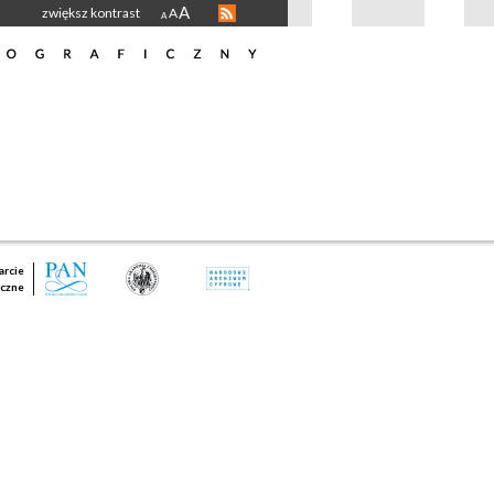
A
zwiększ kontrast
A
A
rcie
czne