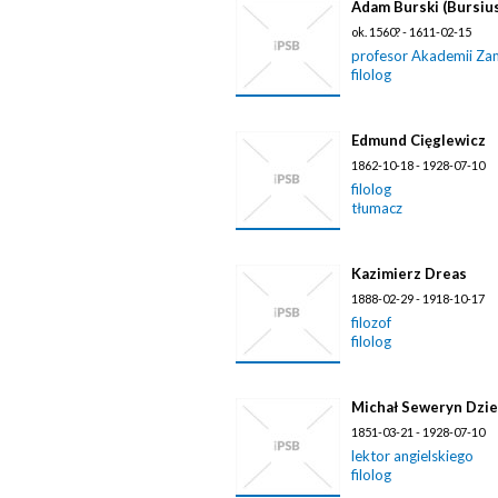
Adam Burski (Bursiu
ok. 1560? - 1611-02-15
profesor Akademii Zam
filolog
Edmund Cięglewicz
1862-10-18 - 1928-07-10
filolog
tłumacz
Kazimierz Dreas
1888-02-29 - 1918-10-17
filozof
filolog
Michał Seweryn Dzie
1851-03-21 - 1928-07-10
lektor angielskiego
filolog