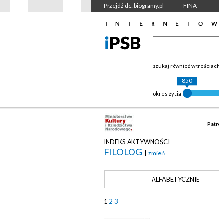
Przejdź do: biogramy.pl
FINA
szukaj również w treściac
850
okres życia
Patr
INDEKS AKTYWNOŚCI
FILOLOG
|
zmień
ALFABETYCZNIE
1
2
3