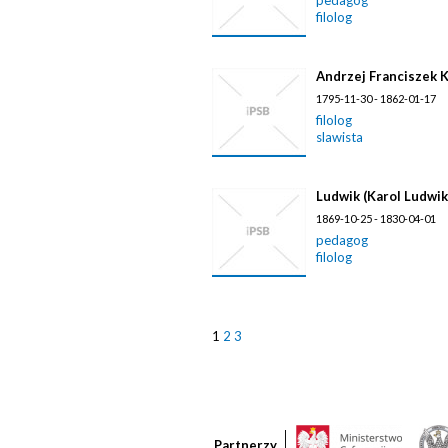
pedagog
filolog
Andrzej Franciszek 
1795-11-30 - 1862-01-17
filolog
slawista
Ludwik (Karol Ludwik
1869-10-25 - 1830-04-01
pedagog
filolog
1
2
3
Partnerzy