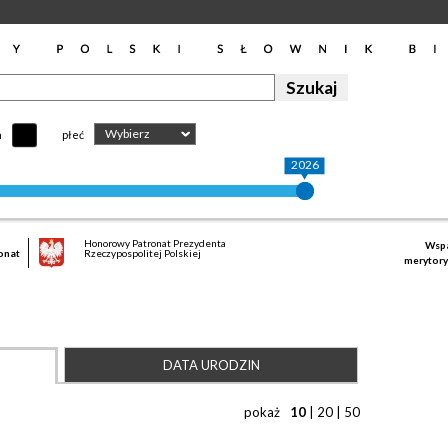
Wybierz
h
płeć
2026
Honorowy Patronat Prezydenta
Wspa
onat
Rzeczypospolitej Polskiej
merytory
DATA URODZIN
pokaż
10
|
20
|
50