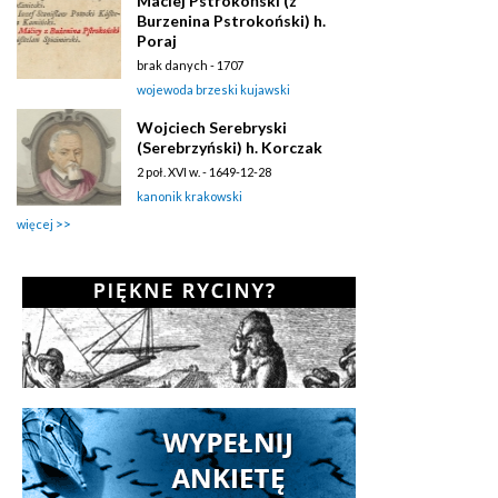
Maciej Pstrokoński (z
Burzenina Pstrokoński) h.
Poraj
brak danych - 1707
wojewoda brzeski kujawski
Wojciech Serebryski
(Serebrzyński) h. Korczak
2 poł. XVI w. - 1649-12-28
kanonik krakowski
więcej