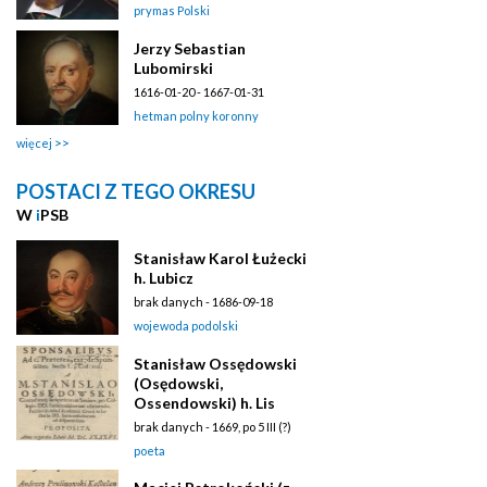
prymas Polski
Jerzy Sebastian
Lubomirski
1616-01-20 - 1667-01-31
hetman polny koronny
więcej
POSTACI Z TEGO OKRESU
W
i
PSB
Stanisław Karol Łużecki
h. Lubicz
brak danych - 1686-09-18
wojewoda podolski
Stanisław Ossędowski
(Osędowski,
Ossendowski) h. Lis
brak danych - 1669, po 5 III (?)
poeta