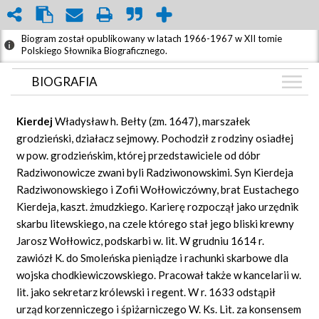
Biogram został opublikowany w latach 1966-1967 w XII tomie
Polskiego Słownika Biograficznego.
BIOGRAFIA
BIOGRAFIA
Kierdej
Władysław h. Bełty (zm. 1647), marszałek
GRAF POWIĄZAŃ
grodzieński, działacz sejmowy. Pochodził z rodziny osiadłej
w pow. grodzieńskim, której przedstawiciele od dóbr
DYSKUSJA
Radziwonowicze zwani byli Radziwonowskimi. Syn Kierdeja
Radziwonowskiego i Zofii Wołłowiczówny, brat Eustachego
Kierdeja, kaszt. żmudzkiego. Karierę rozpoczął jako urzędnik
skarbu litewskiego, na czele którego stał jego bliski krewny
Jarosz Wołłowicz, podskarbi w. lit. W grudniu 1614 r.
zawiózł K. do Smoleńska pieniądze i rachunki skarbowe dla
wojska chodkiewiczowskiego. Pracował także w kancelarii w.
lit. jako sekretarz królewski i regent. W r. 1633 odstąpił
urząd korzenniczego i śpiżarniczego W. Ks. Lit. za konsensem