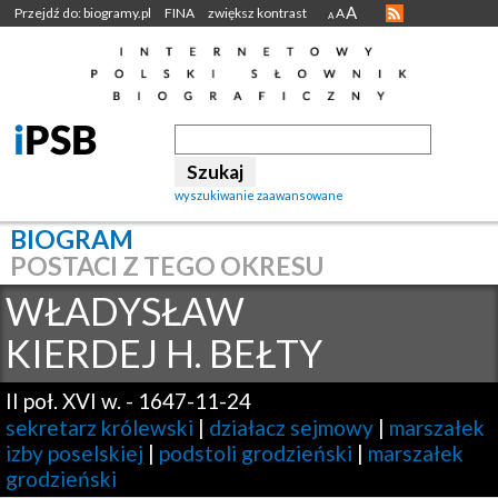
A
Przejdź do: biogramy.pl
FINA
zwiększ kontrast
A
A
wyszukiwanie zaawansowane
BIOGRAM
POSTACI Z TEGO OKRESU
WŁADYSŁAW
KIERDEJ H. BEŁTY
II poł. XVI w.
-
1647-11-24
sekretarz królewski
|
działacz sejmowy
|
marszałek
izby poselskiej
|
podstoli grodzieński
|
marszałek
grodzieński