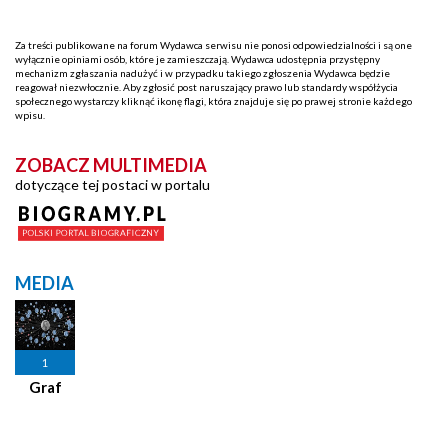
Za treści publikowane na forum Wydawca serwisu nie ponosi odpowiedzialności i są one
wyłącznie opiniami osób, które je zamieszczają. Wydawca udostępnia przystępny
mechanizm zgłaszania nadużyć i w przypadku takiego zgłoszenia Wydawca będzie
reagował niezwłocznie. Aby zgłosić post naruszający prawo lub standardy współżycia
społecznego wystarczy kliknąć ikonę flagi, która znajduje się po prawej stronie każdego
wpisu.
ZOBACZ MULTIMEDIA
dotyczące tej postaci w portalu
MEDIA
1
Graf