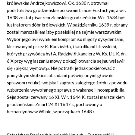
królewskim Andrzejkowiczowi. Ok. 1630 r. otrzymał
podstolstwo grodzieńskie po swoim bracie Eustachym, a w r.
1638 został pisarzem ziemskim grodzieńskim. W r. 1634 był
lustratorem dóbr królewskich. W październiku 1639 r. obrany
został marszałkiem izby poselskiej na sejmie warszawskim.
Wybór jego był wynikiem kompromisu między dysydentami,
kierowanymi przez K. Radziwiłła, i katolikami litewskimi,
których przywódcą był A. Radziwiłł, kanclerz W. Ks. Lit. K. dn.
6 X przy wygłaszaniu mowy z okazji otwarcia sejmu wsławił
się «piękną wymową». Nie potrafił jednak pokierować z
pomyślnym skutkiem obradami poświęconymi głównie
sprawom redukcji wojska i zapłaty zaległego żołdu z powodu
wzburzenia wywołanego sprawą o wakanse i incompatibilia.
Sejm został zerwany 16 XI. W r. 1644 K. został marszałkiem
grodzieńskim. Zmarł 24 XI 1647 r., pochowany u
bernardynów w Wilnie, w początkach 1648 r.
Estreicher; Boniecki; Niesiecki; Uruski; – Tyszkowski K.,