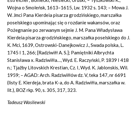
Wojna o Smoleńsk, 1613–1615, Lw. 1932 s. 143; – Mowa J.
W. Jmci Pana Kierdeia pisarza grodzińskiego, marszałka
poselskiego upominając się o rozdanie wakansów, oraz
Pożegnanie po zerwanym sejmie J. M. Pana Władysława
Kierdeia pisarza grodzińskiego, marszałka poselskiego do J.
K. Mci, 1639, Ostrowski-Danejkowicz J., Swada polska, L.
1745 I 1, 266; [Radziwiłł A. S.]; Pamiętniki Albrychta
Stanisława x. Radziwiłła…, Wyd. E. Raczyński, P. 1839 I 418
n.; Tjažby Litovskich Krestian, Cz. I, Wyd. K. Jablonskis, Wil.
1959; – AGAD: Arch. Radziwiłłów dz. V, teka 147, nr 6691
(listy E. Kierdeja, brata K-a, do A. Radziwiłła, marszałka w.
lit.), BOZ rkp. 90, s. 305, 317, 323.
Tadeusz Wasilewski