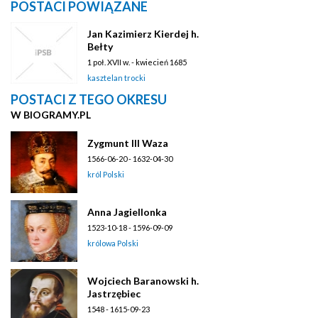
POSTACI POWIĄZANE
Jan Kazimierz Kierdej h.
Bełty
1 poł. XVII w. - kwiecień 1685
kasztelan trocki
POSTACI Z TEGO OKRESU
W BIOGRAMY.PL
Zygmunt III Waza
1566-06-20 - 1632-04-30
król Polski
Anna Jagiellonka
1523-10-18 - 1596-09-09
królowa Polski
Wojciech Baranowski h.
Jastrzębiec
1548 - 1615-09-23