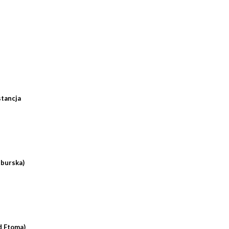
tancja
sburska)
d Ftoma)