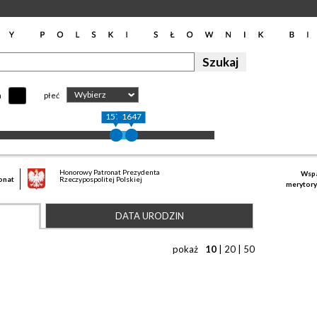
Wybierz
h
płeć
1575
1647
Honorowy Patronat Prezydenta
Wspa
onat
Rzeczypospolitej Polskiej
merytory
DATA URODZIN
pokaż
10
|
20
|
50