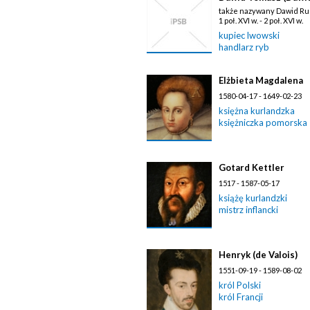
także nazywany Dawid Ru
1 poł. XVI w. - 2 poł. XVI w.
kupiec lwowski
handlarz ryb
Elżbieta Magdalena
1580-04-17 - 1649-02-23
księżna kurlandzka
księżniczka pomorska
Gotard Kettler
1517 - 1587-05-17
książę kurlandzki
mistrz inflancki
Henryk (de Valois)
1551-09-19 - 1589-08-02
król Polski
król Francji