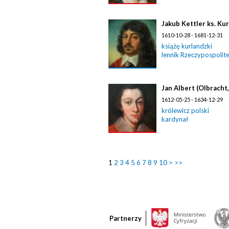
Jakub Kettler ks. Ku
1610-10-28 - 1681-12-31
książę kurlandzki
lennik Rzeczypospolite
Jan Albert (Olbracht
1612-05-25 - 1634-12-29
królewicz polski
kardynał
1
2
3
4
5
6
7
8
9
10
>
>>
Partnerzy