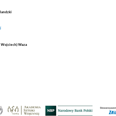
rlandzki
j
, Wojciech) Waza