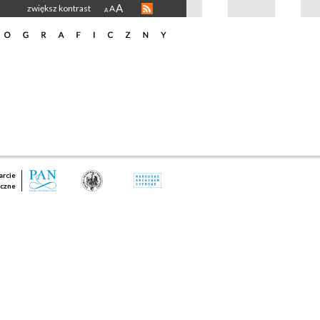
A
zwiększ kontrast
A
A
rcie
czne