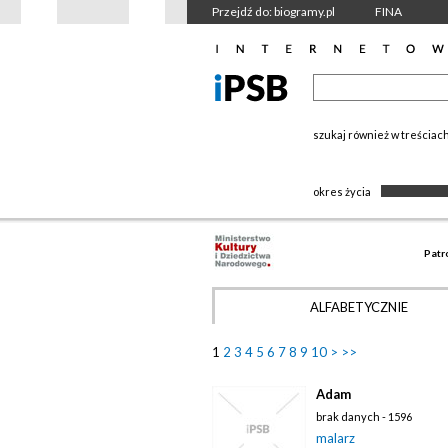
Przejdź do: biogramy.pl
FINA
szukaj również w treściac
okres życia
Patr
ALFABETYCZNIE
1
2
3
4
5
6
7
8
9
10
>
>>
Adam
brak danych - 1596
malarz