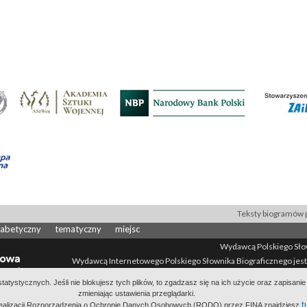
Teksty biogramów p
fabetyczny
tematyczny
miejsc
Wydawcą Polskiego Słown
Wydawcą Internetowego Polskiego Słownika Biograficznego jest
All Rights Reserved 2014-
2026
atystycznych. Jeśli nie blokujesz tych plików, to zgadzasz się na ich użycie oraz zapisan
Polityka prywatności
Informacje o proj
zmieniając ustawienia przeglądarki.
t
 realizacji Rozporządzenia o Ochronie Danych Osobowych (RODO) przez FINA znajdziesz