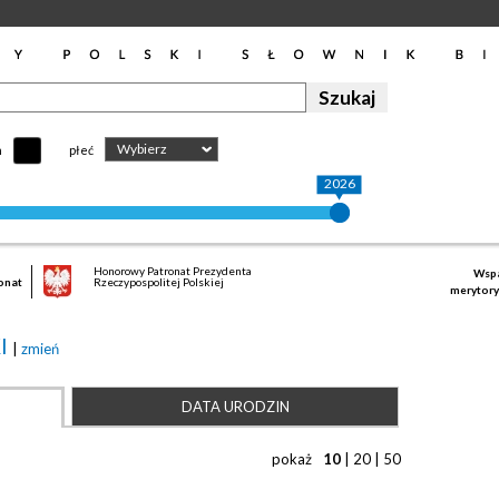
Wybierz
h
płeć
2026
Honorowy Patronat Prezydenta
Wspa
onat
Rzeczypospolitej Polskiej
merytory
I
|
zmień
DATA URODZIN
pokaż
10
|
20
|
50