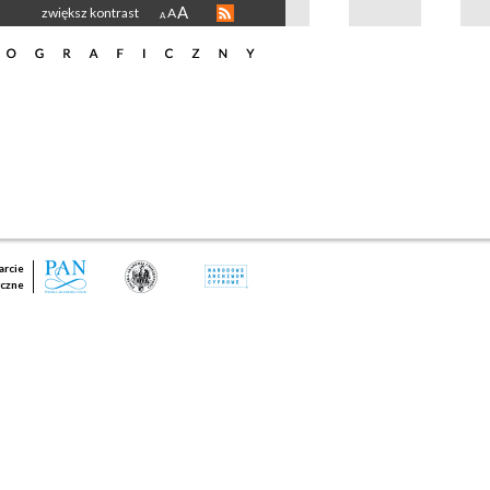
A
zwiększ kontrast
A
A
rcie
czne