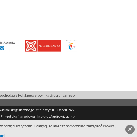
ochodzą z Polskiego Słownika Biograficznego
ika Biograficznego jest Instytut Historii PAN
 Filmoteka Narodowa - Instytut Audiowizualny
Filmoteka Narodowa - Instytut Audiowizualny
ie w pamięci urządzenia. Pamiętaj, że możesz samodzielnie zarządzać cookies,
ekcie
Kontakt
Regulamin
Mapa strony
BIP
utaj
.
Wersja: 1.2.0