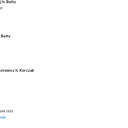
 h. Bełty
85
 Bełty
Kotowicz h. Korczak
zątek 1652
wski