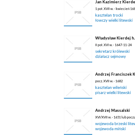
Jan Kazimierz Kierdej
1 poł. XVII w. - kwiecień 16
kasztelan trocki
łowczy wielki litewski
Władysław Kierdej h.
II poł. XVI w. - 1647-11-24
sekretarz królewski
działacz sejmowy
Andrzej Franciszek 
pocz. XVII w. - 1682
kasztelan wileński
pisarz wielki litewski
Andrzej Massalski
XVI/XVII w. - 1651 lub poc
wojewoda brzeski lite
wojewoda miński