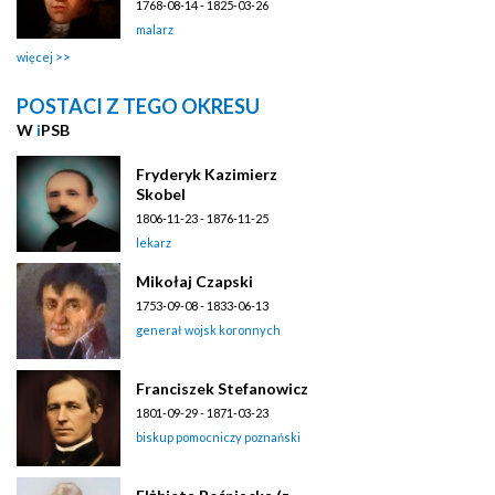
1768-08-14 - 1825-03-26
malarz
więcej
POSTACI Z TEGO OKRESU
W
i
PSB
Fryderyk Kazimierz
Skobel
1806-11-23 - 1876-11-25
lekarz
Mikołaj Czapski
1753-09-08 - 1833-06-13
generał wojsk koronnych
Franciszek Stefanowicz
1801-09-29 - 1871-03-23
biskup pomocniczy poznański