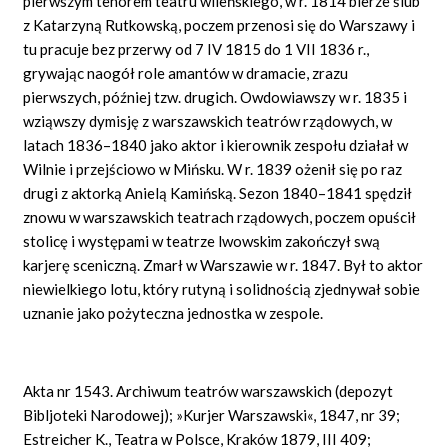
pierwszym tenorem teatru wileńskiego, w r. 1814 bierze ślub
z Katarzyną Rutkowską, poczem przenosi się do Warszawy i
tu pracuje bez przerwy od 7 IV 1815 do 1 VII 1836 r.,
grywając naogół role amantów w dramacie, zrazu
pierwszych, później tzw. drugich. Owdowiawszy w r. 1835 i
wziąwszy dymisję z warszawskich teatrów rządowych, w
latach 1836–1840 jako aktor i kierownik zespołu działał w
Wilnie i przejściowo w Mińsku. W r. 1839 ożenił się po raz
drugi z aktorką Anielą Kamińską. Sezon 1840–1841 spędził
znowu w warszawskich teatrach rządowych, poczem opuścił
stolicę i występami w teatrze lwowskim zakończył swą
karjerę sceniczną. Zmarł w Warszawie w r. 1847. Był to aktor
niewielkiego lotu, który rutyną i solidnością zjednywał sobie
uznanie jako pożyteczna jednostka w zespole.
Akta nr 1543. Archiwum teatrów warszawskich (depozyt
Bibljoteki Narodowej); »Kurjer Warszawski«, 1847, nr 39;
Estreicher K., Teatra w Polsce, Kraków 1879, III 409;