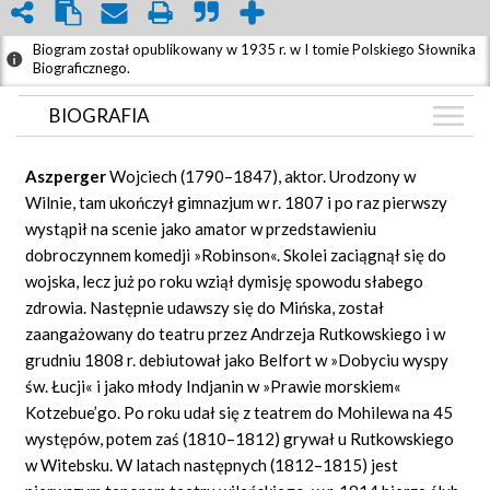
Biogram został opublikowany w 1935 r. w I tomie Polskiego Słownika
Biograficznego.
BIOGRAFIA
BIOGRAFIA
Aszperger
Wojciech (1790–1847), aktor. Urodzony w
ZDJĘCIA
Wilnie, tam ukończył gimnazjum w r. 1807 i po raz pierwszy
(2)
wystąpił na scenie jako amator w przedstawieniu
GRAF POWIĄZAŃ
dobroczynnem komedji »Robinson«. Skolei zaciągnął się do
DYSKUSJA
wojska, lecz już po roku wziął dymisję spowodu słabego
Mapa
zdrowia. Następnie udawszy się do Mińska, został
zaangażowany do teatru przez Andrzeja Rutkowskiego i w
grudniu 1808 r. debiutował jako Belfort w »Dobyciu wyspy
św. Łucji« i jako młody Indjanin w »Prawie morskiem«
Kotzebue’go. Po roku udał się z teatrem do Mohilewa na 45
występów, potem zaś (1810–1812) grywał u Rutkowskiego
w Witebsku. W latach następnych (1812–1815) jest