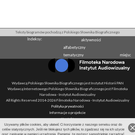
Teksty biogramów pochodzą z Polskiego Słownika Biograficznego
Indeksy:
aktywności
alfabetyczny
tematyczny
miejsc
Wydawcą Polskiego Słownika Biograficznego jest Instytut Historii PAN
Wydawcą Internetowego Polskiego Słownika Biograficznego jest Filmoteka
Narodowa - Instytut Audiowizualny
All Rights Reserved 2014-
2026
Filmoteka Narodowa - Instytut Audiowizualny
Polityka prywatności
Informacje o projekcie
Kontakt
Uzywamy plików cookies, aby ułatwić Ci korzystanie z naszego serwisu oraz do
Regulamin
celów statystycznych. Jeśli nie blokujesz tych plików, to zgadzasz się na ich użycie
Mapa strony
oraz zapisanie w pamięci urządzenia. Pamiętaj, że możesz samodzielnie zarządzać