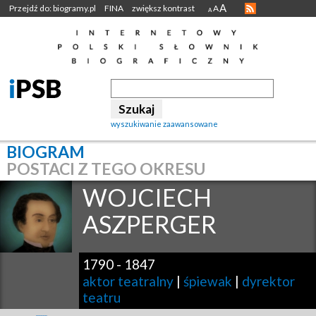
A
Przejdź do: biogramy.pl
FINA
zwiększ kontrast
A
A
wyszukiwanie zaawansowane
BIOGRAM
POSTACI Z TEGO OKRESU
WOJCIECH
ASZPERGER
1790
-
1847
aktor teatralny
|
śpiewak
|
dyrektor
teatru