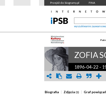
Przejdź do: biogramy.pl
FINA
wyszukiwanie zaawansow
Patr
ZOFIA
S
1896-04-22
-
1
Biografia
Zdjęcia
Graf powiąza
(1)