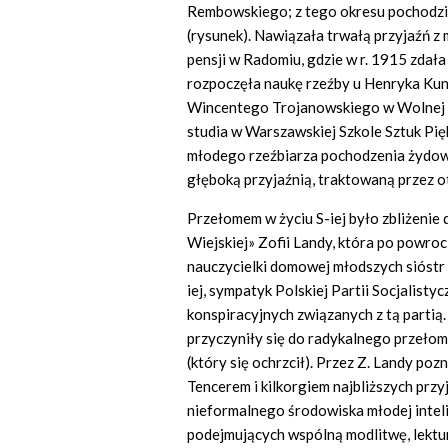
Rembowskiego; z tego okresu pochodzi 
(rysunek). Nawiązała trwałą przyjaźń z
pensji w Radomiu, gdzie w r. 1915 zdał
rozpoczęła naukę rzeźby u Henryka Kuny,
Wincentego Trojanowskiego w Wolnej W
studia w Warszawskiej Szkole Sztuk Pi
młodego rzeźbiarza pochodzenia żydows
głęboką przyjaźnią, traktowaną przez o
Przełomem w życiu S-iej było zbliżenie 
Wiejskiej» Zofii Landy, która po powroc
nauczycielki domowej młodszych sióstr S
iej, sympatyk Polskiej Partii Socjalist
konspiracyjnych związanych z tą partią.
przyczyniły się do radykalnego przełomu r
(który się ochrzcił). Przez Z. Landy poz
Tencerem i kilkorgiem najbliższych przy
nieformalnego środowiska młodej intel
podejmujących wspólną modlitwę, lektur