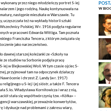
POST
wykonany przez niego młodzieńczy portret S-iej
W BIO
 malarzem i jego rodziną. Naukę kontynuowała na
a maturę, następnie mieszkała w Warszawie. Tu
 uczęszczała też na wykłady historii sztuki
szechnicy Polskiej. W r. 1916 podjęła regularne
ęknych w pracowni Edwarda Wittiga. Tam poznała
kiego Franciszka Tencera, z którym związała się
toczenie jako narzeczeństwo.
do dawnej starszej koleżanki ze «Szkoły na
ie ze studiów na Sorbonie podjęła pracę
-iej w Biejkowskiej Woli. W tym czasie ojciec S-
ycznej, przyjmował tam na odpoczynek działaczy
 Nawrócenie i chrzest Z. Landy (w r. 1917)
eligijnego u S-iej i jej sióstr, a także F. Tencera
nała S. ks. Władysława Korniłowicza i wraz z nią,
jaciół stała się współtwórczynią tzw. «Kółka» –
igencji warszawskiej, przeważnie konwertytów,
ę i dyskusje nad problemami z zakresu wiary,