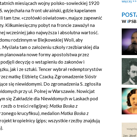
więcej
 ostatnich miesiącach wojny polsko-sowieckiej 1920
 S. wyjechała na front ukraiński, gdzie kapelanem
POST
i tam tzw. «czołówki oświatowe», mające zapewnić
W
i
PSB
zy. Kilkumiesięczny pobyt na froncie zaważył na
nej wcześniej jako najwyższa i absolutna wartość.
domu rodzinnym w Biejkowskiej Woli, aby
 Myślała tam o założeniu szkoły rzeźbiarskiej dla
rem planowała nowe formy apostolstwa przez
 podjęli decyzję o wstąpieniu do zakonów i
zku, jak i ze sztuki. Tencer wybrał redemptorystów
przez matkę Elżbietę Czacką Zgromadzenie Sióstr
jące się niewidomymi. Do zgromadzenia S. zgłosiła
widomych przy ul. Polnej w Warszawie. Nowicjat
ym się Zakładzie dla Niewidomych w Laskach pod
zeźb o treści religijnej:
Matka Boska z
rzonego krucyfiksu), medalion
Matka Boska z
rojekt kropielnicy (gips; wszystkie rzeźby znajdują
).