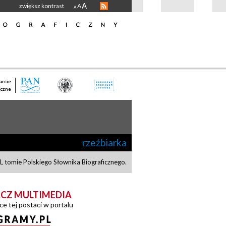
A
zwiększ kontrast
A
A
rcie
czne
rzeźbiarka
 tomie Polskiego Słownika Biograficznego.
CZ MULTIMEDIA
ce tej postaci w portalu