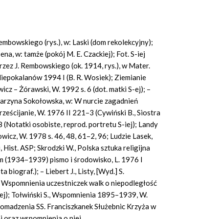
embowskiego (rys.), w: Laski (dom rekolekcyjny);
ena, w: tamże (pokój M. E. Czackiej); Fot. S-iej
 przez J. Rembowskiego (ok. 1914, rys.), w Mater.
Niepokalanów 1994 I (B. R. Wosiek); Ziemianie
cz – Żórawski, W. 1992 s. 6 (dot. matki S-ej); –
atarzyna Sokołowska, w: W nurcie zagadnień
ścijanie, W. 1976 II 221–3 (Cywiński B., Siostra
(Notatki osobiste, reprod. portretu S-iej); Landy
wicz, W. 1978 s. 46, 48, 61–2, 96; Ludzie Lasek,
 Hist. ASP; Skrodzki W., Polska sztuka religijna
 (1934–1939) pismo i środowisko, L. 1976 I
iograf.); – Liebert J., Listy, [Wyd.] S.
. Wspomnienia uczestniczek walk o niepodległość
ej); Tołwiński S., Wspomnienia 1895–1939, W.
Zgromadzenia SS. Franciszkanek Służebnic Krzyża w
j oraz wspomnienia o niej.