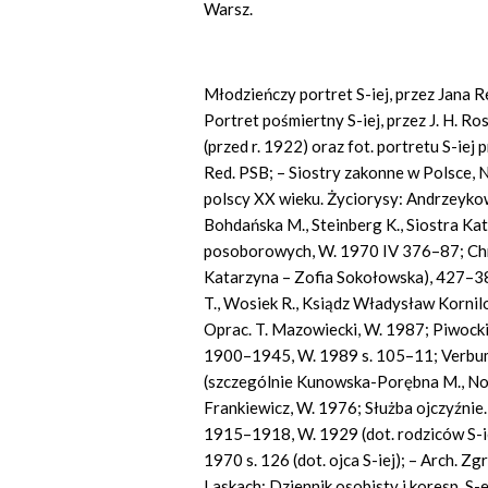
Warsz.
Młodzieńczy portret S-iej, przez Jana R
Portret pośmiertny S-iej, przez J. H. Ros
(przed r. 1922) oraz fot. portretu S-iej
Red. PSB; – Siostry zakonne w Polsce, 
polscy XX wieku. Życiorysy: Andrzeykowi
Bohdańska M., Steinberg K., Siostra K
posoborowych, W. 1970 IV 376–87; Chrze
Katarzyna – Zofia Sokołowska), 427–38 
T., Wosiek R., Ksiądz Władysław Kornilo
Oprac. T. Mazowiecki, W. 1987; Piwocki,
1900–1945, W. 1989 s. 105–11; Verbum
(szczególnie Kunowska-Porębna M., Nota b
Frankiewicz, W. 1976; Służba ojczyźnie
1915–1918, W. 1929 (dot. rodziców S-i
1970 s. 126 (dot. ojca S-iej); – Arch. 
Laskach: Dziennik osobisty i koresp. S-e