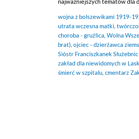
najważniejszych tematów dla d
wojna z bolszewikami 1919-19
utrata wczesna matki,
twórczoś
choroba - gruźlica,
Wolna Wszec
brat),
ojciec - dzierżawca ziems
Sióstr Franciszkanek Służebnic
zakład dla niewidomych w Lask
śmierć w szpitalu,
cmentarz Za