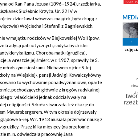
zyna od Ran Pana Jezusa (1896–1924), rzeźbiarka,
szkanek Służebnic Krzyża. Ur. 22 IV w
MEDI
j ojciec dzierżawił wówczas majątek, była drugą z
wlęctwie) Wojciecha i Stefanii z Bagniewskich.
nie w majątku rodziców w Biejkowskiej Woli (pow.
1
e tradycji patriotycznych, radykalnych idei
zdjęci
ntyklerykalizmu. Choroba matki (gruźlica),
, a wreszcie jej śmierć w r. 1907, sprawiły że S.
ię młodszymi siostrami. Niebawem ojciec S-iej
«Szkoły na Wiejskiej», pensji Jadwigi Kowalczykówny
tosowano tu wychowanie ponadwyznaniowe, oparte
zennic, pochodzących głównie z kręgów radykalnej
kiego; właścicielki jednak oddziaływały na
j religijności. Szkoła stwarzała też okazje do
anem Mauersbergerem. W tym okresie dojrzewały
oglądowe S-iej. W r. 1913 musiała przerwać naukę z
gruźlicy. Przez kilka miesięcy (na przełomie
ie m.in. odwiedzała pracownię Jana