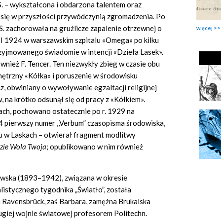
 S. – wykształcona i obdarzona talentem oraz
się w przyszłości przywódczynią zgromadzenia. Po
 S. zachorowała na gruźlicze zapalenie otrzewnej o
więcej
 I 1924 w warszawskim szpitalu «Omega» po kilku
rzyjmowanego świadomie w intencji «Dzieła Lasek».
ównież F. Tencer. Ten niezwykły zbieg w czasie obu
trzny «Kółka» i poruszenie w środowisku
, obwiniany o wywoływanie egzaltacji religijnej
 na krótko odsunął się od pracy z «Kółkiem».
nach, pochowano ostatecznie po r. 1929 na
4 pierwszy numer ,,Verbum” czasopisma środowiska,
u w Laskach – otwierał fragment modlitwy
dzie Wola Twoja
;
opublikowano w nim również
owska (1893–1942), związana w okresie
istycznego tygodnika „Światło”, została
 Ravensbrück, zaś Barbara, zamężna Brukalska
ugiej wojnie światowej profesorem Politechn.