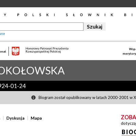
ane
Honorowy Patronat Prezydenta
Wspa
onat
Rzeczypospolitej Polskiej
merytory
OKOŁOWSKA
924-01-24
Biogram został opublikowany w latach 2000-2001 w XL
ZOBA
ń
Dyskusja
Mapa
dotyczą