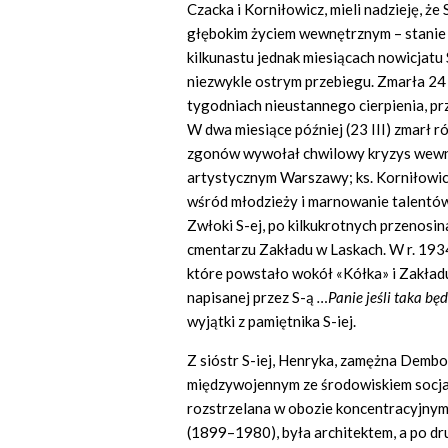
Czacka i Korniłowicz, mieli nadzieję, że
głębokim życiem wewnętrznym – stanie 
kilkunastu jednak miesiącach nowicjatu
niezwykle ostrym przebiegu. Zmarła 24
tygodniach nieustannego cierpienia, p
W dwa miesiące później (23 III) zmarł r
zgonów wywołał chwilowy kryzys wewnę
artystycznym Warszawy; ks. Korniłowicz
wśród młodzieży i marnowanie talentów,
Zwłoki S-ej, po kilkukrotnych przenosi
cmentarzu Zakładu w Laskach. W r. 193
które powstało wokół «Kółka» i Zakład
napisanej przez S-ą
…Panie jeśli taka bę
wyjątki z pamiętnika S-iej.
Z sióstr S-iej, Henryka, zamężna Demb
międzywojennym ze środowiskiem socjal
rozstrzelana w obozie koncentracyjnym
(1899–1980), była architektem, a po dr