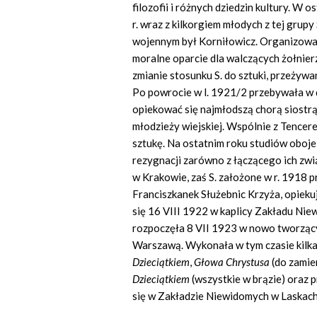
filozofii i różnych dziedzin kultury. W
r. wraz z kilkorgiem młodych z tej grupy
wojennym był Korniłowicz. Organizowal
moralne oparcie dla walczących żołnier
zmianie stosunku S. do sztuki, przeżywa
Po powrocie w l. 1921/2 przebywała w 
opiekować się najmłodszą chorą siostrą.
młodzieży wiejskiej. Wspólnie z Tence
sztukę. Na ostatnim roku studiów oboje
rezygnacji zarówno z łączącego ich zwią
w Krakowie, zaś S. założone w r. 1918 
Franciszkanek Służebnic Krzyża, opieku
się 16 VIII 1922 w kaplicy Zakładu Nie
rozpoczęła 8 VII 1923 w nowo tworząc
Warszawą. Wykonała w tym czasie kilka r
Dzieciątkiem
,
Głowa Chrystusa
(do zamie
Dzieciątkiem
(wszystkie w brązie) oraz p
się w Zakładzie Niewidomych w Laskach