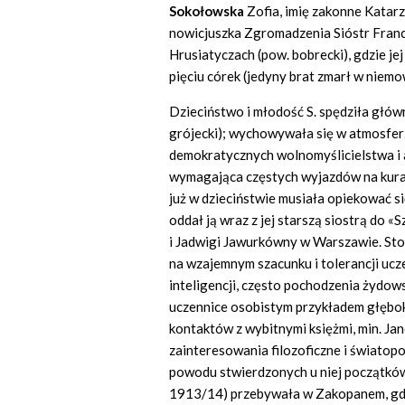
Sokołowska
Zofia, imię zakonne Katar
nowicjuszka Zgromadzenia Sióstr Franci
Hrusiatyczach (pow. bobrecki), gdzie je
pięciu córek (jedyny brat zmarł w niemo
Dzieciństwo i młodość S. spędziła głów
grójecki); wychowywała się w atmosferz
demokratycznych wolnomyślicielstwa i a
wymagająca częstych wyjazdów na kuracje
już w dzieciństwie musiała opiekować s
oddał ją wraz z jej starszą siostrą do 
i Jadwigi Jawurkówny w Warszawie. S
na wzajemnym szacunku i tolerancji uc
inteligencji, często pochodzenia żydows
uczennice osobistym przykładem głębokie
kontaktów z wybitnymi księżmi, min. J
zainteresowania filozoficzne i światop
powodu stwierdzonych u niej początków 
1913/14) przebywała w Zakopanem, gdz