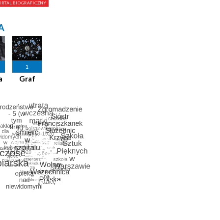
A
1
a
Graf