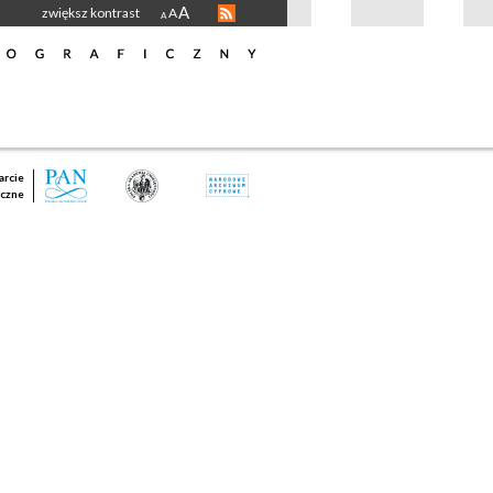
A
zwiększ kontrast
A
A
rcie
czne