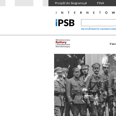
Przejdź do: biogramy.pl
FINA
wyszukiwanie zaawansow
Patr