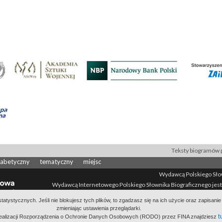
Teksty biogramów p
fabetyczny
tematyczny
miejsc
Wydawcą Polskiego Słown
Wydawcą Internetowego Polskiego Słownika Biograficznego jest
All Rights Reserved 2014-
2026
atystycznych. Jeśli nie blokujesz tych plików, to zgadzasz się na ich użycie oraz zapisan
Polityka prywatności
Informacje o proj
zmieniając ustawienia przeglądarki.
t
 realizacji Rozporządzenia o Ochronie Danych Osobowych (RODO) przez FINA znajdziesz