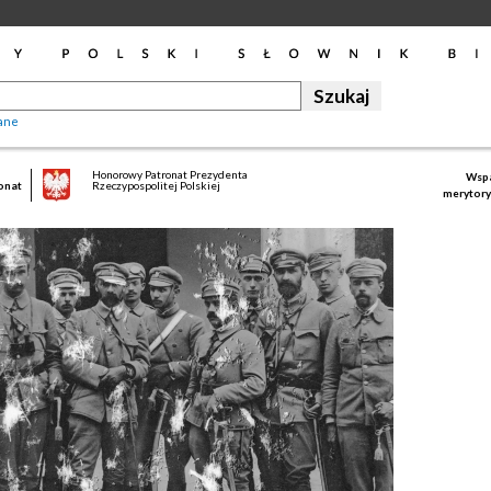
ane
Honorowy Patronat Prezydenta
Wspa
onat
Rzeczypospolitej Polskiej
merytory