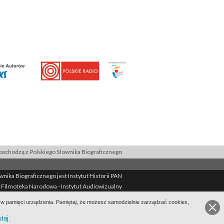
ochodzą z Polskiego Słownika Biograficznego
ika Biograficznego jest Instytut Historii PAN
 Filmoteka Narodowa - Instytut Audiowizualny
Filmoteka Narodowa - Instytut Audiowizualny
ie w pamięci urządzenia. Pamiętaj, że możesz samodzielnie zarządzać cookies,
ekcie
Kontakt
Regulamin
Mapa strony
BIP
utaj
.
Wersja: 1.2.0