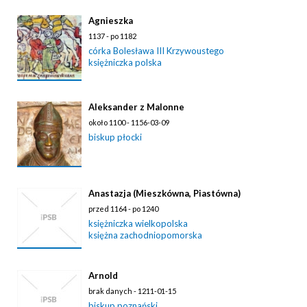
Agnieszka
1137 - po 1182
córka Bolesława III Krzywoustego
księżniczka polska
Aleksander z Malonne
około 1100 - 1156-03-09
biskup płocki
Anastazja (Mieszkówna, Piastówna)
przed 1164 - po 1240
księżniczka wielkopolska
księżna zachodniopomorska
Arnold
brak danych - 1211-01-15
biskup poznański