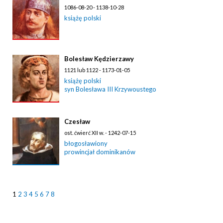
1086-08-20 - 1138-10-28
książę polski
Bolesław Kędzierzawy
1121 lub 1122 - 1173-01-05
książę polski
syn Bolesława III Krzywoustego
Czesław
ost. ćwierć XII w. - 1242-07-15
błogosławiony
prowincjał dominikanów
1
2
3
4
5
6
7
8