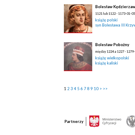
Bolesław Kędzierza
1121 lub 1122 - 1173-01-05
książę polski
syn Bolesława III Krz
Bolesław Pobożny
między 1224 a 1227 - 1279
książę wielkopolski
książę kaliski
1
2
3
4
5
6
7
8
9
10
>
>>
Partnerzy