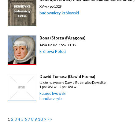
XV w. - po 1529
budowniczy królewski
Bona (Sforza d’Aragona)
1494-02-02 - 1557-11-19
królowa Polski
Dawid Tomasz (Dawid Ftoma)
także nazywany Dawid Rusin albo Dawidko
1 poł. XVI w. - 2 poł. XVI w.
kupiec lwowski
handlarz ryb
1
2
3
4
5
6
7
8
9
10
>
>>