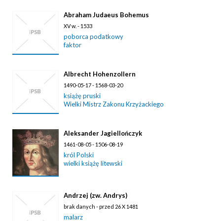
Abraham Judaeus Bohemus
XV w. - 1533
poborca podatkowy
faktor
Albrecht Hohenzollern
1490-05-17 - 1568-03-20
książę pruski
Wielki Mistrz Zakonu Krzyżackiego
Aleksander Jagiellończyk
1461-08-05 - 1506-08-19
król Polski
wielki książę litewski
Andrzej (zw. Andrys)
brak danych - przed 26 X 1481
malarz