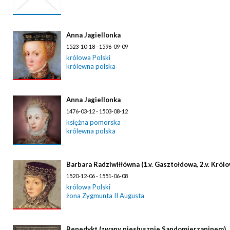
Anna Jagiellonka
1523-10-18 - 1596-09-09
królowa Polski
królewna polska
Anna Jagiellonka
1476-03-12 - 1503-08-12
księżna pomorska
królewna polska
Barbara Radziwiłłówna (1.v. Gasztołdowa, 2.v. Królo
1520-12-06 - 1551-06-08
królowa Polski
żona Zygmunta II Augusta
Benedykt (zwany niesłusznie Sandomierzaninem)