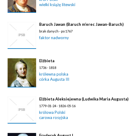
wielki książę litewski
Baruch Jawan (Baruch m’erec Jawan-Baruch)
brak danych - po 1767
faktor nadworny
Elżbieta
1736 - 1818
królewna polska
córka Augusta III
Elżbieta Aleksiejewna (Ludwika Maria Augusta)
1779-01-24 - 1826-05-16
królowa Polski
carowa rosyjska
Fryderyk August I