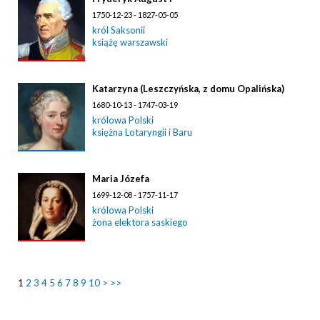
1750-12-23 - 1827-05-05
król Saksonii
książę warszawski
Katarzyna (Leszczyńska, z domu Opalińska)
1680-10-13 - 1747-03-19
królowa Polski
księżna Lotaryngii i Baru
Maria Józefa
1699-12-08 - 1757-11-17
królowa Polski
żona elektora saskiego
1
2
3
4
5
6
7
8
9
10
>
>>