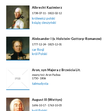
Albrecht Kazimierz
1738-07-11 - 1822-02-12
królewicz polski
książę cieszyński
Aleksander I (v. Holstein-Gottorp-Romanow)
1777-12-24 - 1825-12-01
car Rosji
król Polski
Aron, syn Majera z Brześcia Lit.
zwany też: Aron Padwa
1750 - 1806
talmudysta
August III (Wettyn)
1696-10-17 - 1763-10-05
król Polski