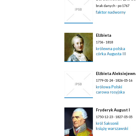
brak danych - po 1767
faktor nadworny
Elżbieta
1736 - 1818
królewna polska
córka Augusta III
Elżbieta Aleksiejewn
1779-01-24 - 1826-05-16
królowa Polski
carowa rosyjska
Fryderyk August I
1750-12-23 - 1827-05-05
król Saksonii
książę warszawski