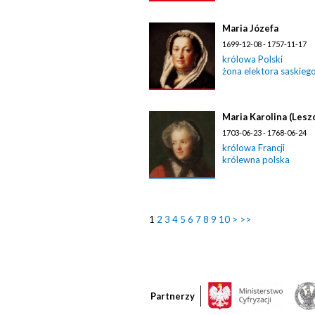
Maria Józefa
1699-12-08 - 1757-11-17
królowa Polski
żona elektora saskieg
Maria Karolina (Lesz
1703-06-23 - 1768-06-24
królowa Francji
królewna polska
1
2
3
4
5
6
7
8
9
10
>
>>
Partnerzy