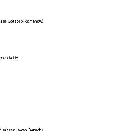
lstein-Gottorp-Romanow)
ześcia Lit.
h m’erec Jawan-Baruch)