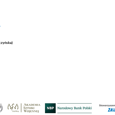
o
czyńska)