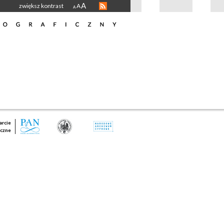
A
zwiększ kontrast
A
A
rcie
czne