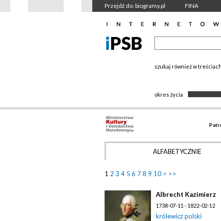
Przejdź do: biogramy.pl
FINA
szukaj również w treściac
okres życia
Patr
ALFABETYCZNIE
1
2
3
4
5
6
7
8
9
10
>
>>
Albrecht Kazimierz
1738-07-11 - 1822-02-12
królewicz polski