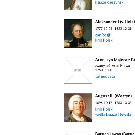
książę cieszyński
Aleksander I (v. Ho
1777-12-24 - 1825-12-01
car Rosji
król Polski
Aron, syn Majera z Br
zwany też: Aron Padwa
1750 - 1806
talmudysta
August III (Wettyn)
1696-10-17 - 1763-10-05
król Polski
wielki książę litewski
Baruch Jawan (Baruc