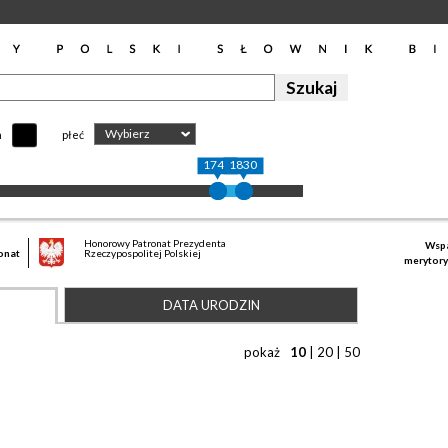
Wybierz
h
płeć
1748
1830
Honorowy Patronat Prezydenta
Wspa
onat
Rzeczypospolitej Polskiej
merytory
DATA URODZIN
pokaż
10
|
20
|
50