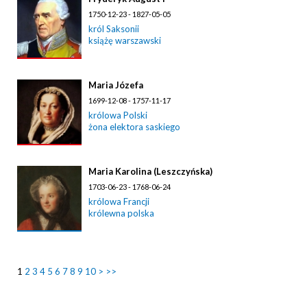
1750-12-23 - 1827-05-05
król Saksonii
książę warszawski
Maria Józefa
1699-12-08 - 1757-11-17
królowa Polski
żona elektora saskiego
Maria Karolina (Leszczyńska)
1703-06-23 - 1768-06-24
królowa Francji
królewna polska
1
2
3
4
5
6
7
8
9
10
>
>>