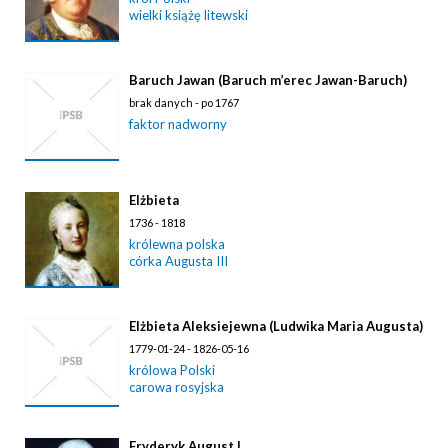
wielki książę litewski
Baruch Jawan (Baruch m’erec Jawan-Baruch)
brak danych - po 1767
faktor nadworny
Elżbieta
1736 - 1818
królewna polska
córka Augusta III
Elżbieta Aleksiejewna (Ludwika Maria Augusta)
1779-01-24 - 1826-05-16
królowa Polski
carowa rosyjska
Fryderyk August I