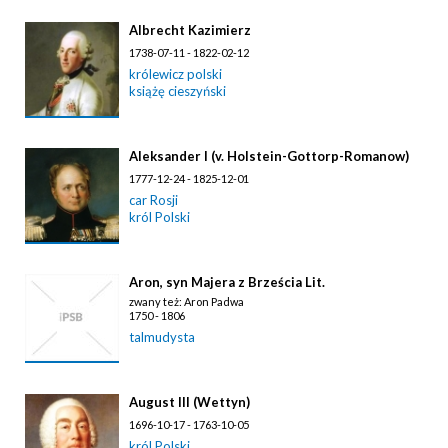
Albrecht Kazimierz
1738-07-11 - 1822-02-12
królewicz polski
książę cieszyński
Aleksander I (v. Holstein-Gottorp-Romanow)
1777-12-24 - 1825-12-01
car Rosji
król Polski
Aron, syn Majera z Brześcia Lit.
zwany też: Aron Padwa
1750 - 1806
talmudysta
August III (Wettyn)
1696-10-17 - 1763-10-05
król Polski