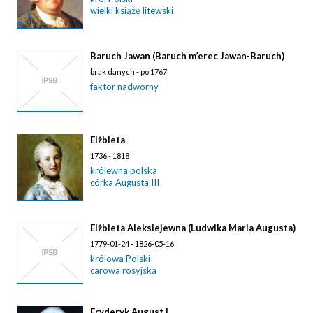
wielki książę litewski
Baruch Jawan (Baruch m’erec Jawan-Baruch)
brak danych - po 1767
faktor nadworny
Elżbieta
1736 - 1818
królewna polska
córka Augusta III
Elżbieta Aleksiejewna (Ludwika Maria Augusta)
1779-01-24 - 1826-05-16
królowa Polski
carowa rosyjska
Fryderyk August I