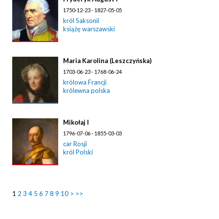
1750-12-23 - 1827-05-05
król Saksonii
książę warszawski
Maria Karolina (Leszczyńska)
1703-06-23 - 1768-06-24
królowa Francji
królewna polska
Mikołaj I
1796-07-06 - 1855-03-03
car Rosji
król Polski
1
2
3
4
5
6
7
8
9
10
>
>>