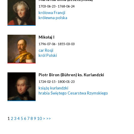
1703-06-23 - 1768-06-24
królowa Francji
królewna polska
Mikołaj I
1796-07-06 - 1855-03-03
car Rosji
król Polski
Piotr Biron (Bühren) ks. Kurlandzki
1724-02-15 - 1800-01-23
książę kurlandzki
hrabia Świętego Cesarstwa Rzymskiego
1
2
3
4
5
6
7
8
9
10
>
>>