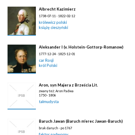
Albrecht Kazimierz
1738-07-11 - 1822-02-12
królewicz polski
książę cieszyński
Aleksander I (v. Holstein-Gottorp-Romanow)
1777-12-24 - 1825-12-01
car Rosji
król Polski
Aron, syn Majera z Brześcia Lit.
zwany też: Aron Padwa
1750 - 1806
talmudysta
Baruch Jawan (Baruch m’erec Jawan-Baruch)
brak danych - po 1767
faktor nadworny