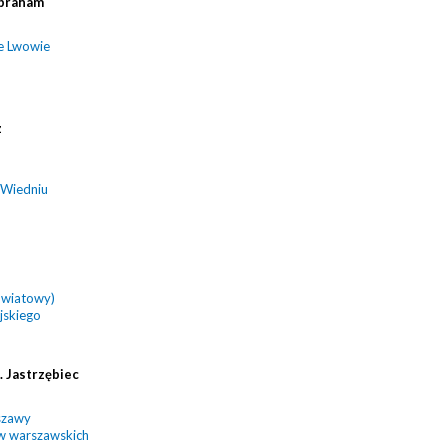
braham
e Lwowie
z
 Wiedniu
owiatowy)
jskiego
 Jastrzębiec
szawy
ów warszawskich