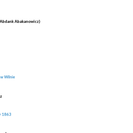
(Abdank Abakanowicz)
 w Wilnie
cz
y 1863