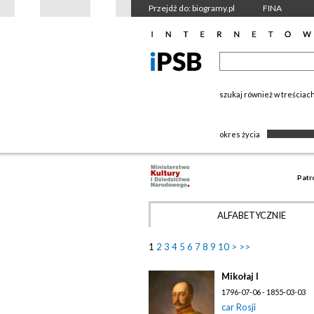
Przejdź do: biogramy.pl
FINA
szukaj również w treściac
okres życia
Patr
ALFABETYCZNIE
1
2
3
4
5
6
7
8
9
10
>
>>
Mikołaj I
1796-07-06 - 1855-03-03
car Rosji