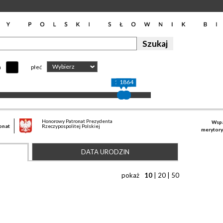
Wybierz
h
płeć
1832
1864
Honorowy Patronat Prezydenta
Wspa
onat
Rzeczypospolitej Polskiej
merytory
DATA URODZIN
pokaż
10
|
20
|
50