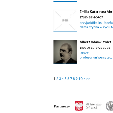
Emilia Katarzyna Ab
1768? - 1844-09-27
przyjaciółka ks. Józef
dama czynna w życiu 
Albert Adamkiewicz
1850-08-11 - 1921-10-31
lekarz
profesor uniwersytetu
1
2
3
4
5
6
7
8
9
10
>
>>
Partnerzy