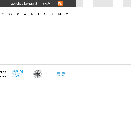
A
zwiększ kontrast
A
A
rcie
czne