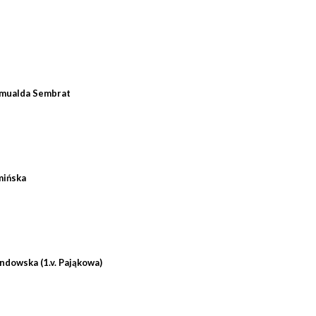
omualda Sembrat
mińska
dowska (1.v. Pająkowa)