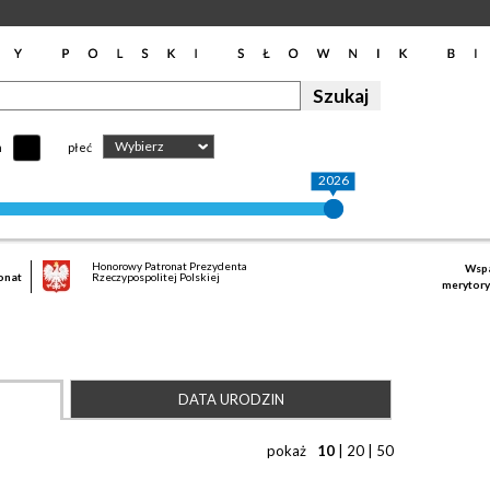
Wybierz
h
płeć
2026
Honorowy Patronat Prezydenta
Wspa
onat
Rzeczypospolitej Polskiej
merytory
DATA URODZIN
pokaż
10
|
20
|
50