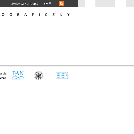
A
zwiększ kontrast
A
A
rcie
czne