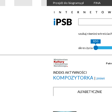
Przejdź do: biogramy.pl
FINA
szukaj również w treściac
850
okres życia
Patr
INDEKS AKTYWNOŚCI
KOMPOZYTORKA
|
zmień
ALFABETYCZNIE