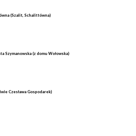
tówna (Szalit, Schalittówna)
ata Szymanowska (z domu Wołowska)
ściwie Czesława Gospodarek)