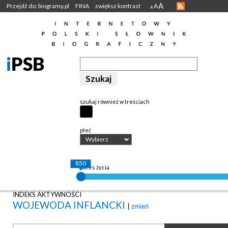
A
Przejdź do: biogramy.pl
FINA
zwiększ kontrast
A
A
szukaj również w treściach
płeć
Wybierz
850
okres życia
INDEKS AKTYWNOŚCI
WOJEWODA INFLANCKI
|
zmień