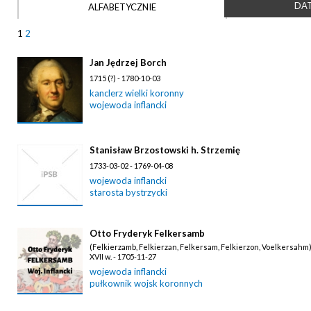
DAT
ALFABETYCZNIE
1
2
Jan Jędrzej Borch
1715 (?) - 1780-10-03
kanclerz wielki koronny
wojewoda inflancki
Stanisław Brzostowski h. Strzemię
1733-03-02 - 1769-04-08
wojewoda inflancki
starosta bystrzycki
Otto Fryderyk Felkersamb
(Felkierzamb, Felkierzan, Felkersam, Felkierzon, Voelkersahm
XVII w. - 1705-11-27
wojewoda inflancki
pułkownik wojsk koronnych