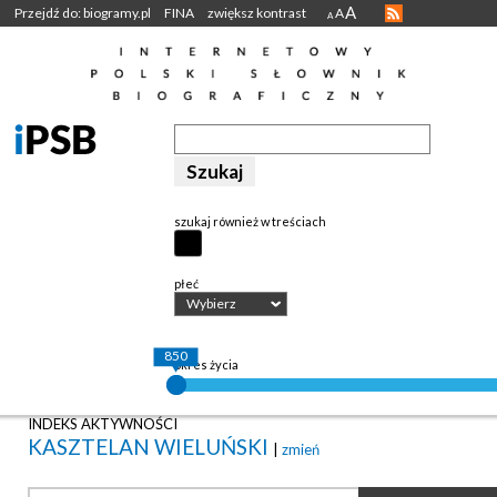
A
Przejdź do: biogramy.pl
FINA
zwiększ kontrast
A
A
szukaj również w treściach
płeć
Wybierz
850
okres życia
INDEKS AKTYWNOŚCI
KASZTELAN WIELUŃSKI
|
zmień