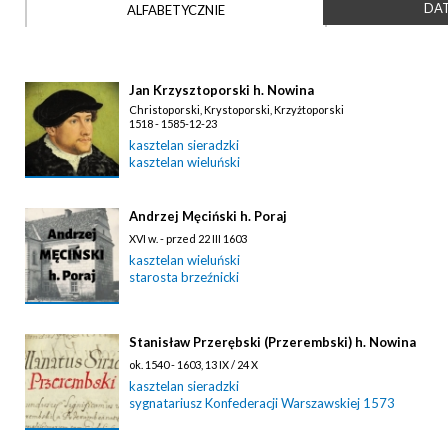
DAT
ALFABETYCZNIE
Jan Krzysztoporski h. Nowina
Christoporski, Krystoporski, Krzyżtoporski
1518 - 1585-12-23
kasztelan sieradzki
kasztelan wieluński
Andrzej Męciński h. Poraj
XVI w. - przed 22 III 1603
kasztelan wieluński
starosta brzeźnicki
Stanisław Przerębski (Przerembski) h. Nowina
ok. 1540 - 1603, 13 IX / 24 X
kasztelan sieradzki
sygnatariusz Konfederacji Warszawskiej 1573