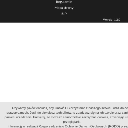
Regulamin
Mapa strony
BIP
Wersja: 1.2.0
Uzywamy plików cookies, aby ułatwić Ci korzystanie z naszego serwisu oraz do c
statystycznych. Jeśli nie blokujesz tych plików, to zgadzasz się na ich użycie oraz zap
pamięci urządzenia. Pamiętaj, że możesz samodzielnie zarządzać cookies, zmieniając u
przeglądarki.
Informację o realizacji Rozporządzenia o Ochronie Danych Osobowych (RODO) prze