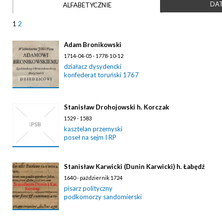
DAT
ALFABETYCZNIE
1
2
Adam Bronikowski
1714-04-05 - 1778-10-12
działacz dysydencki
konfederat toruński 1767
Stanisław Drohojowski h. Korczak
1529 - 1583
kasztelan przemyski
poseł na sejm I RP
Stanisław Karwicki (Dunin Karwicki) h. Łabędź
1640 - październik 1724
pisarz polityczny
podkomorzy sandomierski