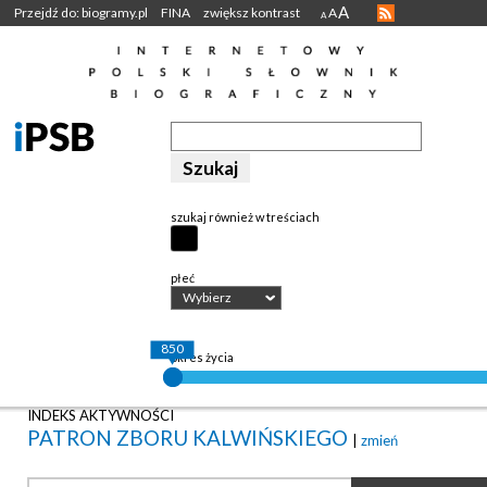
A
Przejdź do: biogramy.pl
FINA
zwiększ kontrast
A
A
szukaj również w treściach
płeć
Wybierz
850
okres życia
INDEKS AKTYWNOŚCI
PATRON ZBORU KALWIŃSKIEGO
|
zmień