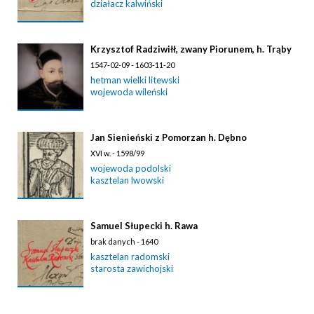
działacz kalwiński
Krzysztof Radziwiłł, zwany Piorunem, h. Trąby
1547-02-09 - 1603-11-20
hetman wielki litewski
wojewoda wileński
Jan Sienieński z Pomorzan h. Dębno
XVI w. - 1598/99
wojewoda podolski
kasztelan lwowski
Samuel Słupecki h. Rawa
brak danych - 1640
kasztelan radomski
starosta zawichojski