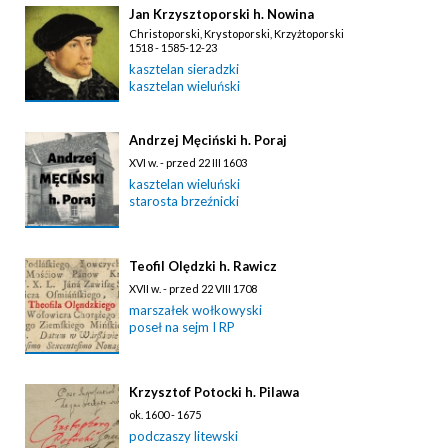
Jan Krzysztoporski h. Nowina
Christoporski, Krystoporski, Krzyżtoporski
1518 - 1585-12-23
kasztelan sieradzki
kasztelan wieluński
Andrzej Męciński h. Poraj
XVI w. - przed 22 III 1603
kasztelan wieluński
starosta brzeźnicki
Teofil Olędzki h. Rawicz
XVII w. - przed 22 VIII 1708
marszałek wołkowyski
poseł na sejm I RP
Krzysztof Potocki h. Pilawa
ok. 1600 - 1675
podczaszy litewski