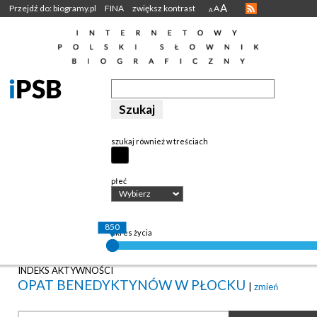
A
Przejdź do: biogramy.pl
FINA
zwiększ kontrast
A
A
szukaj również w treściach
płeć
Wybierz
850
okres życia
INDEKS AKTYWNOŚCI
OPAT BENEDYKTYNÓW W PŁOCKU
|
zmień