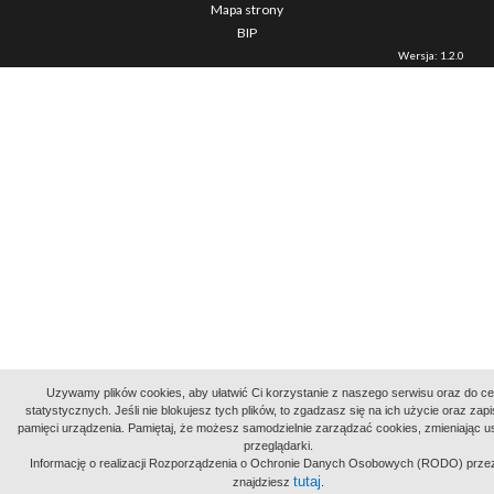
Mapa strony
BIP
Wersja: 1.2.0
Uzywamy plików cookies, aby ułatwić Ci korzystanie z naszego serwisu oraz do c
statystycznych. Jeśli nie blokujesz tych plików, to zgadzasz się na ich użycie oraz zap
pamięci urządzenia. Pamiętaj, że możesz samodzielnie zarządzać cookies, zmieniając u
przeglądarki.
Informację o realizacji Rozporządzenia o Ochronie Danych Osobowych (RODO) prze
tutaj
znajdziesz
.