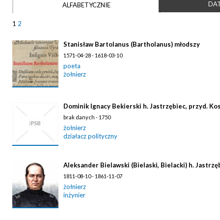
DAT
ALFABETYCZNIE
1
2
Stanisław Bartolanus (Bartholanus) młodszy
1571-04-28 - 1618-03-10
poeta
żołnierz
Dominik Ignacy Bekierski h. Jastrzębiec, przyd. Ko
brak danych - 1750
żołnierz
działacz polityczny
Aleksander Bielawski (Bielaski, Bielacki) h. Jastrzę
1811-08-10 - 1861-11-07
żołnierz
inżynier