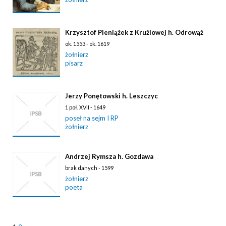
Krzysztof Pieniążek z Krużlowej h. Odrowąż
ok. 1553 - ok. 1619
żołnierz
pisarz
Jerzy Ponętowski h. Leszczyc
1 poł. XVII - 1649
poseł na sejm I RP
żołnierz
Andrzej Rymsza h. Gozdawa
brak danych - 1599
żołnierz
poeta