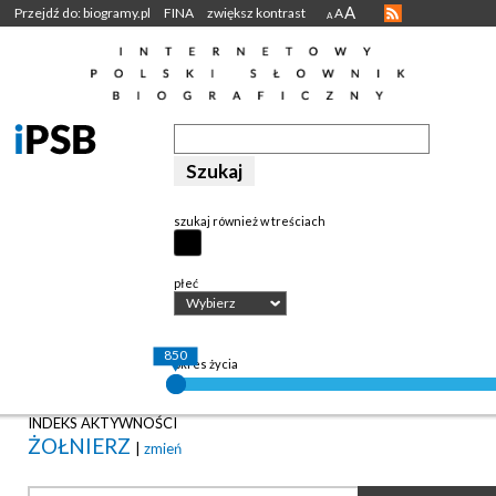
A
Przejdź do: biogramy.pl
FINA
zwiększ kontrast
A
A
szukaj również w treściach
płeć
Wybierz
850
okres życia
INDEKS AKTYWNOŚCI
ŻOŁNIERZ
|
zmień