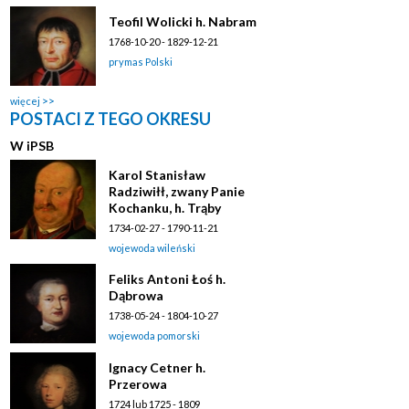
Teofil Wolicki h. Nabram
1768-10-20 - 1829-12-21
prymas Polski
więcej
POSTACI Z TEGO OKRESU
W
i
PSB
Karol Stanisław
Radziwiłł, zwany Panie
Kochanku, h. Trąby
1734-02-27 - 1790-11-21
wojewoda wileński
Feliks Antoni Łoś h.
Dąbrowa
1738-05-24 - 1804-10-27
wojewoda pomorski
Ignacy Cetner h.
Przerowa
1724 lub 1725 - 1809