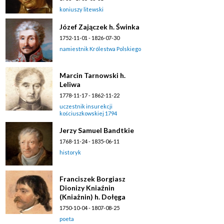
koniuszy litewski
Józef Zajączek h. Świnka
1752-11-01 - 1826-07-30
namiestnik Królestwa Polskiego
Marcin Tarnowski h.
Leliwa
1778-11-17 - 1862-11-22
uczestnik insurekcji
kościuszkowskiej 1794
Jerzy Samuel Bandtkie
1768-11-24 - 1835-06-11
historyk
Franciszek Borgiasz
Dionizy Kniaźnin
(Kniażnin) h. Dołęga
1750-10-04 - 1807-08-25
poeta