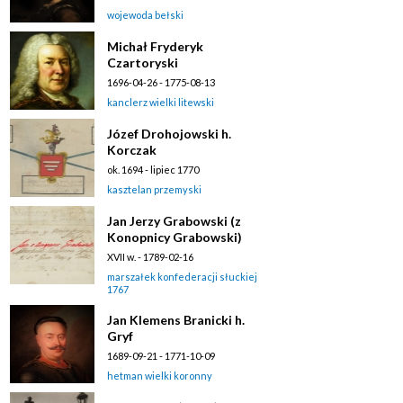
wojewoda bełski
Michał Fryderyk
Czartoryski
1696-04-26 - 1775-08-13
kanclerz wielki litewski
Józef Drohojowski h.
Korczak
ok. 1694 - lipiec 1770
kasztelan przemyski
Jan Jerzy Grabowski (z
Konopnicy Grabowski)
XVII w. - 1789-02-16
marszałek konfederacji słuckiej
1767
Jan Klemens Branicki h.
Gryf
1689-09-21 - 1771-10-09
hetman wielki koronny