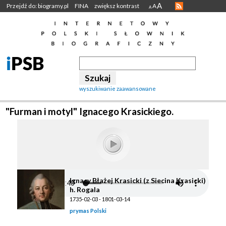
A
Przejdź do: biogramy.pl
FINA
zwiększ kontrast
A
A
wyszukiwanie zaawansowane
"Furman i motyl" Ignacego Krasickiego.
Ignacy Błażej Krasicki (z Siecina Krasicki)
h. Rogala
1735-02-03 - 1801-03-14
prymas Polski