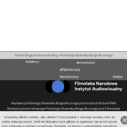
Teksty biogramów pochodzą z Polskiego Słownika Biograficznego
Indeksy:
aktywności
alfabetyczny
tematyczny
miejsc
Wydawcą Polskiego Słownika Biograficznego jest Instytut Historii PAN
Wydawcą Internetowego Polskiego Słownika Biograficznego jest Filmoteka
Narodowa - Instytut Audiowizualny
Uzywamy plików cookies, aby ułatwić Ci korzystanie z naszego serwisu oraz do
All Rights Reserved 2014-
2026
Filmoteka Narodowa - Instytut Audiowizualny
celów statystycznych. Jeśli nie blokujesz tych plików, to zgadzasz się na ich użycie
Polityka prywatności
oraz zapisanie w pamięci urządzenia. Pamiętaj, że możesz samodzielnie zarządzać