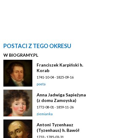
POSTACI Z TEGO OKRESU
W BIOGRAMY.PL
Franciszek Karpiński h.
Korab
1741-10-04 - 1825-09-16
poeta
Anna Jadwiga Sapieżyna
(z domu Zamoyska)
1772-08-01 - 1859-11-26
ziemianka
Antoni Tyzenhauz
(Tyzenhaus) h. Bawół
1733 - 1785-03-31