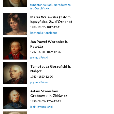
fundator Zakładu Narodowego
im. Ossolińskich
Maria Walewska (z domu
Łączyńska, 2.v. d'Ornano)
1786-12-07 - 1817-12-11
kochanka Napoleona
Jan Paweł Woronicz h.
Pawęża
1757-06-28 - 1829-12-06
prymas Polski
Tymoteusz Gorzeński h.
Nałęcz
1743 - 1825-12-20
prymas Polski
Adam Stanisław
Grabowski h. Zbiświcz
1698-09-03 - 1766-12-15
biskup warmiński