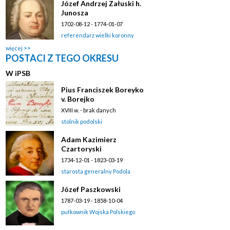
Józef Andrzej Załuski h.
Junosza
1702-08-12 - 1774-01-07
referendarz wielki koronny
więcej
POSTACI Z TEGO OKRESU
W
i
PSB
Pius Franciszek Boreyko
v. Borejko
XVIII w. - brak danych
stolnik podolski
Adam Kazimierz
Czartoryski
1734-12-01 - 1823-03-19
starosta generalny Podola
Józef Paszkowski
1787-03-19 - 1858-10-04
pułkownik Wojska Polskiego