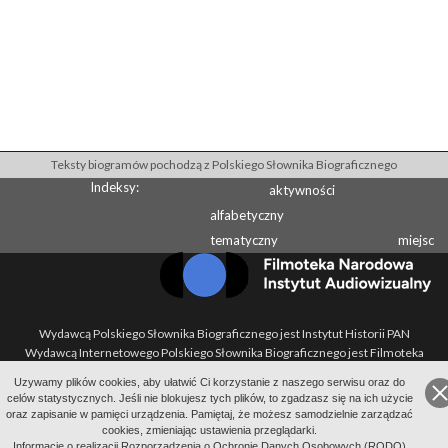
Teksty biogramów pochodzą z Polskiego Słownika Biograficznego
Indeksy:
aktywności
alfabetyczny
tematyczny
miejsc
Wydawcą Polskiego Słownika Biograficznego jest Instytut Historii PAN
Wydawcą Internetowego Polskiego Słownika Biograficznego jest Filmoteka
Narodowa - Instytut Audiowizualny
Uzywamy plików cookies, aby ułatwić Ci korzystanie z naszego serwisu oraz do
All Rights Reserved 2014-
2026
Filmoteka Narodowa - Instytut Audiowizualny
celów statystycznych. Jeśli nie blokujesz tych plików, to zgadzasz się na ich użycie
Polityka prywatności
oraz zapisanie w pamięci urządzenia. Pamiętaj, że możesz samodzielnie zarządzać
cookies, zmieniając ustawienia przeglądarki.
Informacje o projekcie
Informację o realizacji Rozporządzenia o Ochronie Danych Osobowych (RODO)