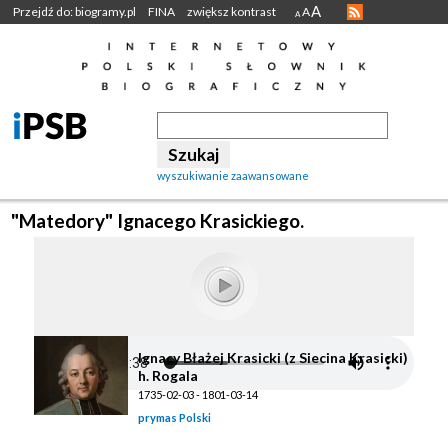
A
Przejdź do: biogramy.pl
FINA
zwiększ kontrast
A
A
wyszukiwanie zaawansowane
"Matedory" Ignacego Krasickiego.
Ignacy Błażej Krasicki (z Siecina Krasicki)
h. Rogala
1735-02-03 - 1801-03-14
prymas Polski