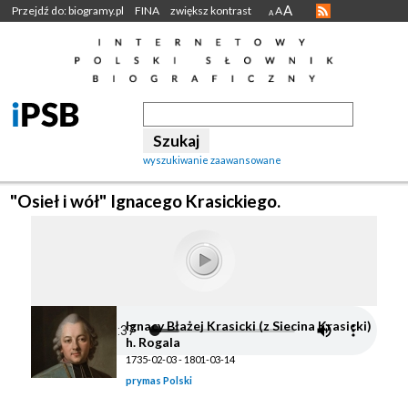
A
Przejdź do: biogramy.pl
FINA
zwiększ kontrast
A
A
wyszukiwanie zaawansowane
"Osieł i wół" Ignacego Krasickiego.
Ignacy Błażej Krasicki (z Siecina Krasicki)
h. Rogala
1735-02-03 - 1801-03-14
prymas Polski