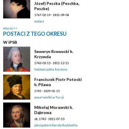
Józef) Peszka (Peschka,
Peszke)
1767-02-19 - 1831-09-04
malarz
więcej
POSTACI Z TEGO OKRESU
W
i
PSB
Seweryn Rzewuski h.
Krzywda
1743-03-13 - 1811-12-11
hetman polny koronny
Franciszek Piotr Potocki
h. Pilawa
1745 - 1829-01-15
poseł wielki w Turcji
Mikołaj Morawski h.
Dąbrowa
ok. 1743 - 1811-07-10
plenipotent Karola Radziwiłła