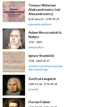
Tomasz Walerian
Aleksandrowicz (vel
Alexandrowicz)
brak danych - 1794-09-29
wojewoda podlaski
Adam Moszczeński h.
Nałęcz
1742 - 1823
pamiętnikarz
Ignacy Stadnicki
1744 - 1818-05-27
senator-kasztelan Księstwa
Warszawskiego
Gotfryd Lengnich
1689-12-04 - 1774-04-28
prawnik
Florian Fukier