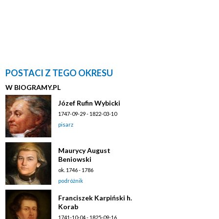
POSTACI Z TEGO OKRESU
W BIOGRAMY.PL
Józef Rufin Wybicki
1747-09-29 - 1822-03-10
pisarz
Maurycy August
Beniowski
ok. 1746 - 1786
podróżnik
Franciszek Karpiński h.
Korab
1741-10-04 - 1825-09-16