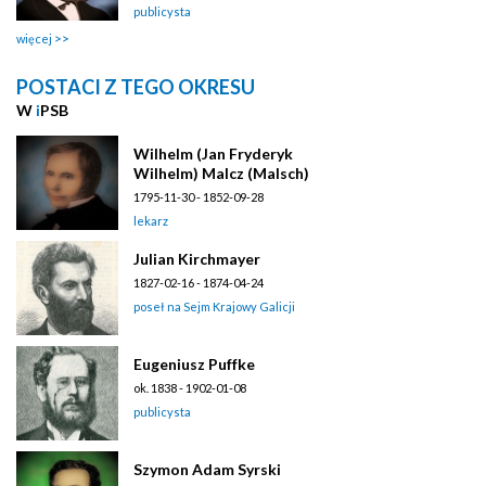
publicysta
więcej
POSTACI Z TEGO OKRESU
W
i
PSB
Wilhelm (Jan Fryderyk
Wilhelm) Malcz (Malsch)
1795-11-30 - 1852-09-28
lekarz
Julian Kirchmayer
1827-02-16 - 1874-04-24
poseł na Sejm Krajowy Galicji
Eugeniusz Puffke
ok. 1838 - 1902-01-08
publicysta
Szymon Adam Syrski