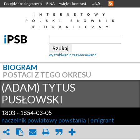
A
Przejdź do: biogramy.pl
FINA
zwiększ kontrast
A
A
wyszukiwanie zaawansowane
BIOGRAM
POSTACI Z TEGO OKRESU
(ADAM) TYTUS
PUSŁOWSKI
1803
-
1854-03-05
naczelnik powiatowy powstania
|
emigrant