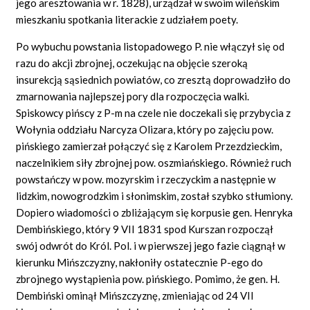
jego aresztowania w r. 1828), urządzał w swoim wileńskim
mieszkaniu spotkania literackie z udziałem poety.
Po wybuchu powstania listopadowego P. nie włączył się od
razu do akcji zbrojnej, oczekując na objęcie szeroką
insurekcją sąsiednich powiatów, co zresztą doprowadziło do
zmarnowania najlepszej pory dla rozpoczęcia walki.
Spiskowcy pińscy z P-m na czele nie doczekali się przybycia z
Wołynia oddziału Narcyza Olizara, który po zajęciu pow.
pińskiego zamierzał połączyć się z Karolem Przezdzieckim,
naczelnikiem siły zbrojnej pow. oszmiańskiego. Również ruch
powstańczy w pow. mozyrskim i rzeczyckim a następnie w
lidzkim, nowogrodzkim i słonimskim, został szybko stłumiony.
Dopiero wiadomości o zbliżającym się korpusie gen. Henryka
Dembińskiego, który 9 VII 1831 spod Kurszan rozpoczął
swój odwrót do Król. Pol. i w pierwszej jego fazie ciągnął w
kierunku Mińszczyzny, nakłoniły ostatecznie P-ego do
zbrojnego wystąpienia pow. pińskiego. Pomimo, że gen. H.
Dembiński ominął Mińszczyznę, zmieniając od 24 VII