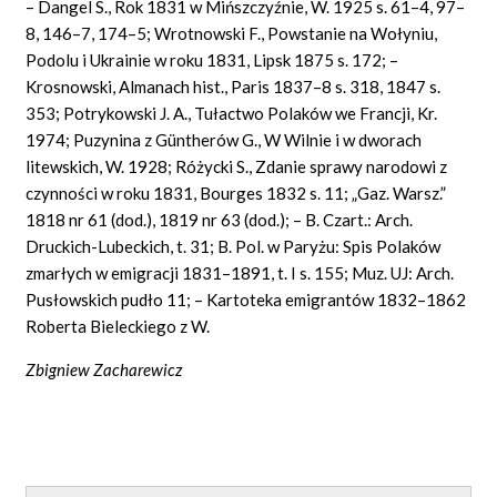
– Dangel S., Rok 1831 w Mińszczyźnie, W. 1925 s. 61–4, 97–
8, 146–7, 174–5; Wrotnowski F., Powstanie na Wołyniu,
Podolu i Ukrainie w roku 1831, Lipsk 1875 s. 172; –
Krosnowski, Almanach hist., Paris 1837–8 s. 318, 1847 s.
353; Potrykowski J. A., Tułactwo Polaków we Francji, Kr.
1974; Puzynina z Güntherów G., W Wilnie i w dworach
litewskich, W. 1928; Różycki S., Zdanie sprawy narodowi z
czynności w roku 1831, Bourges 1832 s. 11; „Gaz. Warsz.”
1818 nr 61 (dod.), 1819 nr 63 (dod.); – B. Czart.: Arch.
Druckich-Lubeckich, t. 31; B. Pol. w Paryżu: Spis Polaków
zmarłych w emigracji 1831–1891, t. I s. 155; Muz. UJ: Arch.
Pusłowskich pudło 11; – Kartoteka emigrantów 1832–1862
Roberta Bieleckiego z W.
Zbigniew Zacharewicz