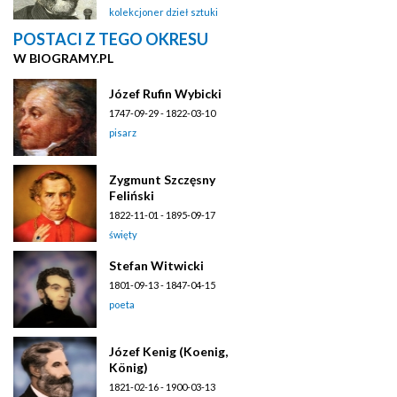
kolekcjoner dzieł sztuki
POSTACI Z TEGO OKRESU
W BIOGRAMY.PL
Józef Rufin Wybicki
1747-09-29 - 1822-03-10
pisarz
Zygmunt Szczęsny
Feliński
1822-11-01 - 1895-09-17
święty
Stefan Witwicki
1801-09-13 - 1847-04-15
poeta
Józef Kenig (Koenig,
König)
1821-02-16 - 1900-03-13