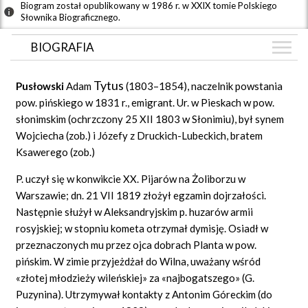
Biogram został opublikowany w 1986 r. w XXIX tomie Polskiego
Słownika Biograficznego.
BIOGRAFIA
BIOGRAFIA
Tytus
Pusłowski
Adam
(1803–1854), naczelnik powstania
GRAF POWIĄZAŃ
pow. pińskiego w 1831 r., emigrant. Ur. w Pieskach w pow.
słonimskim (ochrzczony 25 XII 1803 w Słonimiu), był synem
DYSKUSJA
Wojciecha (zob.) i Józefy z Druckich-Lubeckich, bratem
Mapa
Ksawerego (zob.)
P. uczył się w konwikcie XX. Pijarów na Żoliborzu w
Warszawie; dn. 21 VII 1819 złożył egzamin dojrzałości.
Następnie służył w Aleksandryjskim p. huzarów armii
rosyjskiej; w stopniu kometa otrzymał dymisję. Osiadł w
przeznaczonych mu przez ojca dobrach Planta w pow.
pińskim. W zimie przyjeżdżał do Wilna, uważany wśród
«złotej młodzieży wileńskiej» za «najbogatszego» (G.
Puzynina). Utrzymywał kontakty z Antonim Góreckim (do