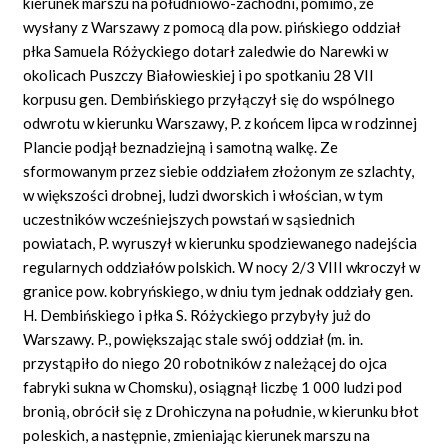
kierunek marszu na południowo-zachodni, pomimo, że
wysłany z Warszawy z pomocą dla pow. pińskiego oddział
płka Samuela Różyckiego dotarł zaledwie do Narewki w
okolicach Puszczy Białowieskiej i po spotkaniu 28 VII
korpusu gen. Dembińskiego przyłączył się do wspólnego
odwrotu w kierunku Warszawy, P. z końcem lipca w rodzinnej
Plancie podjął beznadziejną i samotną walkę. Ze
sformowanym przez siebie oddziałem złożonym ze szlachty,
w większości drobnej, ludzi dworskich i włościan, w tym
uczestników wcześniejszych powstań w sąsiednich
powiatach, P. wyruszył w kierunku spodziewanego nadejścia
regularnych oddziałów polskich. W nocy 2/3 VIII wkroczył w
granice pow. kobryńskiego, w dniu tym jednak oddziały gen.
H. Dembińskiego i płka S. Różyckiego przybyły już do
Warszawy. P., powiększając stale swój oddział (m. in.
przystąpiło do niego 20 robotników z należącej do ojca
fabryki sukna w Chomsku), osiągnął liczbę 1 000 ludzi pod
bronią, obrócił się z Drohiczyna na południe, w kierunku błot
poleskich, a następnie, zmieniając kierunek marszu na