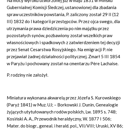
Na mocy wyroku utworzonej już w maju 1831 w Mińsku
Gubernialnej Komisji Śledczej, ustanowionej dla zbadania
spraw uczestników powstania, P. zaliczony został 29 II (12
III) 1832 do I kategorii przestępców. Przez ojca swego, dla
utrzymania prawa dziedziczenia po nim majątku przez
pozostałych synów, pozbawiony został wszelkich praw
własnościowych i spadkowych z zatwierdzeniem tej decyzji
przez Senat Cesarstwa Rosyjskiego. Na emigracji P. nie
przejawiał żadnej działalności politycznej. Zmarł 5 III 1854
w Paryżu i pochowany został na cmentarzu Père Lachaise.
P. rodziny nie założył.
Miniatura wykonana akwarelą przez Józefa S. Kurowskiego
(Paryż 1841) w Muz. UJ; – Borkowski J. Dunin, Genealogie
żyjących utytułowanych rodów polskich, Lw. 1895 s. 748;
Kosiński A. A., Przewodnik heraldyczny, W. 1877 I 506;
Mater. do biogr., geneal. i herald. pol., VII/VIII; Uruski, XV 86;