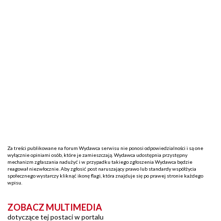
Za treści publikowane na forum Wydawca serwisu nie ponosi odpowiedzialności i są one
wyłącznie opiniami osób, które je zamieszczają. Wydawca udostępnia przystępny
mechanizm zgłaszania nadużyć i w przypadku takiego zgłoszenia Wydawca będzie
reagował niezwłocznie. Aby zgłosić post naruszający prawo lub standardy współżycia
społecznego wystarczy kliknąć ikonę flagi, która znajduje się po prawej stronie każdego
wpisu.
ZOBACZ MULTIMEDIA
dotyczące tej postaci w portalu