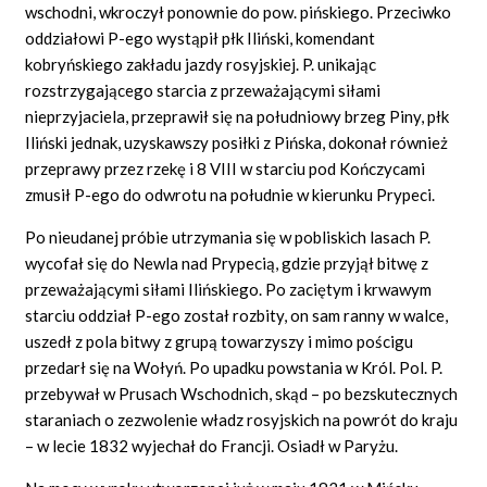
wschodni, wkroczył ponownie do pow. pińskiego. Przeciwko
oddziałowi P-ego wystąpił płk Iliński, komendant
kobryńskiego zakładu jazdy rosyjskiej. P. unikając
rozstrzygającego starcia z przeważającymi siłami
nieprzyjaciela, przeprawił się na południowy brzeg Piny, płk
Iliński jednak, uzyskawszy posiłki z Pińska, dokonał również
przeprawy przez rzekę i 8 VIII w starciu pod Kończycami
zmusił P-ego do odwrotu na południe w kierunku Prypeci.
Po nieudanej próbie utrzymania się w pobliskich lasach P.
wycofał się do Newla nad Prypecią, gdzie przyjął bitwę z
przeważającymi siłami Ilińskiego. Po zaciętym i krwawym
starciu oddział P-ego został rozbity, on sam ranny w walce,
uszedł z pola bitwy z grupą towarzyszy i mimo pościgu
przedarł się na Wołyń. Po upadku powstania w Król. Pol. P.
przebywał w Prusach Wschodnich, skąd – po bezskutecznych
staraniach o zezwolenie władz rosyjskich na powrót do kraju
– w lecie 1832 wyjechał do Francji. Osiadł w Paryżu.