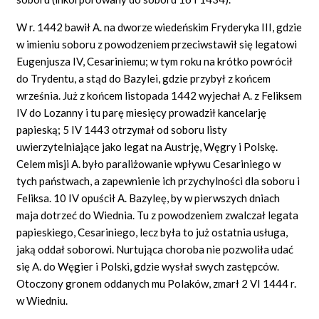
W r. 1442 bawił A. na dworze wiedeńskim Fryderyka III, gdzie
w imieniu soboru z powodzeniem przeciwstawił się legatowi
Eugenjusza IV, Cesariniemu; w tym roku na krótko powrócił
do Trydentu, a stąd do Bazylei, gdzie przybył z końcem
września. Już z końcem listopada 1442 wyjechał A. z Feliksem
IV do Lozanny i tu parę miesięcy prowadził kancelarję
papieską; 5 IV 1443 otrzymał od soboru listy
uwierzytelniające jako legat na Austrję, Węgry i Polskę.
Celem misji A. było paraliżowanie wpływu Cesariniego w
tych państwach, a zapewnienie ich przychylności dla soboru i
Feliksa. 10 IV opuścił A. Bazyleę, by w pierwszych dniach
maja dotrzeć do Wiednia. Tu z powodzeniem zwalczał legata
papieskiego, Cesariniego, lecz była to już ostatnia usługa,
jaką oddał soborowi. Nurtująca choroba nie pozwoliła udać
się A. do Węgier i Polski, gdzie wysłał swych zastępców.
Otoczony gronem oddanych mu Polaków, zmarł 2 VI 1444 r.
w Wiedniu.