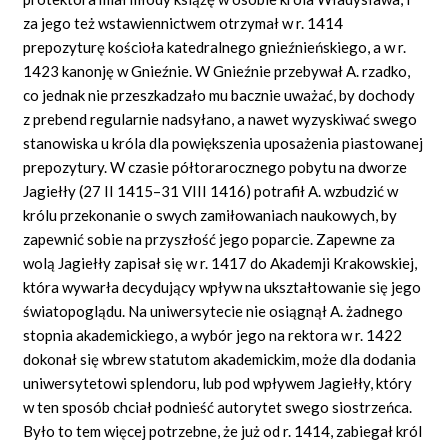
za jego też wstawiennictwem otrzymał w r. 1414
prepozyturę kościoła katedralnego gnieźnieńskiego, a w r.
1423 kanonję w Gnieźnie. W Gnieźnie przebywał A. rzadko,
co jednak nie przeszkadzało mu bacznie uważać, by dochody
z prebend regularnie nadsyłano, a nawet wyzyskiwać swego
stanowiska u króla dla powiększenia uposażenia piastowanej
prepozytury. W czasie półtorarocznego pobytu na dworze
Jagiełły (27 II 1415–31 VIII 1416) potrafił A. wzbudzić w
królu przekonanie o swych zamiłowaniach naukowych, by
zapewnić sobie na przyszłość jego poparcie. Zapewne za
wolą Jagiełły zapisał się w r. 1417 do Akademji Krakowskiej,
która wywarła decydujący wpływ na ukształtowanie się jego
światopoglądu. Na uniwersytecie nie osiągnął A. żadnego
stopnia akademickiego, a wybór jego na rektora w r. 1422
dokonał się wbrew statutom akademickim, może dla dodania
uniwersytetowi splendoru, lub pod wpływem Jagiełły, który
w ten sposób chciał podnieść autorytet swego siostrzeńca.
Było to tem więcej potrzebne, że już od r. 1414, zabiegał król