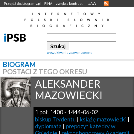
A
Przejdź do: biogramy.pl
FINA
zwiększ kontrast
A
A
wyszukiwanie zaawansowane
BIOGRAM
POSTACI Z TEGO OKRESU
ALEKSANDER
MAZOWIECKI
1 poł. 1400
-
1444-06-02
biskup Trydentu
|
książę mazowiecki
|
dyplomata
|
prepozyt katedry w
Gnieźnie
|
rektor honorowy Akademii