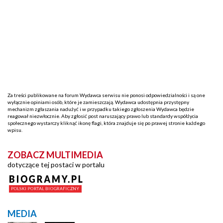
Za treści publikowane na forum Wydawca serwisu nie ponosi odpowiedzialności i są one
wyłącznie opiniami osób, które je zamieszczają. Wydawca udostępnia przystępny
mechanizm zgłaszania nadużyć i w przypadku takiego zgłoszenia Wydawca będzie
reagował niezwłocznie. Aby zgłosić post naruszający prawo lub standardy współżycia
społecznego wystarczy kliknąć ikonę flagi, która znajduje się po prawej stronie każdego
wpisu.
ZOBACZ MULTIMEDIA
dotyczące tej postaci w portalu
MEDIA