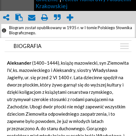
Krakowskiej
Biogram został opublikowany w 1935 r. w I tomie Polskiego Słownika
Biograficznego.
BIOGRAFIA
BIOGRAFIA
Aleksander
(1400–1444), książę mazowiecki, syn Ziemowita
ZDJĘCIA
IV, ks. mazowieckiego i Aleksandry, siostry Władysława
(1)
Jagiełły, ur. się przed 2 VI 1400 r. Lata dziecinne spędził na
GRAF POWIĄZAŃ
dworze płockim, który żywo garnął się do wyższej kultury i
DYSKUSJA
dzięki koligacjom z książętami cesarstwa rzymskiego,
Mapa
utrzymywał szerokie stosunki z rodami panującemi na
Zachodzie. Ubogi dwór płocki nie mógł zapewnić wszystkim
dzieciom Ziemowita odpowiedniego zaopatrzenia, i to
zapewne było powodem, że już w młodych latach
przeznaczono A. do stanu duchownego. Gorącego
protektora miał młody książę w osobie króla Władysława, i