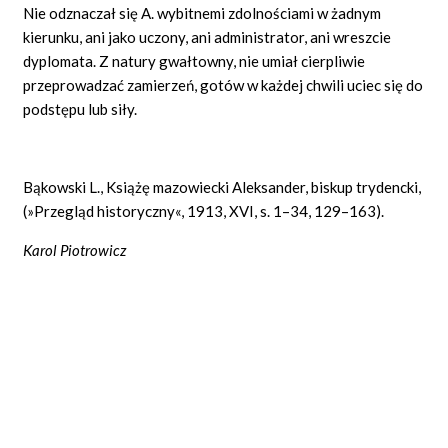
Nie odznaczał się A. wybitnemi zdolnościami w żadnym
kierunku, ani jako uczony, ani administrator, ani wreszcie
dyplomata. Z natury gwałtowny, nie umiał cierpliwie
przeprowadzać zamierzeń, gotów w każdej chwili uciec się do
podstępu lub siły.
Bąkowski L., Książę mazowiecki Aleksander, biskup trydencki,
(»Przegląd historyczny«, 1913, XVI, s. 1–34, 129–163).
Karol Piotrowicz