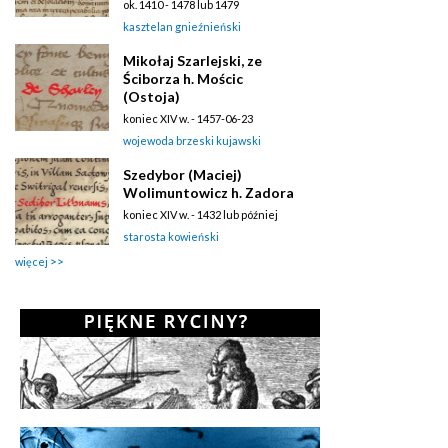
ok. 1410 - 1478 lub 1479
kasztelan gnieźnieński
Mikołaj Szarlejski, ze
Ściborza h. Mościc
(Ostoja)
koniec XIV w. - 1457-06-23
wojewoda brzeski kujawski
Szedybor (Maciej)
Wolimuntowicz h. Zadora
koniec XIV w. - 1432 lub później
starosta kowieński
więcej