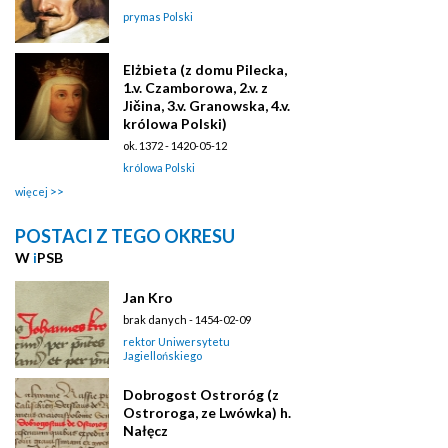
prymas Polski
Elżbieta (z domu Pilecka,
1.v. Czamborowa, 2.v. z
Jičina, 3.v. Granowska, 4.v.
królowa Polski)
ok. 1372 - 1420-05-12
królowa Polski
więcej
POSTACI Z TEGO OKRESU
W
i
PSB
Jan Kro
brak danych - 1454-02-09
rektor Uniwersytetu
Jagiellońskiego
Dobrogost Ostroróg (z
Ostroroga, ze Lwówka) h.
Nałęcz