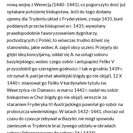
nową wojnę z Wenecją (1440–1441), co pogorszyło dość już
opłakane położenie biskupstwa. Jeśli do tego dodamy
ujemny dla Trydentu układ z Fryderykiem, z maja 1435, bunt
poddanych przeciw biskupowi w r. 1435, wywołany
prawdopodobnie faworyzowaniem dygnitarzy,
pochodzących z Polski, to wówczas trudno dziwić się
stanowisku, jakie wobec A. zajęli obcy uczeni. Przejęty do
głębi ideą koncyljarną, oddał się A. na usługi soboru
bazylejskiego, wobec czego sobór i antypapież Feliks V
przyozdobili go szeregiem godności. I tak w grudniu 1439 r.
otrzymał A. patrjarchat akwilejski (nigdy go nie objął), 12 X
1440 r. mianował go Feliks V kardynałem tytułu św.
Wawrzyńca »in Damaso«, w marcu 1442 r. nadał mu sobór
biskupstwo w Chur (nigdy go nie objął), wreszcie za
staraniem Fryderyka III Austrjackiego powołał go sobór na
proboszcza wiedeńskiego. W latach 1432–1441, chociaż od
czasu do czasu przebywał w Bazylei, nie mógł spowodu
zamieszek w Trydencie brać żywego udziału w obradach
soboru (inkorporowany do soboru 16 I 1434).