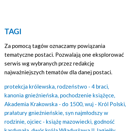
TAGI
Za pomocą tagów oznaczamy powiązania
tematyczne postaci. Pozwalają one eksplorować
serwis wg wybranych przez redakcję
najważniejszych tematów dla danej postaci.
protekcja królewska,
rodzeństwo - 4 braci,
kanonia gnieźnieńska,
pochodzenie książęce,
Akademia Krakowska - do 1500,
wuj - Król Polski,
prałatury gnieźnieńskie,
syn najmłodszy w
rodzinie,
ojciec - książę mazowiecki,
godność
kardynała,
dwór króla Władysława II Jagiełły,