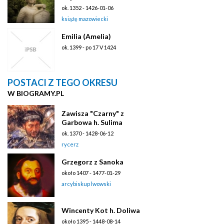
ok. 1352 - 1426-01-06
książę mazowiecki
Emilia (Amelia)
ok. 1399 - po 17 V 1424
POSTACI Z TEGO OKRESU
W BIOGRAMY.PL
Zawisza "Czarny" z
Garbowa h. Sulima
ok. 1370 - 1428-06-12
rycerz
Grzegorz z Sanoka
około 1407 - 1477-01-29
arcybiskup lwowski
Wincenty Kot h. Doliwa
około 1395 - 1448-08-14