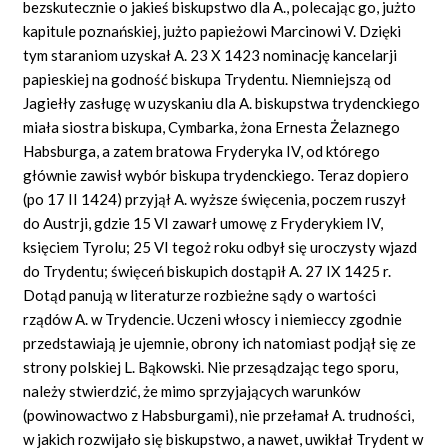
bezskutecznie o jakieś biskupstwo dla A., polecając go, jużto
kapitule poznańskiej, jużto papieżowi Marcinowi V. Dzięki
tym staraniom uzyskał A. 23 X 1423 nominację kancelarji
papieskiej na godność biskupa Trydentu. Niemniejszą od
Jagiełły zasługę w uzyskaniu dla A. biskupstwa trydenckiego
miała siostra biskupa, Cymbarka, żona Ernesta Żelaznego
Habsburga, a zatem bratowa Fryderyka IV, od którego
głównie zawisł wybór biskupa trydenckiego. Teraz dopiero
(po 17 II 1424) przyjął A. wyższe święcenia, poczem ruszył
do Austrji, gdzie 15 VI zawarł umowę z Fryderykiem IV,
księciem Tyrolu; 25 VI tegoż roku odbył się uroczysty wjazd
do Trydentu; święceń biskupich dostąpił A. 27 IX 1425 r.
Dotąd panują w literaturze rozbieżne sądy o wartości
rządów A. w Trydencie. Uczeni włoscy i niemieccy zgodnie
przedstawiają je ujemnie, obrony ich natomiast podjął się ze
strony polskiej L. Bąkowski. Nie przesądzając tego sporu,
należy stwierdzić, że mimo sprzyjających warunków
(powinowactwo z Habsburgami), nie przełamał A. trudności,
w jakich rozwijało się biskupstwo, a nawet, uwikłał Trydent w