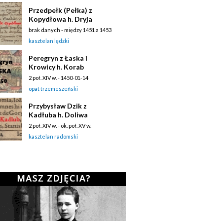
Przedpełk (Pełka) z
Kopydłowa h. Dryja
brak danych - między 1451 a 1453
kasztelan lędzki
Peregryn z Łaska i
Krowicy h. Korab
2 poł. XIV w. - 1450-01-14
opat trzemeszeński
Przybysław Dzik z
Kadłuba h. Doliwa
2 poł. XIV w. - ok. poł. XV w.
kasztelan radomski