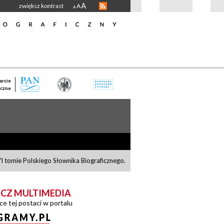
A
zwiększ kontrast
A
A
rcie
czne
I tomie Polskiego Słownika Biograficznego.
CZ MULTIMEDIA
ce tej postaci w portalu