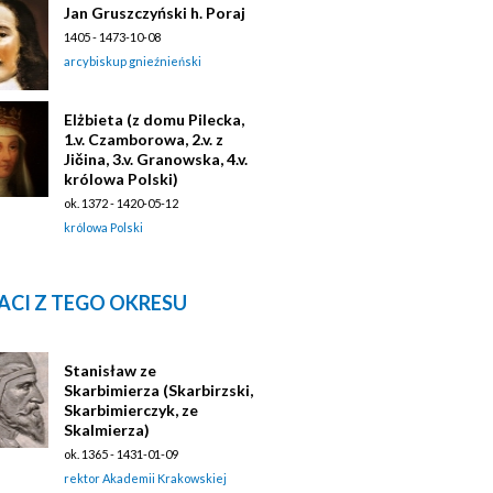
Jan Gruszczyński h. Poraj
1405 - 1473-10-08
arcybiskup gnieźnieński
Elżbieta (z domu Pilecka,
1.v. Czamborowa, 2.v. z
Jičina, 3.v. Granowska, 4.v.
królowa Polski)
ok. 1372 - 1420-05-12
królowa Polski
ACI Z TEGO OKRESU
Stanisław ze
Skarbimierza (Skarbirzski,
Skarbimierczyk, ze
Skalmierza)
ok. 1365 - 1431-01-09
rektor Akademii Krakowskiej