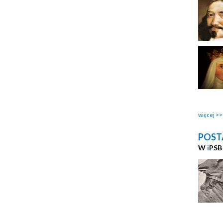
więcej
POST
W
i
PSB