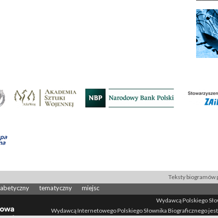
Teksty biogramów p
fabetyczny
tematyczny
miejsc
Wydawcą Polskiego Słown
Wydawcą Internetowego Polskiego Słownika Biograficznego jest