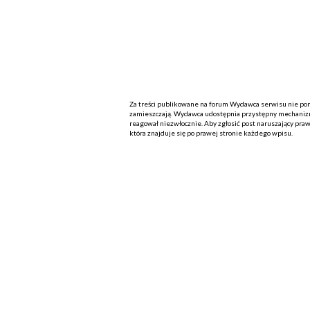
Za treści publikowane na forum Wydawca serwisu nie ponos
zamieszczają. Wydawca udostępnia przystępny mechanizm
reagował niezwłocznie. Aby zgłosić post naruszający praw
która znajduje się po prawej stronie każdego wpisu.