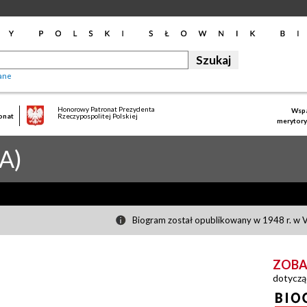
ane
Honorowy Patronat Prezydenta
Wspa
onat
Rzeczypospolitej Polskiej
merytory
A)
Biogram został opublikowany w 1948 r. w V
ZOBA
dotyczą