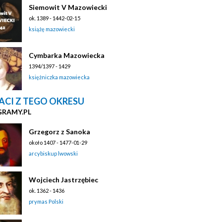
Siemowit V Mazowiecki
ok. 1389 - 1442-02-15
książę mazowiecki
Cymbarka Mazowiecka
1394/1397 - 1429
księżniczka mazowiecka
ACI Z TEGO OKRESU
GRAMY.PL
Grzegorz z Sanoka
około 1407 - 1477-01-29
arcybiskup lwowski
Wojciech Jastrzębiec
ok. 1362 - 1436
prymas Polski