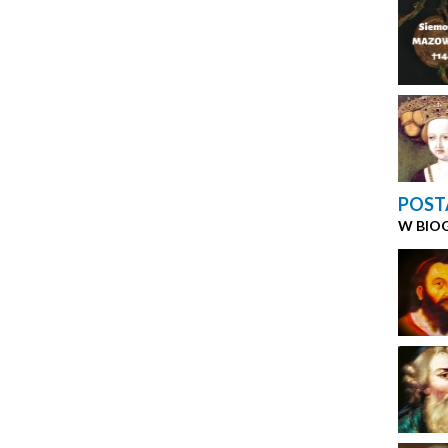
POST
W BIO