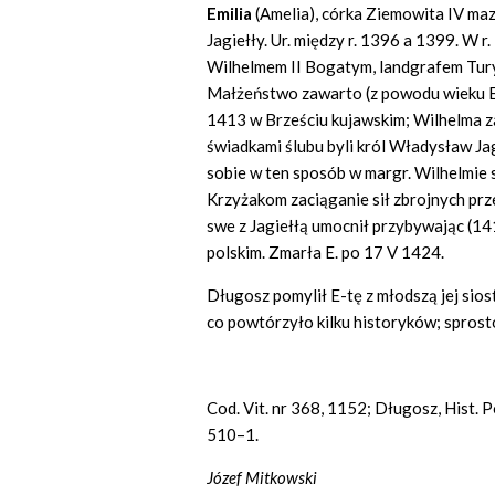
Emilia
(Amelia), córka Ziemowita IV maz
Jagiełły. Ur. między r. 1396 a 1399. W 
Wilhelmem II Bogatym, landgrafem Turyng
Małżeństwo zawarto (z powodu wieku E.)
1413 w Brześciu kujawskim; Wilhelma
świadkami ślubu byli król Władysław Jag
sobie w ten sposób w margr. Wilhelmie 
Krzyżakom zaciąganie sił zbrojnych prze
swe z Jagiełłą umocnił przybywając (141
polskim. Zmarła E. po 17 V 1424.
Długosz pomylił E-tę z młodszą jej sios
co powtórzyło kilku historyków; spros
Cod. Vit. nr 368, 1152; Długosz, Hist. P
510–1.
Józef Mitkowski