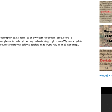
i odpowiedzialności i są one wyłącznie opiniami osób, które je
 zgłaszania nadużyć i w przypadku takiego zgłoszenia Wydawca będzie
o lub standardy współżycia społecznego wystarczy kliknąć ikonę flagi,
więcej