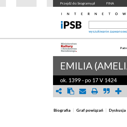
Przejdź do: biogramy.pl
FINA
wyszukiwanie zaawansow
Patr
EMILIA (AMELI
ok. 1399
-
po 17 V 1424
Biografia
Graf powiązań
Dyskusja