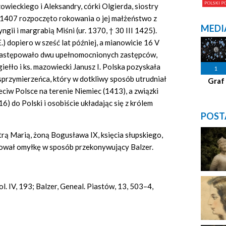
owieckiego i Aleksandry, córki Olgierda, siostry
r. 1407 rozpoczęto rokowania o jej małżeństwo z
MEDI
ii i margrabią Miśni (ur. 1370, † 30 III 1425).
 dopiero w sześć lat później, a mianowicie 16 V
 zastępowało dwu upełnomocnionych zastępców,
iełło i ks. mazowiecki Janusz I. Polska pozyskała
1
sprzymierzeńca, który w dotkliwy sposób utrudniał
Graf
ciw Polsce na terenie Niemiec (1413), a związki
6) do Polski i osobiście układając się z królem
POST
trą Marią, żoną Bogusława IX, księcia słupskiego,
tował omyłkę w sposób przekonywujący Balzer.
ol. IV, 193; Balzer, Geneal. Piastów, 13, 503–4,