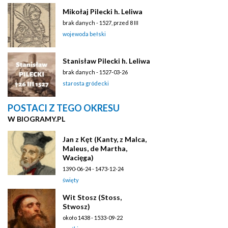
Mikołaj Pilecki h. Leliwa
brak danych - 1527, przed 8 III
wojewoda bełski
Stanisław Pilecki h. Leliwa
brak danych - 1527-03-26
starosta gródecki
POSTACI Z TEGO OKRESU
W BIOGRAMY.PL
Jan z Kęt (Kanty, z Malca,
Maleus, de Martha,
Wacięga)
1390-06-24 - 1473-12-24
święty
Wit Stosz (Stoss,
Stwosz)
około 1438 - 1533-09-22