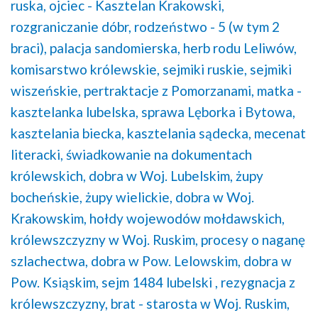
ruska,
ojciec - Kasztelan Krakowski,
rozgraniczanie dóbr,
rodzeństwo - 5 (w tym 2
braci),
palacja sandomierska,
herb rodu Leliwów,
komisarstwo królewskie,
sejmiki ruskie,
sejmiki
wiszeńskie,
pertraktacje z Pomorzanami,
matka -
kasztelanka lubelska,
sprawa Lęborka i Bytowa,
kasztelania biecka,
kasztelania sądecka,
mecenat
literacki,
świadkowanie na dokumentach
królewskich,
dobra w Woj. Lubelskim,
żupy
bocheńskie,
żupy wielickie,
dobra w Woj.
Krakowskim,
hołdy wojewodów mołdawskich,
królewszczyzny w Woj. Ruskim,
procesy o naganę
szlachectwa,
dobra w Pow. Lelowskim,
dobra w
Pow. Ksiąskim,
sejm 1484 lubelski ,
rezygnacja z
królewszczyzny,
brat - starosta w Woj. Ruskim,