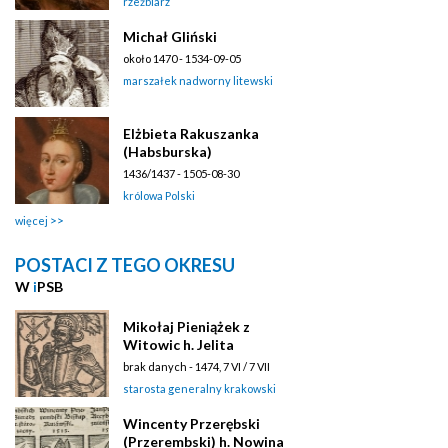
rzeźbiarz
Michał Gliński
około 1470 - 1534-09-05
marszałek nadworny litewski
Elżbieta Rakuszanka
(Habsburska)
1436/1437 - 1505-08-30
królowa Polski
więcej
POSTACI Z TEGO OKRESU
W
i
PSB
Mikołaj Pieniążek z
Witowic h. Jelita
brak danych - 1474, 7 VI / 7 VII
starosta generalny krakowski
Wincenty Przerębski
(Przerembski) h. Nowina