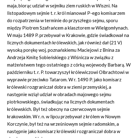
maja, biorąc udział w sejmiku ziem ruskich w Wiszni. Na
listopadowym sejmie t. r. król mianował P-ego komisarzem
do rozpatrzenia w terminie do przyszłego sejmu, sporu
między Piotrem Szafrańcem a klasztorem w Wielgomłynach.
W maju 1489 P. przebywał w Krakowie, gdzie świadkował na
licznych dokumentach królewskich, jak również dał (21 V)
wysoką porękę woj. poznańskiemu Maciejowi z Bnina za
Andrzeja Kmitę Sobieńskiego z Wiśnicza w związku z
małżeństwem tego ostatniego z córką wojewody Barbarą. W
październiku t. r. P. towarzyszył królewiczowi Olbrachtowi w
wyprawie przeciwko Tatarom. W r. 1490 P. jako komisarz
królewski rozgraniczał dobra w ziemi przemyskiej, a
następnie wziął udział w obradach majowego sejmu
piotrkowskiego, świadkując na licznych dokumentach
królewskich. Był też obecny na czerwcowym sejmie
krakowskim. W r. n. w lipcu przebywał z królem w Nowym
Korczynie, był też na wrześniowym sejmie radomskim, a
następnie jako komisarz królewski rozgraniczał dobra w