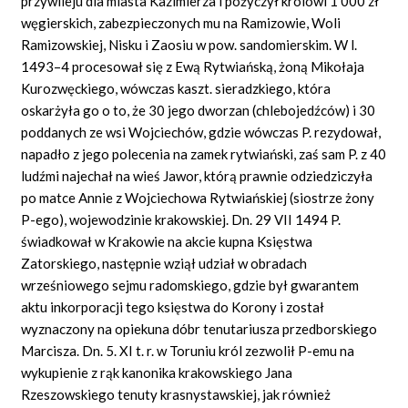
przywileju dla miasta Kazimierza i pożyczył królowi 1 000 zł
węgierskich, zabezpieczonych mu na Ramizowie, Woli
Ramizowskiej, Nisku i Zaosiu w pow. sandomierskim. W l.
1493–4 procesował się z Ewą Rytwiańską, żoną Mikołaja
Kurozwęckiego, wówczas kaszt. sieradzkiego, która
oskarżyła go o to, że 30 jego dworzan (chlebojedźców) i 30
poddanych ze wsi Wojciechów, gdzie wówczas P. rezydował,
napadło z jego polecenia na zamek rytwiański, zaś sam P. z 40
ludźmi najechał na wieś Jawor, którą prawnie odziedziczyła
po matce Annie z Wojciechowa Rytwiańskiej (siostrze żony
P-ego), wojewodzinie krakowskiej. Dn. 29
VII
1494 P.
świadkował w Krakowie na akcie kupna Księstwa
Zatorskiego, następnie wziął udział w obradach
wrześniowego sejmu radomskiego, gdzie był gwarantem
aktu inkorporacji tego księstwa do Korony i został
wyznaczony na opiekuna dóbr tenutariusza przedborskiego
Marcisza. Dn. 5. XI t. r. w Toruniu król zezwolił P-emu na
wykupienie z rąk kanonika krakowskiego Jana
Rzeszowskiego tenuty krasnystawskiej, jak również