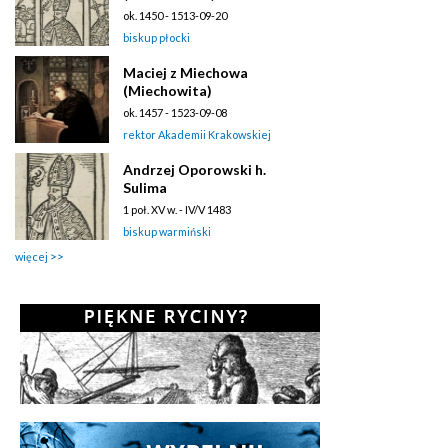
ok. 1450 - 1513-09-20
biskup płocki
Maciej z Miechowa
(Miechowita)
ok. 1457 - 1523-09-08
rektor Akademii Krakowskiej
Andrzej Oporowski h.
Sulima
1 poł. XV w. - IV/V 1483
biskup warmiński
więcej