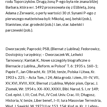
rodu Toporczyków. Drugą żoną P-ego była nie znana bliżej
Barbara, która w r. 1492 procesowała się z Elżbietą, żoną
Adama z Zerwanic, o perły wartości 30 zł. Synami P-ego z
pierwszego małżeństwa byli: Mikołaj, woj. bełski (zob.),
Stanisław, star. grodecki (zob.) i Jan, star. lubelski i
parczewski (zob.).
Dworzaczek; Paprocki; PSB, (Biernat z Lublina); Fedorowicz,
Dostojnicy i urzędnicy; – Dworzaczek W., Leliwici
Tarnowscy; Kantak K., Nowe szczegóły biograficzne o
Biernacie z Lublina, „Reform. w Polsce” T. 6: 1935 s. 160–1;
Papée
F., Jan Olbracht, Kr. 1936; tenże, Polska i Litwa, Kr.
1903 s. 225; – Acta Tom., I 24; Akta grodz. i ziem., III–IV, VII,
XV, XVI, XVIII, XIX; Biernat z Lublina, Wybór pism, Oprac. J.
Ziomek, Wr. 1954 s. XX–XXI, XXXII, Bibl. Narod. S. I, nr 149;
Cod. epist. I, III; Cod.
Pol.,
IV Cod.
Univ. Crac. III; Długosz,
Historia, V, tenże, Liber benef., I–II; Iura Masoviae Terrestria,
Wyd. J. Sawicki, W. 1973 II nr 153, 154; Kod. m. Kr., I; Lehns-