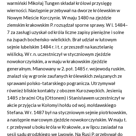
warmiński Mikołaj Tungen składał królowi przysięgę
wierności. Następnie przebywał na dworze królewskim w
Nowym Mieście Korczynie. W maju 1480 na zjeździe
ziemskim krakowskim P. rozsądzał sporne sprawy. W l. 1484–
7 za zasługi uzyskał od króla liczne zapisy pieniężne i solne
na żupach bocheńsko-wielickich. Brał udział w lutowym
sejmie lubelskim 1484 r. i t. r. przeszedł na kasztelanię
wiślicką. W r. n. uczestniczył w styczniowym zjeździe
nowokorczyńskim, a w maju w krakowskim zjeździe
generalnym. Mianowany w 2. poł. 1485 r. wojewodą ruskim,
znalazł się w gronie zaufanych królewskich związanych ze
sprawami polsko-tatarskiego pogranicza. Utrzymywał
również bliskie kontakty z obozem Kurozwęckich. Jesienią
1485 z braćmi Otą (Ottonem) i Stanisławem uczestniczył w
akcie przyjęcia w Kołomyi hołdu od woj. mołdawskiego
Stefana. W r. 1487 był na styczniowym sejmie piotrkowskim,
a następnie marcowym zjeździe nowokorczyńskim. W maju t.
r. przebywał u boku króla w Krakowie, a w lipcu zasiadał na
sesji sądu grodzkiego we Lwowie. Na Rusi P. przebywał do