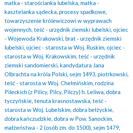
matka - starościanka lubelska,
matka -
kasztelanka sądecka,
procesy spadkowe,
towarzyszenie królewiczowi w wyprawach
wojennych,
teść - urzędnik ziemski lubelski,
ojciec
- Wojewoda Krakowski,
brat - urzędnik ziemski
lubelski,
ojciec - starosta w Woj. Ruskim,
ojciec -
starosta w Woj. Krakowskim,
teść - urzędnik
ziemski sandomierski,
kandydatura Jana
Olbrachta na króla Polski,
sejm 1493, piotrkowski,
teść - starosta w Woj. Chełmińskim,
rodzina
Pileckich (z Pilicy, Pilcy, Pilczy) h. Leliwa,
dobra
tyczyńskie,
tenuta krasnostawska,
teść -
starosta w Woj. Lubelskim,
dobra bełżyckie,
dobra kańczudzkie,
dobra w Pow. Sanockim,
małżeństwa - 2 (osób zm. do 1500),
sejm 1479,