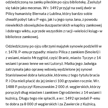
odziedziczoną na zamku pileckim po ojcu bibliotekę. Zasłużył
się także jako mecenas. W r. 1492 przyjął na swój dwór w
Pilicy humanistę Biernata z Lublina, który bardzo sobie
chwalił pobyt tak u P-ego, jak i u jego syna Jana, z powodu
niewielkich obowiązków duszpasterskich w kaplicy zamkowej
i dobrego wiktu, a przede wszystkim z racji «wielości ksiąg» w
bibliotece zamkowej.
Odziedziczony po ojcu olbrzymi majątek synowie podzielili w
r. 1478. P-emu przypadły: miasto Pilica z zamkiem (Smoleń) i
z wsiami, miasto Mrzygłód, część Branic, miasto Tyczyn z 14
wsiami i prawo lenne we wsi Lutoryż. Matka jego Jadwiga
zatrzymała jako oprawę wdowią wydzielone jej synowi
Stanisławowi dobra łańcuckie, któremu z tego tytułu bracia
P. i Ota mieli płacić do jej śmierci 100 grzywien rocznie. W r.
1488 P. pożyczył Rzeszowskim 2 000 zł. węgierskich, którzy
poręczyli dług miastem i zamkiem Ogrodzieniec z 14 wsiami i
kuźnicą. Długu tego nie spłacili, a w r. 1492 sprzedali P-emu
te dobra za 8 000 zł węgierskich i za Zawiercie z Kuźnicą.