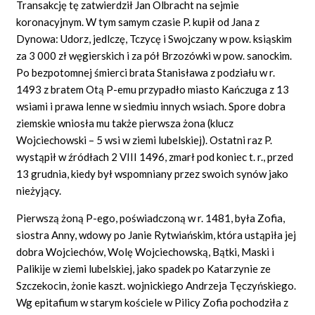
Transakcję tę zatwierdził Jan Olbracht na sejmie
koronacyjnym. W tym samym czasie P. kupił od Jana z
Dynowa: Udorz, jedlczę, Tczycę i Swojczany w pow. ksiąskim
za 3 000 zł węgierskich i za pół Brzozówki w pow. sanockim.
Po bezpotomnej śmierci brata Stanisława z podziału w r.
1493 z bratem Otą P-emu przypadło miasto Kańczuga z 13
wsiami i prawa lenne w siedmiu innych wsiach. Spore dobra
ziemskie wniosła mu także pierwsza żona (klucz
Wojciechowski – 5 wsi w ziemi lubelskiej). Ostatni raz P.
wystąpił w źródłach 2 VIII 1496, zmarł pod koniec t. r., przed
13 grudnia, kiedy był wspomniany przez swoich synów jako
nieżyjący.
Pierwszą żoną P-ego, poświadczoną w r. 1481, była Zofia,
siostra Anny, wdowy po Janie Rytwiańskim, która ustąpiła jej
dobra Wojciechów, Wolę Wojciechowską, Bątki, Maski i
Palikije w ziemi lubelskiej, jako spadek po Katarzynie ze
Szczekocin, żonie kaszt. wojnickiego Andrzeja Tęczyńskiego.
Wg epitafium w starym kościele w Pilicy Zofia pochodziła z