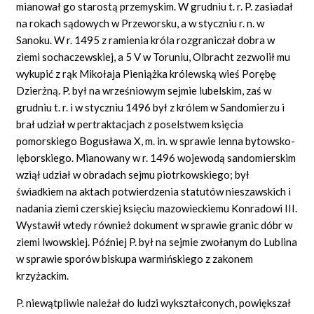
mianował go starostą przemyskim. W grudniu t. r. P. zasiadał
na rokach sądowych w Przeworsku, a w styczniu r. n. w
Sanoku. W r. 1495 z ramienia króla rozgraniczał dobra w
ziemi sochaczewskiej, a 5 V w Toruniu, Olbracht zezwolił mu
wykupić z rąk Mikołaja Pieniążka królewską wieś Porębę
Dzierżną. P. był na wrześniowym sejmie lubelskim, zaś w
grudniu t. r. i w styczniu 1496 był z królem w Sandomierzu i
brał udział w pertraktacjach z poselstwem księcia
pomorskiego Bogusława X, m.
in.
w sprawie lenna bytowsko-
lęborskiego. Mianowany w r. 1496 wojewodą sandomierskim
wziął udział w obradach sejmu piotrkowskiego; był
świadkiem na aktach potwierdzenia statutów nieszawskich i
nadania ziemi czerskiej księciu mazowieckiemu Konradowi III.
Wystawił wtedy również dokument w sprawie granic dóbr w
ziemi lwowskiej. Później P. był na sejmie zwołanym do Lublina
w sprawie sporów biskupa warmińskiego z zakonem
krzyżackim.
P. niewątpliwie należał do ludzi wykształconych, powiększał