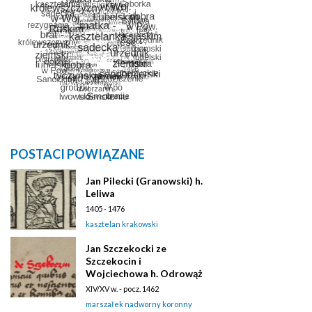
POSTACI POWIĄZANE
Jan Pilecki (Granowski) h.
Leliwa
1405 - 1476
kasztelan krakowski
Jan Szczekocki ze
Szczekocin i
Wojciechowa h. Odrowąż
XIV/XV w. - pocz. 1462
marszałek nadworny koronny