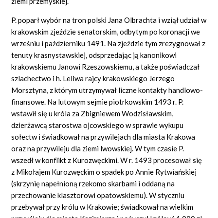
ziemi przemyskiej.
P. poparł wybór na tron polski Jana Olbrachta i wziął udział w
krakowskim zjeździe senatorskim, odbytym po koronacji we
wrześniu i październiku 1491. Na zjeździe tym zrezygnował z
tenuty krasnystawskiej, odsprzedając ją kanonikowi
krakowskiemu Janowi Rzeszowskiemu, a także poświadczał
szlachectwo i h. Leliwa rajcy krakowskiego Jerzego
Morsztyna, z którym utrzymywał liczne kontakty handlowo-
finansowe. Na lutowym sejmie piotrkowskim 1493 r. P.
wstawił się u króla za Zbigniewem Wodzisławskim,
dzierżawcą starostwa ojcowskiego w sprawie wykupu
sołectw i świadkował na przywilejach dla miasta Krakowa
oraz na przywileju dla ziemi lwowskiej. W tym czasie P.
wszedł w konflikt z Kurozwęckimi. W r. 1493 procesował się
z Mikołajem Kurozwęckim o spadek po Annie Rytwiańskiej
(skrzynię napełnioną rzekomo skarbami i oddaną na
przechowanie klasztorowi opatowskiemu). W styczniu
przebywał przy królu w Krakowie; świadkował na wielkim