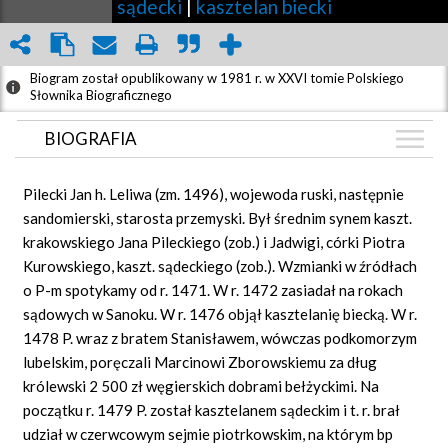
sądecki
|
kasztelan biecki
Biogram został opublikowany w 1981 r. w XXVI tomie Polskiego
Słownika Biograficznego
BIOGRAFIA
BIOGRAFIA
Pilecki Jan h. Leliwa (zm. 1496), wojewoda ruski, następnie
GRAF POWIĄZAŃ
sandomierski, starosta przemyski. Był średnim synem kaszt.
krakowskiego Jana Pileckiego (zob.) i Jadwigi, córki Piotra
DYSKUSJA
Kurowskiego, kaszt. sądeckiego (zob.). Wzmianki w źródłach
Mapa
o P-m spotykamy od r. 1471. W r. 1472 zasiadał na rokach
sądowych w Sanoku. W r. 1476 objął kasztelanię biecką. W r.
1478 P. wraz z bratem Stanisławem, wówczas podkomorzym
lubelskim, poręczali Marcinowi Zborowskiemu za dług
królewski 2 500 zł węgierskich dobrami bełżyckimi. Na
początku r. 1479 P. został kasztelanem sądeckim i t. r. brał
udział w czerwcowym sejmie piotrkowskim, na którym bp