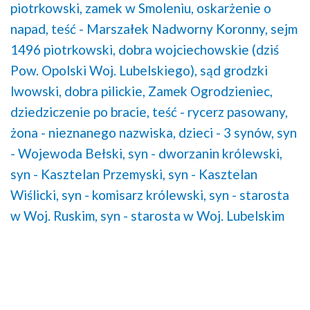
piotrkowski,
zamek w Smoleniu,
oskarżenie o
napad,
teść - Marszałek Nadworny Koronny,
sejm
1496 piotrkowski,
dobra wojciechowskie (dziś
Pow. Opolski Woj. Lubelskiego),
sąd grodzki
lwowski,
dobra pilickie,
Zamek Ogrodzieniec,
dziedziczenie po bracie,
teść - rycerz pasowany,
żona - nieznanego nazwiska,
dzieci - 3 synów,
syn
- Wojewoda Bełski,
syn - dworzanin królewski,
syn - Kasztelan Przemyski,
syn - Kasztelan
Wiślicki,
syn - komisarz królewski,
syn - starosta
w Woj. Ruskim,
syn - starosta w Woj. Lubelskim