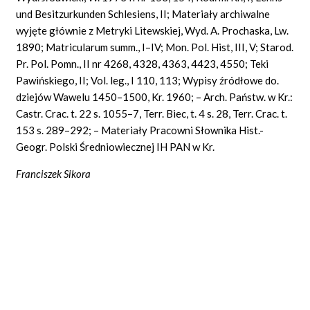
und Besitzurkunden Schlesiens, II; Materiały archiwalne
wyjęte głównie z Metryki Litewskiej, Wyd. A. Prochaska, Lw.
1890; Matricularum summ., I–IV; Mon. Pol.
Hist, III, V; Starod.
Pr. Pol. Pomn., II nr 4268, 4328, 4363, 4423, 4550; Teki
Pawińskiego, II; Vol. leg., I 110, 113; Wypisy źródłowe do.
dziejów Wawelu 1450–1500, Kr. 1960; – Arch. Państw. w Kr.:
Castr.
Crac.
t. 22 s. 1055–7, Terr.
Biec, t. 4 s. 28, Terr.
Crac.
t.
153 s. 289–292; – Materiały Pracowni Słownika Hist.-
Geogr. Polski Średniowiecznej IH PAN w Kr.
Franciszek Sikora