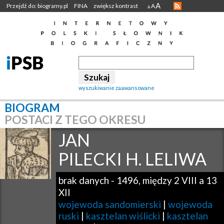
A
Przejdź do: biogramy.pl
FINA
zwiększ kontrast
A
A
wyszukiwanie zaawansowane
BIOGRAM
POSTACI Z TEGO OKRESU
JAN
PILECKI H. LELIWA
brak danych
-
1496, między 2 VIII a 13
XII
wojewoda sandomierski
|
wojewoda
ruski
|
kasztelan wiślicki
|
kasztelan