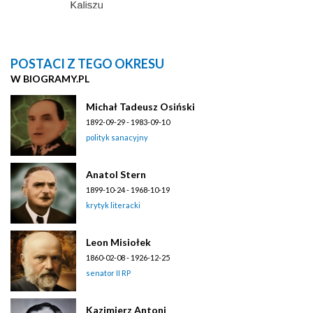
POSTACI Z TEGO OKRESU
W BIOGRAMY.PL
Michał Tadeusz Osiński
1892-09-29 - 1983-09-10
polityk sanacyjny
Anatol Stern
1899-10-24 - 1968-10-19
krytyk literacki
Leon Misiołek
1860-02-08 - 1926-12-25
senator II RP
Kazimierz Antoni