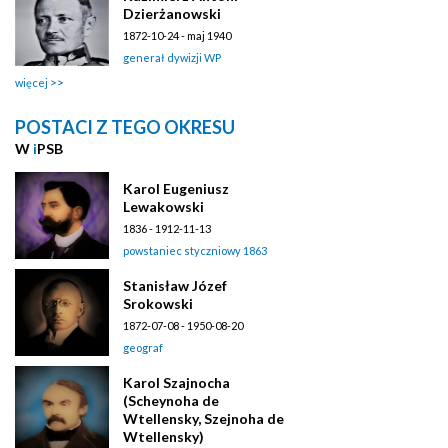
Dzierżanowski
1872-10-24 - maj 1940
generał dywizji WP
więcej
POSTACI Z TEGO OKRESU
W
i
PSB
Karol Eugeniusz
Lewakowski
1836 - 1912-11-13
powstaniec styczniowy 1863
Stanisław Józef
Srokowski
1872-07-08 - 1950-08-20
geograf
Karol Szajnocha
(Scheynoha de
Wtellensky, Szejnoha de
Wtellensky)