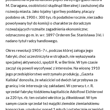
M. Daragana, osobistości skądinąd liberalnej i zasłużonej dla
rozwoju miasta. Jako lojalny i gorliwy poddany, płacący
podobno ok. 1900 r. 300 tys. rb podatków rocznie, nierzadko
powoływany był do komisji o charakterze doradczym
rozważających rozmaite zagadnienia ekonomiczne;
odznaczono go m. in. w r. 1897 Orderem Św. Stanisława 3 kl. i
nadano tytuł radcy handlowego.
Okres rewolucji 1905–7 r., podczas której załoga jego
fabryki, choć uczestniczyła w strajkach, nie wykazywała
specjalnej aktywności, spędził R. w Berlinie. W tym czasie
zaczął się powoli wycofywać z interesów. Na wiosnę 1910
jego przedsiębiorstwo wstrzymało produkcję. „Gazeta
Kaliska” donosiła, że właściciel od dwóch lat przebywa za
granicą i nie interesuje się zakładami. W czerwcu t. r. R.
sprzedał fabrykę łódzkiemu kapitaliście Adolfowi Eichlerowi
za 220 tys. rb; ten ostatni wkrótce ją zlikwidował. W tym
samym czasie sprzedał też majątki ziemskie ziemiańskiemu
konsorcjum, uzyskując ponad 1 mln rb i ostatecznie przeniósł