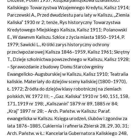
Kaliskiego Towarzystwa Wzajemnego Kredytu, Kalisz 1914;
Parczewski A., Przed dwudziestu paru laty w Kaliszu, „Ziemia
Kaliska” 1930 nr 2; tenże, Rys historyczny Towarzystwa
Kredytowego Miejskiego Kalisza, Kalisz 1911; Polanowski
E., W
dawnvm
Kaliszu. Szkice z życia miasta 1850–1914, P.
1979; Sawicki L., Krótki zarys historyczny ochrony
przeciwpożarowej Kalisza 1846–1959, Kalisz 1961; Skrętny
T., Dzieje szkolnictwa powszechnego w Kaliszu, Kalisz 1928;
– Sprawozdanie z budowy Domu Starców gminy
Ewangelicko-Augsburskiej w Kaliszu, Kalisz 1910; Teatralia
kaliskie. Materiały do dziejów sceny kaliskiej (1800–1970),
Ł. 1972; Źródła do dziejów klasy robotniczej na ziemiach
polskich, W. 1972 III; – „Gaz. Kaliska” 1910 nr 140, 151, 158,
171, 1919 nr 198; „Kaliszanin” 1879 nr 89, 1885 nr 84;
„Kraj” 1897 nr 28; – Arch. Państw. w Kaliszu: Paraf.
ewangelicka w Kaliszu. Księga urodzeń, ślubów i zgonów za
lata 1876–1885, Cukiernia i rafineria Zbiersk 28, 29, 30, 31;
Arch. Państw. w Ł.: Kancelaria Gubernatora Kaliskiego 248,