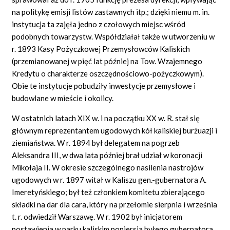
na politykę emisji listów zastawnych itp.; dzięki niemu m. in.
instytucja ta zajęła jedno z czołowych miejsc wśród
podobnych towarzystw. Współdziałał także w utworzeniu w
r. 1893 Kasy Pożyczkowej Przemysłowców Kaliskich
(przemianowanej w pięć lat później na Tow. Wzajemnego
Kredytu o charakterze oszczędnościowo-pożyczkowym).
Obie te instytucje pobudziły inwestycje przemysłowe i
budowlane w mieście i okolicy.
W ostatnich latach XIX w. i na początku XX w. R. stał się
głównym reprezentantem ugodowych kół kaliskiej burżuazji i
ziemiaństwa. W r. 1894 był delegatem na pogrzeb
Aleksandra III, w dwa lata później brał udział w koronacji
Mikołaja II. W okresie szczególnego nasilenia nastrojów
ugodowych w r. 1897 witał w Kaliszu gen.-gubernatora A.
Imeretyńskiego; był też członkiem komitetu zbierającego
składki na dar dla cara, który na przełomie sierpnia i września
t. r. odwiedził Warszawę. W r. 1902 był inicjatorem
postawienia w parku kaliskim popiersia byłego gubernatora