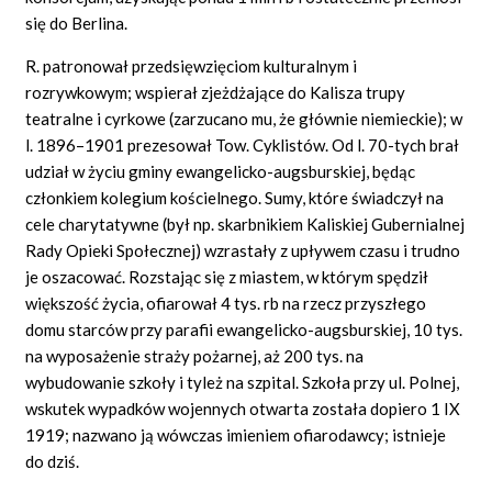
się do Berlina.
R. patronował przedsięwzięciom kulturalnym i
rozrywkowym; wspierał zjeżdżające do Kalisza trupy
teatralne i cyrkowe (zarzucano mu, że głównie niemieckie); w
l. 1896–1901 prezesował Tow. Cyklistów. Od l. 70-tych brał
udział w życiu gminy ewangelicko-augsburskiej, będąc
członkiem kolegium kościelnego. Sumy, które świadczył na
cele charytatywne (był np. skarbnikiem Kaliskiej Gubernialnej
Rady Opieki Społecznej) wzrastały z upływem czasu i trudno
je oszacować. Rozstając się z miastem, w którym spędził
większość życia, ofiarował 4 tys. rb na rzecz przyszłego
domu starców przy parafii ewangelicko-augsburskiej, 10 tys.
na wyposażenie straży pożarnej, aż 200 tys. na
wybudowanie szkoły i tyleż na szpital. Szkoła przy ul. Polnej,
wskutek wypadków wojennych otwarta została dopiero 1 IX
1919; nazwano ją wówczas imieniem ofiarodawcy; istnieje
do dziś.