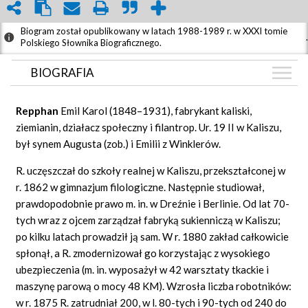
Biogram został opublikowany w latach 1988-1989 r. w XXXI tomie
.
Polskiego Słownika Biograficznego.
BIOGRAFIA
BIOGRAFIA
Repphan
Emil Karol (1848–1931), fabrykant kaliski,
ZDJĘCIA
ziemianin, działacz społeczny i filantrop. Ur. 19 II w Kaliszu,
(1)
był synem Augusta (zob.) i Emilii z Winklerów.
GRAF POWIĄZAŃ
R. uczęszczał do szkoły realnej w Kaliszu, przekształconej w
DYSKUSJA
r. 1862 w gimnazjum filologiczne. Następnie studiował,
Mapa
prawdopodobnie prawo m. in. w Dreźnie i Berlinie. Od lat 70-
tych wraz z ojcem zarządzał fabryką sukienniczą w Kaliszu;
po kilku latach prowadził ją sam. W r. 1880 zakład całkowicie
spłonął, a R. zmodernizował go korzystając z wysokiego
ubezpieczenia (m. in. wyposażył w 42 warsztaty tkackie i
maszynę parową o mocy 48 KM). Wzrosła liczba robotników:
w r. 1875 R. zatrudniał 200, w l. 80-tych i 90-tych od 240 do