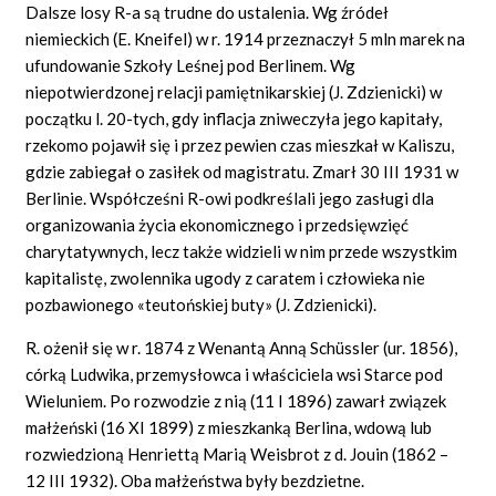
Dalsze losy R-a są trudne do ustalenia. Wg źródeł
niemieckich (E. Kneifel) w r. 1914 przeznaczył 5 mln marek na
ufundowanie Szkoły Leśnej pod Berlinem. Wg
niepotwierdzonej relacji pamiętnikarskiej (J. Zdzienicki) w
początku l. 20-tych, gdy inflacja zniweczyła jego kapitały,
rzekomo pojawił się i przez pewien czas mieszkał w Kaliszu,
gdzie zabiegał o zasiłek od magistratu. Zmarł 30 III 1931 w
Berlinie. Współcześni R-owi podkreślali jego zasługi dla
organizowania życia ekonomicznego i przedsięwzięć
charytatywnych, lecz także widzieli w nim przede wszystkim
kapitalistę, zwolennika ugody z caratem i człowieka nie
pozbawionego «teutońskiej buty» (J. Zdzienicki).
R. ożenił się w r. 1874 z Wenantą Anną Schüssler (ur. 1856),
córką Ludwika, przemysłowca i właściciela wsi Starce pod
Wieluniem. Po rozwodzie z nią (11 I 1896) zawarł związek
małżeński (16 XI 1899) z mieszkanką Berlina, wdową lub
rozwiedzioną Henriettą Marią Weisbrot z d. Jouin (1862 –
12 III 1932). Oba małżeństwa były bezdzietne.