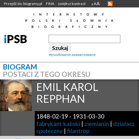
A
Przejdź do: biogramy.pl
FINA
zwiększ kontrast
A
A
wyszukiwanie zaawansowane
BIOGRAM
POSTACI Z TEGO OKRESU
EMIL KAROL
REPPHAN
1848-02-19
-
1931-03-30
fabrykant kaliski
|
ziemianin
|
działacz
społeczny
|
filantrop