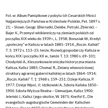
Fot. w: Album Pamiątkowe z pobytu Ich Cesarskich Mości
Najjaśniejszych Państwa w Królestwie Polskim, Pet. 1897 s.
21; – Słown. Geogr. (Biernatki, Dembe, Petryki, Zbiersk); –
Bajer K., Przemysł włókienniczy na ziemiach polskich od
początku XIX wieku do 1939 r., L. 1958; Bonusiak W., Kredyt
„społeczny” w Kaliszu w latach 1885–1914, „Roczn. Kaliski”
T. 5: 1972 s. 113–25; tenże, Rozwój gospodarczy Kalisza w
końcu XIX i początku XX w., tamże T. 13: 1980 s. 69–101;
Chodyński A., Kieszonkowa kroniczka historyczna miasta
Kalisza, Kalisz 1885; Chomać R., Zmiany własnościowej
struktury agrarnej guberni kaliskiej w latach 1864–1914;
„Roczn. Kaliski” T. 1: 1968 s. 159–251; Dzieje Kalisza, P.
1977; Dzieje Wpol., II; Idzikowski A., Szkoła Kaliska 1850–
1900. Szkoła Wyższa Realna – Gimnazjum, Kalisz 1900;
Jeleński J., Kalisz i jego okolice, W. 1875; Kneifel E., Die
evangelisch-augsburgische Gemeinden der Kalischen
Diözese, Posen 1937; Książka pamiątkowa działalności