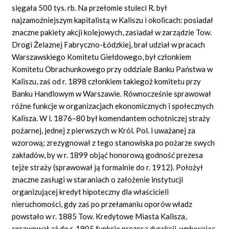
sięgała 500 tys. rb. Na przełomie stuleci R. był
najzamożniejszym kapitalistą w Kaliszu i okolicach: posiadał
znaczne pakiety akcji kolejowych, zasiadał w zarządzie Tow.
Drogi Żelaznej Fabryczno-Łódzkiej, brał udział w pracach
Warszawskiego Komitetu Giełdowego, był członkiem
Komitetu Obrachunkowego przy oddziale Banku Państwa w
Kaliszu, zaś od r. 1898 członkiem takiegoż komitetu przy
Banku Handlowym w Warszawie. Równocześnie sprawował
różne funkcje w organizacjach ekonomicznych i społecznych
Kalisza. W l. 1876–80 był komendantem ochotniczej straży
pożarnej, jednej z pierwszych w Król. Pol. i uważanej za
wzorową; zrezygnował z tego stanowiska po pożarze swych
zakładów, by w r. 1899 objąć honorową godność prezesa
tejże straży (sprawował ją formalnie do r. 1912). Położył
znaczne zasługi w staraniach o założenie instytucji
organizującej kredyt hipoteczny dla właścicieli
nieruchomości, gdy zaś po przełamaniu oporów władz
powstało w r. 1885 Tow. Kredytowe Miasta Kalisza,
sprawował aż do r. 1905 funkcję prezesa dyrekcji, wpływając