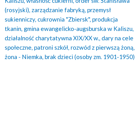
Kaliszu,
własność cukierni,
order św. Stanisława
(rosyjski),
zarządzanie fabryką,
przemysł
sukienniczy,
cukrownia "Zbiersk",
produkcja
tkanin,
gmina ewangelicko-augsburska w Kaliszu,
działalność charytatywna XIX/XX w.,
dary na cele
społeczne,
patroni szkół,
rozwód z pierwszą żoną,
żona - Niemka,
brak dzieci (osoby zm. 1901-1950)