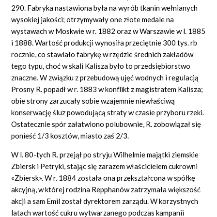
290. Fabryka nastawiona była na wyrób tkanin wełnianych
wysokiej jakości; otrzymywały one złote medale na
wystawach w Moskwie w r. 1882 oraz w Warszawie w l. 1885
i 1888. Wartość produkcji wynosiła przeciętnie 300 tys. rb
rocznie, co stawiało fabrykę w rzędzie średnich zakładów
tego typu, choć w skali Kalisza było to przedsiębiorstwo
znaczne. W związku z przebudową ujęć wodnych i regulacją
Prosny R. popadł w r. 1883 w konflikt z magistratem Kalisza;
obie strony zarzucały sobie wzajemnie niewłaściwą
konserwację śluz powodującą straty w czasie przyboru rzeki.
Ostatecznie spór załatwiono polubownie, R. zobowiązał się
ponieść 1/3 kosztów, miasto zaś 2/3.
W l. 80-tych R. przejął po stryju Wilhelmie majątki ziemskie
Zbiersk i Petryki, stając się zarazem właścicielem cukrowni
«Zbiersk». W r. 1884 została ona przekształcona w spółkę
akcyjną, w której rodzina Repphanów zatrzymała większość
akcji a sam Emil został dyrektorem zarządu. W korzystnych
latach wartość cukru wytwarzanego podczas kampanii