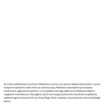
Za treści publikowane na forum Wydawca serwisu nie ponosi odpowiedzialności i są one
wyłącznie opiniami osób, które je zamieszczają. Wydawca udostępnia przystępny
mechanizm zgłaszania nadużyć i w przypadku takiego zgłoszenia Wydawca będzie
reagował niezwłocznie. Aby zgłosić post naruszający prawo lub standardy współżycia
społecznego wystarczy kliknąć ikonę flagi, która znajduje się po prawej stronie każdego
wpisu.