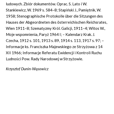
ludowych. Zbiór dokumentów. Oprac. S. Lato i W.
Stankiewicz, W. 1969 s. 584–8; Stapiński J., Pamiętnik, W.
1958;
Stenographische Protokolle über die Sitzungen des
Hauses der Abgeordneten des österreichischen Reichsrates,
Wien
1911–8;
Szematyzmy
Król. Galicji, 1911–4; Witos W.,
Moje wspomnienia, Paryż 1964 I; – Kalendarz Krak. J.
Czecha, 1912 s. 101, 1913 s. 89, 1914 s. 113, 1917 s. 97; –
Informacje ks. Franciszka Majewskiego ze Strzyżowa z 14
XII 1966; Informacje Referatu Ewidencji i Kontroli Ruchu
Ludności Pow. Rady Narodowej w Strzyżowie.
Krzysztof Dunin-Wąsowicz