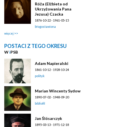
Róża (Elżbieta od
Ukrzyżowania Pana
Jezusa) Czacka
1876-10-22 - 1961-05-15
błogosławiona
więcej
POSTACI Z TEGO OKRESU
W
i
PSB
Adam Napieralski
1861-10-12 - 1928-10-24
polityk
Marian Wincenty Sydow
1890-07-02 - 1948-09-20
bibliofil
Jan Ślósarczyk
1895-03-13 - 1971-12-18