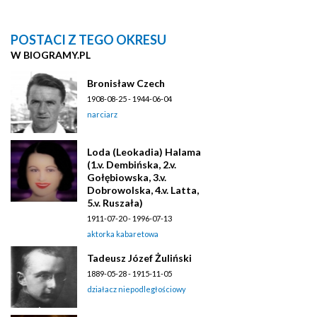
POSTACI Z TEGO OKRESU
W BIOGRAMY.PL
Bronisław Czech
1908-08-25 - 1944-06-04
narciarz
Loda (Leokadia) Halama
(1.v. Dembińska, 2.v.
Gołębiowska, 3.v.
Dobrowolska, 4.v. Latta,
5.v. Ruszała)
1911-07-20 - 1996-07-13
aktorka kabaretowa
Tadeusz Józef Żuliński
1889-05-28 - 1915-11-05
działacz niepodległościowy