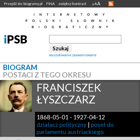
A
Przejdź do: biogramy.pl
FINA
zwiększ kontrast
A
A
wyszukiwanie zaawansowane
BIOGRAM
POSTACI Z TEGO OKRESU
FRANCISZEK
ŁYSZCZARZ
1868-05-01
-
1927-04-12
działacz polityczny
|
poseł do
parlamentu austriackiego