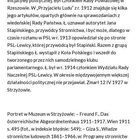
inicjatywy politycznej. Był członkiem Rady Powiatowej w
Rzeszowie. W „Przyjacielu Ludu” z r. 1912 znajduje się kilka
jego artykułów, opartych głównie na sprawozdaniach z
wiedeńskiej Rady Państwa. Ł. uznawał autorytet Jana
Stapińskiego, przywódcy Stronnictwa, i być może, dlatego w
czasie rozłamu w PSL w r. 1913 opowiedział się po stronie
PSL-Lewicy, której przywódcą był Stapiński. Razem z grupą
Stapińskiego Ł. wystąpił z Koła Polskiego i wszedł do
tworzonego przez nich samodzielnego klubu
parlamentarnego. Ł. był w r. 1914 członkiem Wydziału Rady
Naczelnej PSL-Lewicy. W okresie międzywojennym większej
działalności politycznej nie przejawiał. Zmarł 12 IV 1927 w
Strzyżowie.
Portret w Muzeum w Strzyżowie; –
Freund F., Das
österreichische Abgeordnetenhaus
1911–1917,
Wien
1911
s.
495 (fot., w indeksie błędnie: 549); – Giza S., Władze
stronnictw ludowych 1861–1966, w: Programy stronnictw