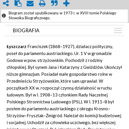
Biogram został opublikowany w 1973 r. w XVIII tomie Polskiego
Słownika Biograficznego.
BIOGRAFIA
BIOGRAFIA
Łyszczarz
Franciszek (1868–1927), działacz polityczny,
ZDJĘCIA
poseł do parlamentu austriackiego. Ur. 1 V w gromadzie
(1)
Godowa w pow. strzyżowskim. Pochodził z rodziny
GRAF POWIĄZAŃ
chłopskiej. Był synem Jana i Katarzyny z Gwiżdżów. Ukończył
DYSKUSJA
niższe gimnazjum. Posiadał małe gospodarstwo rolne w
Mapa
Przedmieściu Strzyżowskim, które sam uprawiał. W
początkach XX w. rozpoczął czynną działalność w ruchu
ludowym. Był w l.
1908–13 członkiem Rady Naczelnej
Polskiego Stronnictwa Ludowego (PSL). W l. 1911–8 był
posłem do parlamentu austriackiego z okręgu Krosno–
Strzyżów–Frysztak–Żmigród. Należał do komisji budżetowej
i socjalnej. Uchodził za człowieka uczciwego, bez większej