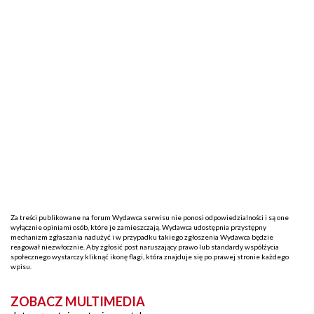
Za treści publikowane na forum Wydawca serwisu nie ponosi odpowiedzialności i są one
wyłącznie opiniami osób, które je zamieszczają. Wydawca udostępnia przystępny
mechanizm zgłaszania nadużyć i w przypadku takiego zgłoszenia Wydawca będzie
reagował niezwłocznie. Aby zgłosić post naruszający prawo lub standardy współżycia
społecznego wystarczy kliknąć ikonę flagi, która znajduje się po prawej stronie każdego
wpisu.
ZOBACZ MULTIMEDIA