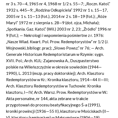
nr 3 s. 70—4, 1965 nr 4, 1968 nr 1/2 s. 55—7; „Roczn. Katol.”
1932 s. 445—9; „Rodzina Odkupiciela” 1992 nr 1 s. 15—17,
2005 nr 1 s. 11—13 (fot.), 2014 nr 2 s. 18—19 (fot.); „Róże
Maryi” 1972 nr z sierpnia s. 28—9 (dot. ojca, Michała);
„Spotkania. Gaz. Katol.” (Wil.) 2003 nr 2, 23; „Źródło” 1996 nr
9 (fot.); — Nekrologi i wspomnienia pośmiertne z r. 1976:
„Nasze Wiad. Kwart. Pol. Prow. Redemptorystów” nr 1/2 (J.
Wojnowski, bibliogr. prac); „Słowo Powsz.” nr 76; — Arch.
Generale Historicum Redemptoristarum w Rzymie: sygn.
XVII. Pol.; Arch. KUL: Zajanowska A., Duszpasterstwo
polskie na Wileńszczyźnie w okresie sowieckim (1944—
1990), L. 2013 (mszp. pracy doktorskiej); Arch. Klasztoru
Redemptorystów w Kr.: Kronika klasztoru, 1914—44 II—III;
Arch. Klasztoru Redemptorystów w Tuchowie: Kronika
klasztoru, I—IV; Arch. Warsz. Prow. Redemptorystów w W.:
Akta personalne, nr 144, akta zebrane w trakcie
przygotowań do procesu beatyfikacyjnego Ś-a (1991),
kroniki prowincji (1936—55 II), klasztoru w Mościskach (II—
V), klasztoru (seminarium) w Maksymówce (1906—19),