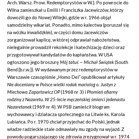
Arch. Warsz. Prow. Redemptorystów w W.). Po powrocie do
Wilna zamieszkał u Emilii i Franciszka Jacewiczów, którzy
dowozili go do Nowej Wilejki, gdzie w r. 1966 objął
samodzielny wikariat. Ponadto, mimo kalectwa (poruszał się
na wózku inwalidzkim), w części domu Jacewiczów
zorganizował kaplicę, w której odprawiał nabożeństwa,
nielegalnie prowadził rekolekcje i katechizację dzieci oraz
przygotowywał kandydatów do kapłaństwa. W USA
ogłoszono jego broszurę
M
ó
j tatu
ś
—
Micha
ł
Ś
wi
ą
tek
(South
Bend [b.r.w.]). W wydawanym przez redemptorystów w
Warszawie czasopiśmie „Homo Dei” opublikował artykuły
Nie doceniany w Polsce wielki rodak mariolog o. Justyn z
Miechowa Zapartowicz OP
(1968 nr 3) i
P
ł
omie
ń
ofiarny
rodziny z Nazaretu. W 25-lecie m
ę
cze
ń
skiej
ś
mierci jedenastu
Nazaretanek
(1969 nr 4). W PSB zamieścił biogram
wychowawcy i działacza społecznego na Litwie ks. Karola
Lubiańca. Po r. 1970 chciał przyjechać do Polski, jednak
władze radzieckie stale odmawiały mu zgody na wyjazd. Z
powodu pogarszającego się zdrowia zrezygnował w r. 1974