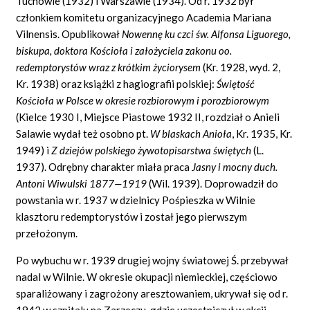
Tuchowie (1932) i Warszawie (1934). Od r. 1932 był
członkiem komitetu organizacyjnego Academia Mariana
Vilnensis. Opublikował
Nowenn
ę
ku czci
ś
w. Alfonsa Liguorego,
biskupa, doktora Ko
ś
cio
ł
a i za
ł
o
ż
yciela zakonu oo.
redemptoryst
ó
w wraz z kr
ó
tkim
ż
yciorysem
(Kr. 1928, wyd. 2,
Kr. 1938) oraz książki z hagiografii polskiej:
Ś
wi
ę
to
ść
Ko
ś
cio
ł
a w Polsce w okresie rozbiorowym i porozbiorowym
(Kielce 1930 I, Miejsce Piastowe 1932 II, rozdział o Anieli
Salawie wydał też osobno pt.
W blaskach Anio
ł
a
, Kr. 1935, Kr.
1949) i
Z dziej
ó
w polskiego
ż
ywotopisarstwa
ś
wi
ę
tych
(L.
1937). Odrębny charakter miała praca
Jasny i mocny duch.
Antoni Wiwulski 1877
—
1919
(Wil. 1939). Doprowadził do
powstania w r. 1937 w dzielnicy Pośpieszka w Wilnie
klasztoru redemptorystów i został jego pierwszym
przełożonym.
Po wybuchu w r. 1939 drugiej wojny światowej Ś. przebywał
nadal w Wilnie. W okresie okupacji niemieckiej, częściowo
sparaliżowany i zagrożony aresztowaniem, ukrywał się od r.
1942 w szpitalu na Zarzeczu, gdzie uczestniczył w akcji