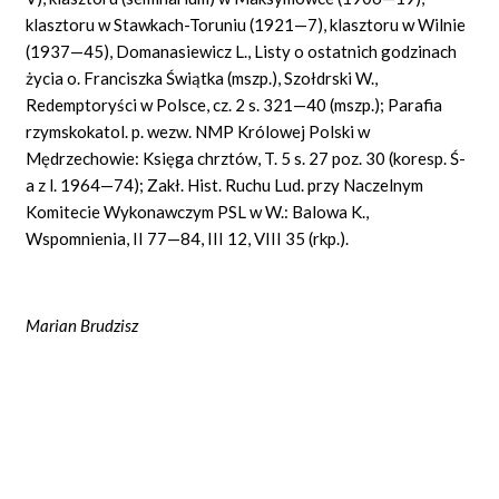
klasztoru w Stawkach-Toruniu (1921—7), klasztoru w Wilnie
(1937—45), Domanasiewicz L., Listy o ostatnich godzinach
życia o. Franciszka Świątka (mszp.), Szołdrski W.,
Redemptoryści w Polsce, cz. 2 s. 321—40 (mszp.); Parafia
rzymskokatol. p. wezw. NMP Królowej Polski w
Mędrzechowie: Księga chrztów, T. 5 s. 27 poz. 30 (koresp. Ś-
a z l. 1964—74); Zakł. Hist. Ruchu Lud. przy Naczelnym
Komitecie Wykonawczym PSL w W.: Balowa K.,
Wspomnienia, II 77—84, III 12, VIII 35 (rkp.).
Marian Brudzisz