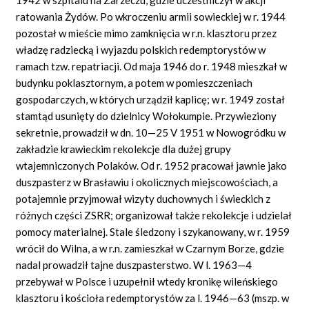
ratowania Żydów. Po wkroczeniu armii sowieckiej w r. 1944
pozostał w mieście mimo zamknięcia w r.n. klasztoru przez
władzę radziecką i wyjazdu polskich redemptorystów w
ramach tzw. repatriacji. Od maja 1946 do r. 1948 mieszkał w
budynku poklasztornym, a potem w pomieszczeniach
gospodarczych, w których urządził kaplicę; w r. 1949 został
stamtąd usunięty do dzielnicy Wołokumpie. Przywieziony
sekretnie, prowadził w dn. 10—25 V 1951 w Nowogródku w
zakładzie krawieckim rekolekcje dla dużej grupy
wtajemniczonych Polaków. Od r. 1952 pracował jawnie jako
duszpasterz w Brasławiu i okolicznych miejscowościach, a
potajemnie przyjmował wizyty duchownych i świeckich z
różnych części ZSRR; organizował także rekolekcje i udzielał
pomocy materialnej. Stale śledzony i szykanowany, w r. 1959
wrócił do Wilna, a w r.n. zamieszkał w Czarnym Borze, gdzie
nadal prowadził tajne duszpasterstwo. W l. 1963—4
przebywał w Polsce i uzupełnił wtedy kronikę wileńskiego
klasztoru i kościoła redemptorystów za l. 1946—63 (mszp. w