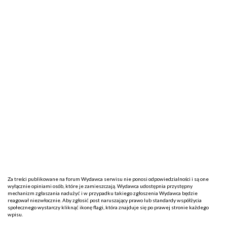
Za treści publikowane na forum Wydawca serwisu nie ponosi odpowiedzialności i są one
wyłącznie opiniami osób, które je zamieszczają. Wydawca udostępnia przystępny
mechanizm zgłaszania nadużyć i w przypadku takiego zgłoszenia Wydawca będzie
reagował niezwłocznie. Aby zgłosić post naruszający prawo lub standardy współżycia
społecznego wystarczy kliknąć ikonę flagi, która znajduje się po prawej stronie każdego
wpisu.