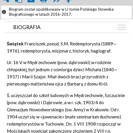
Biogram został opublikowany w LI tomie Polskiego Słownika
Biograficznego w latach 2016-2017.
BIOGRAFIA
BIOGRAFIA
Świ
ą
tek
Franciszek, pseud. S.M. Redemptorysta (1889—
GRAF POWIĄZAŃ
1976), redemptorysta, misjonarz, historyk, hagiograf.
DYSKUSJA
Ur. 16 V w Mędrzechowie (pow. dąbrowski) w rodzinie
Mapa
chłopskiej, był jednym z ośmiorga dzieci Michała (1840—
1937) i Marii Szajor. Miał dwóch braci przyrodnich z
pierwszego małżeństwa ojca z Barbarą z domu Król.
Ś. uczęszczał do szkół ludowych w Mędrzechowie, Szczucinie
(pow. dąbrowski) i Dąbrowie, a w r. szk. 1903/4 do
Gimnazjum Nowodworskiego (św. Anny) w Krakowie. Od r.
1904 uczył się w «juwenacie» (małe seminarium duchowne)
redemptorystów w Tuchowie. Dn. 1 VIII 1908 rozpoczął w
Mościskach nowicjat zakończony złożeniem 2 VIII r.n.