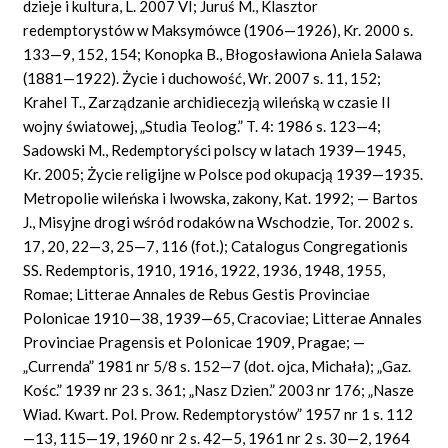
dzieje i kultura, L. 2007 VI; Juruś M., Klasztor
redemptorystów w Maksymówce (1906—1926), Kr. 2000 s.
133—9, 152, 154; Konopka B., Błogosławiona Aniela Salawa
(1881—1922). Życie i duchowość, Wr. 2007 s. 11, 152;
Krahel T., Zarządzanie archidiecezją wileńską w czasie II
wojny światowej, „Studia Teolog.” T. 4: 1986 s. 123—4;
Sadowski M., Redemptoryści polscy w latach 1939—1945,
Kr. 2005; Życie religijne w Polsce pod okupacją 1939—1935.
Metropolie wileńska i lwowska, zakony, Kat. 1992; — Bartos
J., Misyjne drogi wśród rodaków na Wschodzie, Tor. 2002 s.
17, 20, 22—3, 25—7, 116 (fot.); Catalogus Congregationis
SS. Redemptoris, 1910, 1916, 1922, 1936, 1948, 1955,
Romae; Litterae Annales de Rebus Gestis Provinciae
Polonicae 1910—38, 1939—65, Cracoviae; Litterae Annales
Provinciae Pragensis et Polonicae 1909, Pragae; —
„Currenda” 1981 nr 5/8 s. 152—7 (dot. ojca, Michała); „Gaz.
Kośc.” 1939 nr 23 s. 361; „Nasz Dzien.” 2003 nr 176; „Nasze
Wiad. Kwart. Pol. Prow. Redemptorystów” 1957 nr 1 s. 112
—13, 115—19, 1960 nr 2 s. 42—5, 1961 nr 2 s. 30—2, 1964