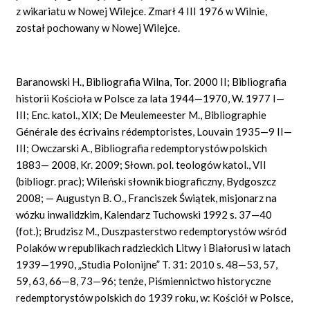
z wikariatu w Nowej Wilejce. Zmarł 4 III 1976 w Wilnie,
został pochowany w Nowej Wilejce.
Baranowski H., Bibliografia Wilna, Tor. 2000 II; Bibliografia
historii Kościoła w Polsce za lata 1944—1970, W. 1977 I—
III; Enc. katol., XIX; De Meulemeester M., Bibliographie
Générale des écrivains rédemptoristes, Louvain 1935—9 II—
III; Owczarski A., Bibliografia redemptorystów polskich
1883— 2008, Kr. 2009; Słown. pol. teologów katol., VII
(bibliogr. prac); Wileński słownik biograficzny, Bydgoszcz
2008; — Augustyn B. O., Franciszek Świątek, misjonarz na
wózku inwalidzkim, Kalendarz Tuchowski 1992 s. 37—40
(fot.); Brudzisz M., Duszpasterstwo redemptorystów wśród
Polaków w republikach radzieckich Litwy i Białorusi w latach
1939—1990, „Studia Polonijne” T. 31: 2010 s. 48—53, 57,
59, 63, 66—8, 73—96; tenże, Piśmiennictwo historyczne
redemptorystów polskich do 1939 roku, w: Kościół w Polsce,