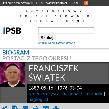
A
Przejdź do: biogramy.pl
FINA
zwiększ kontrast
A
A
wyszukiwanie zaawansowane
BIOGRAM
POSTACI Z TEGO OKRESU
FRANCISZEK
ŚWIĄTEK
1889-05-16
-
1976-03-04
redemptorysta
|
misjonarz
|
historyk
|
hagiograf