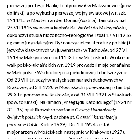
pierwszej profesji. Naukę kontynuował w Maksymówce (pow.
doliński), a po wybuchu pierwszej wojny światowej w r. szk.
1914/15 w Mautern an der Donau (Austria); tam otrzymał
25 VII 1915 święcenia kapłańskie. Wrócił do Maksymówki,
dokończył studia filozoficzno-teologiczne i zdał 17 VII 1916
egzamin jurysdykcyjny. Był nauczycielem literatury polskiej i
języków klasycznych w «juwenatach» w Tuchowie, od 27 VI
1918 w Maksymówce i od 11 IX t.r. w Mościskach. W okresie
walk polsko-ukraińskich w r. 1919 prowadził misje parafialne
w Małopolsce Wschodniej i na południowej Lubelszczyźnie.
Od 23 VIII t.r. uczył w małych seminariach duchownych w
Krakowie, od 3 II 1920 w Mościskach i po ewakuacji stamtąd
29 X t.r. ponownie w Krakowie, a od 31 VIII 1921 w Stawkach
(pow. toruński). Na łamach „Przeglądu Katolickiego” (1924 nr
32—35) opublikował rozważania
O cze
ść
i kanonizacj
ę
ś
wi
ę
tych polskich
(wyd. osobne pt.
O cze
ść
i kanonizacj
ę
patron
ó
w Polski
, Kielce 1929). Dn. 1 II 1924 został
misjonarzem w Mościskach, następnie w Krakowie (1927),