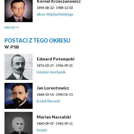
Kornel Krzeczunowicz
1894-08-22 - 1988-12-03
oficer Wojska Polskiego
więcej
POSTACI Z TEGO OKRESU
W
i
PSB
Edward Potempski
1876-03-27 - 1936-09-21
inżynier mechanik
Jan Lorentowicz
1868-03-14 - 1940-01-15
krytyk literacki
Marian Nassalski
1860-09-07 - 1942-09-11
ksiądz