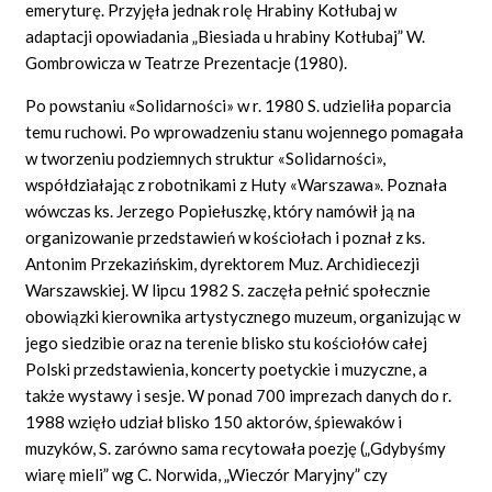
emeryturę. Przyjęła jednak rolę Hrabiny Kotłubaj w
adaptacji opowiadania „Biesiada u hrabiny Kotłubaj” W.
Gombrowicza w Teatrze Prezentacje (1980).
Po powstaniu «Solidarności» w r. 1980 S. udzieliła poparcia
temu ruchowi. Po wprowadzeniu stanu wojennego pomagała
w tworzeniu podziemnych struktur «Solidarności»,
współdziałając z robotnikami z Huty «Warszawa». Poznała
wówczas ks. Jerzego Popiełuszkę, który namówił ją na
organizowanie przedstawień w kościołach i poznał z ks.
Antonim Przekazińskim, dyrektorem Muz. Archidiecezji
Warszawskiej. W lipcu 1982 S. zaczęła pełnić społecznie
obowiązki kierownika artystycznego muzeum, organizując w
jego siedzibie oraz na terenie blisko stu kościołów całej
Polski przedstawienia, koncerty poetyckie i muzyczne, a
także wystawy i sesje. W ponad 700 imprezach danych do r.
1988 wzięło udział blisko 150 aktorów, śpiewaków i
muzyków, S. zarówno sama recytowała poezję („Gdybyśmy
wiarę mieli” wg C. Norwida, „Wieczór Maryjny” czy