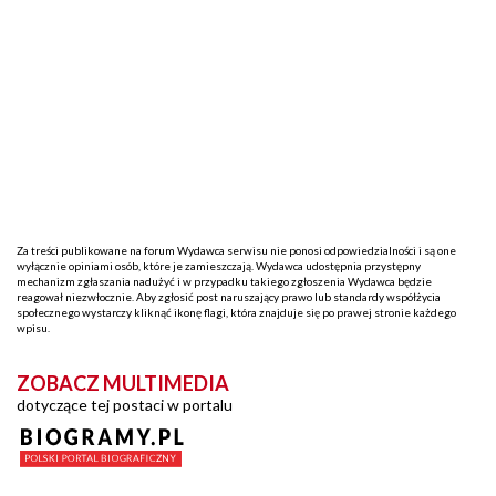
Za treści publikowane na forum Wydawca serwisu nie ponosi odpowiedzialności i są one
wyłącznie opiniami osób, które je zamieszczają. Wydawca udostępnia przystępny
mechanizm zgłaszania nadużyć i w przypadku takiego zgłoszenia Wydawca będzie
reagował niezwłocznie. Aby zgłosić post naruszający prawo lub standardy współżycia
społecznego wystarczy kliknąć ikonę flagi, która znajduje się po prawej stronie każdego
wpisu.
ZOBACZ MULTIMEDIA
dotyczące tej postaci w portalu