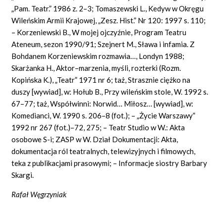
„Pam. Teatr.” 1986 z. 2–3; Tomaszewski L., Kedyw w Okręgu
Wileńskim Armii Krajowej, „Zesz. Hist.” Nr 120: 1997 s. 110;
– Korzeniewski B., W mojej ojczyźnie, Program Teatru
Ateneum, sezon 1990/91; Szejnert M., Sława i infamia. Z
Bohdanem Korzeniewskim rozmawia…, Londyn 1988;
Skarżanka H., Aktor–marzenia, myśli, rozterki (Rozm.
Kopińska K.), „Teatr” 1971 nr 6; taż, Strasznie ciężko na
duszy [wywiad], w: Hołub B., Przy wileńskim stole, W. 1992 s.
67–77; taż, Współwinni: Norwid… Miłosz… [wywiad], w:
Komedianci, W. 1990 s. 206–8 (fot.); – „Życie Warszawy”
1992 nr 267 (fot.)–72, 275; – Teatr Studio w W.: Akta
osobowe S-i; ZASP w W. Dział Dokumentacji: Akta,
dokumentacja ról teatralnych, telewizyjnych i filmowych,
teka z publikacjami prasowymi; – Informacje siostry Barbary
Skargi.
Rafał Węgrzyniak