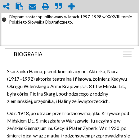
Biogram został opublikowany w latach 1997-1998 w XXXVIII tomie
Polskiego Słownika Biograficznego.
BIOGRAFIA
BIOGRAFIA
Skarżanka Hanna, pseud. konspiracyjne: Aktorka, Niura
ZDJĘCIA
(1917–1992) aktorka teatralna i filmowa, żołnierz Kedywu
(11)
Okręgu Wileńskiego Armii Krajowej. Ur. 8 III w Mińsku Lit.,
WIDEO
(1)
była córką Piotra Skargi, pochodzącego z rodziny
ARTYKUŁY
ziemiańskiej, urzędnika, i Haliny ze Świętorzeckich.
(1)
GRAF POWIĄZAŃ
Od r. 1918, po utracie przez rodziców majątku Krzywice pod
Mińskiem Lit., S. mieszkała w Warszawie; tu uczyła się w
DYSKUSJA
żeńskim Gimnazjum im. Cecylii Plater Zyberk. W r. 1930, po
Mapa
śmierci ojca, wraz z matką i rodzeństwem przeprowadziła się