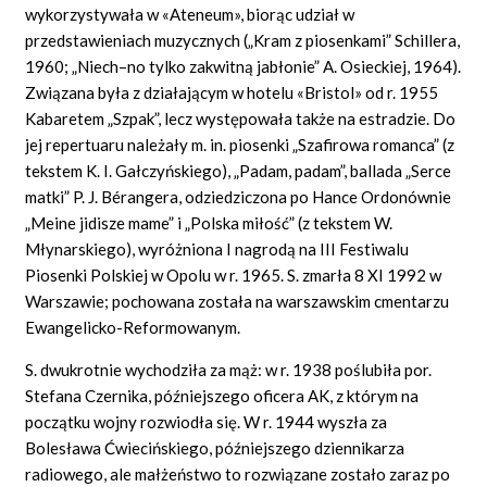
wykorzystywała w «Ateneum», biorąc udział w
przedstawieniach muzycznych („Kram z piosenkami” Schillera,
1960; „Niech–no tylko zakwitną jabłonie” A. Osieckiej, 1964).
Związana była z działającym w hotelu «Bristol» od r. 1955
Kabaretem „Szpak”, lecz występowała także na estradzie. Do
jej repertuaru należały m. in. piosenki „Szafirowa romanca” (z
tekstem K. I. Gałczyńskiego), „Padam, padam”, ballada „Serce
matki” P. J. Bérangera, odziedziczona po Hance Ordonównie
„Meine jidisze mame” i „Polska miłość” (z tekstem W.
Młynarskiego), wyróżniona I nagrodą na III Festiwalu
Piosenki Polskiej w Opolu w r. 1965. S. zmarła 8 XI 1992 w
Warszawie; pochowana została na warszawskim cmentarzu
Ewangelicko-Reformowanym.
S. dwukrotnie wychodziła za mąż: w r. 1938 poślubiła por.
Stefana Czernika, późniejszego oficera AK, z którym na
początku wojny rozwiodła się. W r. 1944 wyszła za
Bolesława Ćwiecińskiego, późniejszego dziennikarza
radiowego, ale małżeństwo to rozwiązane zostało zaraz po