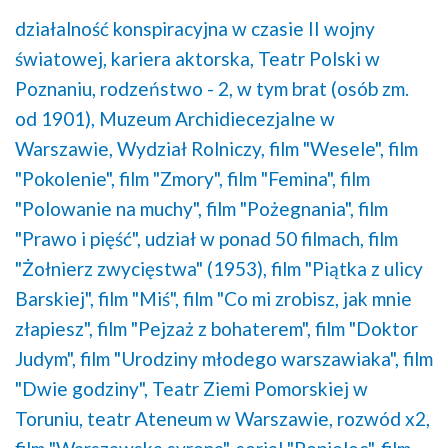
działalność konspiracyjna w czasie II wojny
światowej,
kariera aktorska,
Teatr Polski w
Poznaniu,
rodzeństwo - 2, w tym brat (osób zm.
od 1901),
Muzeum Archidiecezjalne w
Warszawie,
Wydział Rolniczy,
film "Wesele",
film
"Pokolenie",
film "Zmory",
film "Femina",
film
"Polowanie na muchy",
film "Pożegnania",
film
"Prawo i pięść",
udział w ponad 50 filmach,
film
"Żołnierz zwycięstwa" (1953),
film "Piątka z ulicy
Barskiej",
film "Miś",
film "Co mi zrobisz, jak mnie
złapiesz",
film "Pejzaż z bohaterem",
film "Doktor
Judym",
film "Urodziny młodego warszawiaka",
film
"Dwie godziny",
Teatr Ziemi Pomorskiej w
Toruniu,
teatr Ateneum w Warszawie,
rozwód x2,