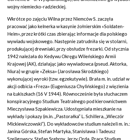
wojny niemiecko-radzieckiej.
Wkrótce po zajęciu Wilna przez Niemców S. zaczęła
pracować jako kelnerka w kasynie żołnierskim «Soldaten-
Heim», przez krótki czas zbierając informacje dla polskiego
wywiadu wojskowego. Następnie zatrudniła się w stolarni,
produkującej drewniaki, przy obsłudze frezarki. Od stycznia
1942 należała do Kedywu Okręgu Wileńskiego Armii
Krajowej (AK), działając jako wywiadowca (pseud. Aktorka,
Niura) w grupie «Zeksa» (Jarosława Skrodzkiego)
wykonującej wyroki (tzw. egzekutywie). Brała m. in. udział w
akcji odbicia «Freza» (Eugeniusza Chylińskiego) z więzienia
na Łukiszkach (16 V 1944). Równocześnie była słuchaczem
konspiracyjnego Studium Teatralnego pod kierownictwem
Mieczysława Szpakiewicza. Udostępniała mieszkanie na
wykłady i pokazy (m.in. „Pastorałka” L. Schillera, „Wieczór
Mickiewiczowski”). Do wykładowców studium należeli m. in.:
Janina Górska, Stefan Martyka, Stanisława i Tadeusz
Szeligowscy, Stefan Srebrny, Jerzy Orda. Pracę Studium