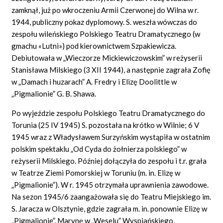
zamknął, już po wkroczeniu Armii Czerwonej do Wilna w r.
1944, publiczny pokaz dyplomowy. S. weszła wówczas do
zespołu wileńskiego Polskiego Teatru Dramatycznego (w
gmachu «Lutni») pod kierownictwem Szpakiewicza.
Debiutowała w „Wieczorze Mickiewiczowskim” w reżyserii
Stanisława Milskiego (3 XII 1944), a następnie zagrała Zofię
w „Damach i huzarach” A. Fredry i Elizę Doolittle w
„Pigmalionie” G. B. Shawa.
Po wyjeździe zespołu Polskiego Teatru Dramatycznego do
Torunia (25 IV 1945) S. pozostała na krótko w Wilnie; 6 V
1945 wraz z Władysławem Surzyńskim wystąpiła w ostatnim
polskim spektaklu „Od Cyda do żołnierza polskiego” w
reżyserii Milskiego. Później dołączyła do zespołu i t.r. grała
w Teatrze Ziemi Pomorskiej w Toruniu (m. in. Elizę w
„Pigmalionie”). W r. 1945 otrzymała uprawnienia zawodowe.
Na sezon 1945/6 zaangażowała się do Teatru Miejskiego im.
S. Jaracza w Olsztynie, gdzie zagrała m. in. ponownie Elizę w
„Pigmalionie”, Marynę w „Weselu” Wyspiańskiego,