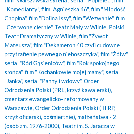
film "Warszawska syrena",
serial "Popielec",
film
"Komedianty",
film "Agnieszka 46",
film "Młodość
Chopina",
film "Dolina Issy",
film "Wezwanie",
film
"Czerwone ciernie",
Teatr Mały w Wilnie,
Polski
Teatr Dramatyczny w Wilnie,
film "Żywot
Mateusza",
film "Dekameron 40 czyli cudowne
przytrafienie pewnego nieboszczyka",
film "Żółw",
serial "Ród Gąsieniców",
film "Rok spokojnego
słońca",
film "Kochankowie mojej mamy",
serial
"Janka",
serial "Panny i wdowy",
Order
Odrodzenia Polski (PRL, krzyż kawalerski),
cmentarz ewangelicko- reformowany w
Warszawie,
Order Odrodzenia Polski (III RP,
krzyż oficerski, pośmiertnie),
małżeństwa - 2
(osób zm. 1976-2000),
Teatr im. S. Jaracza w