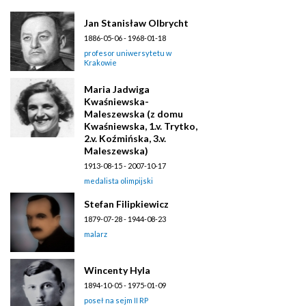
Jan Stanisław Olbrycht
1886-05-06 - 1968-01-18
profesor uniwersytetu w
Krakowie
Maria Jadwiga
Kwaśniewska-
Maleszewska (z domu
Kwaśniewska, 1.v. Trytko,
2.v. Koźmińska, 3.v.
Maleszewska)
1913-08-15 - 2007-10-17
medalista olimpijski
Stefan Filipkiewicz
1879-07-28 - 1944-08-23
malarz
Wincenty Hyla
1894-10-05 - 1975-01-09
poseł na sejm II RP