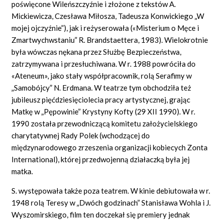
poświęcone Wileńszczyźnie i złożone z tekstów A.
Mickiewicza, Czesława Miłosza, Tadeusza Konwickiego „W
mojej ojczyźnie”), jak i reżyserowała («Misterium o Męce i
Zmartwychwstaniu” R. Brandstaettera, 1983). Wielokrotnie
była wówczas nękana przez Służbę Bezpieczeństwa,
zatrzymywana i przesłuchiwana. W r. 1988 powróciła do
«Ateneum», jako stały współpracownik, rolą Serafimy w
„Samobójcy” N. Erdmana. W teatrze tym obchodziła też
jubileusz pięćdziesięciolecia pracy artystycznej, grając
Matkę w „Pępowinie” Krystyny Kofty (29 XII 1990). W r.
1990 została przewodniczącą komitetu założycielskiego
charytatywnej Rady Polek (wchodzącej do
międzynarodowego zrzeszenia organizacji kobiecych Zonta
International), której przedwojenną działaczką była jej
matka.
S. występowała także poza teatrem. W kinie debiutowała w r.
1948 rolą Teresy w „Dwóch godzinach” Stanisława Wohla i J.
Wyszomirskiego, film ten doczekał się premiery jednak