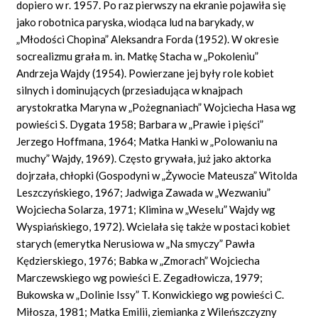
dopiero w r. 1957. Po raz pierwszy na ekranie pojawiła się
jako robotnica paryska, wiodąca lud na barykady, w
„Młodości Chopina” Aleksandra Forda (1952). W okresie
socrealizmu grała m. in. Matkę Stacha w „Pokoleniu”
Andrzeja Wajdy (1954). Powierzane jej były role kobiet
silnych i dominujących (przesiadująca w knajpach
arystokratka Maryna w „Pożegnaniach” Wojciecha Hasa wg
powieści S. Dygata 1958; Barbara w „Prawie i pięści”
Jerzego Hoffmana, 1964; Matka Hanki w „Polowaniu na
muchy” Wajdy, 1969). Często grywała, już jako aktorka
dojrzała, chłopki (Gospodyni w „Żywocie Mateusza” Witolda
Leszczyńskiego, 1967; Jadwiga Zawada w „Wezwaniu”
Wojciecha Solarza, 1971; Klimina w „Weselu” Wajdy wg
Wyspiańskiego, 1972). Wcielała się także w postaci kobiet
starych (emerytka Nerusiowa w „Na smyczy” Pawła
Kędzierskiego, 1976; Babka w „Zmorach” Wojciecha
Marczewskiego wg powieści E. Zegadłowicza, 1979;
Bukowska w „Dolinie Issy” T. Konwickiego wg powieści C.
Miłosza, 1981; Matka Emilii, ziemianka z Wileńszczyzny