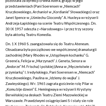
pozostała za dyrekcji Erwina
Axera,
grając w jego
przedstawieniach (Pani Soerensen w „Niemcach”
Kruczkowskiego, Archanioł w „Kordianie” Słowackiego) oraz
Janet Spence w „Uśmiechu Giocondy”
A. Huxleya
w reżyserii
Andrzeja Łapickiego na scenie Teatru Współczesnego. Dn.
30 IX 1957 odeszła z
«Narodowego»
i przez trzy sezony
była aktorką Teatru Komedia.
Dn. 1 X 1960 S. zaangażowała się do Teatru Ateneum.
Obsadzana była początkowo we współczesnej dramaturgii
zachodniej (Mary Rhodes w „Ustępliwym kochanku” G.
Greene’a, Felicja w „Murzynach” J. Geneta, Senora w
„Andorze” M. Frischa) i polskiej (Anna w „Męczeństwie z
przymiarką” I. Iredyńskiego, Pani Soerensen w „Niemcach”
Kruczkowskiego, Paulina w „Idziemy do wujka” J.
Zawieyskiego). W r. 1965 zagrała gościnnie rolę Pilar w
„Komu bije dzwon” E. Hemingwaya w reżyserii Krystyny
Berwińskiej na deskach Teatru Ziemi Mazowieckiej w
Warszawie. Prawdziwymi osiągnięciami S-i stały sie role