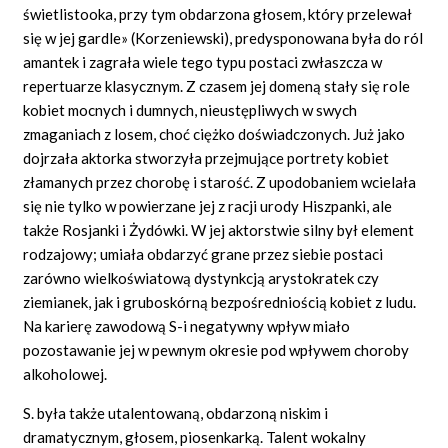
świetlistooka, przy tym obdarzona głosem, który przelewał
się w jej gardle» (Korzeniewski), predysponowana była do ról
amantek i zagrała wiele tego typu postaci zwłaszcza w
repertuarze klasycznym. Z czasem jej domeną stały się role
kobiet mocnych i dumnych, nieustępliwych w swych
zmaganiach z losem, choć ciężko doświadczonych. Już jako
dojrzała aktorka stworzyła przejmujące portrety kobiet
złamanych przez chorobę i starość. Z upodobaniem wcielała
się nie tylko w powierzane jej z racji urody Hiszpanki, ale
także Rosjanki i Żydówki. W jej aktorstwie silny był element
rodzajowy; umiała obdarzyć grane przez siebie postaci
zarówno wielkoświatową dystynkcją arystokratek czy
ziemianek, jak i gruboskórną bezpośredniością kobiet z ludu.
Na karierę zawodową S-i negatywny wpływ miało
pozostawanie jej w pewnym okresie pod wpływem choroby
alkoholowej.
S. była także utalentowaną, obdarzoną niskim i
dramatycznym, głosem, piosenkarką. Talent wokalny