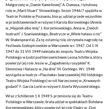
Małgorzatę w „Damie Kameliowej” A. Dumasa, i tytułową
rolę w „Marii Stuart” Słowackiego. Sezon 1946/7 spędziła w
Teatrze Polskim w Poznaniu, biorąc udział przede wszystkim
w przedstawieniach w reżyserii Karola Borowskiego (Aniela
w „Majątek albo imię” J. Korzeniowskiego, Anna w „Dwóch
teatrach” J. Szaniawskiego, Beatrycze w „Wiele hałasu o nic”
W.
Shakespeare’a).
Za tę ostatnią rolę otrzymała nagrodę na
Festiwalu Szekspirowskim w Warszawie w r. 1947. Od 1 IX
1947 do 31 VIII 1949 należała do zespołu Teatru Wojska
Polskiego w Łodzi pod kierownictwem Leona Schillera, który
powierzył jej role Jessie w „Zagadnieniu rosyjskim” K.
Simonowa i Nataszy w „Na dnie” M. Gorkiego. W r. 1948
wystąpiła w teatrze
«Placówka»
(warszawskiej filii łódzkiego
Teatru Wojska Polskiego) w roli Narzeczonej w „Krwawych
godach”
F. Garcia
Lorki w reżyserii Józefa Wyszomirskiego.
Wraz z Schillerem 1 X 1949 S. przeniosła się do Teatru
Polskiego w Warszawie; brała udział w spektaklach Bohdana
Korzeniewskiego, który powierzył jej rolę Elwiry w „Don