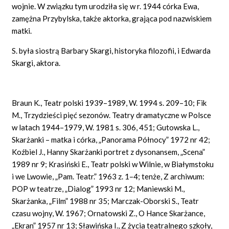
wojnie. W związku tym urodziła się w r. 1944 córka Ewa,
zamężna Przybylska, także aktorka, grająca pod nazwiskiem
matki.
S. była siostrą Barbary Skargi, historyka filozofii, i Edwarda
Skargi, aktora.
Braun K., Teatr polski 1939–1989, W. 1994 s. 209–10; Fik
M., Trzydzieści pięć sezonów. Teatry dramatyczne w Polsce
w latach 1944–1979, W. 1981 s. 306, 451; Gutowska L.,
Skarżanki – matka i córka, „Panorama Północy” 1972 nr 42;
Koźbiel J., Hanny Skarżanki portret z dysonansem, „Scena”
1989 nr 9; Krasiński E., Teatr polski w Wilnie, w Białymstoku
i we Lwowie, „Pam. Teatr.” 1963 z. 1–4; tenże, Z archiwum:
POP w teatrze, „Dialog” 1993 nr 12; Maniewski M.,
Skarżanka, „Film” 1988 nr 35; Marczak-Oborski S., Teatr
czasu wojny, W. 1967; Ornatowski Z., O Hance Skarżance,
„Ekran” 1957 nr 13; Sławińska I., Z życia teatralnego szkoły,