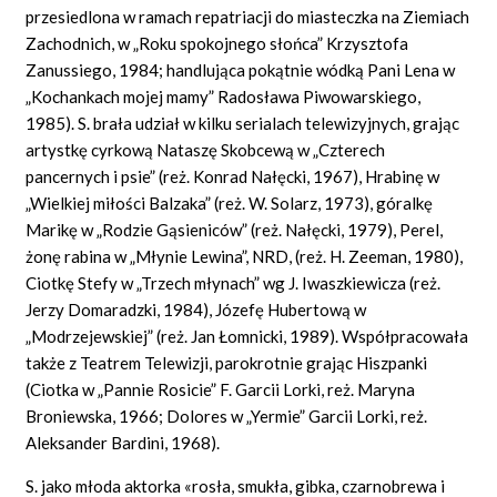
przesiedlona w ramach repatriacji do miasteczka na Ziemiach
Zachodnich, w „Roku spokojnego słońca” Krzysztofa
Zanussiego, 1984; handlująca pokątnie wódką Pani Lena w
„Kochankach mojej mamy” Radosława Piwowarskiego,
1985). S. brała udział w kilku serialach telewizyjnych, grając
artystkę cyrkową Nataszę Skobcewą w „Czterech
pancernych i psie” (reż. Konrad Nałęcki, 1967), Hrabinę w
„Wielkiej miłości Balzaka” (reż. W. Solarz, 1973), góralkę
Marikę w „Rodzie Gąsieniców” (reż. Nałęcki, 1979), Perel,
żonę rabina w „Młynie Lewina”, NRD, (reż. H. Zeeman, 1980),
Ciotkę Stefy w „Trzech młynach” wg J. Iwaszkiewicza (reż.
Jerzy Domaradzki, 1984), Józefę Hubertową w
„Modrzejewskiej” (reż. Jan Łomnicki, 1989). Współpracowała
także z Teatrem Telewizji, parokrotnie grając Hiszpanki
(Ciotka w „Pannie Rosicie” F. Garcii Lorki, reż. Maryna
Broniewska, 1966; Dolores w „Yermie” Garcii Lorki, reż.
Aleksander Bardini, 1968).
S. jako młoda aktorka «rosła, smukła, gibka, czarnobrewa i