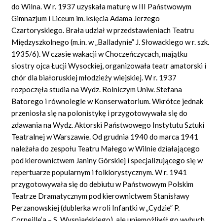
do Wilna. W r. 1937 uzyskała maturę w III Państwowym
Gimnazjum i Liceum im. księcia Adama Jerzego
Czartoryskiego. Brała udział w przedstawieniach Teatru
Międzyszkolnego (m.in. w „Balladynie” J. Słowackiego w r. szk.
1935/6). W czasie wakacji w Choczeńczycach, majątku
siostry ojca Łucji Wysockiej, organizowała teatr amatorski i
chór dla białoruskiej młodzieży wiejskiej. W r. 1937
rozpoczęła studia na Wydz. Rolniczym Uniw. Stefana
Batorego i równolegle w Konserwatorium. Wkrótce jednak
przeniosła się na polonistykę i przygotowywała się do
zdawania na Wydz. Aktorski Państwowego Instytutu Sztuki
Teatralnej w Warszawie. Od grudnia 1940 do marca 1941
należała do zespołu Teatru Małego w Wilnie działającego
pod kierownictwem Janiny Górskiej i specjalizującego się w
repertuarze popularnym i folklorystycznym. W r. 1941
przygotowywała się do debiutu w Państwowym Polskim
Teatrze Dramatycznym pod kierownictwem Stanisławy
Perzanowskiej (dublerka w roli Infantki w „Cydzie” P.
Corneille’a – S. Wyspiańskiego), ale uniemożliwił go wybuch