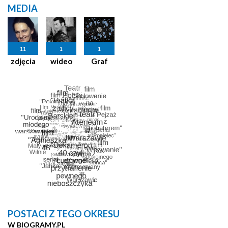
MEDIA
11
1
1
zdjęcia
wideo
Graf
POSTACI Z TEGO OKRESU
W BIOGRAMY.PL