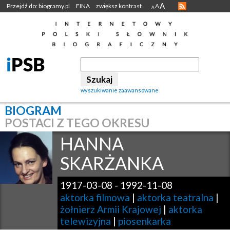
A
Przejdź do: biogramy.pl
FINA
zwiększ kontrast
A
A
wyszukiwanie zaawansowane
BIOGRAM
POSTACI Z TEGO OKRESU
HANNA
SKARŻANKA
1917-03-08
-
1992-11-08
aktorka filmowa
|
aktorka teatralna
|
żołnierz Armii Krajowej
|
aktorka
telewizyjna
|
piosenkarka