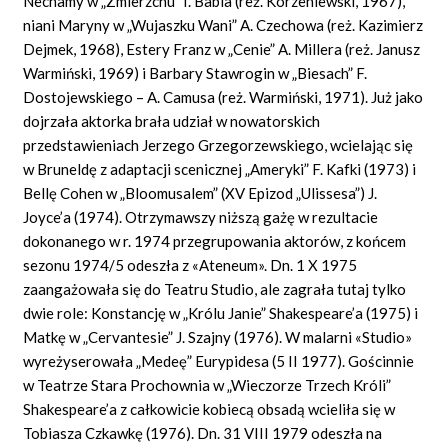
Nechamy w „Zmierzchu” I. Babla (reż. Korzeniewski, 1967),
niani Maryny w „Wujaszku Wani” A. Czechowa (reż. Kazimierz
Dejmek, 1968), Estery Franz w „Cenie” A. Millera (reż. Janusz
Warmiński, 1969) i Barbary Stawrogin w „Biesach” F.
Dostojewskiego – A. Camusa (reż. Warmiński, 1971). Już jako
dojrzała aktorka brała udział w nowatorskich
przedstawieniach Jerzego Grzegorzewskiego, wcielając się
w Bruneldę z adaptacji scenicznej „Ameryki” F. Kafki (1973) i
Bellę Cohen w „Bloomusalem” (XV Epizod „Ulissesa”) J.
Joyce’a (1974). Otrzymawszy niższą gażę w rezultacie
dokonanego w r. 1974 przegrupowania aktorów, z końcem
sezonu 1974/5 odeszła z «Ateneum». Dn. 1 X 1975
zaangażowała się do Teatru Studio, ale zagrała tutaj tylko
dwie role: Konstancję w „Królu Janie” Shakespeare’a (1975) i
Matkę w „Cervantesie” J. Szajny (1976). W malarni «Studio»
wyreżyserowała „Medeę” Eurypidesa (5 II 1977). Gościnnie
w Teatrze Stara Prochownia w „Wieczorze Trzech Króli”
Shakespeare’a z całkowicie kobiecą obsadą wcieliła się w
Tobiasza Czkawkę (1976). Dn. 31 VIII 1979 odeszła na