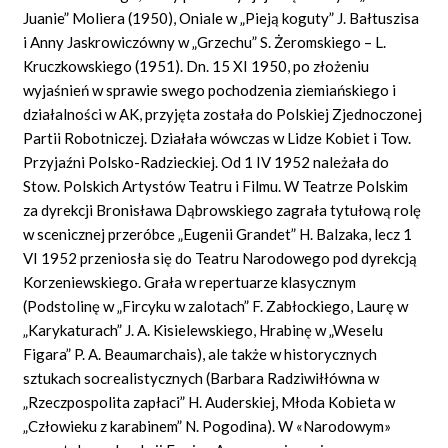
Juanie” Moliera (1950), Oniale w „Pieją koguty” J. Bałtuszisa
i Anny Jaskrowiczówny w „Grzechu” S. Żeromskiego – L.
Kruczkowskiego (1951). Dn. 15 XI 1950, po złożeniu
wyjaśnień w sprawie swego pochodzenia ziemiańskiego i
działalności w AK, przyjęta została do Polskiej Zjednoczonej
Partii Robotniczej. Działała wówczas w Lidze Kobiet i Tow.
Przyjaźni Polsko-Radzieckiej. Od 1 IV 1952 należała do
Stow. Polskich Artystów Teatru i Filmu. W Teatrze Polskim
za dyrekcji Bronisława Dąbrowskiego zagrała tytułową rolę
w scenicznej przeróbce „Eugenii
Grandet” H.
Balzaka, lecz 1
VI 1952 przeniosła się do Teatru Narodowego pod dyrekcją
Korzeniewskiego. Grała w repertuarze klasycznym
(Podstolinę w „Fircyku w zalotach” F. Zabłockiego, Laurę w
„Karykaturach” J. A. Kisielewskiego, Hrabinę w „Weselu
Figara”
P. A. Beaumarchais),
ale także w historycznych
sztukach socrealistycznych (Barbara Radziwiłłówna w
„Rzeczpospolita zapłaci” H. Auderskiej, Młoda Kobieta w
„Człowieku z karabinem” N. Pogodina). W
«Narodowym»