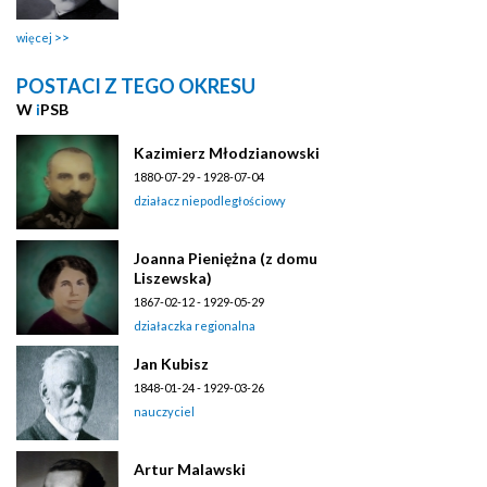
więcej
POSTACI Z TEGO OKRESU
W
i
PSB
Kazimierz Młodzianowski
1880-07-29 - 1928-07-04
działacz niepodległościowy
Joanna Pieniężna (z domu
Liszewska)
1867-02-12 - 1929-05-29
działaczka regionalna
Jan Kubisz
1848-01-24 - 1929-03-26
nauczyciel
Artur Malawski