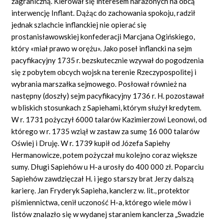
zagraniczną. Kierował się interesem narażonych na obcą
interwencję Inflant. Dążąc do zachowania spokoju, radził
jednak szlachcie inflanckiej nie opierać się
prostanisławowskiej konfederacji
Marcjana
Ogińskiego,
który «miał prawo w orężu». Jako poseł inflancki na sejm
pacyfikacyjny
1735
r. bezskutecznie wzywał do pogodzenia
się z pobytem obcych wojsk na terenie Rzeczypospolitej i
wybrania marszałka sejmowego. Posłował również na
następny (doszły) sejm pacyfikacyjny
1736
r. H. pozostawał
w bliskich stosunkach z Sapiehami, którym służył kredytem.
W r.
1731
pożyczył
6000
talarów Kazimierzowi Leonowi, od
którego w r.
1735
wziął w zastaw za sumę
16 000
talarów
Oświej i Druję. W r.
1739
kupił od Józefa Sapiehy
Hermanowicze, potem pożyczał mu kolejno coraz większe
sumy. Długi Sapiehów u H-a urosły do
400 000
zł. Poparciu
Sapiehów zawdzięczał H. i jego starszy brat Jerzy dalszą
karierę. Jan Fryderyk Sapieha, kanclerz w. lit., protektor
piśmiennictwa, cenił uczoność H-a, którego wiele mów i
listów znalazło się w wydanej staraniem kanclerza „Swa
dzie