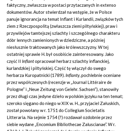
faktyczny, zwłaszcza w postaci przytaczanych in
extenso
dokumentów. Autor stwierdzał na wstępie, że w Polsce
panuje ignorancja na temat Inflant i Kurlandii, związków tych
ziem z Rzeczpospolitą (zwłaszcza ziemi piltyńskiej), praw i
przywilejów tamtejszej szlachty i szczególnego charakteru
dóbr lennych zamienionych w dziedziczne, a później
niesłusznie traktowanych jako królewszczyzny. W tej
ostatniej sprawie H. był osobiście zainteresowany. Jako
część II
Inflant
opracował herbarz szlachty inflanckiej,
kurlandzkiej i piltyńskiej. Część tę włączył do swego
herbarza Kuropatnicki (1789).
Inflanty
,
pochlebnie oceniane
przez współczesnych (recenzje w „Journal
Littéraire de
Pologne”
i
„Neue Zeitung von Gelehr. Sachsen”),
stanowiły
przez długi czas jedyne dzieło w polskim języku na ten temat;
szeroko sięgano do niego w XIX w.
H.,
przyjaciel Załuskich,
został powołany w r.
1751
do Collegium Societatis
Litteraria. Na sejmie
1754 (?)
rozdawał ozdobnie przez
siebie wydane „Encomium Bibliothecae Zaluscianae”. W r.