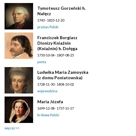
Tymoteusz Gorzeński h.
Nałęcz
1743 - 1825-12-20
prymas Polski
Franciszek Borgiasz
Dionizy Kniaźnin
(Kniażnin) h. Dołęga
1750-10-04 - 1807-08-25
poeta
Ludwika Maria Zamoyska
(z domu Poniatowska)
1728-11-30 - 1804-10-02
wojewodzina
Maria Józefa
1699-12-08 - 1757-11-17
królowa Polski
więcej