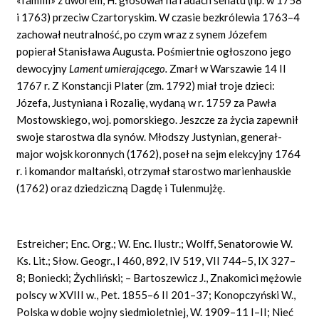
i
1763)
przeciw Czartoryskim. W czasie bezkrólewia
1763–4
zachował neutralność, po czym wraz z synem Józefem
popierał Stanisława Augusta. Pośmiertnie ogłoszono jego
dewocyjny
Lament umierającego.
Zmarł w Warszawie
14
II
1767
r. Z Konstancji Plater (zm.
1792)
miał troje dzieci:
Józefa, Justyniana i Rozalię, wydaną w r.
1759
za Pawła
Mostowskiego, woj. pomorskiego. Jeszcze za życia zapewnił
swoje starostwa dla synów. Młodszy Justynian, generał-
major wojsk koronnych
(1762),
poseł na sejm elekcyjny
1764
r. i komandor maltański, otrzymał starostwo marienhauskie
(1762)
oraz dziedziczną Dagdę i Tulenmujżę.
Estreicher; Enc. Org.; W. Enc.
Ilustr.; Wolff, Senatorowie W.
Ks.
Lit.; Słow. Geogr., I 460, 892, IV 519, VII 744–5, IX 327–
8; Boniecki; Żychliński; – Bartoszewicz J., Znakomici mężowie
polscy w XVIII w., Pet. 1855–6 II 201–37; Konopczyński W.,
Polska w dobie wojny siedmioletniej, W. 1909–11 I–II; Nieć