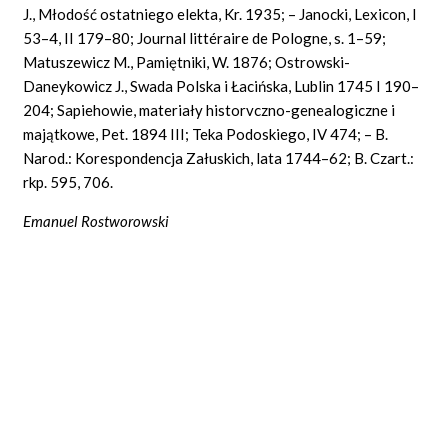
J., Młodość ostatniego elekta, Kr. 1935; – Janocki, Lexicon, I
53–4, II 179–80; Journal
littéraire de Pologne, s.
1–59;
Matuszewicz
M.,
Pamiętniki, W. 1876; Ostrowski-
Daneykowicz J., Swada Polska i Łacińska, Lublin 1745 I 190–
204; Sapiehowie, materiały historvczno-genealogiczne i
majątkowe, Pet. 1894 III; Teka Podoskiego, IV 474; – B.
Narod.: Korespondencja Załuskich, lata 1744–62; B. Czart.:
rkp. 595, 706.
Emanuel Rostworowski