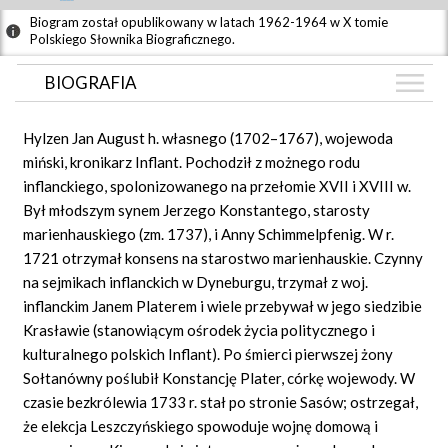
Biogram został opublikowany w latach 1962-1964 w X tomie
Polskiego Słownika Biograficznego.
BIOGRAFIA
BIOGRAFIA
Hylzen Jan August h. własnego
(1702–1767),
wojewoda
ZDJĘCIA
miński, kronikarz Inflant. Pochodził z możnego rodu
(1)
inflanckiego, spolonizowanego na przełomie XVII i XVIII w.
GRAF POWIĄZAŃ
Był młodszym synem Jerzego Konstantego, starosty
DYSKUSJA
marienhauskiego (zm.
1737),
i Anny Schimmelpfenig. W r.
Mapa
1721
otrzymał konsens na starostwo marienhauskie. Czynny
na sejmikach inflanckich w Dyneburgu, trzymał z woj.
inflanckim Janem Platerem i wiele przebywał w jego siedzibie
Krasławie (stanowiącym ośrodek życia politycznego i
kulturalnego polskich Inflant). Po śmierci pierwszej żony
Sołtanówny poślubił Konstancję Plater, córkę wojewody. W
czasie bezkrólewia
1733
r. stał po stronie Sasów; ostrzegał,
że elekcja Leszczyńskiego spowoduje wojnę domową i