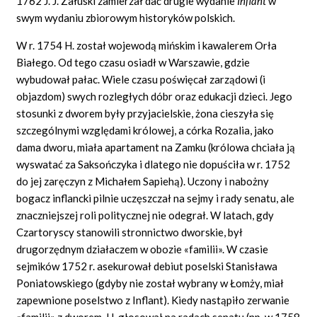
1762 J.
J. Załuski zamierzał dać drugie wydanie
Inflant
w
swym wydaniu zbiorowym historyków polskich.
W r.
1754 H.
został wojewodą mińskim i kawalerem Orła
Białego. Od tego czasu osiadł w Warszawie, gdzie
wybudował pałac. Wiele czasu poświęcał zarządowi (i
objazdom) swych rozległych dóbr oraz edukacji dzieci. Jego
stosunki z dworem były przyjacielskie, żona cieszyła się
szczególnymi względami królowej, a córka Rozalia, jako
dama dworu, miała apartament na Zamku (królowa chciała ją
wyswatać za Saksończyka i dlatego nie dopuściła w r.
1752
do jej zaręczyn z Michałem Sapiehą). Uczony i nabożny
bogacz inflancki pilnie uczęszczał na sejmy i rady senatu, ale
znaczniejszej roli politycznej nie odegrał. W latach, gdy
Czartoryscy stanowili stronnictwo dworskie, był
drugorzędnym działaczem w obozie
«familii».
W czasie
sejmików
1752
r. asekurował debiut poselski Stanisława
Poniatowskiego (gdyby nie został wybrany w Łomży, miał
zapewnione poselstwo z Inflant). Kiedy nastąpiło zerwanie
«familii»
z dworem,
H.
głosował na radach senatu (np. w
1758