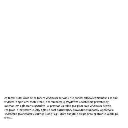
Za treści publikowane na forum Wydawca serwisu nie ponosi odpowiedzialności i są one
wyłącznie opiniami osób, które je zamieszczają. Wydawca udostępnia przystępny
mechanizm zgłaszania nadużyć i w przypadku takiego zgłoszenia Wydawca będzie
reagował niezwłocznie. Aby zgłosić post naruszający prawo lub standardy współżycia
społecznego wystarczy kliknąć ikonę flagi, która znajduje się po prawej stronie każdego
wpisu.