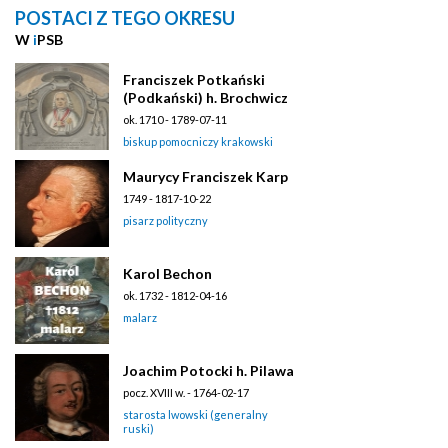
POSTACI Z TEGO OKRESU
W
i
PSB
Franciszek Potkański
(Podkański) h. Brochwicz
ok. 1710 - 1789-07-11
biskup pomocniczy krakowski
Maurycy Franciszek Karp
1749 - 1817-10-22
pisarz polityczny
Karol Bechon
ok. 1732 - 1812-04-16
malarz
Joachim Potocki h. Pilawa
pocz. XVIII w. - 1764-02-17
starosta lwowski (generalny
ruski)