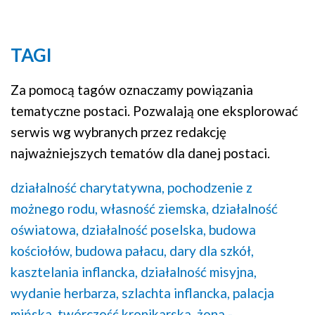
TAGI
Za pomocą tagów oznaczamy powiązania
tematyczne postaci. Pozwalają one eksplorować
serwis wg wybranych przez redakcję
najważniejszych tematów dla danej postaci.
działalność charytatywna,
pochodzenie z
możnego rodu,
własność ziemska,
działalność
oświatowa,
działalność poselska,
budowa
kościołów,
budowa pałacu,
dary dla szkół,
kasztelania inflancka,
działalność misyjna,
wydanie herbarza,
szlachta inflancka,
palacja
mińska,
twórczość kronikarska,
żona -