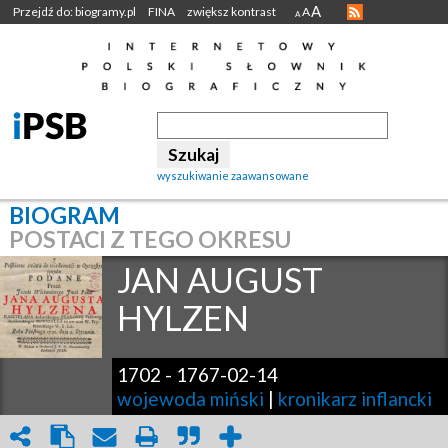
A
Przejdź do: biogramy.pl
FINA
zwiększ kontrast
A
A
wyszukiwanie zaawansowane
BIOGRAM
POSTACI Z TEGO OKRESU
JAN AUGUST
HYLZEN
1702
-
1767-02-14
wojewoda miński
|
kronikarz inflancki