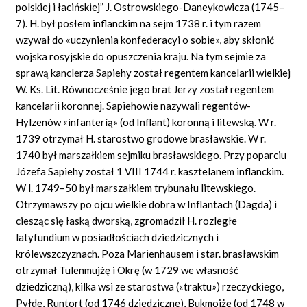
polskiej i łacińskiej” J. Ostrowskiego-Daneykowicza (1745–
7). H. był posłem inflanckim na sejm 1738 r. i tym razem
wzywał
do
«uczy
nienia konfederacyi
o
sobie»,
aby skłonić
wojska rosyjskie do opuszczenia kraju. Na tym sejmie za
sprawą kanclerza Sapiehy został regentem kancelarii wielkiej
W. Ks. Lit. Równocześnie jego brat Jerzy został regentem
kancelarii koronnej. Sapiehowie nazywali regentów-
Hylzenów
«infanteríą»
(od Inflant) koronną i litewską. W r.
1739 otrzymał H. starostwo grodowe brasławskie. W r.
1740 był marszałkiem sejmiku brasławskiego. Przy poparciu
Józefa Sapiehy został 1 VIII 1744 r. kasztelanem inflanckim.
W l. 1749–50 był marszałkiem trybunału litewskiego.
Otrzymawszy po ojcu wielkie dobra w Inflantach (Dagda) i
ciesząc się łaską dworską, zgromadził H. rozległe
latyfundium w posiadłościach dziedzicznych i
królewszczyznach. Poza Marienhausem i star. brasławskim
otrzymał Tulenmujżę i Okrę (w 1729 we własność
dziedziczną), kilka wsi ze starostwa
(«traktu»)
rzeczyckiego,
Pyłdę, Runtort (od 1746 dziedziczne), Bukmojżę (od 1748 w