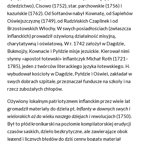
dziedzictwo), Cisowo (1752), star. parchowskie (1756) i
kazuńskie (1762). Od Sołtanów nabył Kownatę, od Sapiehów
Oświejszczyznę (1749), od Rudzińskich Czaplinek i od
Brzostowskich Włochy. W swych posiadłościach (zwłaszcza
inflanckich) prowadził ożywioną działalność misyjną,
charytatywną i oświatową. W r. 1742 założył w Dagdzie,
Bukmojży, Kownacie i Pyłdzie misje jezuickie. Kierował nimi
słynny
«apostoł
łotewski» inflantczyk Michał Roth (1721–
1785), jeden z twórców literackiego języka łotewskiego. H.
wybudował kościoły w Dagdzie, Pyłdzie i Oświei, zakładał w
swych dobrach szpitale, przeznaczał fundusze na szkoły i na
rzecz zubożałych chłopów.
Ożywiony lokalnym patriotyzmem inflanckim przez wiele lat
gromadził materiały do dzieła pt.
Inflanty w dawnych swych i
wielorakich aż do wieku naszego dziejach i rewolucjach
(1750).
Był to płód kronikarski na poziomie kompilatorskiej erudycji
czasów saskich, dzieło bezkrytyczne, ale zawierające obok
legend i licznych błędów do dziś cenny bogaty materiał