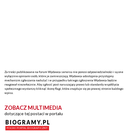
Za treści publikowane na forum Wydawca serwisu nie ponosi odpowiedzialności i są one
wyłącznie opiniami osób, które je zamieszczają. Wydawca udostępnia przystępny
mechanizm zgłaszania nadużyć i w przypadku takiego zgłoszenia Wydawca będzie
reagował niezwłocznie. Aby zgłosić post naruszający prawo lub standardy współżycia
społecznego wystarczy kliknąć ikonę flagi, która znajduje się po prawej stronie każdego
wpisu.
ZOBACZ MULTIMEDIA
dotyczące tej postaci w portalu