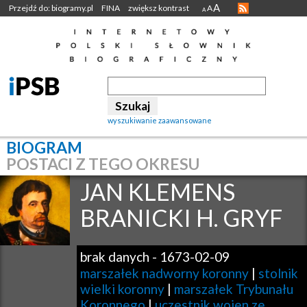
A
Przejdź do: biogramy.pl
FINA
zwiększ kontrast
A
A
wyszukiwanie zaawansowane
BIOGRAM
POSTACI Z TEGO OKRESU
JAN KLEMENS
BRANICKI H. GRYF
brak danych
-
1673-02-09
marszałek nadworny koronny
|
stolnik
wielki koronny
|
marszałek Trybunału
Koronnego
|
uczestnik wojen ze