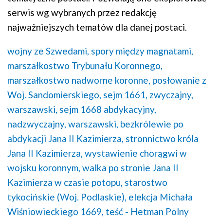
serwis wg wybranych przez redakcję
najważniejszych tematów dla danej postaci.
wojny ze Szwedami,
spory między magnatami,
marszałkostwo Trybunału Koronnego,
marszałkostwo nadworne koronne,
posłowanie z
Woj. Sandomierskiego,
sejm 1661, zwyczajny,
warszawski,
sejm 1668 abdykacyjny,
nadzwyczajny, warszawski,
bezkrólewie po
abdykacji Jana II Kazimierza,
stronnictwo króla
Jana II Kazimierza,
wystawienie chorągwi w
wojsku koronnym,
walka po stronie Jana II
Kazimierza w czasie potopu,
starostwo
tykocińskie (Woj. Podlaskie),
elekcja Michała
Wiśniowieckiego 1669,
teść - Hetman Polny