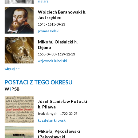
malarz
Wojciech Baranowski h.
Jastrzębiec
1548 - 1615-09-23
prymas Polski
Mikołaj Oleśnicki h.
Dębno
1558-07-30 - 1629-12-13
wojewoda lubelski
więcej
POSTACI Z TEGO OKRESU
W
i
PSB
Józef Stanisław Potocki
h. Pilawa
brak danych - 1722-02-27
kasztelan kijowski
Mikołaj Pękosławski
(Pakosławski,