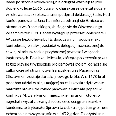
nadal po stronie królewskiej, nie odegrał ważniejszej roli,
dopiero w lecie 1666 r. wziął w charakterze delegata udział
w rokowaniach z rokoszanami i podpisał deklarację łaski. Pod
koniec panowania Jana Kazimierza odsunął się B. nieco od
stronnictwa francuskiego, zbliżając się do Olszowskiego,
wraz z nim też i Krz. Pacem występuje przeciw Sobieskiemu.
W czasie bezkrólewia był B. dość czynnym, podpisał akt
konfederacji z salwą, zasiadał w delegacji, naznaczonej do
rewizji skarbu w radzie przybocznej prymasa i w sądach
kapturowych. Po elekcji Michała, którego po złożeniu przez
tegoż przysięgi w kościele proklamował królem, odłącza się
całkowicie od stronnictwa francuskiego i z Pacem oraz
Olszowskim zostaje doradcą nowego króla. W r. 1670 brał
podobno udział w akcji, mającej na celu zdyskredytowanie
malkontentów. Pod koniec panowania Michała popadł w
konflikt z M. Działyńskim, miecznikiem pruskim, którego
najechał i wyzuł z pewnych dóbr, za co ściągnął na siebie
kondemnatę trybunału. Sprawa ta odbiła się potem głośnem
echem na pierwszym sejmie w r. 1672, gdzie Działyński nie