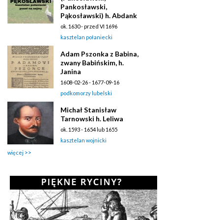
Pankosławski,
Pąkosławski) h. Abdank
ok. 1630 - przed VI 1696
kasztelan połaniecki
Adam Pszonka z Babina,
zwany Babińskim, h.
Janina
1608-02-26 - 1677-09-16
podkomorzy lubelski
Michał Stanisław
Tarnowski h. Leliwa
ok. 1593 - 1654 lub 1655
kasztelan wojnicki
więcej