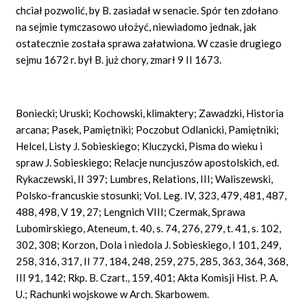
chciał pozwolić, by B. zasiadał w senacie. Spór ten zdołano
na sejmie tymczasowo ułożyć, niewiadomo jednak, jak
ostatecznie została sprawa załatwiona. W czasie drugiego
sejmu 1672 r. był B. już chory, zmarł 9 II 1673.
Boniecki; Uruski; Kochowski, klimaktery; Zawadzki, Historia
arcana; Pasek, Pamiętniki; Poczobut Odlanicki, Pamiętniki;
Helcel, Listy J. Sobieskiego; Kluczycki, Pisma do wieku i
spraw J. Sobieskiego; Relacje nuncjuszów apostolskich, ed.
Rykaczewski, II 397; Lumbres, Relations, III; Waliszewski,
Polsko-francuskie stosunki; Vol. Leg. IV, 323, 479, 481, 487,
488, 498, V 19, 27; Lengnich VIII; Czermak, Sprawa
Lubomirskiego, Ateneum, t. 40, s. 74, 276, 279, t. 41, s. 102,
302, 308; Korzon, Dola i niedola J. Sobieskiego, I 101, 249,
258, 316, 317, II 77, 184, 248, 259, 275, 285, 363, 364, 368,
III 91, 142; Rkp. B. Czart., 159, 401; Akta Komisji Hist. P. A.
U.; Rachunki wojskowe w Arch. Skarbowem.