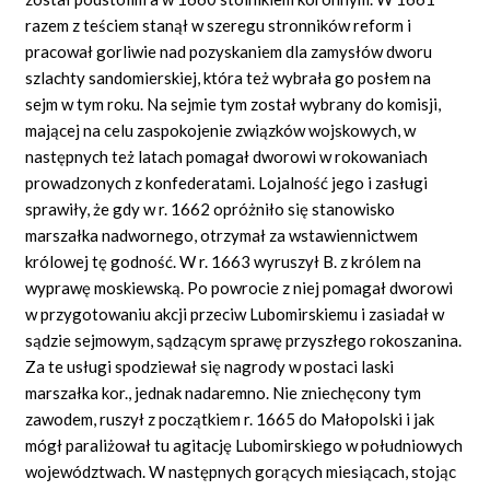
razem z teściem stanął w szeregu stronników reform i
pracował gorliwie nad pozyskaniem dla zamysłów dworu
szlachty sandomierskiej, która też wybrała go posłem na
sejm w tym roku. Na sejmie tym został wybrany do komisji,
mającej na celu zaspokojenie związków wojskowych, w
następnych też latach pomagał dworowi w rokowaniach
prowadzonych z konfederatami. Lojalność jego i zasługi
sprawiły, że gdy w r. 1662 opróżniło się stanowisko
marszałka nadwornego, otrzymał za wstawiennictwem
królowej tę godność. W r. 1663 wyruszył B. z królem na
wyprawę moskiewską. Po powrocie z niej pomagał dworowi
w przygotowaniu akcji przeciw Lubomirskiemu i zasiadał w
sądzie sejmowym, sądzącym sprawę przyszłego rokoszanina.
Za te usługi spodziewał się nagrody w postaci laski
marszałka kor., jednak nadaremno. Nie zniechęcony tym
zawodem, ruszył z początkiem r. 1665 do Małopolski i jak
mógł paraliżował tu agitację Lubomirskiego w południowych
województwach. W następnych gorących miesiącach, stojąc