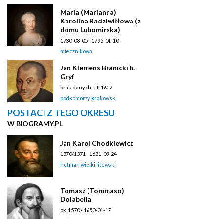
Maria (Marianna)
Karolina Radziwiłłowa (z
domu Lubomirska)
1730-08-05 - 1795-01-10
miecznikowa
Jan Klemens Branicki h.
Gryf
brak danych - III 1657
podkomorzy krakowski
POSTACI Z TEGO OKRESU
W BIOGRAMY.PL
Jan Karol Chodkiewicz
1570/1571 - 1621-09-24
hetman wielki litewski
Tomasz (Tommaso)
Dolabella
ok. 1570 - 1650-01-17