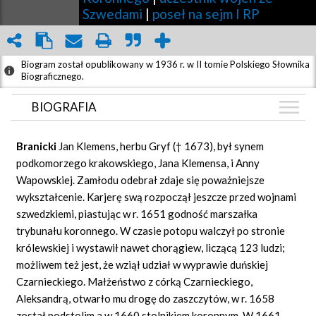
Szwedami
|
poseł na sejm I RP
Biogram został opublikowany w 1936 r. w II tomie Polskiego Słownika
Biograficznego.
BIOGRAFIA
BIOGRAFIA
Branicki
Jan Klemens, herbu Gryf († 1673), był synem
ZDJĘCIA
podkomorzego krakowskiego, Jana Klemensa, i Anny
(1)
Wapowskiej. Zamłodu odebrał zdaje się poważniejsze
GRAF POWIĄZAŃ
wykształcenie. Karjerę swą rozpoczął jeszcze przed wojnami
DYSKUSJA
szwedzkiemi, piastując w r. 1651 godność marszałka
Mapa
trybunału koronnego. W czasie potopu walczył po stronie
królewskiej i wystawił nawet chorągiew, liczącą 123 ludzi;
możliwem też jest, że wziął udział w wyprawie duńskiej
Czarnieckiego. Małżeństwo z córką Czarnieckiego,
Aleksandrą, otwarło mu drogę do zaszczytów, w r. 1658
został podstolim a w 1660 stolnikiem koronnym. W 1661