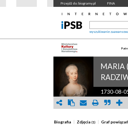
Przejdź do: biogramy.pl
FINA
wyszukiwanie zaawansow
Patr
MARIA 
RADZIW
1730-08-0
Biografia
Zdjęcia
Graf powiąza
(1)