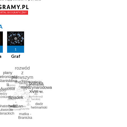
A
1
a
Graf