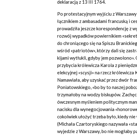
deklaracją z 13 III 1764.
Po protestacyjnym wyjściu z Warszawy 
łącznikiem z ambasadami francuską i ce
prowadziła jeszcze korespondencję z w
rozwój wypadków powiernikiem «sekretu» 
do chroniącego się na Spiszu Branickieg
wśród «patriotów», którzy dali się zast
kijami wytłukli, gdyby jem pozwolono». 
przybycia królewicza Karola z pieniędz
elekcyjnej «scysji» na rzecz królewicza
Namawiała, aby uzyskać przez dwór franc
Poniatowskiego, «bo by to naszej pobożn
trzymałoby na wodzy biskupów. Zachęcał
ówczesnym myśleniem politycznym manif
nacisku dla wynegocjowania «honorowe
cokolwiek ułożyć trzeba było, kiedy nie
(Michała Czartoryskiego nazywała «star
wyjedzie z Warszawy, bo nie mogłaby p