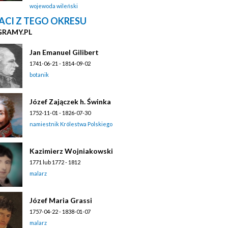
wojewoda wileński
ACI Z TEGO OKRESU
GRAMY.PL
Jan Emanuel Gilibert
1741-06-21 - 1814-09-02
botanik
Józef Zajączek h. Świnka
1752-11-01 - 1826-07-30
namiestnik Królestwa Polskiego
Kazimierz Wojniakowski
1771 lub 1772 - 1812
malarz
Józef Maria Grassi
1757-04-22 - 1838-01-07
malarz