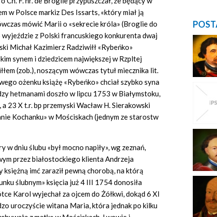
o Ch. F. hr. de Broglie przypuszczał, że będący w
 w Polsce markiz Des Issarts, «który miał ją
POST
wówczas mówić Marii o «sekrecie króla» (Broglie do
 wyjeździe z Polski francuskiego konkurenta dwaj
wski Michał Kazimierz Radziwiłł «Rybeńko»
im synem i dziedzicem największej w Rzpltej
łem (zob.), noszącym wówczas tytuł miecznika lit.
owego ożenku książę «Rybeńko» chciał szybko syna
zy hetmanami doszło w lipcu 1753 w Białymstoku,
 a 23 X t.r. bp przemyski Wacław H. Sierakowski
anie Kochanku» w Mościskach (jednym ze starostw
y w dniu ślubu «był mocno napiły», wg zeznań,
ym przez białostockiego klienta Andrzeja
 księżną imć zaraził pewną chorobą, na którą
unku ślubnym» księcia już 4 III 1754 donosiła
tce Karol wyjechał za ojcem do Żółkwi, dokąd 6 XI
zo uroczyście witana Maria, która jednak po kilku