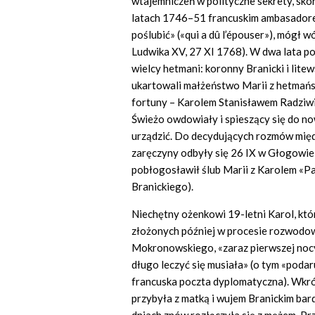
wtajemniczeń w polityczne sekrety, skor
latach 1746–51 francuskim ambasadorem
poślubić» («qui a dû l’épouser»), mógł 
Ludwika XV, 27 XI 1768). W dwa lata po
wielcy hetmani: koronny Branicki i lite
ukartowali małżeństwo Marii z hetmańsk
fortuny – Karolem Stanisławem Radziwił
Świeżo owdowiały i spieszący się do n
urządzić. Do decydujących rozmów międ
zaręczyny odbyły się 26 IX w Głogowie,
pobłogosławił ślub Marii z Karolem «P
Branickiego).
Niechętny ożenkowi 19-letni Karol, któr
złożonych później w procesie rozwodow
Mokronowskiego, «zaraz pierwszej nocy
długo leczyć się musiała» (o tym «podar
francuska poczta dyplomatyczna). Wkró
przybyła z matką i wujem Branickim bard