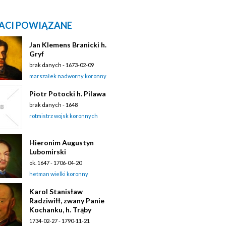
ACI POWIĄZANE
Jan Klemens Branicki h.
Gryf
brak danych - 1673-02-09
marszałek nadworny koronny
Piotr Potocki h. Pilawa
brak danych - 1648
rotmistrz wojsk koronnych
Hieronim Augustyn
Lubomirski
ok. 1647 - 1706-04-20
hetman wielki koronny
Karol Stanisław
Radziwiłł, zwany Panie
Kochanku, h. Trąby
1734-02-27 - 1790-11-21