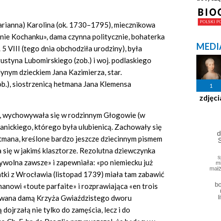
rianna) Karolina (ok. 1730–1795), miecznikowa
nie Kochanku», dama czynna politycznie, bohaterka
MEDI
 5 VIII (tego dnia obchodziła urodziny), była
styna Lubomirskiego (zob.) i woj. podlaskiego
dynym dzieckiem Jana Kazimierza, star.
zob.), siostrzenicą hetmana Jana Klemensa
1
zdjęci
), wychowywała się w rodzinnym Głogowie (w
nickiego, którego była ulubienicą. Zachowały się
o hetmana, kreślone bardzo jeszcze dziecinnym pismem
 się w jakimś klasztorze. Rezolutna dziewczynka
wywolna zawsze» i zapewniała: «po niemiecku już
tki z Wrocławia (listopad 1739) miała tam zabawić
anowi «toute parfaite» i rozprawiająca «en trois
nowana damą Krzyża Gwiaździstego dworu
 dojrzałą nie tylko do zamęścia, lecz i do