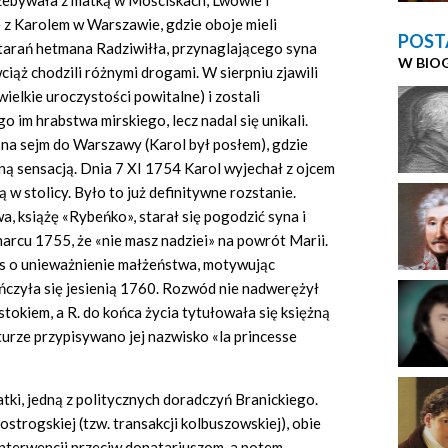
rzebywała z matką w Mościskach, Lwowie i
 z Karolem w Warszawie, gdzie oboje mieli
POST
tarań hetmana Radziwiłła, przynaglającego syna
W BIO
iąż chodzili różnymi drogami. W sierpniu zjawili
ielkie uroczystości powitalne) i zostali
im hrabstwa mirskiego, lecz nadal się unikali.
na sejm do Warszawy (Karol był posłem), gdzie
ą sensacją. Dnia 7 XI 1754 Karol wyjechał z ojcem
 w stolicy. Było to już definitywne rozstanie.
 książę «Rybeńko», starał się pogodzić syna i
marcu 1755, że «nie masz nadziei» na powrót Marii.
s o unieważnienie małżeństwa, motywując
ńczyła się jesienią 1760. Rozwód nie nadwerężył
okiem, a R. do końca życia tytułowała się księżną
turze przypisywano jej nazwisko «la princesse
tki, jedną z politycznych doradczyń Branickiego.
ostrogskiej (tzw. transakcji kolbuszowskiej), obie
interwencji przeciw donatariuszom, a potem