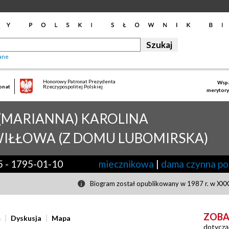
ane
Honorowy Patronat Prezydenta
Wspa
onat
Rzeczypospolitej Polskiej
merytory
(MARIANNA) KAROLINA
IŁŁOWA (Z DOMU LUBOMIRSKA)
5
-
1795-01-10
miecznikowa
|
dama czynna po
Biogram został opublikowany w 1987 r. w XXX 
ZOBA
ń
Dyskusja
Mapa
dotyczą