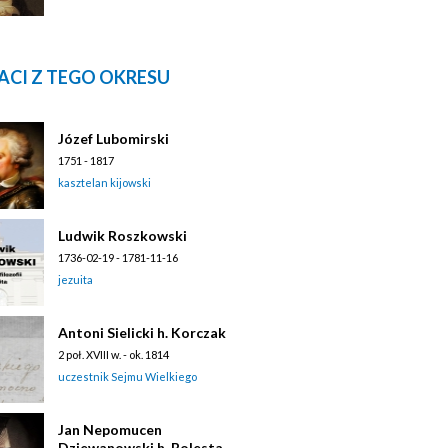
ACI Z TEGO OKRESU
Józef Lubomirski
1751 - 1817
kasztelan kijowski
Ludwik Roszkowski
1736-02-19 - 1781-11-16
jezuita
Antoni Sielicki h. Korczak
2 poł. XVIII w. - ok. 1814
uczestnik Sejmu Wielkiego
Jan Nepomucen
Dziewanowski h. Bolesta