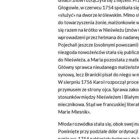
dniach znów rozłączyła się z mężem. P
Głogowie, w czerwcu 1754 spotkała się
«służyć» na dworze królewskim. Mimo s
do towarzyszenia żonie, małżonkowie wc
się razem na krótko w Nieświeżu (znów w
wprowadzeni przez hetmana do nadanego 
Pojechali jeszcze (osobnymi powozami) 
niezgoda nowożeńców stała się publiczn
do Nieświeża, a Maria pozostała z matką
Główny sprawca nieudanego małżeństwa,
synową, lecz Branicki pisał do niego w 
W sierpniu 1756 Karol rozpoczął proce
przymusem ze strony ojca. Sprawa zako
stosunków między Nieświeżem i Białymst
miecznikowa. Stąd we francuskiej litera
Marie Miesnik».
Młoda rozwódka stała się, obok swej ma
Pominięte przy podziale dóbr ordynacji 
panie w r. 1754 nakłaniały hetmana do 