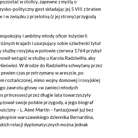
pozostać w stolicy, zapewne z myślą o
ysko-polityczny gest składając jej 5 VIII z bratem
i w związku z przelotną (z jej strony) przygodą
iespokojny i ambitny młody oficer inżynierii
żnych krajach i uzurpujący sobie szlachecki tytuł
zy służbę rosyjską w połowie czerwca 1764 przybył
nowił wstąpić w służbę u Karola Radziwiłła, aby
 Nieśwież. W drodze do Radziwiłła schwytany przez
 pewien czas przetrzymany w areszcie, po
rem roztańczonej, mimo wojny domowej i rosyjskiej
ego zawrotu głowy «w zamieci młodych
nes princesses) przez długie lata towarzyszyły
yzował swoje polskie przygody, a jego biograf
puścizny – L. Aimé Martin – fantazjował już bez
ękopisie warszawskiego dziennika Bernardina,
skich relacji dyplomatycznych można jednak