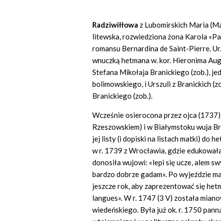
Radziwiłłowa
z Lubomirskich Maria (Ma
litewska, rozwiedziona żona Karola «Pa
romansu Bernardina de Saint-Pierre. Ur.
wnuczką hetmana w. kor. Hieronima Augu
Stefana Mikołaja Branickiego (zob.), je
bolimowskiego, i Urszuli z Branickich (
Branickiego (zob.).
Wcześnie osierocona przez ojca (1737
Rzeszowskiem) i w Białymstoku wuja Bra
jej listy (i dopiski na listach matki) d
w r. 1739 z Wrocławia, gdzie edukowała
donosiła wujowi: «lepi się ucze, alem s
bardzo dobrze gadam». Po wyjeździe ma
jeszcze rok, aby zaprezentować się hetm
langues». W r. 1747 (3 V) została mia
wiedeńskiego. Była już ok. r. 1750 panną