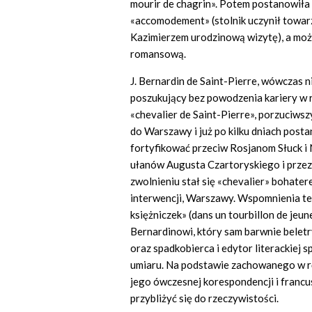
mourir de chagrin». Potem postanowiła 
«accomodement» (stolnik uczynił towarz
Kazimierzem urodzinową wizytę), a może 
romansową.
J. Bernardin de Saint-Pierre, wówczas n
poszukujący bez powodzenia kariery w ró
«chevalier de Saint-Pierre», porzuciws
do Warszawy i już po kilku dniach posta
fortyfikować przeciw Rosjanom Słuck i
ułanów Augusta Czartoryskiego i przez
zwolnieniu stał się «chevalier» bohate
interwencji, Warszawy. Wspomnienia t
księżniczek» (dans un tourbillon de jeu
Bernardinowi, który sam barwnie beletr
oraz spadkobierca i edytor literackiej s
umiaru. Na podstawie zachowanego w r
jego ówczesnej korespondencji i francu
przybliżyć się do rzeczywistości.