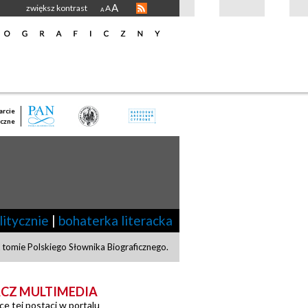
A
zwiększ kontrast
A
A
rcie
czne
litycznie
|
bohaterka literacka
tomie Polskiego Słownika Biograficznego.
CZ MULTIMEDIA
ce tej postaci w portalu