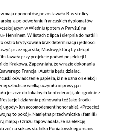
w maju oponentów, pozostawała R. w stolicy
sarską, a po odwołaniu francuskich dyplomatów
yczekującym w Wiedniu (potem w Paryżu) na
Henninem. W listach z lipca i sierpnia do matki i
o ostro krytykowała brak determinacji i jedności
raszyć przez «garstkę Moskwy, którą by chłopi
Obstawała przy projekcie podwójnej elekcji i
mi do Krakowa. Zapewniała, że w razie dokonania
 Ksawerego Francja i Austria będą działać.
uski oświadczenie papieża, iż nie uzna on elekcji
ej szlachcie wielką uczyniło impresyją» i
a jeszcze do lokalnych konfederacji, ale zgodnie z
estacje i działania pojmowała też jako środki
j ugody» (un accomodement honorable). «Przecież
 wojną to pokój». Namiętna przeciwniczka «familii»
ą małpą») zrazu zapowiadała, że na elekcję
atrzeć na sukces stolnika Poniatowskiego «sans