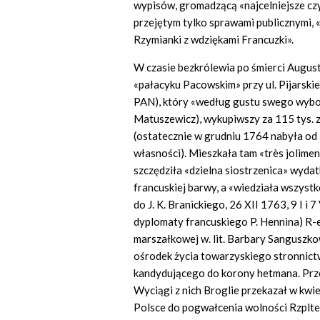
wypisów, gromadzącą «najcelniejsze czy
przejętym tylko sprawami publicznymi, «
Rzymianki z wdziękami Francuzki».
W czasie bezkrólewia po śmierci August
«pałacyku Pacowskim» przy ul. Pijarskie
PAN), który «według gustu swego wybo
Matuszewicz), wykupiwszy za 115 tys. zł
(ostatecznie w grudniu 1764 nabyła od
własności). Mieszkała tam «très jolimen
szczędziła «dzielna siostrzenica» wyda
francuskiej barwy, a «wiedziała wszyst
do J. K. Branickiego, 26 XII 1763, 9 I i 
dyplomaty francuskiego P. Hennina) R-ej
marszałkowej w. lit. Barbary Sanguszko
ośrodek życia towarzyskiego stronnictw
kandydującego do korony hetmana. Prze
Wyciągi z nich Broglie przekazał w kwi
Polsce do pogwałcenia wolności Rzpltej