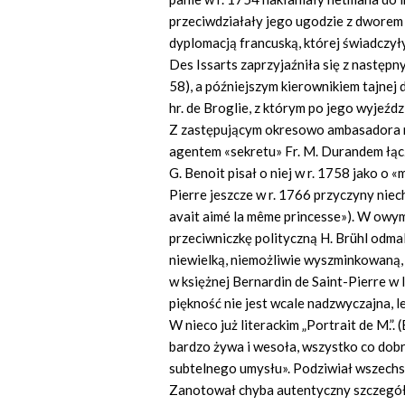
przeciwdziałały jego ugodzie z dworem 
dyplomacją francuską, której świadczył
Des Issarts zaprzyjaźniła się z następ
58), a późniejszym kierownikiem tajnej 
hr. de Broglie, z którym po jego wyjeźd
Z zastępującym okresowo ambasadora 
agentem «sekretu» Fr. M. Durandem łąc
G. Benoit pisał o niej w r. 1758 jako o 
Pierre jeszcze w r. 1766 przyczyny niech
avait aimé la même princesse»). W owym
przeciwniczkę polityczną H. Brühl odma
niewielką, niemożliwie wyszminkowaną, z
w księżnej Bernardin de Saint-Pierre w li
piękność nie jest wcale nadzwyczajna, lec
W nieco już literackim „Portrait de M.”. 
bardzo żywa i wesoła, wszystko co dobr
subtelnego umysłu». Podziwiał wszechst
Zanotował chyba autentyczny szczegół,