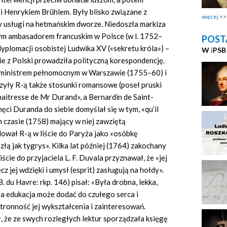
i Henrykiem Brühlem. Były blisko związane z
więcej
y usługi na hetmańskim dworze. Niedoszła markiza
nym ambasadorem francuskim w Polsce (w l. 1752–
POST
dyplomacji osobistej Ludwika XV («sekretu króla») –
W
i
PSB
zie z Polski prowadziła polityczną korespondencję.
ministrem pełnomocnym w Warszawie (1755–60) i
zyły R-ą także stosunki romansowe (poseł pruski
«maitresse de Mr Durand», a Bernardin de Saint-
ęci Duranda do siebie domyślał się w tym, «qu’il
 czasie (1758) mający w niej zawziętą
lował R-ą w liście do Paryża jako «osóbkę
łą jak tygrys». Kilka lat później (1764) zakochany
ście do przyjaciela L. F. Duvala przyznawał, że «jej
z jej wdzięki i umysł (esprit) zasługują na hołdy».
(B. du Havre: rkp. 146) pisał: «Była drobna, lekka,
a edukacja może dodać do czułego serca i
ronność jej wykształcenia i zainteresowań.
 że ze swych rozległych lektur sporządzała księgę