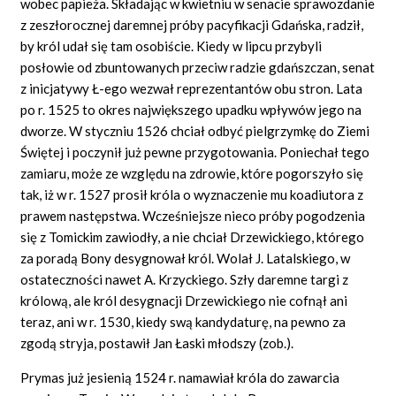
wobec papieża. Składając w kwietniu w senacie sprawozdanie
z zeszłorocznej daremnej próby pacyfikacji Gdańska, radził,
by król udał się tam osobiście. Kiedy w lipcu przybyli
posłowie od zbuntowanych przeciw radzie gdańszczan, senat
z inicjatywy Ł-ego wezwał reprezentantów obu stron. Lata
po r. 1525 to okres największego upadku wpływów jego na
dworze. W styczniu 1526 chciał odbyć pielgrzymkę do Ziemi
Świętej i poczynił już pewne przygotowania. Poniechał tego
zamiaru, może ze względu na zdrowie, które pogorszyło się
tak, iż w r. 1527 prosił króla o wyznaczenie mu koadiutora z
prawem następstwa. Wcześniejsze nieco próby pogodzenia
się z Tomickim zawiodły, a nie chciał Drzewickiego, którego
za poradą Bony desygnował król. Wolał J. Latalskiego, w
ostateczności nawet A. Krzyckiego. Szły daremne targi z
królową, ale król desygnacji Drzewickiego nie cofnął ani
teraz, ani w r. 1530, kiedy swą kandydaturę, na pewno za
zgodą stryja, postawił Jan Łaski młodszy (zob.).
Prymas już jesienią 1524 r. namawiał króla do zawarcia