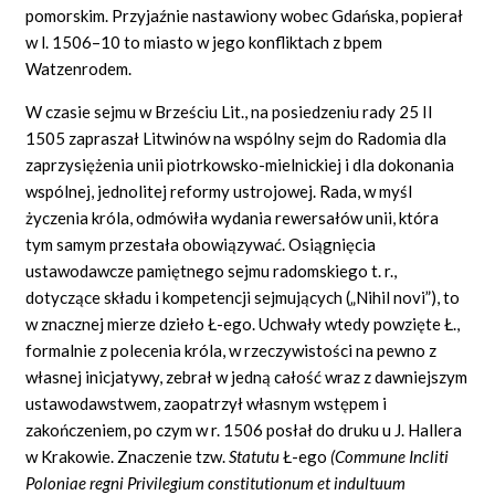
pomorskim. Przyjaźnie nastawiony wobec Gdańska, popierał
w l. 1506–10 to miasto w jego konfliktach z bpem
Watzenrodem.
W czasie sejmu w Brześciu Lit., na posiedzeniu rady 25 II
1505 zapraszał Litwinów na wspólny sejm do Radomia dla
zaprzysiężenia unii piotrkowsko-mielnickiej i dla dokonania
wspólnej, jednolitej reformy ustrojowej. Rada, w myśl
życzenia króla, odmówiła wydania rewersałów unii, która
tym samym przestała obowiązywać. Osiągnięcia
ustawodawcze pamiętnego sejmu radomskiego t. r.,
dotyczące składu i kompetencji sejmujących („Nihil novi”), to
w znacznej mierze dzieło Ł-ego. Uchwały wtedy powzięte Ł.,
formalnie z polecenia króla, w rzeczywistości na pewno z
własnej inicjatywy, zebrał w jedną całość wraz z dawniejszym
ustawodawstwem, zaopatrzył własnym wstępem i
zakończeniem, po czym w r. 1506 posłał do druku u J. Hallera
w Krakowie. Znaczenie tzw.
Statutu
Ł-ego
(Commune
Incliti
Poloniae
regni
Privilegium
constitutionum
et
indultuum