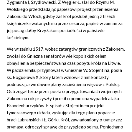
Zygmunta I, Szydłowiecki. Z Węgier Ł. słał do Rzymu M.
Wolskiego przedkładając papieżowi projekt przeniesienia
Zakonu do Włoch, gdyby zaś król poślubił jedną z trzech
księżniczek swatanych mu przez cesarza, papież w zamian za
jej posag dałby Krzyżakom posiadłości w państwie
kościelnym.
We wrześniu 1517, wobec zatargów granicznych z Zakonem,
zwołał do Gniezna senatorów wielkopolskich celem
obmyślenia bezpieczeństwa na czas pobytu króla na Litwie.
W październiku przyjmował w Gnieźnie W. Stojentina, posła
ks. Bogusława X, który latem wznowił z nim kontakty,
podnosząc swe dawne plany zacieśnienia więzów z Polską.
Ostrzegał teraz przez posła o przygotowaniach wojennych
Zakonu na rok przyszły i prosił o pomoc na wypadek ataku
Brandenburczyków. Ł. spisał z Stojentinem projekt
tymczasowego układu, zyskując dla tego planu poparcie
braci Lubrańskich i Ł. Górki. Król, zawiadomiony o tym przez
prymasa, odroczył sprawę do przyszłego sejmu. Poniechano