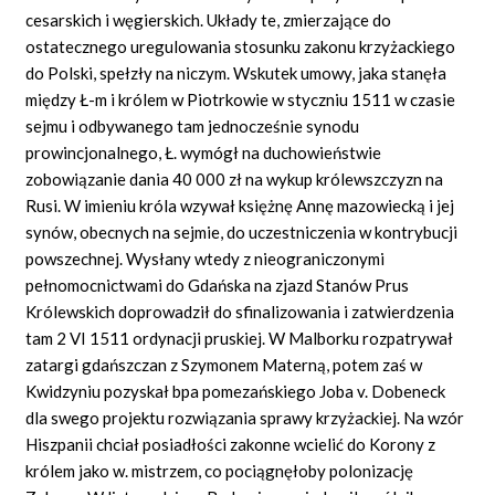
cesarskich i węgierskich. Układy te, zmierzające do
ostatecznego uregulowania stosunku zakonu krzyżackiego
do Polski, spełzły na niczym. Wskutek umowy, jaka stanęła
między Ł-m i królem w Piotrkowie w styczniu 1511 w czasie
sejmu i odbywanego tam jednocześnie synodu
prowincjonalnego, Ł. wymógł na duchowieństwie
zobowiązanie dania 40 000 zł na wykup królewszczyzn na
Rusi. W imieniu króla wzywał księżnę Annę mazowiecką i jej
synów, obecnych na sejmie, do uczestniczenia w kontrybucji
powszechnej. Wysłany wtedy z nieograniczonymi
pełnomocnictwami do Gdańska na zjazd Stanów Prus
Królewskich doprowadził do sfinalizowania i zatwierdzenia
tam 2 VI 1511 ordynacji pruskiej. W Malborku rozpatrywał
zatargi gdańszczan z Szymonem Materną, potem zaś w
Kwidzyniu pozyskał bpa pomezańskiego Joba v. Dobeneck
dla swego projektu rozwiązania sprawy krzyżackiej. Na wzór
Hiszpanii chciał posiadłości zakonne wcielić do Korony z
królem jako w. mistrzem, co pociągnęłoby polonizację