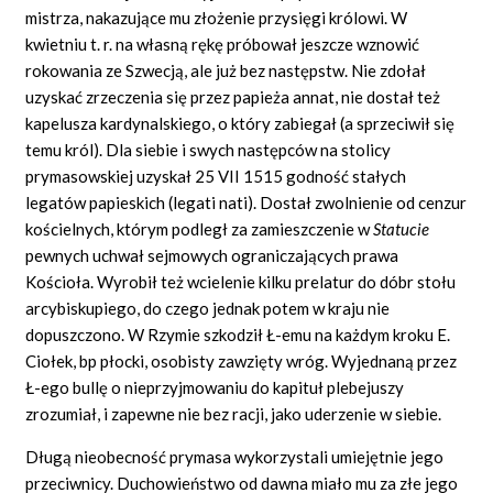
mistrza, nakazujące mu złożenie przysięgi królowi. W
kwietniu t. r. na własną rękę próbował jeszcze wznowić
rokowania ze Szwecją, ale już bez następstw. Nie zdołał
uzyskać zrzeczenia się przez papieża annat, nie dostał też
kapelusza kardynalskiego, o który zabiegał (a sprzeciwił się
temu król). Dla siebie i swych następców na stolicy
prymasowskiej uzyskał 25 VII 1515 godność stałych
legatów papieskich (legati nati). Dostał zwolnienie od cenzur
kościelnych, którym podległ za zamieszczenie w
Statucie
pewnych uchwał sejmowych ograniczających prawa
Kościoła. Wyrobił też wcielenie kilku prelatur do dóbr stołu
arcybiskupiego, do czego jednak potem w kraju nie
dopuszczono. W Rzymie szkodził Ł-emu na każdym kroku E.
Ciołek, bp płocki, osobisty zawzięty wróg. Wyjednaną przez
Ł-ego bullę o nieprzyjmowaniu do kapituł plebejuszy
zrozumiał, i zapewne nie bez racji, jako uderzenie w siebie.
Długą nieobecność prymasa wykorzystali umiejętnie jego
przeciwnicy. Duchowieństwo od dawna miało mu za złe jego