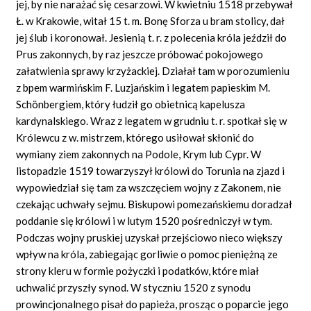
jej, by nie narażać się cesarzowi. W kwietniu 1518 przebywał
Ł. w Krakowie, witał 15 t. m. Bonę Sforza u bram stolicy, dał
jej ślub i koronował. Jesienią t. r. z polecenia króla jeździł do
Prus zakonnych, by raz jeszcze próbować pokojowego
załatwienia sprawy krzyżackiej. Działał tam w porozumieniu
z bpem warmińskim F. Luzjańskim i legatem papieskim M.
Schönbergiem, który łudził go obietnicą kapelusza
kardynalskiego. Wraz z legatem w grudniu t. r. spotkał się w
Królewcu z w. mistrzem, którego usiłował skłonić do
wymiany ziem zakonnych na Podole, Krym lub Cypr. W
listopadzie 1519 towarzyszył królowi do Torunia na zjazd i
wypowiedział się tam za wszczęciem wojny z Zakonem, nie
czekając uchwały sejmu. Biskupowi pomezańskiemu doradzał
poddanie się królowi i w lutym 1520 pośredniczył w tym.
Podczas wojny pruskiej uzyskał przejściowo nieco większy
wpływ na króla, zabiegając gorliwie o pomoc pieniężną ze
strony kleru w formie pożyczki i podatków, które miał
uchwalić przyszły synod. W styczniu 1520 z synodu
prowincjonalnego pisał do papieża, prosząc o poparcie jego