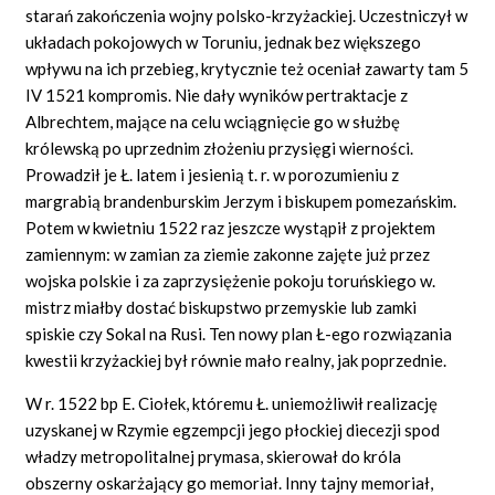
starań zakończenia wojny polsko-krzyżackiej. Uczestniczył w
układach pokojowych w Toruniu, jednak bez większego
wpływu na ich przebieg, krytycznie też oceniał zawarty tam 5
IV 1521 kompromis. Nie dały wyników pertraktacje z
Albrechtem, mające na celu wciągnięcie go w służbę
królewską po uprzednim złożeniu przysięgi wierności.
Prowadził je Ł. latem i jesienią t. r. w porozumieniu z
margrabią brandenburskim Jerzym i biskupem pomezańskim.
Potem w kwietniu 1522 raz jeszcze wystąpił z projektem
zamiennym: w zamian za ziemie zakonne zajęte już przez
wojska polskie i za zaprzysiężenie pokoju toruńskiego w.
mistrz miałby dostać biskupstwo przemyskie lub zamki
spiskie czy Sokal na Rusi. Ten nowy plan Ł-ego rozwiązania
kwestii krzyżackiej był równie mało realny, jak poprzednie.
W r. 1522 bp E. Ciołek, któremu Ł. uniemożliwił realizację
uzyskanej w Rzymie egzempcji jego płockiej diecezji spod
władzy metropolitalnej prymasa, skierował do króla
obszerny oskarżający go memoriał. Inny tajny memoriał,