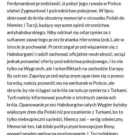
Ferdynandowi przedstawić, iż pobyt jego rywala w Polsce
ułatwi Zygmuntowi I pośrednictwo pokojowe. W lipcu
skierował do króla obszerny memoriał o stosunku Polski do
Niemiec i Turcji, będący wyrazem opinii stronnictwa
antyhabsburskiego. Niby odcinał się od przymierza z
sułtanem zawartego przez bratanka Hieronima (zob.), ale w
istocie je pochwalał. Przestrzegał przed wiązaniem się z
Habsburgami i radził zachować oficjalnie neutralność, wciąż
jednak ponawiać oferty pośrednictwa pokojowego, i to nie
tylko na Węgrzech, ale i w konfliktach na zachodzie Europy.
By ustrzec Zapolyę przed wyłącznym oparciem się o pomoc
turecką, należy pozwolić mu na werbunek w Polsce, ale
skrycie, by nie ściągać na króla zarzutu przymierza z Turkami.
Tych należy informować poufnie o istotnych zamiarach
króla. Opanowanie przez Habsburgów całych Węgier byłoby
większym złem dla Polski niż porozumienie z Turkami, bo to
tylko niebezpieczni sąsiedzi, Niemcy zaś – wróg odwieczny.
Memoriał ten, tak bliski politycznym koncepcjom Bony,
wywarł pewien wpływ na postępowanie J. Tęczyńskiego,