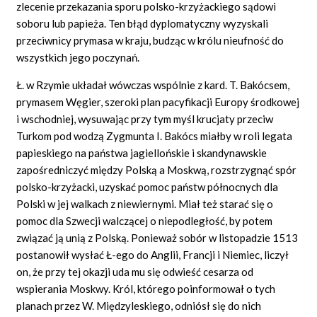
zlecenie przekazania sporu polsko-krzyżackiego sądowi
soboru lub papieża. Ten błąd dyplomatyczny wyzyskali
przeciwnicy prymasa w kraju, budząc w królu nieufność do
wszystkich jego poczynań.
Ł. w Rzymie układał wówczas wspólnie z kard. T. Bakócsem,
prymasem Węgier, szeroki plan pacyfikacji Europy środkowej
i wschodniej, wysuwając przy tym myśl krucjaty przeciw
Turkom pod wodzą Zygmunta I. Bakócs miałby w roli legata
papieskiego na państwa jagiellońskie i skandynawskie
zapośredniczyć między Polską a Moskwą, rozstrzygnąć spór
polsko-krzyżacki, uzyskać pomoc państw północnych dla
Polski w jej walkach z niewiernymi. Miał też starać się o
pomoc dla Szwecji walczącej o niepodległość, by potem
związać ją unią z Polską. Ponieważ sobór w listopadzie 1513
postanowił wysłać Ł-ego do Anglii, Francji i Niemiec, liczył
on, że przy tej okazji uda mu się odwieść cesarza od
wspierania Moskwy. Król, którego poinformował o tych
planach przez W. Międzyleskiego, odniósł się do nich