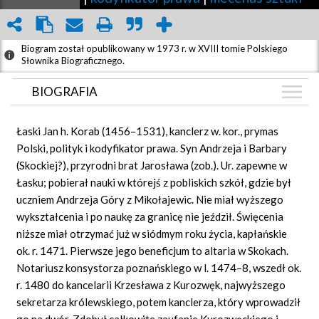
Biogram został opublikowany w 1973 r. w XVIII tomie Polskiego
Słownika Biograficznego.
BIOGRAFIA
BIOGRAFIA
Łaski Jan h. Korab (1456–1531), kanclerz w. kor., prymas
ZDJĘCIA
Polski, polityk i kodyfikator prawa. Syn Andrzeja i Barbary
(10)
(Skockiej?), przyrodni brat Jarosława (zob.). Ur. zapewne w
ARTYKUŁY
(1)
Łasku; pobierał nauki w którejś z pobliskich szkół, gdzie był
GRAF POWIĄZAŃ
uczniem Andrzeja Góry z Mikołajewic. Nie miał wyższego
wykształcenia i po naukę za granicę nie jeździł. Święcenia
DYSKUSJA
niższe miał otrzymać już w siódmym roku życia, kapłańskie
Mapa
ok. r. 1471. Pierwsze jego beneficjum to altaria w Skokach.
Notariusz konsystorza poznańskiego w l. 1474–8, wszedł ok.
r. 1480 do kancelarii Krzesława z Kurozwęk, najwyższego
sekretarza królewskiego, potem kanclerza, który wprowadził
go na dwór. Zdobył całkowite zaufanie Kurozwęckiego i