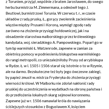
z Toruniem, przyjął, wspólnie z bratem Jarosławem, do swego
herbu burmistrza M. Zimmermana, a odmówił tego J.
Beutlowi, burmistrzowi Torunia. W czerwcu t. r., w czasie
układów z radą pruską, Ł., gorący zwolennik zacieśnienia
więzów między Prusami i Koroną, wymógł zgodę rady
zarówno na złożenie przysięgi hołdowniczej, jak i na
obsadzenie starostwa malborskiego przez królewskiego
kandydata, woj. sieradzkiego A. Pampowskiego. Poparł go w
tym bp warmiński Ł. Watzenrode, zapewne w zamian za
obietnicę pomocy w podniesieniu biskupstwa warmińskiego
do rangi metropolii, co uniezależniłoby Prusy od arcybiskupa
w Rydze. Ł. w l. 1505 i 1506 starał się istotnie o to w Rzymie,
ale na darmo. Bezskuteczne też były jego ówczesne zabiegi,
by papież zmusił w. mistrza Fryderyka do złożenia przysięgi
wierności królowi. W Malborku nie zdołał nakłonić rady
pruskiej do uczestniczenia w wydatkach na obronę państwa i
do przedłożenia lokalnych skarg sejmowi koronnemu.
Zapewne już w r. 1506 namawiał króla do nawiązania
ściślejszych stosunków z Bogusławem X, księciem