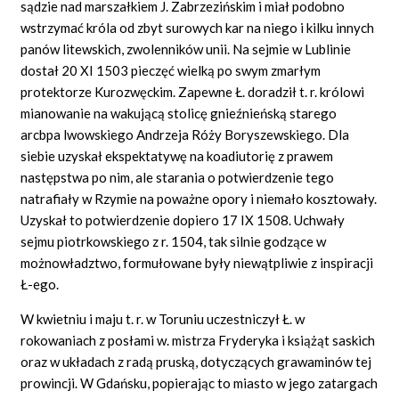
sądzie nad marszałkiem J. Zabrzezińskim i miał podobno
wstrzymać króla od zbyt surowych kar na niego i kilku innych
panów litewskich, zwolenników unii. Na sejmie w Lublinie
dostał 20 XI 1503 pieczęć wielką po swym zmarłym
protektorze Kurozwęckim. Zapewne Ł. doradził t. r. królowi
mianowanie na wakującą stolicę gnieźnieńską starego
arcbpa lwowskiego Andrzeja Róży Boryszewskiego. Dla
siebie uzyskał ekspektatywę na koadiutorię z prawem
następstwa po nim, ale starania o potwierdzenie tego
natrafiały w Rzymie na poważne opory i niemało kosztowały.
Uzyskał to potwierdzenie dopiero 17 IX 1508. Uchwały
sejmu piotrkowskiego z r. 1504, tak silnie godzące w
możnowładztwo, formułowane były niewątpliwie z inspiracji
Ł-ego.
W kwietniu i maju t. r. w Toruniu uczestniczył Ł. w
rokowaniach z posłami w. mistrza Fryderyka i książąt saskich
oraz w układach z radą pruską, dotyczących grawaminów tej
prowincji. W Gdańsku, popierając to miasto w jego zatargach