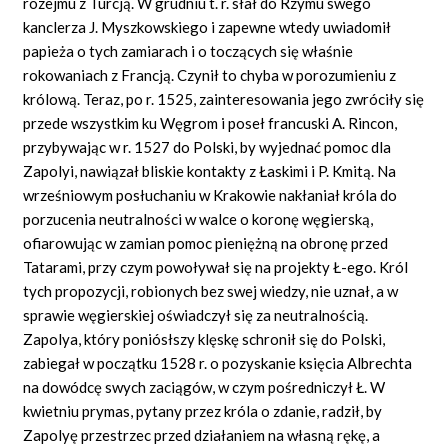
rozejmu z Turcją. W grudniu t. r. słał do Rzymu swego
kanclerza J. Myszkowskiego i zapewne wtedy uwiadomił
papieża o tych zamiarach i o toczących się właśnie
rokowaniach z Francją. Czynił to chyba w porozumieniu z
królową. Teraz, po r. 1525, zainteresowania jego zwróciły się
przede wszystkim ku Węgrom i poseł francuski A. Rincon,
przybywając w r. 1527 do Polski, by wyjednać pomoc dla
Zapolyi, nawiązał bliskie kontakty z Łaskimi i P. Kmitą. Na
wrześniowym posłuchaniu w Krakowie nakłaniał króla do
porzucenia neutralności w walce o koronę węgierską,
ofiarowując w zamian pomoc pieniężną na obronę przed
Tatarami, przy czym powoływał się na projekty Ł-ego. Król
tych propozycji, robionych bez swej wiedzy, nie uznał, a w
sprawie węgierskiej oświadczył się za neutralnością.
Zapolya, który poniósłszy klęskę schronił się do Polski,
zabiegał w początku 1528 r. o pozyskanie księcia Albrechta
na dowódcę swych zaciągów, w czym pośredniczył Ł. W
kwietniu prymas, pytany przez króla o zdanie, radził, by
Zapolyę przestrzec przed działaniem na własną rękę, a