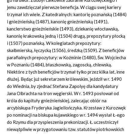
jemu zawdzięczał pierwsze beneficja. W ciągu swej kariery
trzymał ich wiele. Z katedralnych: kantorię poznańską (1484)
i gnieźnieńską (1487), kanonię gnieźnieńską (1491),
kanclerstwo gnieźnieńskie (1493), dziekanię włocławską,
kanonię krakowską jedną i (1504) drugą, prepozytury płocką
i (1507) poznańską. W kolegiatach prepozytury:
skalbmierską, łęczycką (1506), średzką (1509). Z beneficjów
parafialnych prepozytury: w Koźminie (1480), Św. Wojciecha
w Poznaniu (1484), błaszkowską, zagoscką, chlewską.
Niektóre z tych beneficjów trzymał tylko przez kilka lat, inne
dłużej. Będąc już sekretarzem królewskim, jeździł w r. 1490
do Wiednia, by zjednać Stefana Zapolyę dla kandydatury
Jana Olbrachta na tron węgierski. W r. 1493 posłował od
króla do kapituły gnieźnieńskiej, zalecając obiór na
arcybiskupa Fryderyka Jagiellończyka. Krzesław z Kurozwęk
po nominacji na biskupa kujawskiego w r. 1494 wysłał Ł-ego
do Rzymu dla przyspieszenia prekonizacji. Ł. uczestniczył
niewątpliwie w przygotowaniu tzw. statutów piotrkowskich