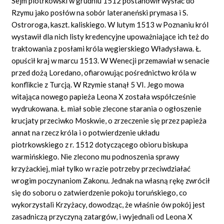
Sejm piotrkowski w grudniu 1512 postanowił wysłać do
Rzymu jako posłów na sobór lateraneński prymasa i S.
Ostroroga, kaszt. kaliskiego. W lutym 1513 w Poznaniu król
wystawił dla nich listy kredencyjne upoważniające ich też do
traktowania z posłami króla węgierskiego Władysława. Ł.
opuścił kraj w marcu 1513. W Wenecji przemawiał w senacie
przed dożą Loredano, ofiarowując pośrednictwo króla w
konflikcie z Turcją. W Rzymie stanął 5 VI. Jego mowa
witająca nowego papieża Leona X została współcześnie
wydrukowana. Ł. miał sobie zlecone starania o ogłoszenie
krucjaty przeciwko Moskwie, o zrzeczenie się przez papieża
annat na rzecz króla i o potwierdzenie układu
piotrkowskiego z r. 1512 dotyczącego obioru biskupa
warmińskiego. Nie zlecono mu podnoszenia sprawy
krzyżackiej, miał tylko w razie potrzeby przeciwdziałać
wrogim poczynaniom Zakonu. Jednak na własną rękę zwrócił
się do soboru o zatwierdzenie pokoju toruńskiego, co
wykorzystali Krzyżacy, dowodząc, że właśnie ów pokój jest
zasadniczą przyczyną zatargów, i wyjednali od Leona X