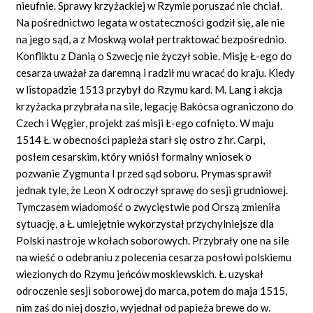
nieufnie. Sprawy krzyżackiej w Rzymie poruszać nie chciał.
Na pośrednictwo legata w ostateczności godził się, ale nie
na jego sąd, a z Moskwą wolał pertraktować bezpośrednio.
Konfliktu z Danią o Szwecję nie życzył sobie. Misję Ł-ego do
cesarza uważał za daremną i radził mu wracać do kraju. Kiedy
w listopadzie 1513 przybył do Rzymu kard. M. Lang i akcja
krzyżacka przybrała na sile, legację Bakócsa ograniczono do
Czech i Węgier, projekt zaś misji Ł-ego cofnięto. W maju
1514 Ł. w obecności papieża starł się ostro z hr. Carpi,
posłem cesarskim, który wniósł formalny wniosek o
pozwanie Zygmunta I przed sąd soboru. Prymas sprawił
jednak tyle, że Leon X odroczył sprawę do sesji grudniowej.
Tymczasem wiadomość o zwycięstwie pod Orszą zmieniła
sytuację, a Ł. umiejętnie wykorzystał przychylniejsze dla
Polski nastroje w kołach soborowych. Przybrały one na sile
na wieść o odebraniu z polecenia cesarza posłowi polskiemu
wiezionych do Rzymu jeńców moskiewskich. Ł. uzyskał
odroczenie sesji soborowej do marca, potem do maja 1515,
nim zaś do niej doszło, wyjednał od papieża brewe do w.