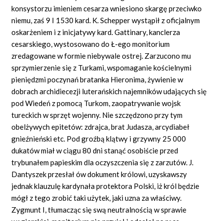
konsystorzu imieniem cesarza wniesiono skargę przeciwko
niemu, zaś 9 I 1530 kard. K. Schepper wystąpił z oficjalnym
oskarżeniem i z inicjatywy kard. Gattinary, kanclerza
cesarskiego, wystosowano do Ł-ego monitorium
zredagowane w formie niebywale ostrej. Zarzucono mu
sprzymierzenie się z Turkami, wspomaganie kościelnymi
pieniędzmi poczynań bratanka Hieronima, żywienie w
dobrach archidiecezji luterańskich najemników udających się
pod Wiedeń z pomocą Turkom, zaopatrywanie wojsk
tureckich w sprzęt wojenny. Nie szczędzono przy tym
obelżywych epitetów: zdrajca, brat Judasza, arcydiabeł
gnieźnieński etc. Pod groźbą klątwy i grzywny 25 000
dukatów miał w ciągu 80 dni stanąć osobiście przed
trybunałem papieskim dla oczyszczenia się z zarzutów. J.
Dantyszek przesłał ów dokument królowi, uzyskawszy
jednak klauzulę kardynała protektora Polski, iż król będzie
mógł z tego zrobić taki użytek, jaki uzna za właściwy.
Zygmunt I, tłumacząc się swą neutralnością w sprawie