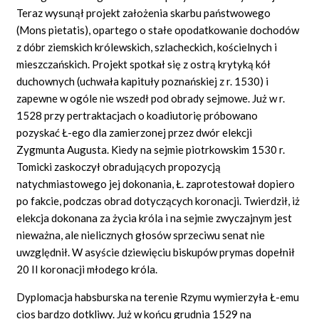
Teraz wysunął projekt założenia skarbu państwowego
(Mons pietatis), opartego o stałe opodatkowanie dochodów
z dóbr ziemskich królewskich, szlacheckich, kościelnych i
mieszczańskich. Projekt spotkał się z ostrą krytyką kół
duchownych (uchwała kapituły poznańskiej z r. 1530) i
zapewne w ogóle nie wszedł pod obrady sejmowe. Już w r.
1528 przy pertraktacjach o koadiutorię próbowano
pozyskać Ł-ego dla zamierzonej przez dwór elekcji
Zygmunta Augusta. Kiedy na sejmie piotrkowskim 1530 r.
Tomicki zaskoczył obradujących propozycją
natychmiastowego jej dokonania, Ł. zaprotestował dopiero
po fakcie, podczas obrad dotyczących koronacji. Twierdził, iż
elekcja dokonana za życia króla i na sejmie zwyczajnym jest
nieważna, ale nielicznych głosów sprzeciwu senat nie
uwzględnił. W asyście dziewięciu biskupów prymas dopełnił
20 II koronacji młodego króla.
Dyplomacja habsburska na terenie Rzymu wymierzyła Ł-emu
cios bardzo dotkliwy. Już w końcu grudnia 1529 na