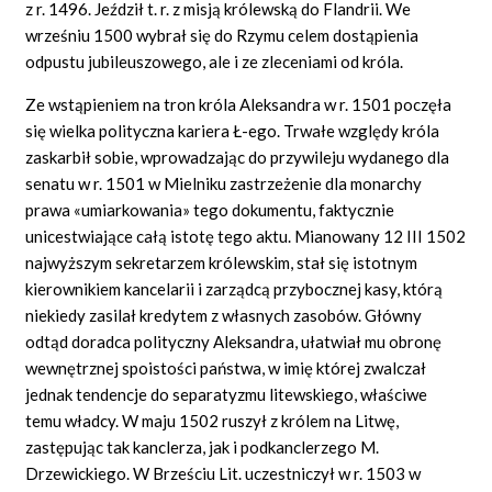
z r. 1496. Jeździł t. r. z misją królewską do Flandrii. We
wrześniu 1500 wybrał się do Rzymu celem dostąpienia
odpustu jubileuszowego, ale i ze zleceniami od króla.
Ze wstąpieniem na tron króla Aleksandra w r. 1501 poczęła
się wielka polityczna kariera Ł-ego. Trwałe względy króla
zaskarbił sobie, wprowadzając do przywileju wydanego dla
senatu w r. 1501 w Mielniku zastrzeżenie dla monarchy
prawa «umiarkowania» tego dokumentu, faktycznie
unicestwiające całą istotę tego aktu. Mianowany 12 III 1502
najwyższym sekretarzem królewskim, stał się istotnym
kierownikiem kancelarii i zarządcą przybocznej kasy, którą
niekiedy zasilał kredytem z własnych zasobów. Główny
odtąd doradca polityczny Aleksandra, ułatwiał mu obronę
wewnętrznej spoistości państwa, w imię której zwalczał
jednak tendencje do separatyzmu litewskiego, właściwe
temu władcy. W maju 1502 ruszył z królem na Litwę,
zastępując tak kanclerza, jak i podkanclerzego M.
Drzewickiego. W Brześciu Lit. uczestniczył w r. 1503 w