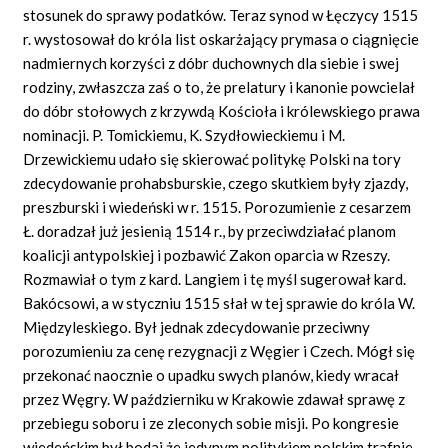
stosunek do sprawy podatków. Teraz synod w Łęczycy 1515
r. wystosował do króla list oskarżający prymasa o ciągnięcie
nadmiernych korzyści z dóbr duchownych dla siebie i swej
rodziny, zwłaszcza zaś o to, że prelatury i kanonie powcielał
do dóbr stołowych z krzywdą Kościoła i królewskiego prawa
nominacji. P. Tomickiemu, K. Szydłowieckiemu i M.
Drzewickiemu udało się skierować politykę Polski na tory
zdecydowanie prohabsburskie, czego skutkiem były zjazdy,
preszburski i wiedeński w r. 1515. Porozumienie z cesarzem
Ł. doradzał już jesienią 1514 r., by przeciwdziałać planom
koalicji antypolskiej i pozbawić Zakon oparcia w Rzeszy.
Rozmawiał o tym z kard. Langiem i tę myśl sugerował kard.
Bakócsowi, a w styczniu 1515 słał w tej sprawie do króla W.
Międzyleskiego. Był jednak zdecydowanie przeciwny
porozumieniu za cenę rezygnacji z Węgier i Czech. Mógł się
przekonać naocznie o upadku swych planów, kiedy wracał
przez Węgry. W październiku w Krakowie zdawał sprawę z
przebiegu soboru i ze zleconych sobie misji. Po kongresie
wiedeńskim był bodaj że jedynym politykiem polskim trafnie