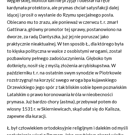
węgierskiej, monitorium nie przyjął i odesłał na ręce
kardynała protektora, ale prymas chciał satysfakcji dalej
idącej i prosił o wysłanie do Rzymu specjalnego posła.
Obiecano mu to zrazu, ale ponieważ w czerwcu t. r. zmarł
Gattinara, główny promotor tej sprawy, postanowiono na
dworze, za radą Dantyszka, już jej nie poruszać jako
praktycznie nieaktualnej. W ten sposób Ł., dla którego była
to klęska polityczna w walce z osobistymi wrogami, został
pozbawiony pełnego zadośćuczynienia. Głęboko tym
dotknięty, nosił się z myślą złożenia arcybiskupstwa. W
październiku t. r. na ostatnim swym synodzie w Piotrkowie
rozstrzygnął na korzyść swego wroga bpa kujawskiego
Drzewickiego jego spór z tak bliskim sobie bpem poznańskim
Latalskim o prawo koronowania króla w nieobecności
prymasa. Już bardzo chory (astma), przebywał potem do
wiosny 1531 r. w Skierniewicach, skąd udał się do Kalisza,
zapewne dla kuracji.
Ł. był człowiekiem ortodoksyjnie religijnym i dalekim od myśli
rozluźniania więzi z Rzymem. Jako arcybiskup okazał wielką