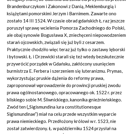
Brandenburczykom i Zakonowi z Danią, Meklemburgią i
książętami pomorskimi Jerzym i Barnimem. Zawarte ono
zostało 14 III 1524. W czasie obrad gdańskich Ł. raz jeszcze
poruszył sprawę wcielenia Pomorza Zachodniego do Polski,
ale obaj synowie Bogusława X, zniechęceni niepowodzeniem
starań ojcowskich, związali się już byli z cesarzem.
Praktycznie chodziło więc teraz już tylko o zastawy lęborski
i bytowski. Ł. i Drzewicki starali się też wtedy bezskutecznie
przywrócić porządek w Gdańsku, zakłócony usunięciem
burmistrza E. Ferbera i szerzeniem się luteranizmu. Prymas,
wykorzystując pruskie dążenia do reformy prawa,
zaproponował wprowadzenie do prowincji pruskiej zwodu
prawa ogólnostanowego, opracowanego ok. 1522 r. przez
bliskiego sobie M. Śliwnickiego, kanonika gnieźnieńskiego.
Zwód ten („Sigismundina iura constitutionesque
Sigismundinae”) miał na celu przede wszystkim wyparcie
prawa niemieckiego. Przedłożony królowi w r. 1523, nie
został zatwierdzony. Ł. w październiku 1524 przysłał na