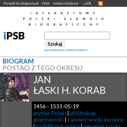
A
Przejdź do: biogramy.pl
FINA
zwiększ kontrast
A
A
wyszukiwanie zaawansowane
BIOGRAM
POSTACI Z TEGO OKRESU
JAN
ŁASKI H. KORAB
1456
-
1531-05-19
prymas Polski
|
arcybiskup
gnieźnieński
|
kanclerz wielki koronny
|
kodyfikator prawa
|
mecenas sztuki