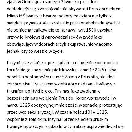
zjazd w Grudziądzu samego Śliwnickiego celem
dokładniejszego zaznajomienia obywateli Prus z projektem.
Mimo iż Śliwnicki stwarzał pozory, że działa nie tylko z
mandatu prymasa, ale i króla, nie przekonał obradujących. Ł.
nie poniechał całkowicie tej sprawy i w r. 1530 uzyskał
przywilej królewski wprowadzający ów zwód jako
obowiązujący w dobrach arcybiskupstwa, nie wiadomo
jednak, czy to weszło w życie.
Przymierze gdańskie przesądziło o uchyleniu kompromisu
toruńskiego i na sejmie piotrkowskim zimą 1524/5 r. izba
poselska postanowiła usunąć Zakon z Prus siłą, ale idea
kompromisu i tym razem wzięła górę nad tym chwilowym
triumfem polityki Ł-ego. Prymas, jako zwolennik
bezpośredniego wcielenia Prus do Korony, przewodził w
marcu 1525 opozycyjnej mniejszości w senacie, protestując
przeciwko sekularyzacji. W czasie hołdu 10 IV 1525,
wspólnie z Tomickim, trzymał przed księciem pruskim
Ewangelię, po czym z udziału w tym akcie usprawiedliwiał się