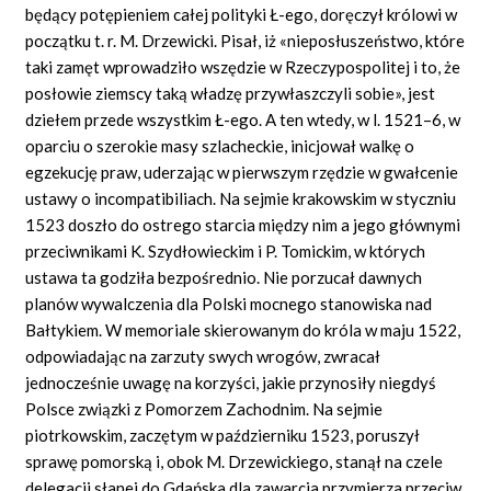
będący potępieniem całej polityki Ł-ego, doręczył królowi w
początku t. r. M. Drzewicki. Pisał, iż «nieposłuszeństwo, które
taki zamęt wprowadziło wszędzie w Rzeczypospolitej i to, że
posłowie ziemscy taką władzę przywłaszczyli sobie», jest
dziełem przede wszystkim Ł-ego. A ten wtedy, w l. 1521–6, w
oparciu o szerokie masy szlacheckie, inicjował walkę o
egzekucję praw, uderzając w pierwszym rzędzie w gwałcenie
ustawy o incompatibiliach. Na sejmie krakowskim w styczniu
1523 doszło do ostrego starcia między nim a jego głównymi
przeciwnikami K. Szydłowieckim i P. Tomickim, w których
ustawa ta godziła bezpośrednio. Nie porzucał dawnych
planów wywalczenia dla Polski mocnego stanowiska nad
Bałtykiem. W memoriale skierowanym do króla w maju 1522,
odpowiadając na zarzuty swych wrogów, zwracał
jednocześnie uwagę na korzyści, jakie przynosiły niegdyś
Polsce związki z Pomorzem Zachodnim. Na sejmie
piotrkowskim, zaczętym w październiku 1523, poruszył
sprawę pomorską i, obok M. Drzewickiego, stanął na czele
delegacji słanej do Gdańska dla zawarcia przymierza przeciw