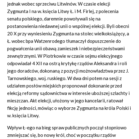
jednak wobec sprzeciwu Litwinów. W czasie elekcji
Zygmunta I na w. księcia Litwy Ł. i M. Firlej, z polecenia
senatu polskiego, daremnie powoływali się na
postanowienia niedawnej unii o wspólnej elekcji. Byli obecni
20 X przy wyniesieniu Zygmunta na stolec wielkoksiążęcy, a
Ł. wobec bpa Watzenrodego tłumaczył dopuszczenie do
pogwałcenia unii obawą zamieszek i niebezpieczeństwami
zewnętrznymi. W Piotrkowie w czasie sejmu elekcyjnego
odpowiadał 4 XII na ostrą krytykę rządów Aleksandra i roli
jego doradców, dokonaną z pozycji możnowładztwa przez J.
Tarnowskiego, woj. ruskiego. W dwa dni potem na sesji z
udziałem posłów miejskich proponował dokonanie przed
elekcją reformy sądownictwa w interesie uboższej szlachty i
mieszczan. Akt elekcji, ułożony w jego kancelarii, ratował
fikcję jedności, mówiąc o wyborze Zygmunta na króla Polski i
w. księcia Litwy.
Wpływ Ł-ego na bieg spraw publicznych począł stopniowo
zmniejszać się, bo nowy król, choć w początku rządów