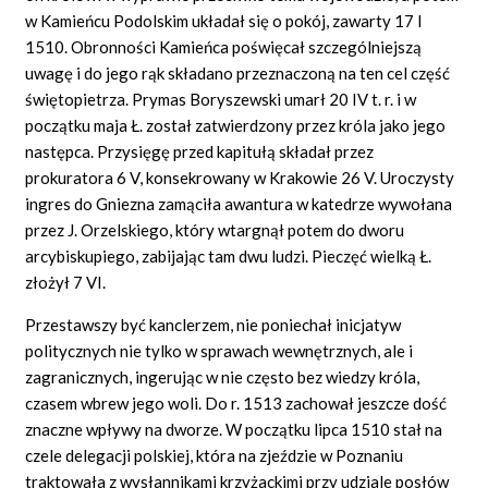
w Kamieńcu Podolskim układał się o pokój, zawarty 17 I
1510. Obronności Kamieńca poświęcał szczególniejszą
uwagę i do jego rąk składano przeznaczoną na ten cel część
świętopietrza. Prymas Boryszewski umarł 20 IV t. r. i w
początku maja Ł. został zatwierdzony przez króla jako jego
następca. Przysięgę przed kapitułą składał przez
prokuratora 6 V, konsekrowany w Krakowie 26 V. Uroczysty
ingres do Gniezna zamąciła awantura w katedrze wywołana
przez J. Orzelskiego, który wtargnął potem do dworu
arcybiskupiego, zabijając tam dwu ludzi. Pieczęć wielką Ł.
złożył 7 VI.
Przestawszy być kanclerzem, nie poniechał inicjatyw
politycznych nie tylko w sprawach wewnętrznych, ale i
zagranicznych, ingerując w nie często bez wiedzy króla,
czasem wbrew jego woli. Do r. 1513 zachował jeszcze dość
znaczne wpływy na dworze. W początku lipca 1510 stał na
czele delegacji polskiej, która na zjeździe w Poznaniu
traktowała z wysłannikami krzyżackimi przy udziale posłów