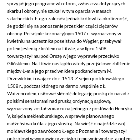
sprzyjał jego programowi reform, zwłaszcza dotyczących
skarbu i obrony, nie szukał w tym oparcia w masach
szlacheckich. Ł-ego zalecała jednak królowi ta okoliczność,
że godził się na ponoszenie przez kler części ciężarów
obrony. Po sejmie koronacyjnym 1507 r., wyznaczony w
kwietniu na uczestnika poselstwa do Węgier, przebywał
potem jesienią z królem na Litwie, a w lipcu 1508
towarzyszył mu pod Orszę w jego wyprawie przeciwko
Glińskiemu. Na Litwie nastąpiło wtedy przejściowe zbliżenie
między Ł-m a jego przeciwnikiem podkanclerzym M.
Drzewickim, trwające do r. 1513. Z sejmu piotrkowskiego
1508 r., podczas którego na darmo, wspólnie z Ł.
Watzenrodem, usiłował skłonić delegację pruską do narad z
polskimi senatorami nad pruską ordynacją sądową,
wyznaczony został w marcu na jednego z posłów do Henryka
V, księcia meklemburskiego, w sprawie planowanego
małżeństwa króla z jego siostrą. Na wieść o najeździe woj.
mołdawskiego zawrócono Ł-ego z Poznania i towarzyszył
on królowi w wyprawie przeciwko temu wojewodzie, a potem