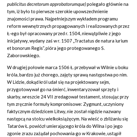
publicitus
decretorum approbatorumque)
polegało głównie na
tym, iż było to pierwsze szerokie upowszechnienie
znajomości prawa. Najpełniejszym wykładem programu
reform wewnętrznych propagowanych i realizowanych przez
Ł-ego był opracowany przed r. 1504, niewątpliwie z jego
inicjatywy, wydany zaś w r. 1507 „Tractatus de natura iurium
et bonorum Regis”, pióra jego protegowanego S.
Zaborowskiego.
W drugiej połowie marca 1506 Ł. przebywał w Wilnie u boku
króla, bardzo już chorego, zajęty sprawą następstwa po nim.
W Lidzie, dokąd król udał się na projektowany sejm,
przygotowywał go na śmierć, inwentaryzował sprzęty i
skarby, wreszcie 24 VII zredagował testament, stosując przy
tym zręcznie formuły kompromisowe: Zygmunt, uczyniony
faktycznym dziedzicem Litwy, nie został nigdzie nazwany
następcą na stolcu wielkoksiążęcym. Na wieść o zbliżaniu się
Tatarów Ł. powiózł umierającego króla do Wilna i po jego
zgonie zrazu zażądał pochowania go w Krakowie, ustąpił