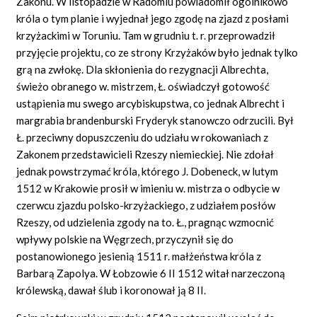
Zakonu. W listopadzie w Radomiu powiadomił ogólnikowo
króla o tym planie i wyjednał jego zgodę na zjazd z posłami
krzyżackimi w Toruniu. Tam w grudniu t. r. przeprowadził
przyjęcie projektu, co ze strony Krzyżaków było jednak tylko
grą na zwłokę. Dla skłonienia do rezygnacji Albrechta,
świeżo obranego w. mistrzem, Ł. oświadczył gotowość
ustąpienia mu swego arcybiskupstwa, co jednak Albrecht i
margrabia brandenburski Fryderyk stanowczo odrzucili. Był
Ł. przeciwny dopuszczeniu do udziału w rokowaniach z
Zakonem przedstawicieli Rzeszy niemieckiej. Nie zdołał
jednak powstrzymać króla, którego J. Dobeneck, w lutym
1512 w Krakowie prosił w imieniu w. mistrza o odbycie w
czerwcu zjazdu polsko-krzyżackiego, z udziałem posłów
Rzeszy, od udzielenia zgody na to. Ł., pragnąc wzmocnić
wpływy polskie na Węgrzech, przyczynił się do
postanowionego jesienią 1511 r. małżeństwa króla z
Barbarą Zapolya. W Łobzowie 6 II 1512 witał narzeczoną
królewską, dawał ślub i koronował ją 8 II.