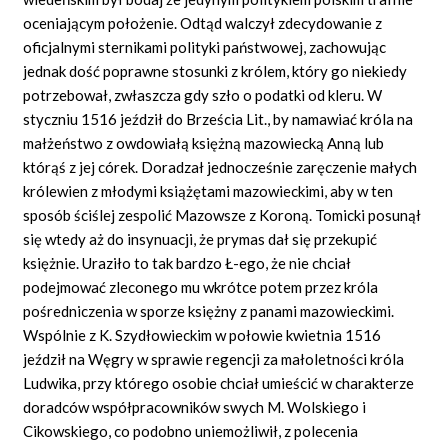
oceniającym położenie. Odtąd walczył zdecydowanie z
oficjalnymi sternikami polityki państwowej, zachowując
jednak dość poprawne stosunki z królem, który go niekiedy
potrzebował, zwłaszcza gdy szło o podatki od kleru. W
styczniu 1516 jeździł do Brześcia Lit., by namawiać króla na
małżeństwo z owdowiałą księżną mazowiecką Anną lub
którąś z jej córek. Doradzał jednocześnie zaręczenie małych
królewien z młodymi książętami mazowieckimi, aby w ten
sposób ściślej zespolić Mazowsze z Koroną. Tomicki posunął
się wtedy aż do insynuacji, że prymas dał się przekupić
księżnie. Uraziło to tak bardzo Ł-ego, że nie chciał
podejmować zleconego mu wkrótce potem przez króla
pośredniczenia w sporze księżny z panami mazowieckimi.
Wspólnie z K. Szydłowieckim w połowie kwietnia 1516
jeździł na Węgry w sprawie regencji za małoletności króla
Ludwika, przy którego osobie chciał umieścić w charakterze
doradców współpracowników swych M. Wolskiego i
Cikowskiego, co podobno uniemożliwił, z polecenia