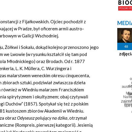
onstancji z Fijałkowskich. Ojciec pochodził z
MEDI
kającej w Pradze, był oficerem armii austro-
karbowym w Galicji Wschodniej.
48
ju, Żółkwi i Sokalu, dokąd kolejno przenoszono jego
zdjęci
um we Lwowie (w rysunku kształcił się tam pod
ola Młodnickiego) oraz Brodach. Od r. 1877
kerla, L. K. Müllera, C. Wurzingera i
czas malarstwem weneckim okresu cinquecenta,
zbiorach sztuki, podziwiał zwłaszcza dzieła
ym również w Wiedniu malarzem Franciszkiem
nia spirytyzmem i okultyzmem; obaj czytywali
ięgi Duchów” (1857).
Spotykał się też z polskim
881 kustoszem zbiorów Akademii w Wiedniu.
za obraz
Odyseusz poluj
ą
cy na dzika
, otrzymał
iczne (Rompreis, pierwszej kategorii). Jesienią