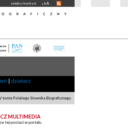
A
zwiększ kontrast
A
A
rcie
czne
ień
|
działacz
 tomie Polskiego Słownika Biograficznego.
CZ MULTIMEDIA
ce tej postaci w portalu