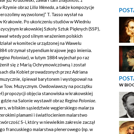
ał już Krudowski; zawarł tam znajomość z
w Rzymie obraz
Lilla Weneda
, a także kompozycje
POST
Jerozolimy wyzwolonej” T. Tasso wysłał na
w Krakowie. Po ukończeniu studiów w Wiedniu
ozycyjnym krakowskiej Szkoły Sztuk Pięknych (SSP),
awał wtedy pod silnym wrażeniem polskich
działał w komitecie urządzonej na Wawelu
1884 otrzymał stypendium krajowe jego imienia.
egina Poloniae
), w lutym 1884 wyjechał po raz
żenił się z Marią Ochrymowiczówną i został
sach dla Kobiet
prowadzonych przez
Adriana
POST
muzycznie, śpiewał barytonem i występował na
W BIO
wu w Tow. Muzycznym. Owdowiawszy na początku
deł) propozycji objęcia stanowiska w krakowskiej
 gdzie na Salonie wystawił obraz
Regina Poloniae
.
ers, w bliskim sąsiedztwie węgierskiego malarza
erokimi plamami i światłocieniem malarstwo
órczość S-i, który w niewielkim zakresie zaczął
o francuskiego malarstwa plenerowego (np. w