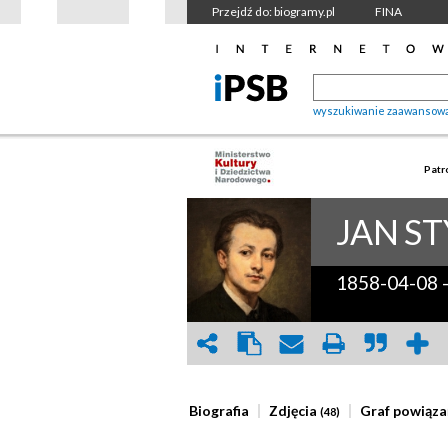
Przejdź do: biogramy.pl
FINA
wyszukiwanie zaawansow
Patr
JAN
ST
1858-04-08
Biografia
Zdjęcia
Graf powiąza
(48)