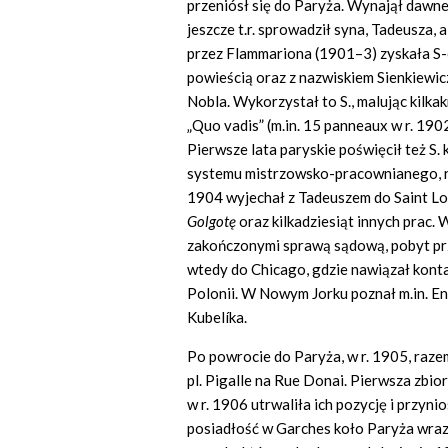
przeniósł się do Paryża. Wynajął dawne 
jeszcze t.r. sprowadził syna, Tadeusza, 
przez Flammariona (1901–3) zyskała S-c
powieścią oraz z nazwiskiem Sienkiewi
Nobla. Wykorzystał to S., malując kilkak
„Quo vadis” (m.in. 15 panneaux w r. 1902
Pierwsze lata paryskie poświęcił też 
systemu mistrzowsko-pracownianego, re
1904 wyjechał z Tadeuszem do Saint Lo
Golgot
ę
oraz kilkadziesiąt innych prac.
zakończonymi sprawą sądową, pobyt prze
wtedy do Chicago, gdzie nawiązał konta
Polonii. W Nowym Jorku poznał m.in. E
Kubelíka.
Po powrocie do Paryża, w r. 1905, razem
pl. Pigalle na Rue Donai. Pierwsza zbi
w r. 1906 utrwaliła ich pozycję i przyni
posiadłość w Garches koło Paryża wraz 