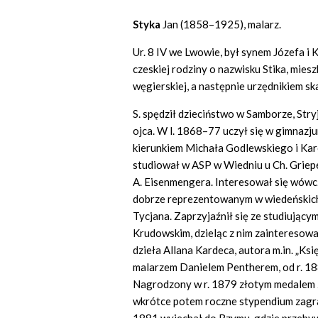
Styka
Jan (1858–1925), malarz.
Ur. 8 IV we Lwowie, był synem Józefa i K
czeskiej rodziny o nazwisku Stika, miesz
węgierskiej, a następnie urzędnikiem s
S. spędził dzieciństwo w Samborze, Stry
ojca. W l. 1868–77 uczył się w gimnazj
kierunkiem Michała Godlewskiego i Kar
studiował w ASP w Wiedniu u Ch. Griepen
A. Eisenmengera. Interesował się wów
dobrze reprezentowanym w wiedeńskich 
Tycjana. Zaprzyjaźnił się ze studiując
Krudowskim, dzieląc z nim zainteresowa
dzieła Allana Kardeca, autora m.in. „Ks
malarzem Danielem Pentherem, od r. 1
Nagrodzony w r. 1879 złotym medalem 
wkrótce potem roczne stypendium zagran