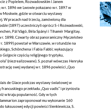
ocie
z Popielem, Rozwadowskim i Janem
 w r. 1896 we Lwowie pokazano w r. 1897 w
 w Moskwie, gdzie w otwarciu wystawy
ej. W pracach nad trzecią, zamówioną dla
odzie
(1897) uczestniczyli oprócz S-i Rozwadowski,
nchen, Pál Vágó, Béla Spányi i Tihamér Margitay.
 r. 1898. Czwarty obraz panoramiczny
M
ę
cze
ń
stwo
r. 1899) powstał w Warszawie, w rotundzie na
iego, Schönchena i Fabia Fabbi; wykazujący
po
Golgocie
częścią religijnego tryptyku,
ła” (niezrealizowane). S. poznał wówczas Henryka
ilustrację swej wydanej w r. 1896 powieści „Quo
lais de Glace podczas wystawy światowej w
ją francuskiego przekładu „Quo vadis” i przyniosła
 niż w kraju popularność. Gdy w tych
 Flammarion zaproponował mu wykonanie 160
do luksusowej edycji powieści Sienkiewicza, S.