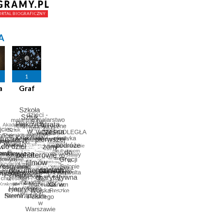
A
1
a
Graf