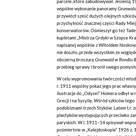
parcele, które zabudowywał. Jesienią 
wspólne wykonanie panoramy
Grunwal
przywiózł sześć dużych olejnych szkicó
przychylność znacznej części Rady Miejs
konserwatorów. Ośmieszył go też Tadeus
kupletami „Mistrza Grdyki w Szopce Kra
napisanej wspólnie z Witoldem Noskows
nie doszło, przede wszystkim ze wzglę
obszerną broszurę
Grunwald w Rondlu B
przebieg sprawy i bronił swego pomysł
W celu wypromowania twórczości młodsz
r. 1911 wspólny pokaz jego prac własn
ilustracje do „Odysei” Homera odbył w 
Grecji i na Sycylię. Wśród szkiców tego 
podobiznami trzech Styków. Latem t.r. 
plastyków występujących przeciwko za
paryskich. W l. 1911–14 spisywał wspo
pośmiertnie w „Kalejdoskopie” 1926 z. 1