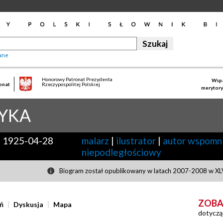
ane
Honorowy Patronat Prezydenta
Wspa
onat
Rzeczypospolitej Polskiej
merytory
YKA
-
1925-04-28
malarz
|
ilustrator
|
autor wspomn
niepodległościowy
Biogram został opublikowany w latach 2007-2008 w XLV
ZOBA
ń
Dyskusja
Mapa
dotyczą