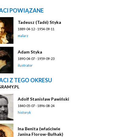
ACI POWIĄZANE
Tadeusz (Tadé) Styka
1889-04-12 - 1954-09-11
malarz
Adam Styka
1890-04-07 - 1959-09-23
ilustrator
ACI Z TEGO OKRESU
GRAMY.PL
Adolf Stanisław Pawiński
1840-05-07 - 1896-08-24
historyk
Ina Benita (właściwie
Janina Florow-Bułhak)