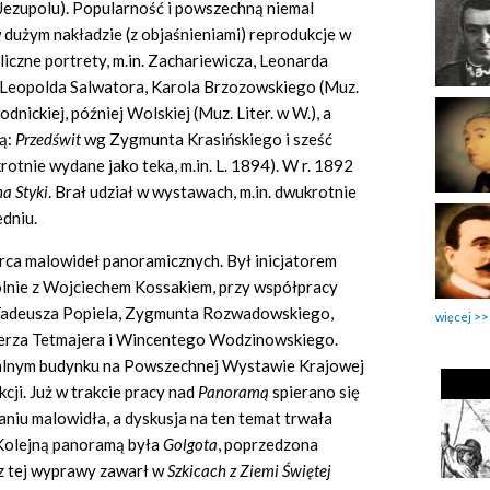
Jezupolu). Popularność i powszechną niemal
dużym nakładzie (z objaśnieniami) reprodukcje w
liczne portrety, m.in. Zachariewicza, Leonarda
 Leopolda Salwatora, Karola Brzozowskiego (Muz.
dnickiej, później Wolskiej (Muz. Liter. w W.), a
rą:
Przed
ś
wit
wg Zygmunta Krasińskiego i sześć
rotnie wydane jako teka, m.in. L. 1894). W r. 1892
na Styki
.
Brał udział w wystawach, m.in. dwukrotnie
edniu.
órca malowideł panoramicznych. Był inicjatorem
lnie z Wojciechem Kossakiem, przy współpracy
 Tadeusza Popiela, Zygmunta Rozwadowskiego,
więcej
erza Tetmajera i Wincentego Wodzinowskiego.
jalnym budynku na Powszechnej Wystawie Krajowej
cji. Już w trakcie pracy nad
Panoram
ą
spierano się
taniu malowidła, a dyskusja na ten temat trwała
. Kolejną panoramą była
Golgota
, poprzedzona
 z tej wyprawy zawarł w
Szkicach z Ziemi
Ś
wi
ę
tej