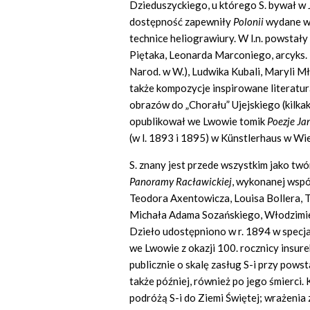
Dzieduszyckiego, u którego S. bywał w 
dostępność zapewniły
Polonii
wydane w 
technice heliograwiury. W l.n. powstały 
Piętaka, Leonarda Marconiego, arcyks.
Narod. w W.), Ludwika Kubali, Maryli Mło
także kompozycje inspirowane literatu
obrazów do „Chorału” Ujejskiego (kilkak
opublikował we Lwowie tomik
Poezje Ja
(w l. 1893 i 1895) w Künstlerhaus w Wi
S. znany jest przede wszystkim jako tw
Panoramy Rac
ł
awickiej
, wykonanej wspó
Teodora Axentowicza, Louisa Bollera,
Michała Adama Sozańskiego, Włodzimi
Dzieło udostępniono w r. 1894 w spec
we Lwowie z okazji 100. rocznicy insurek
publicznie o skalę zasług S-i przy pows
także później, również po jego śmierci
podróżą S-i do Ziemi Świętej; wrażenia