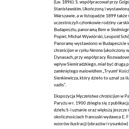
(Lw. 1896). S. współpracował przy
Golg
Stanisławskim. Ukończoną i wystawioną
Warszawie, a w listopadzie 1899 także
uczestniczyli członkowie rodziny carski
Budapesztu, panoramą
Bem w Siedmiogr
Popiel, Michał Wywiórski, Leopold Schö
Panoramę wystawiono w Budapeszcie w
chrze
ś
cijan w cyrku Nerona
(ukończony w 
Dynasach, przy współpracy Rozwadowsk
wpływ Siemiradzkiego, miał być drugą 
zamkniętego malowidłem „Tryumf Kościo
Sienkiewicza, który dzieło to uznał za 
vadis”.
Ekspozycja
M
ę
cze
ń
stwa chrze
ś
cijan
w Pa
Paryżu w r. 1900 zbiegła się z publikac
dziełu S-i uznanie oraz większą jeszcze
okolicznościach francuski wydawca E.
wzorów ilustracji (obrazów i rysunków) 