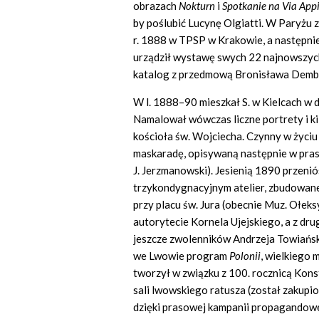
obrazach
Nokturn
i
Spotkanie na Via App
by poślubić Lucynę Olgiatti. W Paryżu 
r. 1888 w TPSP w Krakowie, a następni
urządził wystawę swych 22 najnowszyc
katalog z przedmową Bronisława Demb
W l. 1888–90 mieszkał S. w Kielcach w
Namalował wówczas liczne portrety i ki
kościoła św. Wojciecha. Czynny w życi
maskaradę, opisywaną następnie w prasi
J. Jerzmanowski). Jesienią 1890 przenió
trzykondygnacyjnym atelier, zbudowane
przy placu św. Jura (obecnie Muz. Ołek
autorytecie Kornela Ujejskiego, a z dru
jeszcze zwolenników Andrzeja Towiańs
we Lwowie program
Polonii
, wielkiego
tworzył w związku z 100. rocznicą Kon
sali lwowskiego ratusza (został zakupio
dzięki prasowej kampanii propagandowe