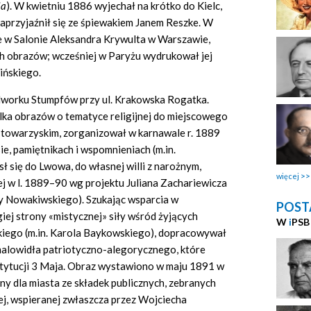
ia
). W kwietniu 1886 wyjechał na krótko do Kielc,
zaprzyjaźnił się ze śpiewakiem Janem Reszke. W
e w Salonie Aleksandra Krywulta w Warszawie,
h obrazów; wcześniej w Paryżu wydrukował jej
ińskiego.
 dworku Stumpfów przy ul. Krakowska Rogatka.
lka obrazów o tematyce religijnej do miejscowego
u towarzyskim, zorganizował w karnawale r. 1889
e, pamiętnikach i wspomnieniach (m.in.
sł się do Lwowa, do własnej willi z narożnym,
więcej
j w l. 1889–90 wg projektu Juliana Zachariewicza
sy Nowakiwskiego). Szukając wsparcia w
POST
giej strony «mistycznej» siły wśród żyjących
W
i
PSB
kiego (m.in. Karola Baykowskiego), dopracowywał
 malowidła patriotyczno-alegorycznego, które
stytucji 3 Maja. Obraz wystawiono w maju 1891 w
ny dla miasta ze składek publicznych, zebranych
j, wspieranej zwłaszcza przez Wojciecha