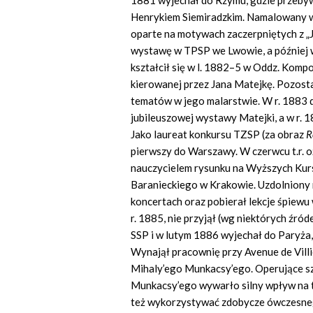
1881 wyjechał do Rzymu, gdzie przebyw
Henrykiem Siemiradzkim. Namalowany 
oparte na motywach zaczerpniętych z „
wystawę w TPSP we Lwowie, a później 
kształcił się w l. 1882–5 w Oddz. Komp
kierowanej przez Jana Matejkę. Pozost
tematów w jego malarstwie. W r. 1883 
jubileuszowej wystawy Matejki, a w r. 
Jako laureat konkursu TZSP (za obraz
R
pierwszy do Warszawy. W czerwcu t.r. o
nauczycielem rysunku na Wyższych Kur
Baranieckiego w Krakowie. Uzdolniony 
koncertach oraz pobierał lekcje śpie
r. 1885, nie przyjął (wg niektórych źró
SSP i w lutym 1886 wyjechał do Paryża,
Wynajął pracownię przy Avenue de Villi
Mihaly’ego Munkacsy’ego. Operujące sz
Munkacsy’ego wywarło silny wpływ na tw
też wykorzystywać zdobycze ówczesneg