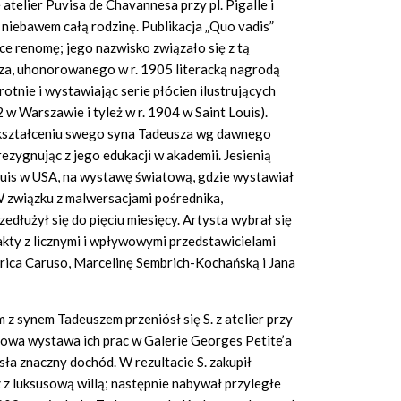
atelier Puvisa de Chavannesa przy pl. Pigalle i
a niebawem całą rodzinę. Publikacja „Quo vadis”
e renomę; jego nazwisko związało się z tą
cza, uhonorowanego w r. 1905 literacką nagrodą
rotnie i wystawiając serie płócien ilustrujących
 w Warszawie i tyleż w r. 1904 w Saint Louis).
S. kształceniu swego syna Tadeusza wg dawnego
zygnując z jego edukacji w akademii. Jesienią
uis w USA, na wystawę światową, gdzie wystawiał
 W związku z malwersacjami pośrednika,
dłużył się do pięciu miesięcy. Artysta wybrał się
kty z licznymi i wpływowymi przedstawicielami
nrica Caruso, Marcelinę Sembrich-Kochańską i Jana
 z synem Tadeuszem przeniósł się S. z atelier przy
orowa wystawa ich prac w Galerie Georges Petite’a
osła znaczny dochód. W rezultacie S. zakupił
z luksusową willą; następnie nabywał przyległe