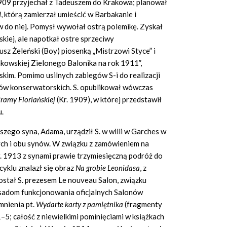
1909 przyjechał z Tadeuszem do Krakowa; planował
d
, którą zamierzał umieścić w Barbakanie i
w do niej. Pomysł wywołał ostrą polemikę. Zyskał
kiej, ale napotkał ostre sprzeciwy
z Żeleński (Boy) piosenką „Mistrzowi Styce” i
kowskiej Zielonego Balonika na rok 1911”,
kim. Pomimo usilnych zabiegów S-i do realizacji
dów konserwatorskich. S. opublikował wówczas
ramy Floria
ń
skiej
(Kr. 1909), w której przedstawił
u.
ego syna, Adama, urządził S. w willi w Garches w
ych i obu synów. W związku z zamówieniem na
r. 1913 z synami prawie trzymiesięczną podróż do
cyklu znalazł się obraz
Na grobie Leonidasa
, z
został S. prezesem Le nouveau Salon, związku
sadom funkcjonowania oficjalnych Salonów
mnienia pt.
Wydarte karty z pami
ę
tnika
(fragmenty
–5; całość z niewielkimi pominięciami w książkach