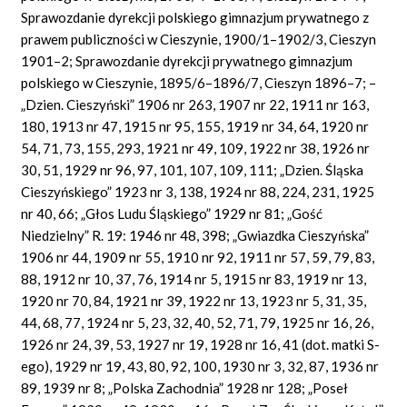
Sprawozdanie dyrekcji polskiego gimnazjum prywatnego z
prawem publiczności w Cieszynie, 1900/1–1902/3, Cieszyn
1901–2; Sprawozdanie dyrekcji prywatnego gimnazjum
polskiego w Cieszynie, 1895/6–1896/7, Cieszyn 1896–7; –
„Dzien. Cieszyński” 1906 nr 263, 1907 nr 22, 1911 nr 163,
180, 1913 nr 47, 1915 nr 95, 155, 1919 nr 34, 64, 1920 nr
54, 71, 73, 155, 293, 1921 nr 49, 109, 1922 nr 38, 1926 nr
30, 51, 1929 nr 96, 97, 101, 107, 109, 111; „Dzien. Śląska
Cieszyńskiego” 1923 nr 3, 138, 1924 nr 88, 224, 231, 1925
nr 40, 66; „Głos Ludu Śląskiego” 1929 nr 81; „Gość
Niedzielny” R. 19: 1946 nr 48, 398; „Gwiazdka Cieszyńska”
1906 nr 44, 1909 nr 55, 1910 nr 92, 1911 nr 57, 59, 79, 83,
88, 1912 nr 10, 37, 76, 1914 nr 5, 1915 nr 83, 1919 nr 13,
1920 nr 70, 84, 1921 nr 39, 1922 nr 13, 1923 nr 5, 31, 35,
44, 68, 77, 1924 nr 5, 23, 32, 40, 52, 71, 79, 1925 nr 16, 26,
1926 nr 24, 39, 53, 1927 nr 19, 1928 nr 16, 41 (dot. matki S-
ego), 1929 nr 19, 43, 80, 92, 100, 1930 nr 3, 32, 87, 1936 nr
89, 1939 nr 8; „Polska Zachodnia” 1928 nr 128; „Poseł