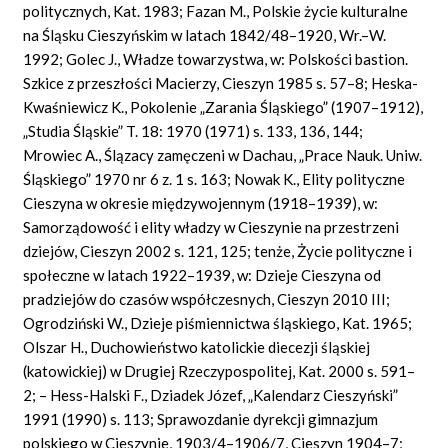
politycznych, Kat. 1983; Fazan M., Polskie życie kulturalne
na Śląsku Cieszyńskim w latach 1842/48–1920, Wr.–W.
1992; Golec J., Władze towarzystwa, w: Polskości bastion.
Szkice z przeszłości Macierzy, Cieszyn 1985 s. 57–8; Heska-
Kwaśniewicz K., Pokolenie „Zarania Śląskiego” (1907–1912),
„Studia Śląskie” T. 18: 1970 (1971) s. 133, 136, 144;
Mrowiec A., Ślązacy zamęczeni w Dachau, „Prace Nauk. Uniw.
Śląskiego” 1970 nr 6 z. 1 s. 163; Nowak K., Elity polityczne
Cieszyna w okresie międzywojennym (1918–1939), w:
Samorządowość i elity władzy w Cieszynie na przestrzeni
dziejów, Cieszyn 2002 s. 121, 125; tenże, Życie polityczne i
społeczne w latach 1922–1939, w: Dzieje Cieszyna od
pradziejów do czasów współczesnych, Cieszyn 2010 III;
Ogrodziński W., Dzieje piśmiennictwa śląskiego, Kat. 1965;
Olszar H., Duchowieństwo katolickie diecezji śląskiej
(katowickiej) w Drugiej Rzeczypospolitej, Kat. 2000 s. 591–
2; – Hess-Halski F., Dziadek Józef, „Kalendarz Cieszyński”
1991 (1990) s. 113; Sprawozdanie dyrekcji gimnazjum
polskiego w Cieszynie, 1903/4–1906/7, Cieszyn 1904–7;