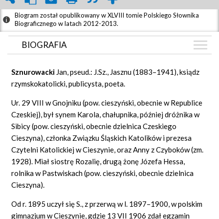
Biogram został opublikowany w XLVIII tomie Polskiego Słownika
Biograficznego w latach 2012-2013.
BIOGRAFIA
BIOGRAFIA
Sznurowacki
Jan, pseud.: J.Sz., Jasznu (1883–1941), ksiądz
GRAF POWIĄZAŃ
rzymskokatolicki, publicysta, poeta.
DYSKUSJA
Ur. 29 VIII w Gnojniku (pow. cieszyński, obecnie w Republice
Mapa
Czeskiej), był synem Karola, chałupnika, później dróżnika w
Sibicy (pow. cieszyński, obecnie dzielnica Czeskiego
Cieszyna), członka Związku Śląskich Katolików i prezesa
Czytelni Katolickiej w Cieszynie, oraz Anny z Czyboków (zm.
1928). Miał siostrę Rozalię, drugą żonę Józefa Hessa,
rolnika w Pastwiskach (pow. cieszyński, obecnie dzielnica
Cieszyna).
Od r. 1895 uczył się S., z przerwą w l. 1897–1900, w polskim
gimnazjum w Cieszynie, gdzie 13 VII 1906 zdał egzamin