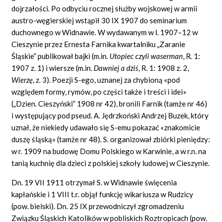
dojrzałości. Po odbyciu rocznej służby wojskowej w armii
austro-węgierskiej wstąpił 30 IX 1907 do seminarium
duchownego w Widnawie. W wydawanym w l. 1907–12 w
Cieszynie przez Ernesta Farnika kwartalniku „Zaranie
Śląskie” publikował bajki (m.in.
Utopiec czyli waserman
, R. 1:
1907 z. 1) i wiersze (m.in.
Dawniej a dzi
ś
, R. 1: 1908 z. 2,
Wierz
ę
, z. 3). Poezji S-ego, uznanej za chybioną «pod
względem formy, rymów, po części także i treści i idei»
(„Dzien. Cieszyński” 1908 nr 42), bronili Farnik (tamże nr 46)
i występujący pod pseud. A. Jędrzkoński Andrzej Buzek, który
uznał, że niekiedy udawało się S-emu pokazać «znakomicie
duszę śląską» (tamże nr 48). S. organizował zbiórki pieniędzy:
w r. 1909 na budowę Domu Polskiego w Karwinie, a w r.n. na
tanią kuchnię dla dzieci z polskiej szkoły ludowej w Cieszynie.
Dn. 19 VII 1911 otrzymał S. w Widnawie święcenia
kapłańskie i 1 VIII t.r. objął funkcję wikariusza w Rudzicy
(pow. bielski). Dn. 25 IX przewodniczył zgromadzeniu
Związku Śląskich Katolików w pobliskich Roztropicach (pow.