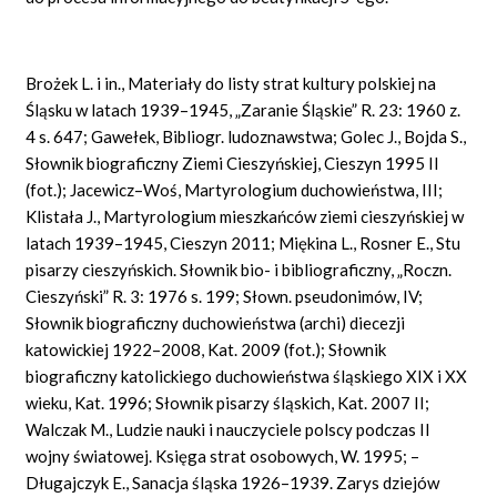
Brożek L. i in., Materiały do listy strat kultury polskiej na
Śląsku w latach 1939–1945, „Zaranie Śląskie” R. 23: 1960 z.
4 s. 647; Gawełek, Bibliogr. ludoznawstwa; Golec J., Bojda S.,
Słownik biograficzny Ziemi Cieszyńskiej, Cieszyn 1995 II
(fot.); Jacewicz–Woś, Martyrologium duchowieństwa, III;
Klistała J., Martyrologium mieszkańców ziemi cieszyńskiej w
latach 1939–1945, Cieszyn 2011; Miękina L., Rosner E., Stu
pisarzy cieszyńskich. Słownik bio- i bibliograficzny, „Roczn.
Cieszyński” R. 3: 1976 s. 199; Słown. pseudonimów, IV;
Słownik biograficzny duchowieństwa (archi) diecezji
katowickiej 1922–2008, Kat. 2009 (fot.); Słownik
biograficzny katolickiego duchowieństwa śląskiego XIX i XX
wieku, Kat. 1996; Słownik pisarzy śląskich, Kat. 2007 II;
Walczak M., Ludzie nauki i nauczyciele polscy podczas II
wojny światowej. Księga strat osobowych, W. 1995; –
Długajczyk E., Sanacja śląska 1926–1939. Zarys dziejów