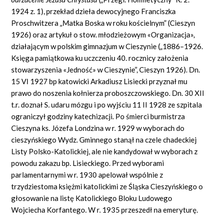
1924 z. 1), przekład dzieła dewocyjnego Franciszka
Proschwitzera „Matka Boska w roku kościelnym” (Cieszyn
1926) oraz artykuł o stow. młodzieżowym «Organizacja»,
działającym w polskim gimnazjum w Cieszynie („1886–1926.
Księga pamiątkowa ku uczczeniu 40. rocznicy założenia
stowarzyszenia «Jedność» w Cieszynie”, Cieszyn 1926). Dn.
15 VI 1927 bp katowicki Arkadiusz Lisiecki przyznał mu
prawo do noszenia kołnierza proboszczowskiego. Dn. 30 XII
t.r. doznał S. udaru mózgu i po wyjściu 11 II 1928 ze szpitala
ograniczył godziny katechizacji. Po śmierci burmistrza
Cieszyna ks. Józefa Londzina w r. 1929 w wyborach do
cieszyńskiego Wydz. Gminnego stanął na czele chadeckiej
Listy Polsko-Katolickiej, ale nie kandydował w wyborach z
powodu zakazu bp. Lisieckiego. Przed wyborami
parlamentarnymi w r. 1930 apelował wspólnie z
trzydziestoma księżmi katolickimi ze Śląska Cieszyńskiego o
głosowanie na listę Katolickiego Bloku Ludowego
Wojciecha Korfantego. W r. 1935 przeszedł na emeryturę.