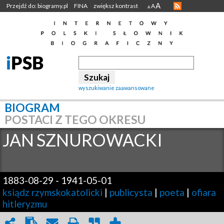
A
Przejdź do: biogramy.pl
FINA
zwiększ kontrast
A
A
wyszukiwanie zaawansowane
BIOGRAM
POSTACI Z TEGO OKRESU
JAN
SZNUROWACKI
1883-08-29
-
1941-05-01
ksiądz rzymskokatolicki
|
publicysta
|
poeta
|
ofiara
hitleryzmu