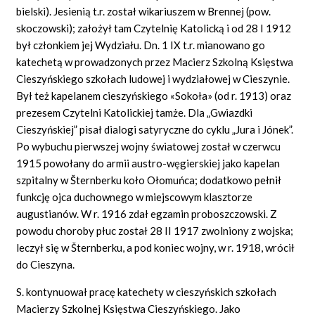
bielski). Jesienią t.r. został wikariuszem w Brennej (pow.
skoczowski); założył tam Czytelnię Katolicką i od 28 I 1912
był członkiem jej Wydziału. Dn. 1 IX t.r. mianowano go
katechetą w prowadzonych przez Macierz Szkolną Księstwa
Cieszyńskiego szkołach ludowej i wydziałowej w Cieszynie.
Był też kapelanem cieszyńskiego «Sokoła» (od r. 1913) oraz
prezesem Czytelni Katolickiej tamże. Dla „Gwiazdki
Cieszyńskiej” pisał dialogi satyryczne do cyklu „Jura i Jónek”.
Po wybuchu pierwszej wojny światowej został w czerwcu
1915 powołany do armii austro-węgierskiej jako kapelan
szpitalny w Šternberku koło Ołomuńca; dodatkowo pełnił
funkcję ojca duchownego w miejscowym klasztorze
augustianów. W r. 1916 zdał egzamin proboszczowski. Z
powodu choroby płuc został 28 II 1917 zwolniony z wojska;
leczył się w Šternberku, a pod koniec wojny, w r. 1918, wrócił
do Cieszyna.
S. kontynuował pracę katechety w cieszyńskich szkołach
Macierzy Szkolnej Księstwa Cieszyńskiego. Jako