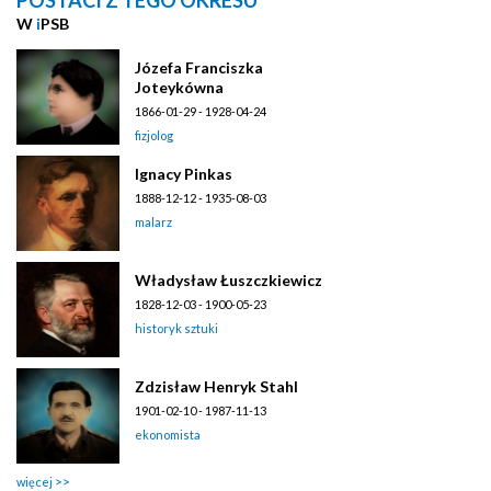
W
i
PSB
Józefa Franciszka
Joteykówna
1866-01-29 - 1928-04-24
fizjolog
Ignacy Pinkas
1888-12-12 - 1935-08-03
malarz
Władysław Łuszczkiewicz
1828-12-03 - 1900-05-23
historyk sztuki
Zdzisław Henryk Stahl
1901-02-10 - 1987-11-13
ekonomista
więcej