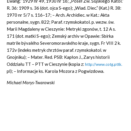
Ewang.” 1929 nr 49, 1930 nr 16; „Poseł Zw. Śląskiego Katol.”
R. 36: 1909 s. 36 (dot. ojca S-ego); „Wiad. Diec.” (Kat.) R. 38:
1970 nr 5/7 s. 116–17; – Arch. Archidiec. w Kat.: Akta
personalne, sygn. 822; Paraf. rzymskokatol. p. wezw. św.
Marii Magdaleny w Cieszynie: Metryki zgonów, t. 12 A s.
171 (dot. matki S-ego); Zemský archiv w Opawie: Sbírka
matrile bývalého Severomoravského kraje, sygn. Fr VIII 2 k.
172v (indeks metryk chrztów paraf. rzymskokatol. w
Gnojniku); – Mater. Red. PSB: Kapłon J., Zarys historii
Oddziału TT – PTT w Cieszynie (kopia z:
http://www.cotg.pttk.
pl); – Informacje ks. Karola Mozora z Pogwizdowa.
Michael Morys-Twarowski