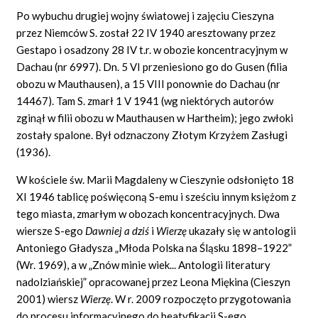
Po wybuchu drugiej wojny światowej i zajęciu Cieszyna
przez Niemców S. został 22 IV 1940 aresztowany przez
Gestapo i osadzony 28 IV t.r. w obozie koncentracyjnym w
Dachau (nr 6997). Dn. 5 VI przeniesiono go do Gusen (filia
obozu w Mauthausen), a 15 VIII ponownie do Dachau (nr
14467). Tam S. zmarł 1 V 1941 (wg niektórych autorów
zginął w filii obozu w Mauthausen w Hartheim); jego zwłoki
zostały spalone. Był odznaczony Złotym Krzyżem Zasługi
(1936).
W kościele św. Marii Magdaleny w Cieszynie odsłonięto 18
XI 1946 tablicę poświęconą S-emu i sześciu innym księżom z
tego miasta, zmarłym w obozach koncentracyjnych. Dwa
wiersze S-ego
Dawniej a dzi
ś
i
Wierz
ę
ukazały się w antologii
Antoniego Gładysza „Młoda Polska na Śląsku 1898–1922”
(Wr. 1969), a w „Znów minie wiek... Antologii literatury
nadolziańskiej” opracowanej przez Leona Miękina (Cieszyn
2001) wiersz
Wierz
ę
. W r. 2009 rozpoczęto przygotowania
do procesu informacyjnego do beatyfikacji S-ego.