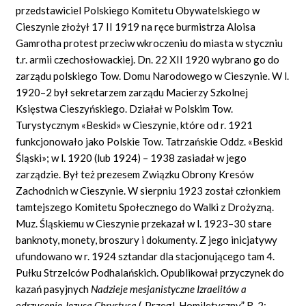
przedstawiciel Polskiego Komitetu Obywatelskiego w
Cieszynie złożył 17 II 1919 na ręce burmistrza Aloisa
Gamrotha protest przeciw wkroczeniu do miasta w styczniu
t.r. armii czechosłowackiej. Dn. 22 XII 1920 wybrano go do
zarządu polskiego Tow. Domu Narodowego w Cieszynie. W l.
1920–2 był sekretarzem zarządu Macierzy Szkolnej
Księstwa Cieszyńskiego. Działał w Polskim Tow.
Turystycznym «Beskid» w Cieszynie, które od r. 1921
funkcjonowało jako Polskie Tow. Tatrzańskie Oddz. «Beskid
Śląski»; w l. 1920 (lub 1924) – 1938 zasiadał w jego
zarządzie. Był też prezesem Związku Obrony Kresów
Zachodnich w Cieszynie. W sierpniu 1923 został członkiem
tamtejszego Komitetu Społecznego do Walki z Drożyzną.
Muz. Śląskiemu w Cieszynie przekazał w l. 1923–30 stare
banknoty, monety, broszury i dokumenty. Z jego inicjatywy
ufundowano w r. 1924 sztandar dla stacjonującego tam 4.
Pułku Strzelców Podhalańskich. Opublikował przyczynek do
kazań pasyjnych
Nadzieje mesjanistyczne Izraelit
ó
w a
odrzucenie Jezusa Chrystusa
(„Przegl. Homiletyczny” R. 2: