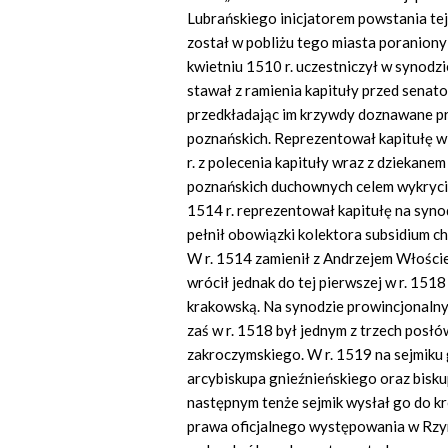
Lubrańskiego inicjatorem powstania tej 
został w pobliżu tego miasta poraniony
kwietniu 1510 r. uczestniczył w synodz
stawał z ramienia kapituły przed senat
przedkładając im krzywdy doznawane pr
poznańskich. Reprezentował kapitułę w g
r. z polecenia kapituły wraz z dziekan
poznańskich duchownych celem wykrycia
1514 r. reprezentował kapitułę na syn
pełnił obowiązki kolektora subsidium c
W r. 1514 zamienił z Andrzejem Włoście
wrócił jednak do tej pierwszej w r. 1518
krakowską. Na synodzie prowincjonalny
zaś w r. 1518 był jednym z trzech posłó
zakroczymskiego. W r. 1519 na sejmiku
arcybiskupa gnieźnieńskiego oraz bisk
następnym tenże sejmik wysłał go do k
prawa oficjalnego występowania w Rzym