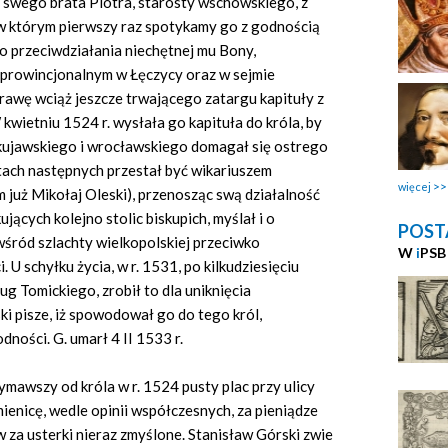
swego brata Piotra, starosty wschowskiego, z
w którym pierwszy raz spotykamy go z godnością
 przeciwdziałania niechętnej mu Bony,
e prowincjonalnym w Łęczycy oraz w sejmie
rawę wciąż jeszcze trwającego zatargu kapituły z
kwietniu 1524 r. wysłała go kapituła do króla, by
kujawskiego i wrocławskiego domagał się ostrego
tach następnych przestał być wikariuszem
więcej
im już Mikołaj Oleski), przenosząc swą działalność
ujących kolejno stolic biskupich, myślał i o
POST
śród szlachty wielkopolskiej przeciwko
W
i
PSB
U schyłku życia, w r. 1531, po kilkudziesięciu
g Tomickiego, zrobił to dla uniknięcia
i pisze, iż spowodował go do tego król,
ości. G. umarł 4 II 1533 r.
ymawszy od króla w r. 1524 pusty plac przy ulicy
enicę, wedle opinii współczesnych, za pieniądze
 za usterki nieraz zmyślone. Stanisław Górski zwie