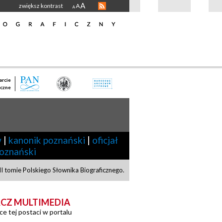
A
zwiększ kontrast
A
A
rcie
czne
w
|
kanonik poznański
|
oficjał
poznański
 tomie Polskiego Słownika Biograficznego.
CZ MULTIMEDIA
ce tej postaci w portalu