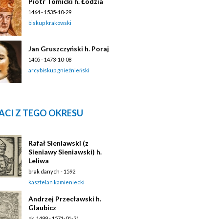
Piotr Tomicki h. Łodzia
1464 - 1535-10-29
biskup krakowski
Jan Gruszczyński h. Poraj
1405 - 1473-10-08
arcybiskup gnieźnieński
ACI Z TEGO OKRESU
Rafał Sieniawski (z
Sieniawy Sieniawski) h.
Leliwa
brak danych - 1592
kasztelan kamieniecki
Andrzej Przecławski h.
Glaubicz
ok. 1499 - 1571-01-21