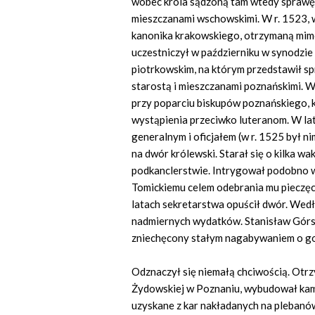
wobec króla sądzoną tam wtedy sprawę 
mieszczanami wschowskimi. W r. 1523, 
kanonika krakowskiego, otrzymaną mimo
uczestniczył w październiku w synodzi
piotrkowskim, na którym przedstawił sp
starostą i mieszczanami poznańskimi. W 
przy poparciu biskupów poznańskiego, 
wystąpienia przeciwko luteranom. W la
generalnym i oficjałem (w r. 1525 był n
na dwór królewski. Starał się o kilka wak
podkanclerstwie. Intrygował podobno w
Tomickiemu celem odebrania mu pieczęci. 
latach sekretarstwa opuścił dwór. Wedłu
nadmiernych wydatków. Stanisław Górsk
zniechęcony stałym nagabywaniem o godn
Odznaczył się niemałą chciwością. Otrz
Żydowskiej w Poznaniu, wybudował kami
uzyskane z kar nakładanych na plebanów