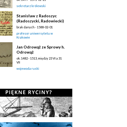
sekretarz królewski
Stanisław z Radoszyc
(Radoszycki, Radowiecki)
brak danych - 1588-02-01
profesor uniwersytetu w
Krakowie
Jan Odrowąż ze Sprowy h.
Odrowąż
ok. 1482 - 1513, między 23 VI a 31
VII
wojewoda ruski