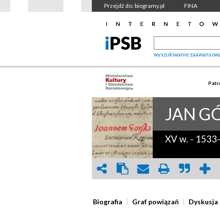
Przejdź do: biogramy.pl
FINA
wyszukiwanie zaawansow
Patr
JAN
GÓ
XV w.
-
1533
Biografia
Graf powiązań
Dyskusja