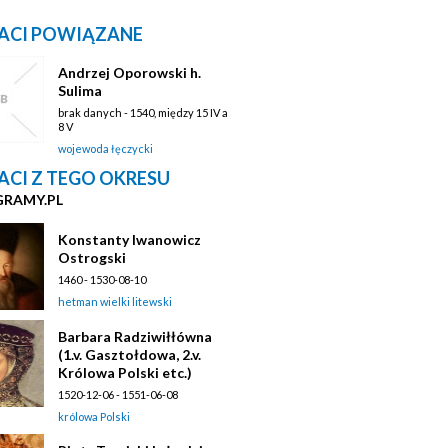
ACI POWIĄZANE
Andrzej Oporowski h.
Sulima
brak danych - 1540, między 15 IV a
8 V
wojewoda łęczycki
ACI Z TEGO OKRESU
GRAMY.PL
Konstanty Iwanowicz
Ostrogski
1460 - 1530-08-10
hetman wielki litewski
Barbara Radziwiłłówna
(1.v. Gasztołdowa, 2.v.
Królowa Polski etc.)
1520-12-06 - 1551-06-08
królowa Polski