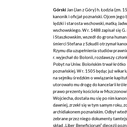
Górski
Jan (Jan z Góry) h. Łodzia (zm. 
kanonik i oficjał poznański. Ojcem jego 
lędzki i starosta wschowski, matką Jad
wschowskiego. W r. 1488 zapisał się G. 
i Staszkowskim, wszedł do grona humani
śmierci Stefana z Szkudli otrzymał kan
Rzymu dla uzupełnienia studiów prawnic
r. wyjechał do Bolonii, rozdawszy czło
Pobyt na Uniw. Bolońskim trwał krótko i 
poznańskiej. W r. 1505 będąc już wikar
na sejmiku średzkim o wwiązanie kapit
utorowało mu drogę do kancelarii królew
prawo prezenty kościoła w Mszczonowie.
Wojciecha, dostała mu się po nim kanoni
dawniej, zrzekł się w tym samym roku, 
archidiakonem poznańskim. Odbył wtedy
zebrane przez niego dokumenty tamtejs
skład „Liber Beneficiorum” diecezji poz