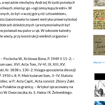
 a wyraźnie niechętny Andrzej Krzycki poświęcił
łośliwych, mieniąc go «ogromną kupą bredni». W
snych, że był «raczej górą niż człowiekiem»,
ostu (zanotowała to nawet metryka uniwersytecka)
dobrach dziedzicznych i prestymonialnych był
ów połamali mu palce u rąk. W odnowie katedry
e wieży, przy konstrukcji wielkich organów i
 – Pociecha W., Królowa Bona, P. 1949 II 11–2; –
więcej
rum saec. XVI; Acta Tom., IV–VI, IX, XIII, XV;
ki, Kr. 1838 s. 130–2; Księga uposażenia diecezji
. 1950 s. 8, 9; Matricularum Sum., II–IV; Statuta
diec. w P.: Acta Capit., Acta consist; Zbiory Zakł.
ów Polaków za granicą; – Artykuł opracowany na
 W. Dworzaczka, ks. S. Haina i R. Żelewskiego.