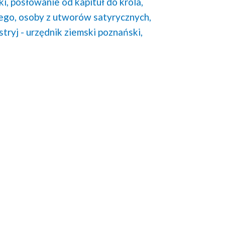
i,
posłowanie od kapituł do króla,
ego,
osoby z utworów satyrycznych,
stryj - urzędnik ziemski poznański,