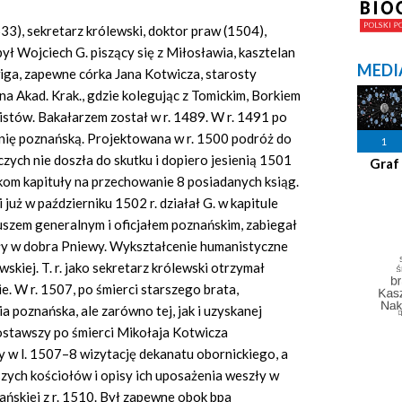
1533), sekretarz królewski, doktor praw (1504),
był Wojciech G. piszący się z Miłosławia, kasztelan
MEDI
wiga, zapewne córka Jana Kotwicza, starosty
na Akad. Krak., gdzie kolegując z Tomickim, Borkiem
stów. Bakałarzem został w r. 1489. W r. 1491 po
onię poznańską. Projektowana w r. 1500 podróż do
1
zych nie doszła do skutku i dopiero jesienią 1501
Graf
nkom kapituły na przechowanie 8 posiadanych ksiąg.
już w październiku 1502 r. działał G. w kapitule
iuszem generalnym i oficjałem poznańskim, zabiegał
uły w dobra Pniewy. Wykształcenie humanistyczne
skiej. T. r. jako sekretarz królewski otrzymał
 W r. 1507, po śmierci starszego brata,
a poznańska, ale zarówno tej, jak i uzyskanej
zostawszy po śmierci Mikołaja Kotwicza
 w l. 1507–8 wizytację dekanatu obornickiego, a
zych kościołów i opisy ich uposażenia weszły w
nańskiej z r. 1510. Był zapewne obok bpa