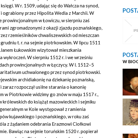
księgi. W r. 1509, udając się do Wałcza na synod,
POST
 i ograbiony przez Hipolita Wedla z Marchii. W
ie prowincjonalnym w Łowiczu, w sierpniu zaś
orami zgromadzonymi z okazji zjazdu poznańskiego,
zez rzemieślników chwaliszewskich od mieszczan
rudniu t. r. na sejmie piotrkowskim. W lipcu 1511
em Janem Łukowskim wizytował mieszkania
POST
 wykroczeń. W sierpniu 1512 r. i we wrześniu
W BIO
odach prowincjonalnych w Łęczycy. W l. 1512–5
haritativum uchwalonego przez synod piotrkowski.
jewskim archidiakonię na dziekanię poznańską,
 i zaraz rozpoczął usilne starania o kanonię
m w Piotrkowie widzimy go znów w maju 1517 r.,
w królewskich do książąt mazowieckich i sejmiku
 generalnym w Kole występował z ramienia
upów kujawskiego i poznańskiego, w roku zaś
róla z żądaniem odebrania Erazmowi Ciołkowi
ie. Bawiąc na sejmie toruńskim 1520 r. popierał