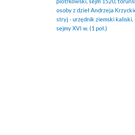
piotrkowski,
sejm 1520, toruńsk
osoby z dzieł Andrzeja Krzycki
stryj - urzędnik ziemski kaliski,
sejmy XVI w. (1 poł.)