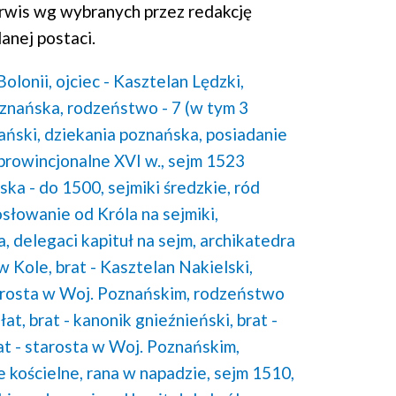
rwis wg wybranych przez redakcję
anej postaci.
olonii,
ojciec - Kasztelan Lędzki,
znańska,
rodzeństwo - 7 (w tym 3
ański,
dziekania poznańska,
posiadanie
prowincjonalne XVI w.,
sejm 1523
ka - do 1500,
sejmiki średzkie,
ród
słowanie od Króla na sejmiki,
a,
delegaci kapituł na sejm,
archikatedra
w Kole,
brat - Kasztelan Nakielski,
tarosta w Woj. Poznańskim,
rodzeństwo
łat,
brat - kanonik gnieźnieński,
brat -
at - starosta w Woj. Poznańskim,
e kościelne,
rana w napadzie,
sejm 1510,