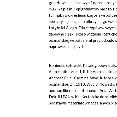
go człowiekiem leniwym i ograniczonym,
mu kilka pieśni i epigramatów bardzo z
tym, jak i w określeniu kogoś z współcze
mieściły się aluzje do olbrzymiego wzr
i otyłości G-ego. Dla chłopów w swych 
zapewne ciężki, skoro w czasie rozruch
poznańskiej współdziałał przy odbudowi
naprawie mniejszych.
Boniecki; Łętowski, Katalog bpów krak.;
Acta capitulorum, I, II, III; Acta capitulo
Andreae Cricii Carmina, Wyd. K. Moraws
poznańskiej z r. 1510, Wyd. J. Nowacki, P
nec non liber promotionum; – Arch. Archi
Dok. IH PAN w Kr.: Kartoteka do studi
podstawie materiałów nadesłanych przez