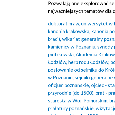
Pozwalają one eksplorować se
najważniejszych tematów dla d
doktorat praw,
uniwersytet w B
kanonia krakowska,
kanonia po
braci),
wikariat generalny pozn
kamienicy w Poznaniu,
synody 
piotrkowski,
Akademia Krakows
Łodziów,
herb rodu Łodziów,
po
posłowanie od sejmiku do Król
w Poznaniu,
sejmiki generalne 
oficjum poznańskie,
ojciec - s
przyrodnie (do 1500),
brat - pra
starosta w Woj. Pomorskim,
br
prałatury poznańskie,
wizytacj