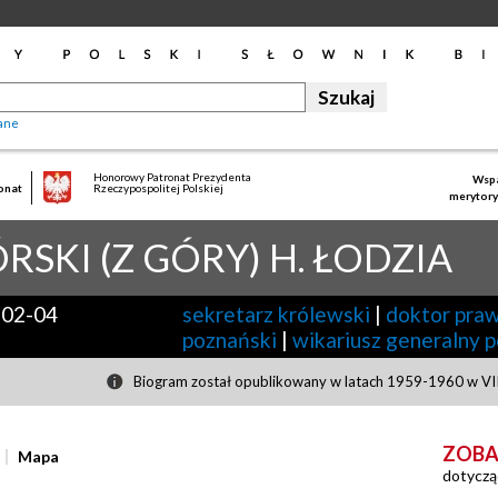
ane
Honorowy Patronat Prezydenta
Wspa
onat
Rzeczypospolitej Polskiej
merytory
RSKI (Z GÓRY) H. ŁODZIA
-02-04
sekretarz królewski
|
doktor pra
poznański
|
wikariusz generalny 
Biogram został opublikowany w latach 1959-1960 w VIII
ZOBA
Mapa
dotyczą