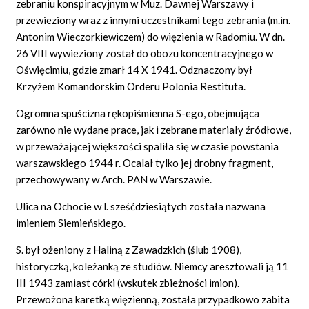
zebraniu konspiracyjnym w Muz. Dawnej Warszawy i
przewieziony wraz z innymi uczestnikami tego zebrania (m.in.
Antonim Wieczorkiewiczem) do więzienia w Radomiu. W dn.
26 VIII wywieziony został do obozu koncentracyjnego w
Oświęcimiu, gdzie zmarł 14 X 1941. Odznaczony był
Krzyżem Komandorskim Orderu Polonia Restituta.
Ogromna spuścizna rękopiśmienna S-ego, obejmująca
zarówno nie wydane prace, jak i zebrane materiały źródłowe,
w przeważającej większości spaliła się w czasie powstania
warszawskiego 1944 r. Ocalał tylko jej drobny fragment,
przechowywany w Arch. PAN w Warszawie.
Ulica na Ochocie w l. sześćdziesiątych została nazwana
imieniem Siemieńskiego.
S. był ożeniony z Haliną z Zawadzkich (ślub 1908),
historyczką, koleżanką ze studiów. Niemcy aresztowali ją 11
III 1943 zamiast córki (wskutek zbieżności imion).
Przewożona karetką więzienną, została przypadkowo zabita