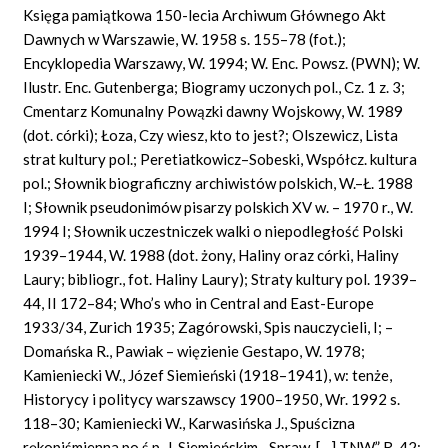
Księga pamiątkowa 150-lecia Archiwum Głównego Akt
Dawnych w Warszawie, W. 1958 s. 155–78 (fot.);
Encyklopedia Warszawy, W. 1994; W. Enc. Powsz. (PWN); W.
Ilustr. Enc. Gutenberga; Biogramy uczonych pol., Cz. 1 z. 3;
Cmentarz Komunalny Powązki dawny Wojskowy, W. 1989
(dot. córki); Łoza, Czy wiesz, kto to jest?; Olszewicz, Lista
strat kultury pol.; Peretiatkowicz–Sobeski, Współcz. kultura
pol.; Słownik biograficzny archiwistów polskich, W.–Ł. 1988
I; Słownik pseudonimów pisarzy polskich XV w. – 1970 r., W.
1994 I; Słownik uczestniczek walki o niepodległość Polski
1939–1944, W. 1988 (dot. żony, Haliny oraz córki, Haliny
Laury; bibliogr., fot. Haliny Laury); Straty kultury pol. 1939–
44, II 172–84; Who’s who in Central and East-Europe
1933/34, Zurich 1935; Zagórowski, Spis nauczycieli, I; –
Domańska R., Pawiak – więzienie Gestapo, W. 1978;
Kamieniecki W., Józef Siemieński (1918–1941), w: tenże,
Historycy i politycy warszawscy 1900–1950, Wr. 1992 s.
118–30; Kamieniecki W., Karwasińska J., Spuścizna
rękopiśmienna po ś.p. J. Siemieńskim, „Spraw. […] TNW” R. 42: