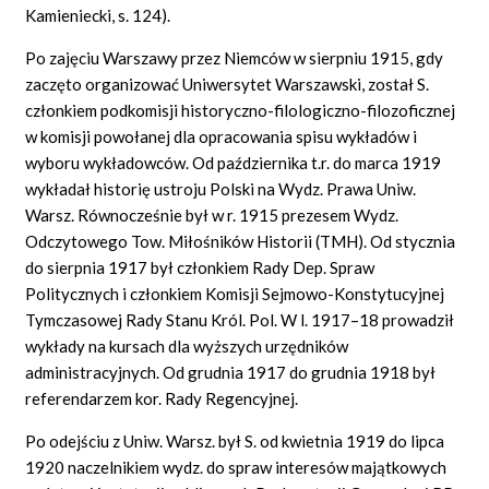
Kamieniecki, s. 124).
Po zajęciu Warszawy przez Niemców w sierpniu 1915, gdy
zaczęto organizować Uniwersytet Warszawski, został S.
członkiem podkomisji historyczno-filologiczno-filozoficznej
w komisji powołanej dla opracowania spisu wykładów i
wyboru wykładowców. Od października t.r. do marca 1919
wykładał historię ustroju Polski na Wydz. Prawa Uniw.
Warsz. Równocześnie był w r. 1915 prezesem Wydz.
Odczytowego Tow. Miłośników Historii (TMH). Od stycznia
do sierpnia 1917 był członkiem Rady Dep. Spraw
Politycznych i członkiem Komisji Sejmowo-Konstytucyjnej
Tymczasowej Rady Stanu Król. Pol. W l. 1917–18 prowadził
wykłady na kursach dla wyższych urzędników
administracyjnych. Od grudnia 1917 do grudnia 1918 był
referendarzem kor. Rady Regencyjnej.
Po odejściu z Uniw. Warsz. był S. od kwietnia 1919 do lipca
1920 naczelnikiem wydz. do spraw interesów majątkowych