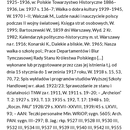
1925–1936, w: Polskie Towarzystwo Historyczne 1886–
1936, Lw. 1937 s. 136–7; Walka o dobra kultury 1939–1945,
W. 1970 I–II; Walczak M., Ludzie nauki i nauczyciele polscy
podczas II wojny światowej. Księga strat osobowych, W.
1995; Bartoszewski W., 1859 dni Warszawy, Wyd. 2 Kr.
1982; Kalendarzyk polityczno-historyczny m. st. Warszawy
na r. 1916; Konarski K., Dalekie a bliskie, Wr. 1965; Nasza
walka o szkołę pol.; Prace Departamentów i Biur
Tymczasowej Rady Stanu Królestwa Polskiego […]
wykonane lub przygotowane przez czas jej istnienia t.j. od
dnia 15 stycznia do 1 września 1917 roku, W. 1918 s. 15, 53,
70, 72; Spis wykładów i programów studiów Wyższej Szkoły
Handlowej w r. akad. 1922/23; Sprawozdanie ze stanu i
działalności TNW za r. 1911, W. 1911 s. 19–20; – „Archeion”
T. 2: 1927 s. 193, T. 13: 1935 s. 192, T. 17: 1948 s. 10;
„Roczn. PAU” 1928/29 s. XXVII–XXVIII, 1939/45 s. LXVII,
93; – AAN: Teczki personalne Min. WRiOP, sygn. 5605; Arch.
PAN: sygn. III–297; B. Jag.: rkp. 9527 III, 9528 III, 9530 III,
9532 III, 9534 III, 9537 III, 9539 III, 9540 III, 9542 III, 9555