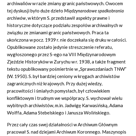
archiwaliów w razie zmiany granic państwowych. Owocem
tej dyskusji było duże dzieło
Międzynarodowe spadkobrania
archiwów
,
w którym S. przedstawił aspekty prawne i
historyczne dotyczące podziału zespołów archiwalnych w
związku ze zmianami granic państwowych. Praca ta
ukończona w pocz. 1939 r. nie doczekała się druku w całości.
Opublikowane zostało jedynie streszczenie referatu,
wygłoszonego przez S-ego na VIII Międzynarodowym
Zjeździe Historyków w Zurychu w r. 1938, a także fragment
tekstu opublikowany pośmiertnie w „Sprawozdaniach TNW”
(W. 1950). S. był bardziej ceniony w kręgach archiwistów
zagranicznych niż krajowych. Przy dużej wiedzy,
pracowitości i śmiałych pomysłach, był człowiekiem
konfliktowym i trudnym we współpracy. S. wychował wielu
wybitnych archiwistów, m.in. Jadwigę Karwasińską, Adama
Wolffa, Adama Stebelskiego i Janusza Wolińskiego.
Przez cały czas swej działalności w Archiwum Głównym
pracował S. nad dziejami Archiwum Koronnego. Maszynopis