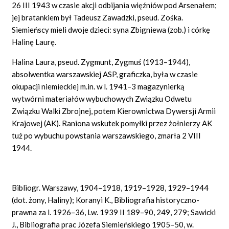
26 III 1943 w czasie akcji odbijania więźniów pod Arsenałem;
jej bratankiem był Tadeusz Zawadzki, pseud. Zośka.
Siemieńscy mieli dwoje dzieci: syna Zbigniewa (zob.) i córkę
Halinę Laurę.
Halina Laura, pseud. Zygmunt, Zygmuś (1913–1944),
absolwentka warszawskiej ASP, graficzka, była w czasie
okupacji niemieckiej m.in. w l. 1941–3 magazynierką
wytwórni materiałów wybuchowych Związku Odwetu
Związku Walki Zbrojnej, potem Kierownictwa Dywersji Armii
Krajowej (AK). Raniona wskutek pomyłki przez żołnierzy AK
tuż po wybuchu powstania warszawskiego, zmarła 2 VIII
1944.
Bibliogr. Warszawy, 1904–1918, 1919–1928, 1929–1944
(dot. żony, Haliny); Koranyi K., Bibliografia historyczno-
prawna za l. 1926–36, Lw. 1939 II 189–90, 249, 279; Sawicki
J., Bibliografia prac Józefa Siemieńskiego 1905–50, w.