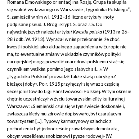
Romana Dmowskiego orientacji na Rosję. Grupa ta skupiła
się wokół wydawanego w Warszawie „Tygodnika Polskiego”;
S. zamieścił w nim w l. 1912–16 liczne artykuły i noty
podpisane pseud. J. Bróg i krypt. S. oraz J. S. Do
najważniejszych należał artykuł
Kwestia polska
(1913 nr 26–
28 i odb. W. 1913). Wyrażał w nim przekonanie, że choć
kwestii polskiej jako aktualnego zagadnienia w Europie nie
ma, to ewentualne zmiany w układzie czynników polityki
europejskiej mogą pozwolić «narodowi polskiemu stać się
czynnikiem ważkim, pomimo jego słabych sił…». W
„Tygodniku Polskim” prowadził także stałą rubrykę «Z
bieżącej doby». Po r. 1915 przyłączył się wraz z częścią
secesjonistów do Ligi Państwowości Polskiej. W tym okresie
chętnie uczestniczył w życiu towarzyskim elity kulturalnej
Warszawy: «Siemieński czuł się w tym świecie doskonale i,
zwłaszcza kiedy mu zdrowie dopisywało, był czarującym
towarzyszem […]. Typowy karmazynowy szlachcic z
pochodzenia był jednocześnie prawdziwym demokratą,
obcym wszelkiemu snobizmowi i pysze rodowej» (W.