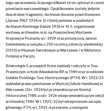
tego opracowania, liczącego kilkaset stron, spłonął w czasie
powstania warszawskiego. Opublikowane zostały jedynie
dwa drobne fragmenty:
Archiwum Koronne przed Kromerem
(„Spraw. PAU” 1934 nr 2) i
Ustrój państwa w podziałach
Archiwum Koronnego
(tamże 1936 nr 4). S. organizował
wystawy archiwalne, m.in. na Powszechnej Wystawie
Krajowej w Poznaniu w r. 1929 oraz poświęconą Janowi
Sobieskiemu w związku z 250 rocznicą odsieczy wiedeńskiej
(1933) w Muzeum Narodowym w Warszawie i w Bibliotece
Polskiej w Paryżu.
Równolegle S. prowadził liczne wykłady i odczyty w Tow.
Prawniczym, w Kole Adwokatów RP, w TMH oraz w oddziale
łódzkim Polskiego Tow. Historycznego (PTH). W r. 1922/23
wykładał prawo państwowe w Wyższej Szkole Handlowej w
Warszawie. Od r. 1924 był przewodniczącym Komisji
Historycznej TNW, a od r. 1926 wiceprzewodniczącym sekcji
archiwalnej TMH. W l. 1925–32 był wiceprezesem zarządu
głównego PTH, w l. 1931–6 prezesem, a następnie