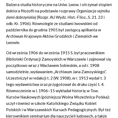
Balzera studia historyczne na Uniw. Lwow. i otrzymał stopień
doktora filozofii na podstawie rozprawy
Organizacja sejmiku
ziemi dobrzyńskiej
(Rozpr. AU Wydz. Hist.-Filoz., S. 21. 23 i
odb. Kr. 1906). Równolegle ze studiami lwowskimi od
października do grudnia 1905 był zastępcą aplikanta w
Archiwum Krajowym Aktów Grodzkich i Ziemskich we
Lwowie.
Od września 1906 do września 1915 S. był pracownikiem
Biblioteki Ordynacji Zamoyskich w Warszawie i zajmował się
początkowo wraz z Wacławem Sobieskim, a od r. 1908
samodzielnie, wydawaniem „Archiwum Jana Zamoyskiego”.
Uczestniczył w redakcji t. 2 (W. 1908), w r. 1913 wydał t. 3
tego wydawnictwa oraz przygotował do druku część t. 4.
Równocześnie w l. 1906–15 wykładał historię w Tow.
Kursów Naukowych (późniejsza Wolna Wszechnica Polska);
uczył również w szkole Katolickiego Związku Kobiet
Polskich i w Warszawskich Kursach Pedagogicznych. Był też
kierownikiem seminarium dla nauczycieli ludowych, a także