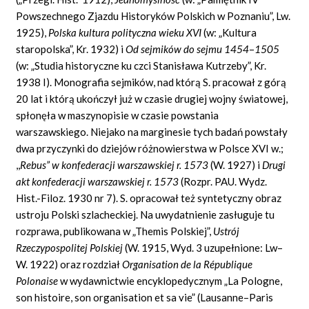
Powszechnego Zjazdu Historyków Polskich w Poznaniu”, Lw.
1925),
Polska kultura polityczna wieku XVI
(w: „Kultura
staropolska”, Kr. 1932) i
Od sejmików do sejmu 1454
–
1505
(w: „Studia historyczne ku czci Stanisława Kutrzeby”, Kr.
1938 I). Monografia sejmików, nad którą S. pracował z górą
20 lat i którą ukończył już w czasie drugiej wojny światowej,
spłonęła w maszynopisie w czasie powstania
warszawskiego. Niejako na marginesie tych badań powstały
dwa przyczynki do dziejów różnowierstwa w Polsce XVI w.;
,,
Rebus” w konfederacji warszawskiej r. 1573
(W. 1927) i
Drugi
akt konfederacji warszawskiej r. 1573
(Rozpr. PAU. Wydz.
Hist.-Filoz. 1930 nr 7). S. opracował też syntetyczny obraz
ustroju Polski szlacheckiej. Na uwydatnienie zasługuje tu
rozprawa, publikowana w „Themis Polskiej”,
Ustrój
Rzeczypospolitej Polskiej
(W. 1915, Wyd. 3 uzupełnione: Lw–
W. 1922) oraz rozdział
Organisation de la République
Polonaise
w wydawnictwie encyklopedycznym „La
Pologne,
son histoire, son organisation et sa vie” (Lausanne
–
Paris