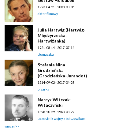
Gustaw Holoubek
1923-04-21 - 2008-03-06
aktor filmowy
Julia Hartwig (Hartwig-
Międzyrzecka,
Hartwiżanka)
1921-08-14 - 2017-07-14
tłumaczka
Stefania Nina
Grodzieńska
(Grodzieńska-Jurandot)
1914-09-02 - 2017-04-28
pisarka
Narcyz Witczak-
Witaczyński
1898-10-29 - 1943-03-27
uczestnik wojny z bolszewikami
więcej