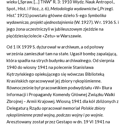
wieku
(„Spraw. […] TNW” R. 3: 1910 Wydz. Nauk Antropol.,
Społ., Hist. i Filoz., z. 6),
Metodologia wydawnictw
(„Przegl.
Hist.” 1921) powstało główne dzieło S-ego
Symbolika
wydawnicza, projekt ujednostajnienia
(W. 1927). W r. 1936 S. i
jego żona uczestniczyli w jubileuszowym zjeździe na
pięćdziesięciolecie «Zetu» w Warszawie.
Od 1 IX 1939 S. dyżurował w archiwum, a od połowy
września zamieszkał tam na stałe. Ugasił bombę zapalającą,
która spadła na strych budynku archiwalnego. Od sierpnia
1940 do wiosny 1941 na polecenie Stanisława
Kętrzyńskiego opiekującego się wówczas Biblioteką
Krasińskich opracowywał jej zbiory rękopiśmienne.
Równocześnie był pracownikiem podwydziału «W» Biura
Informacji i Propagandy Komendy Głównej Związku Walki
Zbrojnej – Armii Krajowej. Wiosną 1941 dla kół zbliżonych z
Delegaturą Rządu opracował memoriał
Polskie zbiory
rękopiśmienne przed wojną, podczas wojny i po wojnie.
Aresztowany został przez Gestapo w dn. 19 VI 1941 na