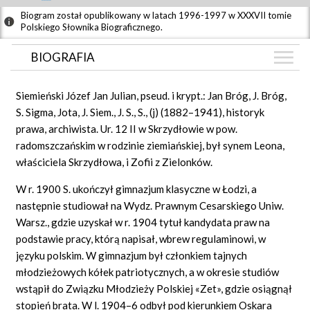
Biogram został opublikowany w latach 1996-1997 w XXXVII tomie
Polskiego Słownika Biograficznego.
BIOGRAFIA
BIOGRAFIA
Siemieński Józef Jan Julian, pseud. i krypt.: Jan Bróg, J. Bróg,
ZDJĘCIA
S. Sigma, Jota, J. Siem., J. S., S., (j) (1882–1941), historyk
(2)
prawa, archiwista. Ur. 12 II w Skrzydłowie w pow.
GRAF POWIĄZAŃ
radomszczańskim w rodzinie ziemiańskiej, był synem Leona,
DYSKUSJA
właściciela Skrzydłowa, i Zofii z Zielonków.
W r. 1900 S. ukończył gimnazjum klasyczne w Łodzi, a
następnie studiował na Wydz. Prawnym Cesarskiego Uniw.
Warsz., gdzie uzyskał w r. 1904 tytuł kandydata praw na
podstawie pracy, którą napisał, wbrew regulaminowi, w
języku polskim. W gimnazjum był członkiem tajnych
młodzieżowych kółek patriotycznych, a w okresie studiów
wstąpił do Związku Młodzieży Polskiej «Zet», gdzie osiągnął
stopień brata. W l. 1904–6 odbył pod kierunkiem Oskara