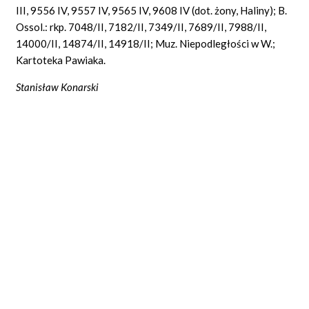
III, 9556 IV, 9557 IV, 9565 IV, 9608 IV (dot. żony, Haliny); B.
Ossol.: rkp. 7048/II, 7182/II, 7349/II, 7689/II, 7988/II,
14000/II, 14874/II, 14918/II; Muz. Niepodległości w W.;
Kartoteka Pawiaka.
Stanisław Konarski