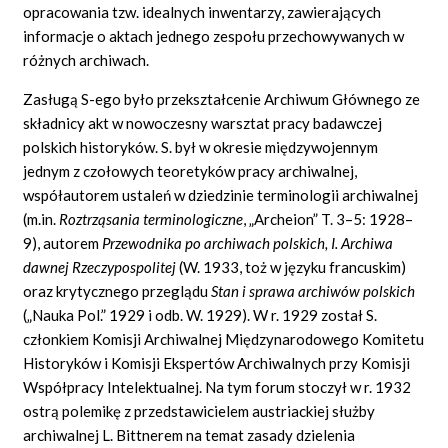
opracowania tzw. idealnych inwentarzy, zawierających
informacje o aktach jednego zespołu przechowywanych w
różnych archiwach.
Zasługą S-ego było przekształcenie Archiwum Głównego ze
składnicy akt w nowoczesny warsztat pracy badawczej
polskich historyków. S. był w okresie międzywojennym
jednym z czołowych teoretyków pracy archiwalnej,
współautorem ustaleń w dziedzinie terminologii archiwalnej
(m.in.
Roztrząsania terminologiczne
,
„Archeion” T. 3–5: 1928–
9), autorem
Przewodnika po archiwach polskich, I. Archiwa
dawnej Rzeczypospolitej
(W. 1933, toż w języku francuskim)
oraz krytycznego przeglądu
Stan i sprawa archiwów polskich
(„Nauka Pol.” 1929 i odb. W. 1929). W r. 1929 został S.
członkiem Komisji Archiwalnej Międzynarodowego Komitetu
Historyków i Komisji Ekspertów Archiwalnych przy Komisji
Współpracy Intelektualnej. Na tym forum stoczył w r. 1932
ostrą polemikę z przedstawicielem austriackiej służby
archiwalnej L. Bittnerem na temat zasady dzielenia