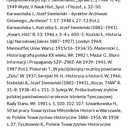
1949 Wydz. II Nauk Hist., Spol. i Filozof., s. 32–50;
Karwasińska J., Józef Siemieński – dyrektor Archiwum
Głównego, „Archeion” T. 17: 1948 s. 27–53 (fot.);
Karwasińska J., Kutrzeba S., Józef Siemieński (1882–1941),
„Kwart. Hist.” R. 53: 1946 z. 3–4 s. 600–5; Kozicki S., Historia
Ligi Narodowej (okres 1887–1907), Londyn 1964;
Manteuffel, Uniw. Warsz. 1915/16–1934/35; Maternicki J.,
Historiografia polska XX wieku, Wr. 1982 I; Mazur G., Biuro
Informacji i Propagandy SZP–ZWZ–AK 1939–1945, W.
1987 (fot.); Piskorski T., W pięćdziesiątą rocznicę powstania
„Zetu”, W. 1937; Serejski M. H., Historycy o historii, W. 1966;
Stebelski A., Józef Siemieński (1882–1941), „Roczn. TNW” R.
31–8: 1938–45 s. 251–3; Suleja W., Próba budowy zrębów
polskiej państwowości w okresie istnienia Tymczasowej
Rady Stanu, Wr. 1981 s. 5, 100, 102, 107; Szwankowska H.,
50 lat pracy Towarzystwa Miłośników Historii w Warszawie,
w: Polskie Towarzystwo Historyczne 1886–1956, W. 1958
s. 37; Tyszkowski K., Polskie Towarzystwo Historyczne