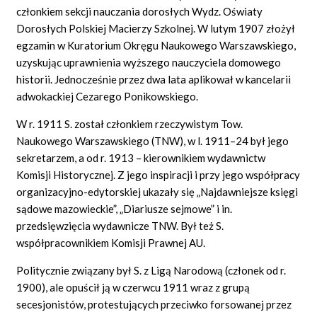
członkiem sekcji nauczania dorosłych Wydz. Oświaty
Dorosłych Polskiej Macierzy Szkolnej. W lutym 1907 złożył
egzamin w Kuratorium Okręgu Naukowego Warszawskiego,
uzyskując uprawnienia wyższego nauczyciela domowego
historii. Jednocześnie przez dwa lata aplikował w kancelarii
adwokackiej Cezarego Ponikowskiego.
W r. 1911 S. został członkiem rzeczywistym Tow.
Naukowego Warszawskiego (TNW), w l. 1911–24 był jego
sekretarzem, a od r. 1913 – kierownikiem wydawnictw
Komisji Historycznej. Z jego inspiracji i przy jego współpracy
organizacyjno-edytorskiej ukazały się „Najdawniejsze księgi
sądowe mazowieckie”, „Diariusze sejmowe” i in.
przedsięwzięcia wydawnicze TNW. Był też S.
współpracownikiem Komisji Prawnej AU.
Politycznie związany był S. z Ligą Narodową (członek od r.
1900), ale opuścił ją w czerwcu 1911 wraz z grupą
secesjonistów, protestujących przeciwko forsowanej przez