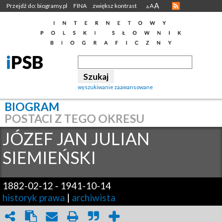
A
Przejdź do: biogramy.pl
FINA
zwiększ kontrast
A
A
wyszukiwanie zaawansowane
BIOGRAM
POSTACI Z TEGO OKRESU
JÓZEF JAN JULIAN
SIEMIEŃSKI
1882-02-12
-
1941-10-14
historyk prawa
|
archiwista