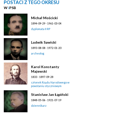
POSTACI Z TEGO OKRESU
W
i
PSB
Michał Mościcki
1894-09-29 - 1961-03-04
dyplomata II RP
Ludwik Sawicki
1893-08-08 - 1972-01-20
archeolog
Karol Konstanty
Majewski
1833 - 1897-09-28
członek Rządu Narodowego w
powstaniu styczniowym
Stanisław Jan Łąpiński
1848-05-06 - 1921-07-19
dziennikarz