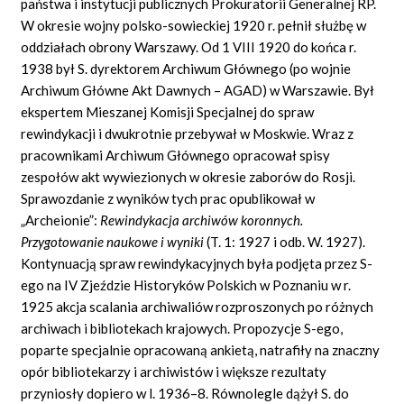
państwa i instytucji publicznych Prokuratorii Generalnej RP.
W okresie wojny polsko-sowieckiej 1920 r. pełnił służbę w
oddziałach obrony Warszawy. Od 1 VIII 1920 do końca r.
1938 był S. dyrektorem Archiwum Głównego (po wojnie
Archiwum Główne Akt Dawnych – AGAD) w Warszawie. Był
ekspertem Mieszanej Komisji Specjalnej do spraw
rewindykacji i dwukrotnie przebywał w Moskwie. Wraz z
pracownikami Archiwum Głównego opracował spisy
zespołów akt wywiezionych w okresie zaborów do Rosji.
Sprawozdanie z wyników tych prac opublikował w
„Archeionie”:
Rewindykacja archiwów koronnych.
Przygotowanie naukowe i wyniki
(T. 1: 1927 i odb. W. 1927).
Kontynuacją spraw rewindykacyjnych była podjęta przez S-
ego na IV Zjeździe Historyków Polskich w Poznaniu w r.
1925 akcja scalania archiwaliów rozproszonych po różnych
archiwach i bibliotekach krajowych. Propozycje S-ego,
poparte specjalnie opracowaną ankietą, natrafiły na znaczny
opór bibliotekarzy i archiwistów i większe rezultaty
przyniosły dopiero w l. 1936–8. Równolegle dążył S. do