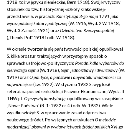
1918, toż w języku niemieckim, Bern 1918). Swój krytyczny
stosunek do tzw. historycznej «szkoły
krakowskiej»
przedstawił S. w pracach:
Konstytucja 3-go maja 1791 jako
wyraz polskiej kultury politycznej
(W. 1916, Wyd. 2 W. 1918,
Wyd. 3 Zamość 1921) oraz
Dziedzictwo Rzeczypospolitej
(„Themis Pol.” 1918 i odb. W. 1918).
W okresie tworzenia się państwowości polskiej opublikował
S. kilka broszur, traktujących w przystępny sposób o
sprawach ustrojowo-politycznych:
Poradnik dla wyborców do
pierwszego sejmu
(W. 1918),
Sejm jednoizbowy i dwuizbowy
(W.
1919) oraz
O
polityce,
o
państwie
i
obywatelu
wiadomości
co
najważniejsze
(Lw. 1922). W styczniu 1932 S. wygłosił
referat na posiedzeniu Sekcji Prawno-Ekonomicznej Wydz. II
TNW pt.
O przyszłą konstytucję
,
opublikowany w czasopiśmie
„Nowe Państwo” (R. 1: 1932 nr 4 i odb. W. 1932). Wiele
wysiłku włożył S. w opracowanie zasad edytorstwa
naukowego źródeł. Po wstępnych artykułach
O metodzie
modernizacji pisowni w wydawnictwach źródeł polskich XVI-go