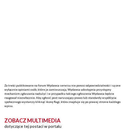
Za treści publikowane na forum Wydawca serwisu nie ponosi odpowiedzialności i są one
wyłącznie opiniami osób, które je zamieszczają. Wydawca udostępnia przystępny
mechanizm zgłaszania nadużyć i w przypadku takiego zgłoszenia Wydawca będzie
reagował niezwłocznie. Aby zgłosić post naruszający prawo lub standardy współżycia
społecznego wystarczy kliknąć ikonę flagi, która znajduje się po prawej stronie każdego
wpisu.
ZOBACZ MULTIMEDIA
dotyczące tej postaci w portalu