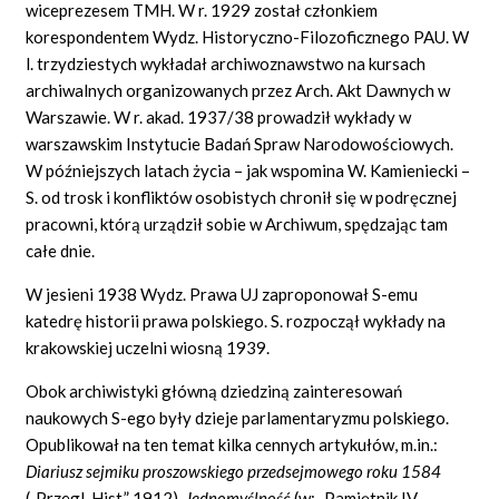
wiceprezesem TMH. W r. 1929 został członkiem
korespondentem Wydz. Historyczno-Filozoficznego PAU. W
l. trzydziestych wykładał archiwoznawstwo na kursach
archiwalnych organizowanych przez Arch. Akt Dawnych w
Warszawie. W r. akad. 1937/38 prowadził wykłady w
warszawskim Instytucie Badań Spraw Narodowościowych.
W późniejszych latach życia – jak wspomina W. Kamieniecki –
S. od trosk i konfliktów osobistych chronił się w podręcznej
pracowni, którą urządził sobie w Archiwum, spędzając tam
całe dnie.
W jesieni 1938 Wydz. Prawa UJ zaproponował S-emu
katedrę historii prawa polskiego. S. rozpoczął wykłady na
krakowskiej uczelni wiosną 1939.
Obok archiwistyki główną dziedziną zainteresowań
naukowych S-ego były dzieje parlamentaryzmu polskiego.
Opublikował na ten temat kilka cennych artykułów, m.in.:
Diariusz sejmiku proszowskiego przedsejmowego roku 1584
(„Przegl. Hist.” 1912),
Jednomyślność
(w: „Pamiętnik IV