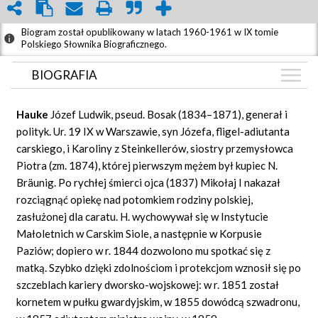
Biogram został opublikowany w latach 1960-1961 w IX tomie
Polskiego Słownika Biograficznego.
BIOGRAFIA
BIOGRAFIA
Hauke
Józef Ludwik, pseud. Bosak (1834–1871), generał i
ZDJĘCIA
polityk. Ur. 19 IX w Warszawie, syn Józefa, fligel-adiutanta
(9)
carskiego, i Karoliny z Steinkellerów, siostry przemysłowca
GRAF POWIĄZAŃ
Piotra (zm. 1874), której pierwszym mężem był kupiec N.
DYSKUSJA
Bräunig. Po rychłej śmierci ojca (1837) Mikołaj I nakazał
Mapa
rozciągnąć opiekę nad potomkiem rodziny polskiej,
zasłużonej dla caratu. H. wychowywał się w Instytucie
Małoletnich w Carskim Siole, a następnie w Korpusie
Paziów; dopiero w r. 1844 dozwolono mu spotkać się z
matką. Szybko dzięki zdolnościom i protekcjom wznosił się po
szczeblach kariery dworsko-wojskowej: w r. 1851 został
kornetem w pułku gwardyjskim, w 1855 dowódcą szwadronu,