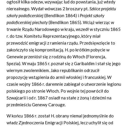
ogłosił kilka odezw, wzywając lud do powstania, już wtedy
nierealnego. Wydał wówczas 2 broszury pt.
Szkice projektu
szkoły podoficerskiej
(Bendlikon 1864) i
Projekt szkoły
podoficerskiej piechoty
(Bendlikon 1865). Wciąż wierząc w
trwanie Rządu Narodowego w kraju, wszedł w styczniu 1865
r. do tzw. Komitetu Reprezentacyjnego, który miał
przewodzić emigracji z ramienia rządu. Przedsięwzięcie to
zakończyło się kompromitacją. H. po krótkim pobycie w
Genewie przeniósł się z rodziną do Włoch (Florencja,
Spezia). W maju 1865 r. poznał się z Garibaldim i stał się jego
wiernym zwolennikiem. Jako republikanin odrzucił
propozycję wstąpienia do armii włoskiej i francuskiej. W
czasie wojny 1866 r. daremnie zabiegał o utworzenie legionu
polskiego po stronie Włoch. Po wojnie tej powrócił do
Szwajcarii i od r. 1867 osiadł na stałe z żoną i dziećmi na
przedmieściu Genewy Carouge.
W końcu 1866 r. został H. obrany niemal jednomyślnie do
władz Zjednoczenia Emigracji Polskiej, lecz uchylił się od