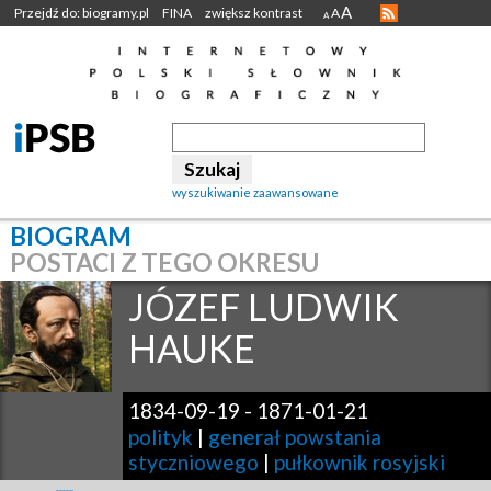
A
Przejdź do: biogramy.pl
FINA
zwiększ kontrast
A
A
wyszukiwanie zaawansowane
BIOGRAM
POSTACI Z TEGO OKRESU
JÓZEF LUDWIK
HAUKE
1834-09-19
-
1871-01-21
polityk
|
generał powstania
styczniowego
|
pułkownik rosyjski