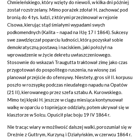
Chmieleńskiego, który wzięty do niewoli, w kilka dni później
został rozstrzelany. Mimo porażek zdołał H. zachować pod
bronią do 4 tys. ludzi, z którymi przezimował w rejonie
Cisowa, kierując stąd śmiałymi wypadami swych
podkomendnych (Kalita – napad na Iłżę 17 I 1864). Sukcesy
swe zawdzięczał poparciu ludności, którą pozyskał sobie
demokratyczną postawą i naciskiem, jaki położył na
wprowadzenie w życie dekretu uwłaszczeniowego.
Stosownie do wskazań Traugutta traktował zimę jako czas
przygotowań do pospolitego ruszenia, na wiosnę zaś
planował przejście do ofensywy. Niestety, gros sił II. korpusu
poszło w rozsypkę podczas nieudałego napadu na Opatów
(21 II), kierowanego przez szefa sztabu A. Kurowskiego.
Mimo tej klęski H. jeszcze w ciągu miesiąca kontynuował
walkę w oparciu o topniejące oddziały, potem ukrywał się w
klasztorze w Solcu. Opuścił plac boju 19 IV 1864 r.
Nie tracąc wiary w możliwość dalszej walki, porozumiał się w
Dreźnie z Guttrym, Kurzyną i Działyńskim, w czerwcu 1864 r.