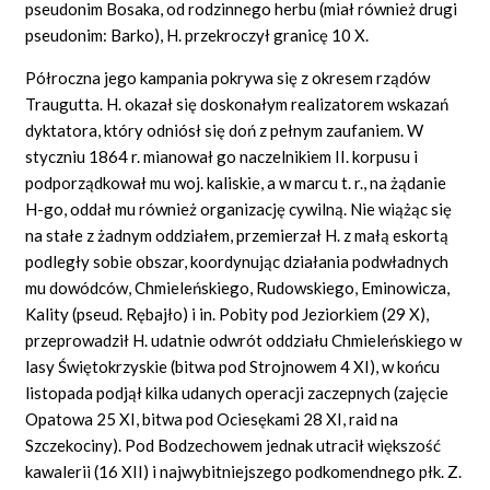
pseudonim Bosaka, od rodzinnego herbu (miał również drugi
pseudonim: Barko), H. przekroczył granicę 10 X.
Półroczna jego kampania pokrywa się z okresem rządów
Traugutta. H. okazał się doskonałym realizatorem wskazań
dyktatora, który odniósł się doń z pełnym zaufaniem. W
styczniu 1864 r. mianował go naczelnikiem II. korpusu i
podporządkował mu woj. kaliskie, a w marcu t. r., na żądanie
H-go, oddał mu również organizację cywilną. Nie wiążąc się
na stałe z żadnym oddziałem, przemierzał H. z małą eskortą
podległy sobie obszar, koordynując działania podwładnych
mu dowódców, Chmieleńskiego, Rudowskiego, Eminowicza,
Kality (pseud. Rębajło) i in. Pobity pod Jeziorkiem (29 X),
przeprowadził H. udatnie odwrót oddziału Chmieleńskiego w
lasy Świętokrzyskie (bitwa pod Strojnowem 4 XI), w końcu
listopada podjął kilka udanych operacji zaczepnych (zajęcie
Opatowa 25 XI, bitwa pod Ociesękami 28 XI, raid na
Szczekociny). Pod Bodzechowem jednak utracił większość
kawalerii (16 XII) i najwybitniejszego podkomendnego płk. Z.