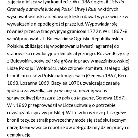
zajęcia miejsca w tym komitecie. W r. 1867 ogłosił
Listy do
Gromady o zmowie ludowej Polski, Litwy i Rusi
,
w których
wysnuwał wnioski z niedawnej klęski i dawał wyraz wierze w
wywalczenie niepodległości przez lud. Wypowiadał się
również przeciw tradycyjnym granicom 1772 r. W l. 1867–8
współpracował z L. Bulewskim w Ognisku Republikańskim
Polskim, zbliżając się w pojmowaniu kwestii agrarnej do
stanowiska rewolucyjno-demokratycznego. Rozszedłszy się
z Bulewskim, poświęcił się głównie pracy w mazzinistowskiej
Lidze Pokoju i Wolności. Jako członek Komitetu stałego Ligi
bronił interesów Polski na kongresach (Genewa 1867, Bern
1868, Lozanna 1869, Bazylea 1870), zwalczając zasadę
«pokoju
za wszelką
cenę»
w imię koniecznej wojny
sprawiedliwej (broszura
La paix ou la guerre
,
Genewa 1867).
W r. 1869 przeprowadził w Lidze uchwałę o potrzebie
rozwiązania sprawy polskiej. W t. r. w broszurze pt.
La grève
bronił tezy, że strajk powszechny może się stać skutecznym
narzędziem w walce robotników o 8-godzinny dzień pracy i o
demokrację.