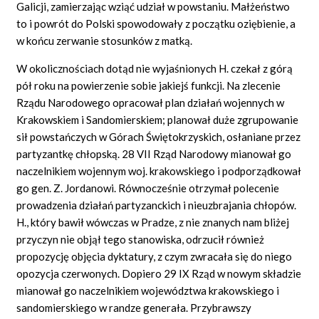
Galicji, zamierzając wziąć udział w powstaniu. Małżeństwo
to i powrót do Polski spowodowały z początku oziębienie, a
w końcu zerwanie stosunków z matką.
W okolicznościach dotąd nie wyjaśnionych H. czekał z górą
pół roku na powierzenie sobie jakiejś funkcji. Na zlecenie
Rządu Narodowego opracował plan działań wojennych w
Krakowskiem i Sandomierskiem; planował duże zgrupowanie
sił powstańczych w Górach Świętokrzyskich, osłaniane przez
partyzantkę chłopską. 28 VII Rząd Narodowy mianował go
naczelnikiem wojennym woj. krakowskiego i podporządkował
go gen. Z. Jordanowi. Równocześnie otrzymał polecenie
prowadzenia działań partyzanckich i nieuzbrajania chłopów.
H., który bawił wówczas w Pradze, z nie znanych nam bliżej
przyczyn nie objął tego stanowiska, odrzucił również
propozycję objęcia dyktatury, z czym zwracała się do niego
opozycja czerwonych. Dopiero 29 IX Rząd w nowym składzie
mianował go naczelnikiem województwa krakowskiego i
sandomierskiego w randze generała. Przybrawszy