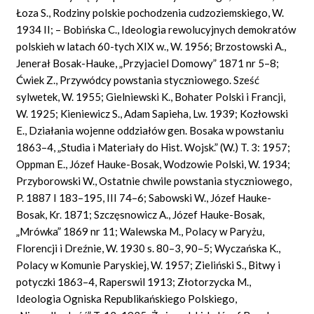
Łoza S., Rodziny polskie pochodzenia cudzoziemskiego, W.
1934 II; – Bobińska C., Ideologia rewolucyjnych demokratów
polskieh w latach 60-tych XIX w., W. 1956; Brzostowski A.,
Jenerał Bosak-Hauke, „Przyjaciel Domowy” 1871 nr 5–8;
Ćwiek Z., Przywódcy powstania styczniowego. Sześć
sylwetek, W. 1955; Gielniewski K., Bohater Polski i Francji,
W. 1925; Kieniewicz S., Adam Sapieha, Lw. 1939; Kozłowski
E., Działania wojenne oddziałów gen. Bosaka w powstaniu
1863–4, „Studia i Materiały do Hist. Wojsk.” (W.) T. 3: 1957;
Oppman E., Józef Hauke-Bosak, Wodzowie Polski, W. 1934;
Przyborowski W., Ostatnie chwile powstania styczniowego,
P. 1887 I 183–195, III 74–6; Sabowski W., Józef Hauke-
Bosak, Kr. 1871; Szczęsnowicz A., Józef Hauke-Bosak,
„Mrówka” 1869 nr 11; Walewska M., Polacy w Paryżu,
Florencji i Dreźnie, W. 1930 s. 80–3, 90–5; Wyczańska K.,
Polacy w Komunie Paryskiej, W. 1957; Zieliński S., Bitwy i
potyczki 1863–4, Raperswil 1913; Złotorzycka M.,
Ideologia Ogniska Republikańskiego Polskiego,