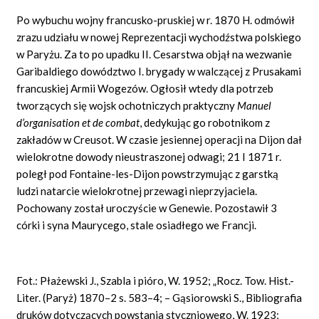
Po wybuchu wojny francusko-pruskiej w r. 1870 H. odmówił
zrazu udziału w nowej Reprezentacji wychodźstwa polskiego
w Paryżu. Za to po upadku II. Cesarstwa objął na wezwanie
Garibaldiego dowództwo I. brygady w walczącej z Prusakami
francuskiej Armii Wogezów. Ogłosił wtedy dla potrzeb
tworzących się wojsk ochotniczych praktyczny
Manuel
d’organisation et de combat
,
dedykując go robotnikom z
zakładów w Creusot. W czasie jesiennej operacji na Dijon dał
wielokrotne dowody nieustraszonej odwagi; 21 I 1871 r.
poległ pod Fontaine-les-Dijon powstrzymując z garstką
ludzi natarcie wielokrotnej przewagi nieprzyjaciela.
Pochowany został uroczyście w Genewie. Pozostawił 3
córki i syna Maurycego, stale osiadłego we Francji.
Fot.: Płażewski J., Szabla i pióro, W. 1952; „Rocz. Tow. Hist.-
Liter. (Paryż) 1870–2 s. 583–4; – Gąsiorowski S., Bibliografia
druków dotyczących powstania styczniowego, W. 1923;