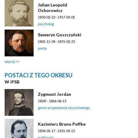
Julian Leopold
Ochorowicz
1850-02-23 - 1917-05-01
psycholog
Seweryn Goszczyński
1801-11-04 - 1876-02-25
poeta
więcej
POSTACI Z TEGO OKRESU
W
i
PSB
Zygmunt Jordan
1824? - 1866-06-15
generał powstania styczniowego
Kazimierz Bruno Puffke
1854-01-17 - 1921-05-15
publicysta