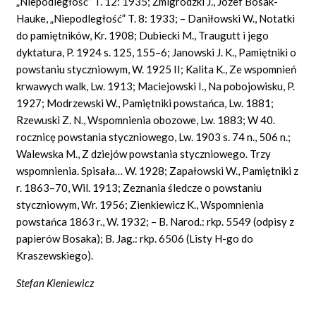
„Niepodległość” T. 12: 1935; Żmigrodzki J., Józef Bosak-
Hauke, „Niepodległość” T. 8: 1933; – Daniłowski W., Notatki
do pamiętników, Kr. 1908; Dubiecki M., Traugutt i jego
dyktatura, P. 1924 s. 125, 155–6; Janowski J. K., Pamiętniki o
powstaniu styczniowym, W. 1925 II; Kalita K., Ze wspomnień
krwawych walk, Lw. 1913; Maciejowski I., Na pobojowisku, P.
1927; Modrzewski W., Pamiętniki powstańca, Lw. 1881;
Rzewuski Z. N., Wspomnienia obozowe, Lw. 1883; W 40.
rocznicę powstania styczniowego, Lw. 1903 s. 74 n., 506 n.;
Walewska M., Z dziejów powstania styczniowego. Trzy
wspomnienia. Spisała… W. 1928; Zapałowski W., Pamiętniki z
r. 1863–70, Wil. 1913; Zeznania śledcze o powstaniu
styczniowym, Wr. 1956; Zienkiewicz K., Wspomnienia
powstańca 1863 r., W. 1932; – B. Narod.: rkp. 5549 (odpisy z
papierów Bosaka); B. Jag.: rkp. 6506 (Listy H-go do
Kraszewskiego).
Stefan Kieniewicz