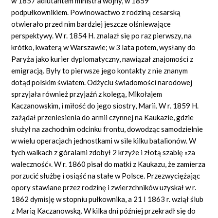
w 1857 adiutantem ministra wojny, w 1859
podpułkownikiem. Powinowactwo z rodziną cesarską
otwierało przed nim bardziej jeszcze olśniewające
perspektywy. W r. 1854 H. znalazł się po raz pierwszy, na
krótko, kwaterą w Warszawie; w 3 lata potem, wysłany do
Paryża jako kurier dyplomatyczny, nawiązał znajomości z
emigracją. Były to pierwsze jego kontakty z nie znanym
dotąd polskim światem. Odżyciu świadomości narodowej
sprzyjała również przyjaźń z kolegą, Mikołajem
Kaczanowskim, i miłość do jego siostry, Marii. W r. 1859 H.
zażądał przeniesienia do armii czynnej na Kaukazie, gdzie
służył na zachodnim odcinku frontu, dowodząc samodzielnie
w wielu operacjach jednostkami w sile kilku batalionów. W
tych walkach z góralami zdobył 2 krzyże i złotą szablę «za
waleczność». W r. 1860 pisał do matki z Kaukazu, że zamierza
porzucić służbę i osiąść na stałe w Polsce. Przezwyciężając
opory stawiane przez rodzinę i zwierzchników uzyskał w r.
1862 dymisję w stopniu pułkownika, a 21 I 1863 r. wziął ślub
z Marią Kaczanowską. W kilka dni później przekradł się do