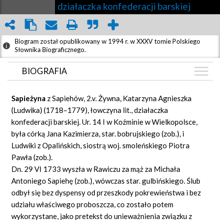
działaczka konfederacji barskiej
Biogram został opublikowany w 1994 r. w XXXV tomie Polskiego
Słownika Biograficznego.
BIOGRAFIA
BIOGRAFIA
Sapieżyna
z Sapiehów, 2.v. Żywna, Katarzyna Agnieszka
ZDJĘCIA
(Ludwika) (1718–1779), łowczyna lit., działaczka
(1)
konfederacji barskiej. Ur. 14 I w Koźminie w Wielkopolsce,
GRAF POWIĄZAŃ
była córką Jana Kazimierza, star. bobrujskiego (zob.), i
DYSKUSJA
Ludwiki z Opalińskich, siostrą woj. smoleńskiego Piotra
Mapa
Pawła (zob.).
Dn. 29 VI 1733 wyszła w Rawiczu za mąż za Michała
Antoniego Sapiehę (zob.), wówczas star. gulbińskiego. Ślub
odbył się bez dyspensy od przeszkody pokrewieństwa i bez
udziału właściwego proboszcza, co zostało potem
wykorzystane, jako pretekst do unieważnienia związku z