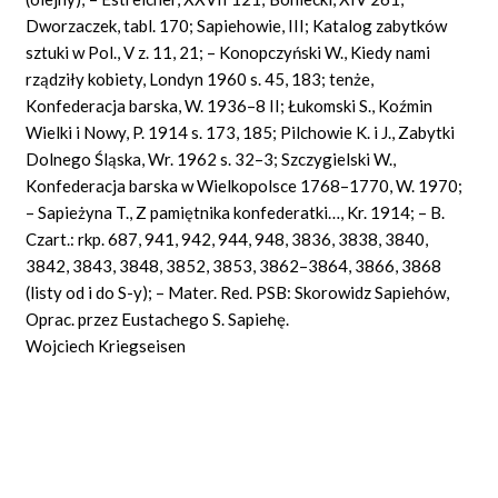
Dworzaczek, tabl. 170; Sapiehowie, III; Katalog zabytków
sztuki w Pol., V z. 11, 21; – Konopczyński W., Kiedy nami
rządziły kobiety, Londyn 1960 s. 45, 183; tenże,
Konfederacja barska, W. 1936–8 II; Łukomski S., Koźmin
Wielki i Nowy, P. 1914 s. 173, 185; Pilchowie K. i J., Zabytki
Dolnego Śląska, Wr. 1962 s. 32–3; Szczygielski W.,
Konfederacja barska w Wielkopolsce 1768–1770, W. 1970;
– Sapieżyna T., Z pamiętnika konfederatki…, Kr. 1914; – B.
Czart.: rkp. 687, 941, 942, 944, 948, 3836, 3838, 3840,
3842, 3843, 3848, 3852, 3853, 3862–3864, 3866, 3868
(listy od i do S-y); – Mater. Red. PSB: Skorowidz Sapiehów,
Oprac. przez Eustachego S. Sapiehę.
Wojciech Kriegseisen