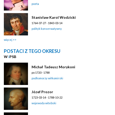
poeta
Stanisław Karol Wodzicki
1764-07-27 - 1843-03-14
polityk konserwatywny
więcej
POSTACI Z TEGO OKRESU
W
i
PSB
Michał Tadeusz Morykoni
po 1720 - 1788
podkomorzy wiłkomirski
Józef Prozor
1723-03-14 - 1788-10-22
wojewoda witebski