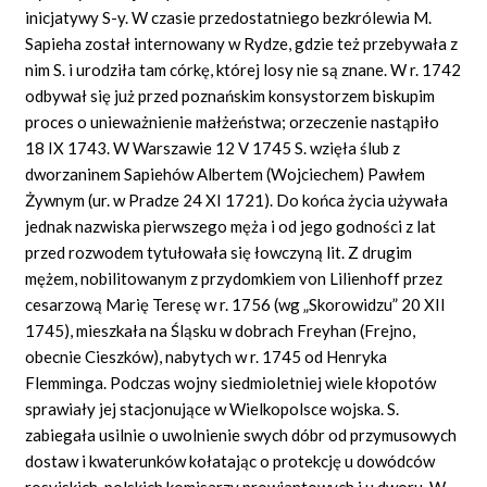
inicjatywy S-y. W czasie przedostatniego bezkrólewia M.
Sapieha został internowany w Rydze, gdzie też przebywała z
nim S. i urodziła tam córkę, której losy nie są znane. W r. 1742
odbywał się już przed poznańskim konsystorzem biskupim
proces o unieważnienie małżeństwa; orzeczenie nastąpiło
18 IX 1743. W Warszawie 12 V 1745 S. wzięła ślub z
dworzaninem Sapiehów Albertem (Wojciechem) Pawłem
Żywnym (ur. w Pradze 24 XI 1721). Do końca życia używała
jednak nazwiska pierwszego męża i od jego godności z lat
przed rozwodem tytułowała się łowczyną lit. Z drugim
mężem, nobilitowanym z przydomkiem von Lilienhoff przez
cesarzową Marię Teresę w r. 1756 (wg „Skorowidzu” 20 XII
1745), mieszkała na Śląsku w dobrach Freyhan (Frejno,
obecnie Cieszków), nabytych w r. 1745 od Henryka
Flemminga. Podczas wojny siedmioletniej wiele kłopotów
sprawiały jej stacjonujące w Wielkopolsce wojska. S.
zabiegała usilnie o uwolnienie swych dóbr od przymusowych
dostaw i kwaterunków kołatając o protekcję u dowódców
rosyjskich, polskich komisarzy prowiantowych i u dworu. W