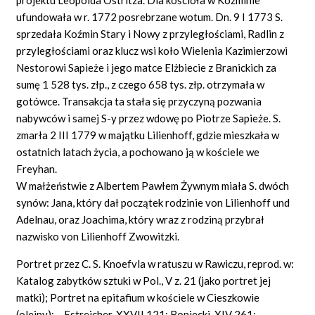
ufundowała w r. 1772 posrebrzane wotum. Dn. 9 I 1773 S.
sprzedała Koźmin Stary i Nowy z przyległościami, Radlin z
przyległościami oraz klucz wsi koło Wielenia Kazimierzowi
Nestorowi Sapieże i jego matce Elżbiecie z Branickich za
sumę 1 528 tys. złp., z czego 658 tys. złp. otrzymała w
gotówce. Transakcja ta stała się przyczyną pozwania
nabywców i samej S-y przez wdowę po Piotrze Sapieże. S.
zmarła 2 III 1779 w majątku Lilienhoff, gdzie mieszkała w
ostatnich latach życia, a pochowano ją w kościele we
Freyhan.
W małżeństwie z Albertem Pawłem Żywnym miała S. dwóch
synów: Jana, który dał początek rodzinie von Lilienhoff und
Adelnau, oraz Joachima, który wraz z rodziną przybrał
nazwisko von Lilienhoff Zwowitzki.
Portret przez C. S. Knoefvla w ratuszu w Rawiczu, reprod. w:
Katalog zabytków sztuki w Pol., V z. 21 (jako portret jej
matki); Portret na epitafium w kościele w Cieszkowie
(olejny); – Estreicher, XXVII 121; Boniecki, XIV 261;