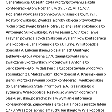
Generalnością. Uczestniczyła w przygotowaniu zjazdu
konfederackiego w Poznaniu w dn. 5–21 VIII 1769.
Popierała wówczas stronników A. Krasińskiego, m. in. F.
Rostworowskiego. Zwalczała próby objęcia przywództwa
ruchu przez swego brata Piotra Sapiehę i star. sokolnickiego
Antoniego Sułkowskiego. We wrześniu 1769 gościła we
Freyhan powracających z Saksonii wysłanników konfederacji
wielkopolskiej Jana Ponińskiego i J. Turnę. W listopadzie
donosiła A. Lubomirskiemu o działaniach Onufrego
Bęklewskiego, a wiosną 1770 zaangażowała się w
zwalczanie Skórzewskich. Protegowała Antoniego
Sieroszewskiego i w dalszym ciągu pozostawała w dobrych
stosunkach z I. Malczewskim, który donosił A. Krasińskiemu o
jej roli w przekazywaniu poczty konfederacji wielkopolskiej
do Generalności. Stale informowała A. Krasińskiego o
sytuacji w Wielkopolsce. Rezydując w swych dobrach na
Śląsku pruskim, pośredniczyła w wymianie informacji i
korespondencji. Zajmowała się tą działalnością jeszcze latem
1770. Wraz z osłabnięciem ruchu barskiego w Wielkopolsce