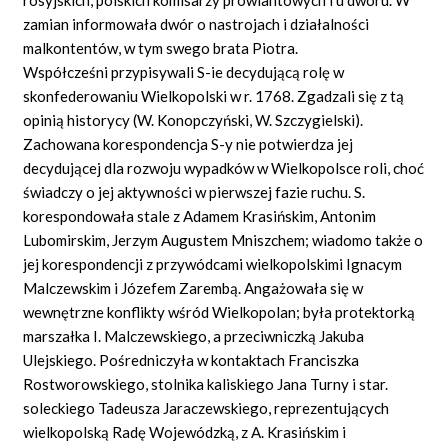
zamian informowała dwór o nastrojach i działalności
malkontentów, w tym swego brata Piotra.
Współcześni przypisywali S-ie decydującą rolę w
skonfederowaniu Wielkopolski w r. 1768. Zgadzali się z tą
opinią historycy (W. Konopczyński, W. Szczygielski).
Zachowana korespondencja S-y nie potwierdza jej
decydującej dla rozwoju wypadków w Wielkopolsce roli, choć
świadczy o jej aktywności w pierwszej fazie ruchu. S.
korespondowała stale z Adamem Krasińskim, Antonim
Lubomirskim, Jerzym Augustem Mniszchem; wiadomo także o
jej korespondencji z przywódcami wielkopolskimi Ignacym
Malczewskim i Józefem Zarembą. Angażowała się w
wewnętrzne konflikty wśród Wielkopolan; była protektorką
marszałka I. Malczewskiego, a przeciwniczką Jakuba
Ulejskiego. Pośredniczyła w kontaktach Franciszka
Rostworowskiego, stolnika kaliskiego Jana Turny i star.
soleckiego Tadeusza Jaraczewskiego, reprezentujących
wielkopolską Radę Wojewódzką, z A. Krasińskim i