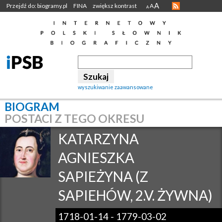
A
Przejdź do: biogramy.pl
FINA
zwiększ kontrast
A
A
wyszukiwanie zaawansowane
BIOGRAM
POSTACI Z TEGO OKRESU
KATARZYNA
AGNIESZKA
SAPIEŻYNA (Z
SAPIEHÓW, 2.V. ŻYWNA)
1718-01-14
-
1779-03-02