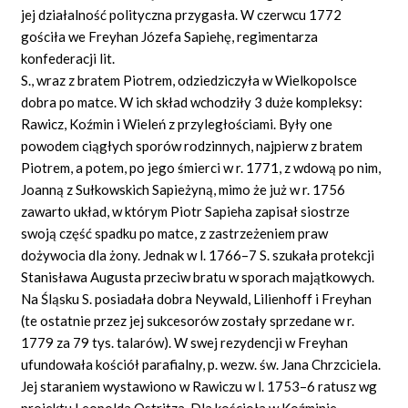
jej działalność polityczna przygasła. W czerwcu 1772
gościła we Freyhan Józefa Sapiehę, regimentarza
konfederacji lit.
S., wraz z bratem Piotrem, odziedziczyła w Wielkopolsce
dobra po matce. W ich skład wchodziły 3 duże kompleksy:
Rawicz, Koźmin i Wieleń z przyległościami. Były one
powodem ciągłych sporów rodzinnych, najpierw z bratem
Piotrem, a potem, po jego śmierci w r. 1771, z wdową po nim,
Joanną z Sułkowskich Sapieżyną, mimo że już w r. 1756
zawarto układ, w którym Piotr Sapieha zapisał siostrze
swoją część spadku po matce, z zastrzeżeniem praw
dożywocia dla żony. Jednak w l. 1766–7 S. szukała protekcji
Stanisława Augusta przeciw bratu w sporach majątkowych.
Na Śląsku S. posiadała dobra Neywald, Lilienhoff i Freyhan
(te ostatnie przez jej sukcesorów zostały sprzedane w r.
1779 za 79 tys. talarów). W swej rezydencji w Freyhan
ufundowała kościół parafialny, p. wezw. św. Jana Chrzciciela.
Jej staraniem wystawiono w Rawiczu w l. 1753–6 ratusz wg
projektu Leopolda Ostritza. Dla kościoła w Koźminie