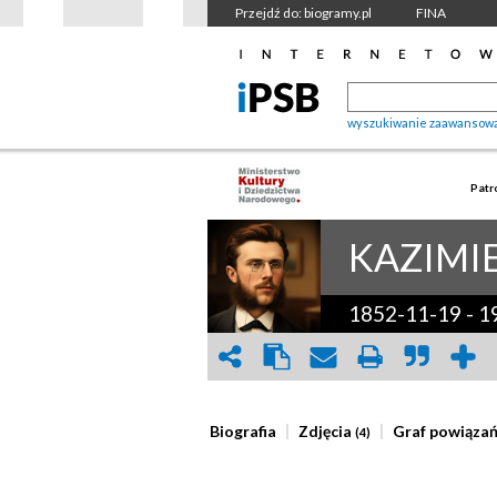
Przejdź do: biogramy.pl
FINA
wyszukiwanie zaawansow
Patr
KAZIMI
1852-11-19
-
1
Biografia
Zdjęcia
Graf powiąza
(4)