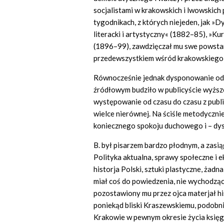
socjalistami w krakowskich i lwowskich
tygodnikach, z których niejeden, jak »
literacki i artystyczny« (1882–85), »Ku
(1896–99), zawdzięczał mu swe powstani
przedewszystkiem wśród krakowskiego
Równocześnie jednak dysponowanie od
źródłowym budziło w publicyście wyższe
występowanie od czasu do czasu z publ
wielce nierównej. Na ściśle metodycznie
koniecznego spokoju duchowego i – dys
B. był pisarzem bardzo płodnym, a zasią
Polityka aktualna, sprawy społeczne i ek
historja Polski, sztuki plastyczne, żadna
miał coś do powiedzenia, nie wychodząc
pozostawiony mu przez ojca materjał hi
poniekąd bliski Kraszewskiemu, podobnie
Krakowie w pewnym okresie życia księg