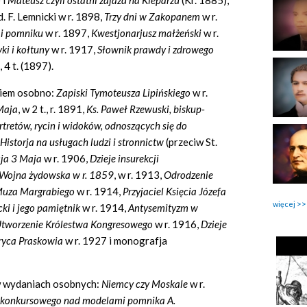
 i
Mateusz czyli ostatni zajazd na Kleparzu
(Kr. 1885),
. F. Lemnicki w r. 1898,
Trzy dni w Zakopanem
w r.
u i pomniku
w r. 1897,
Kwestjonarjusz małżeński
w r.
yki i kołtuny
w r. 1917,
Słownik prawdy i zdrowego
, 4 t. (1897).
kiem osobno:
Zapiski Tymoteusza Lipińskiego
w r.
Maja
, w 2 t., r. 1891,
Ks. Paweł Rzewuski, biskup-
tretów, rycin i widoków, odnoszących się do
Historja na usługach ludzi i stronnictw
(przeciw St.
cja 3 Maja
w r. 1906,
Dzieje insurekcji
Wojna żydowska w r. 1859
, w r. 1913,
Odrodzenie
uza Margrabiego
w r. 1914,
Przyjaciel Księcia Józefa
więcej
ki i jego pamiętnik
w r. 1914,
Antysemityzm w
tworzenie Królestwa Kongresowego
w r. 1916,
Dzieje
ryca Praskowia
w r. 1927 i monografja
w wydaniach osobnych:
Niemcy czy Moskale
w r.
 konkursowego nad modelami pomnika A.