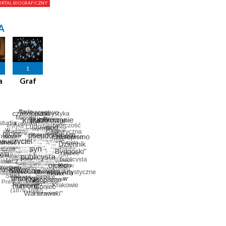
A
1
a
Graf