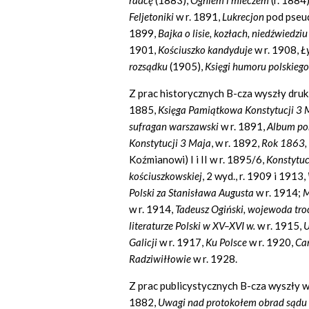
radcę
(1883),
Ogniem i mieczem
(r. 1884)
Feljetoniki
w r. 1891,
Lukrecjon
pod pseud
1899,
Bajka o lisie, kozłach, niedźwiedzi
1901,
Kościuszko kandyduje
w r. 1908,
Ł
rozsądku
(1905),
Księgi humoru polskiego
Z prac historycznych B-cza wyszły dru
1885,
Księga Pamiątkowa Konstytucji 3 
sufragan warszawski
w r. 1891,
Album por
Konstytucji 3 Maja
, w r. 1892,
Rok 1863, 
Koźmianowi) I i II w r. 1895/6,
Konstytu
kościuszkowskiej
, 2 wyd., r. 1909 i 1913,
Polski za Stanisława Augusta
w r. 1914;
M
w r. 1914,
Tadeusz Ogiński, wojewoda troc
literaturze Polski w XV–XVI w.
w r. 1915,
U
Galicji
w r. 1917,
Ku Polsce
w r. 1920,
Ca
Radziwiłłowie
w r. 1928.
Z prac publicystycznych B-cza wyszły 
1882,
Uwagi nad protokołem obrad sądu