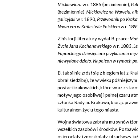
Mickiewicza
w r. 1885 (bezimiennie),
Pol
(bezimiennie),
Mickiewicz na Wawelu, a
galicyjski
w r. 1890,
Przewodnik po Krak
Nowa era w Królestwie Polskiem
w r. 189
Z historji literatury wydał B. prace:
Małp
Życie Jana Kochanowskiego
w r. 1883,
Le
Paprockiego dziesięcioro przykazania mę
niewydane dzieło
,
Napoleon w rymach pol
B. tak silnie zrósł się z biegiem lat z 
obrał siedzibę), że w wieku późniejszym
postaci krakowskich, które wraz z star
motyw jego osobliwej i pełnej czaru atm
członka Rady m. Krakowa, biorąc prawie
kulturalnem życiu tego miasta.
Wojna światowa zabrała mu synów (żonę 
wszelkich zasobów i środków. Pozbawio
osierociały i zgorzkniały, utraciwszy ju