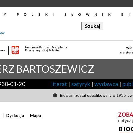
ane
Honorowy Patronat Prezydenta
Wspa
onat
Rzeczypospolitej Polskiej
merytory
ERZ
BARTOSZEWICZ
930-01-20
literat
|
satyryk
|
wydawca
|
publ
Biogram został opublikowany w 1935 r. w 
ZOBA
ń
Dyskusja
Mapa
dotyczą