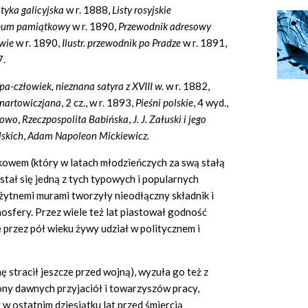
ityka galicyjska
w r. 1888,
Listy rosyjskie
lbum pamiątkowy
w r. 1890,
Przewodnik adresowy
owie
w r. 1890,
Ilustr. przewodnik po Pradze
w r. 1891,
7.
a-człowiek, nieznana satyra z XVIII w.
w r. 1882,
nartowiczjana
, 2 cz., w r. 1893,
Pieśni polskie
, 4 wyd.,
żowo
,
Rzeczpospolita Babińska
,
J. J. Załuski i jego
skich
,
Adam Napoleon Mickiewicz.
Krakowem (który w latach młodzieńczych za swą stałą
 stał się jedną z tych typowych i popularnych
ożytnemi murami tworzyły nieodłączny składnik i
osfery. Przez wiele też lat piastował godność
 przez pół wieku żywy udział w politycznem i
stracił jeszcze przed wojną), wyzuła go też z
ny dawnych przyjaciół i towarzyszów pracy,
ż w ostatnim dziesiątku lat przed śmiercią