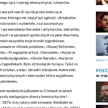
wego ojca i szereg własnych prac i utworów.
 wyraził sam B. na rok przed śmiercią w
sm, którego nie zdążył już ogłosić. »Artykułów
życiorysów i »sylwetek«, rozrzuconych po
 i sprawozdania literackie i artystyczne, zebrałoby
cznych i w sprawach społecznych na jakie dwa tomy.
omach wszystkie moje kroniki tygodniowe,
rukowane w »Słowie polskiem«, »Nowej Reformie«,
«, »Przeglądzie artyst. i literackim«, »Kurjerze
enniku bydgoskim«, »Głosie Narodu«, »Kurjerze
więcej
u tygodnikach. Było ich bodaj do tysiąca. Tyleż co
rystyka«, a więc: obrazki rodzajowe, humoreski,
POST
humorystycznych i wierszydeł, które wyjątkowo
W
i
PSB
eudonimem«.
bnem wydaniu książkowem w 3 tomach w latach
szły następujące utwory humorystyczne i
 r. 1876, trzy satyry wierszowane:
Kandydat na