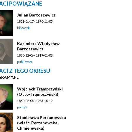
ACI POWIĄZANE
Julian Bartoszewicz
1821-01-17 - 1870-11-05
historyk
Kazimierz Władysław
Bartoszewicz
1885-12-06 - 1919-01-08
publicysta
ACI Z TEGO OKRESU
GRAMY.PL
Wojciech Trąmpczyński
(Otto-Trąmpczyński)
1860-02-08 - 1953-10-19
polityk
Stanisława Perzanowska
(właśc. Perzanowska-
Chmielewska)