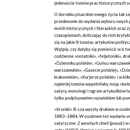
jedenaście tomów prac historycznych s
O dorobku pisarskim swego życia tak się
przedmowie do wydania wyboru swych pi
moich historycznych i literackich oraz 
czasopismach, doliczając do nich krytyki
się na jakie 8 tomów; artykułów polity
Wątpię, czy dałyby się pomieścić w 6 t
codzienne »notatniki«, »feljetoniki«, d
»Dzienniku polskim«, »Gońcu warszawskim
warszawskim«, »Gazecie polskiej«, »Dzi
krakowskim«, »Kurjerze polskim« i w kilk
najmniej tomów wypełniłaby moja »belet
satyry, monologi i ogrom artykulików 
tylko podpisywałem nazwiskiem lub ps
»Kroniki« B-cza wyszły drukiem w oso
1883–1884. W osobnem też wydaniu wy
satyryczne:
Z wesołych chwil
(pseud.) w