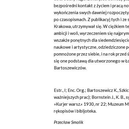
bezpośredni kontakt z życiem i pracą n
wykończenia swych dawniej rozpoczętyc
po czasopismach. Z publikacyj tych i z
Krakowa, utrzymywał się. W ciężkiem te
ambicji i woli, wyrzeczeniem się najpr
wszakże ponętnych dla siedemdziesięcio
naukowe i artystyczne, odziedziczone po
pomnożone przez siebie, i na rok przed ś
się one podstawą dla utworzonego w Łodz
Bartoszewiczów.
Estr., I; Enc. Org.; Bartoszewicz K., Szki
ważniejszych prac); Bornstein J., K. B., sy
»Kurjer warsz.« 1930, nr 22; Muzeum Mie
rękopisów i bibljoteka.
Przecław Smolik