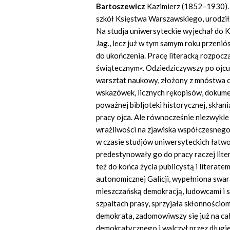
Bartoszewicz
Kazimierz (1852–1930). 
szkół Księstwa Warszawskiego, urodził
Na studja uniwersyteckie wyjechał do K
Jag., lecz już w tym samym roku przeniós
do ukończenia. Pracę literacką rozpoczą
świątecznym«. Odziedziczywszy po ojcu
warsztat naukowy, złożony z mnóstwa c
wskazówek, licznych rękopisów, dokume
poważnej bibljoteki historycznej, skła
pracy ojca. Ale równocześnie niezwykle
wrażliwości na zjawiska współczesnego ży
w czasie studjów uniwersyteckich łatwo
predestynowały go do pracy raczej liter
też do końca życia publicystą i literat
autonomicznej Galicji, wypełniona swar
mieszczańską demokracją, ludowcami i 
szpaltach prasy, sprzyjała skłonnościom
demokrata, zadomowiwszy się już na ca
demokratycznego i walczył przez długie 