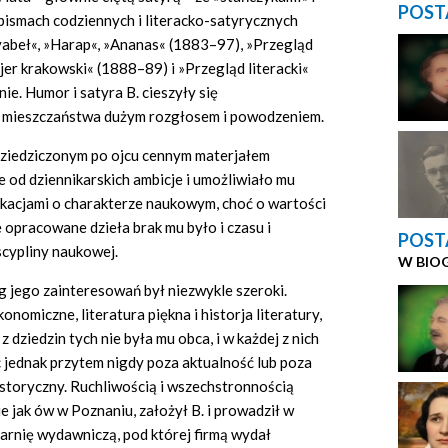
POST
 pismach codziennych i literacko-satyrycznych
Dyabeł«, »Harap«, »Ananas« (1883–97), »Przegląd
rjer krakowski« (1888–89) i »Przegląd literacki«
e. Humor i satyra B. cieszyły się
 mieszczaństwa dużym rozgłosem i powodzeniem.
ziedziczonym po ojcu cennym materjałem
 od dziennikarskich ambicje i umożliwiało mu
ikacjami o charakterze naukowym, choć o wartości
 opracowane dzieła brak mu było i czasu i
POST
cypliny naukowej.
W BIO
g jego zainteresowań był niezwykle szeroki.
onomiczne, literatura piękna i historja literatury,
 z dziedzin tych nie była mu obca, i w każdej z nich
 jednak przytem nigdy poza aktualność lub poza
storyczny. Ruchliwością i wszechstronnością
 jak ów w Poznaniu, założył B. i prowadził w
arnię wydawniczą, pod której firmą wydał