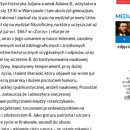
Syn historyka Juljana a wnuk Adama B., wizytatora
 się 19 XI w Warszawie i tam ukończył gimnazjum.
MEDI
rakowa i zapisał się zrazu na wydział prawny Uniw.
ł się na wydział filozoficzny, na który uczęszczał aż
ł już w r. 1867 w »Zorzy« i »Kurjerze
, wraz z jego uznanem w nauce imieniem, zasobny
4
ennych notat bibliograficznych i źródłowych
zdjęci
ntów historycznych oryginalnych i odpisów, oraz
niał się wcześnie B. do kontynuowania naukowej
 żywy, impulsywny temperament, przy dużej
cia, i talent literacki, który objawił się w nim już
ścią pisarską i dużem poczuciem humoru,
ackiej i publicystycznej, aniżeli naukowej. Pozostał
em, zwłaszcza że i atmosfera ówczesnej
ami politycznemi między »stańczykami«,
socjalistami, toczonemi przedewszystkiem na
 i zdolnościom B. Jako gorący patrjota i szczery
łe życie w Krakowie, wszedł do obozu
lata – głównie ciętą satyrą – ze »stańczykami« i