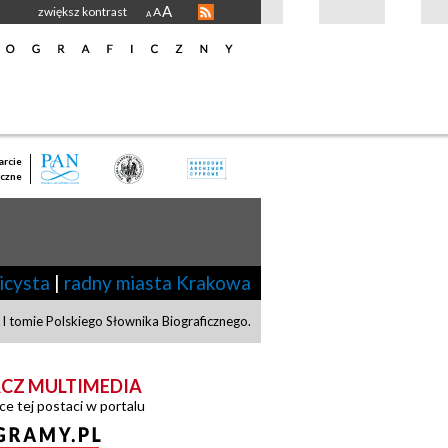
A
zwiększ kontrast
A
A
rcie
czne
icysta
|
radny miasta Krakowa
I tomie Polskiego Słownika Biograficznego.
CZ MULTIMEDIA
ce tej postaci w portalu