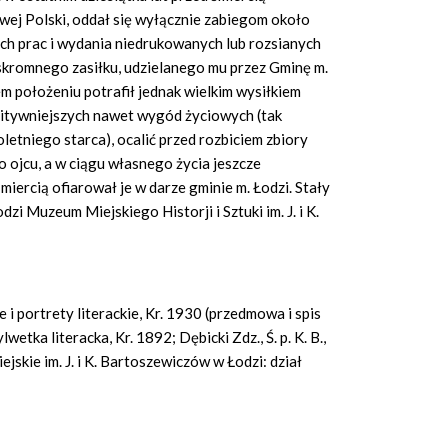
owej Polski, oddał się wyłącznie zabiegom około
h prac i wydania niedrukowanych lub rozsianych
e skromnego zasiłku, udzielanego mu przez Gminę m.
m położeniu potrafił jednak wielkim wysiłkiem
ymitywniejszych nawet wygód życiowych (tak
letniego starca), ocalić przed rozbiciem zbiory
 ojcu, a w ciągu własnego życia jeszcze
miercią ofiarował je w darze gminie m. Łodzi. Stały
i Muzeum Miejskiego Historji i Sztuki im. J. i K.
ce i portrety literackie, Kr. 1930 (przedmowa i spis
lwetka literacka, Kr. 1892; Dębicki Zdz., Ś. p. K. B.,
jskie im. J. i K. Bartoszewiczów w Łodzi: dział