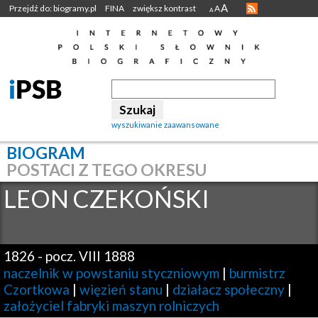
A
Przejdź do: biogramy.pl
FINA
zwiększ kontrast
A
A
wyszukiwanie zaawansowane
BIOGRAM
POSTACI Z TEGO OKRESU
LEON
CZEKOŃSKI
1826
-
pocz. VIII 1888
naczelnik w powstaniu styczniowym
|
burmistrz
Czortkowa
|
więzień stanu
|
działacz społeczny
|
założyciel fabryki maszyn rolniczych