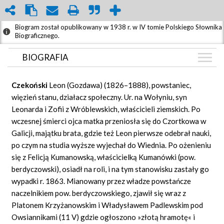
Biogram został opublikowany w 1938 r. w IV tomie Polskiego Słownika
Biograficznego.
BIOGRAFIA
BIOGRAFIA
Czekoński
Leon (Gozdawa) (1826–1888), powstaniec,
GRAF POWIĄZAŃ
więzień stanu, działacz społeczny. Ur. na Wołyniu, syn
Leonarda i Zofii z Wróblewskich, właścicieli ziemskich. Po
DYSKUSJA
wczesnej śmierci ojca matka przeniosła się do Czortkowa w
Mapa
Galicji, majątku brata, gdzie też Leon pierwsze odebrał nauki,
po czym na studia wyższe wyjechał do Wiednia. Po ożenieniu
się z Felicją Kumanowską, właścicielką Kumanówki (pow.
berdyczowski), osiadł na roli, i na tym stanowisku zastały go
wypadki r. 1863. Mianowany przez władze powstańcze
naczelnikiem pow. berdyczowskiego, zjawił się wraz z
Platonem Krzyżanowskim i Władysławem Padlewskim pod
Owsiannikami (11 V) gdzie ogłoszono »złotą hramotę« i