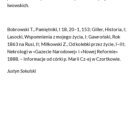
lwowskich.
Bobrowski T., Pamiętniki, I 18, 20–1, 153; Giller, Historia, I;
Lasocki, Wspomnienia z mojego życia, I; Gawroński, Rok
1863 na Rusi, II; Miłkowski Z., Od kolebki przez życie, I–III;
Nekrologi w »Gazecie Narodowej« i »Nowej Reformie«
1888. – Informacje od córki p. Marii Cz-ej w Czortkowie.
Justyn Sokulski