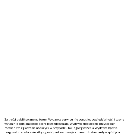
Za treści publikowane na forum Wydawca serwisu nie ponosi odpowiedzialności i są one
wyłącznie opiniami osób, które je zamieszczają. Wydawca udostępnia przystępny
mechanizm zgłaszania nadużyć i w przypadku takiego zgłoszenia Wydawca będzie
reagował niezwłocznie. Aby zgłosić post naruszający prawo lub standardy współżycia