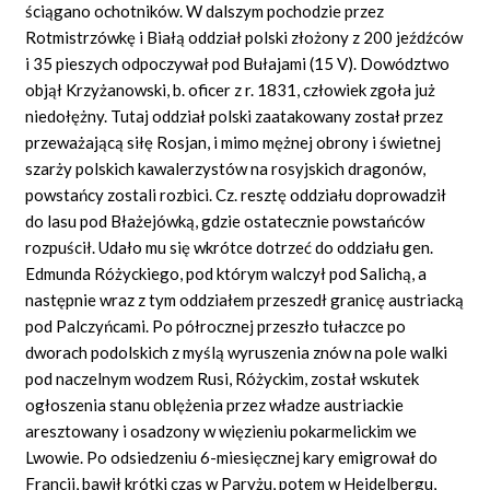
ściągano ochotników. W dalszym pochodzie przez
Rotmistrzówkę i Białą oddział polski złożony z 200 jeźdźców
i 35 pieszych odpoczywał pod Bułajami (15 V). Dowództwo
objął Krzyżanowski, b. oficer z r. 1831, człowiek zgoła już
niedołężny. Tutaj oddział polski zaatakowany został przez
przeważającą siłę Rosjan, i mimo mężnej obrony i świetnej
szarży polskich kawalerzystów na rosyjskich dragonów,
powstańcy zostali rozbici. Cz. resztę oddziału doprowadził
do lasu pod Błażejówką, gdzie ostatecznie powstańców
rozpuścił. Udało mu się wkrótce dotrzeć do oddziału gen.
Edmunda Różyckiego, pod którym walczył pod Salichą, a
następnie wraz z tym oddziałem przeszedł granicę austriacką
pod Palczyńcami. Po półrocznej przeszło tułaczce po
dworach podolskich z myślą wyruszenia znów na pole walki
pod naczelnym wodzem Rusi, Różyckim, został wskutek
ogłoszenia stanu oblężenia przez władze austriackie
aresztowany i osadzony w więzieniu pokarmelickim we
Lwowie. Po odsiedzeniu 6-miesięcznej kary emigrował do
Francji, bawił krótki czas w Paryżu, potem w Heidelbergu,