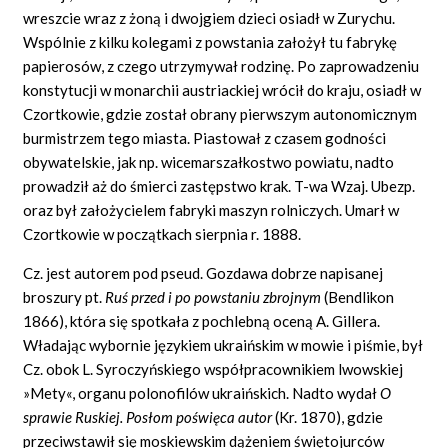
wreszcie wraz z żoną i dwojgiem dzieci osiadł w Zurychu.
Wspólnie z kilku kolegami z powstania założył tu fabrykę
papierosów, z czego utrzymywał rodzinę. Po zaprowadzeniu
konstytucji w monarchii austriackiej wrócił do kraju, osiadł w
Czortkowie, gdzie został obrany pierwszym autonomicznym
burmistrzem tego miasta. Piastował z czasem godności
obywatelskie, jak np. wicemarszałkostwo powiatu, nadto
prowadził aż do śmierci zastępstwo krak. T-wa Wzaj. Ubezp.
oraz był założycielem fabryki maszyn rolniczych. Umarł w
Czortkowie w początkach sierpnia r. 1888.
Cz. jest autorem pod pseud. Gozdawa dobrze napisanej
broszury pt.
Ruś przed i po powstaniu zbrojnym
(Bendlikon
1866), która się spotkała z pochlebną oceną A. Gillera.
Władając wybornie językiem ukraińskim w mowie i piśmie, był
Cz. obok L. Syroczyńskiego współpracownikiem lwowskiej
»Mety«, organu polonofilów ukraińskich. Nadto wydał
O
sprawie Ruskiej. Posłom poświęca autor
(Kr. 1870), gdzie
przeciwstawił się moskiewskim dążeniem świętojurców