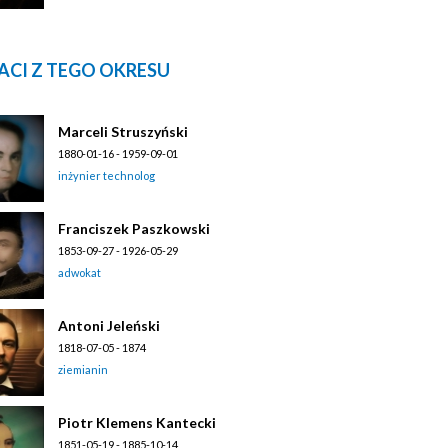
ACI Z TEGO OKRESU
Marceli Struszyński
1880-01-16 - 1959-09-01
inżynier technolog
Franciszek Paszkowski
1853-09-27 - 1926-05-29
adwokat
Antoni Jeleński
1818-07-05 - 1874
ziemianin
Piotr Klemens Kantecki
1851-05-19 - 1885-10-14