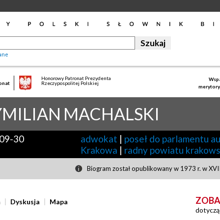
ane
Honorowy Patronat Prezydenta
Wspa
onat
Rzeczypospolitej Polskiej
merytory
MILIAN
MACHALSKI
09-30
adwokat
|
poseł do parlamentu au
Krakowa
|
radny powiatu krakow
Biogram został opublikowany w 1973 r. w XVII
ZOBA
ń
Dyskusja
Mapa
dotyczą