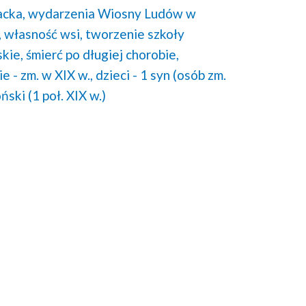
cka,
wydarzenia Wiosny Ludów w
,
własność wsi,
tworzenie szkoły
kie,
śmierć po długiej chorobie,
 - zm. w XIX w.,
dzieci - 1 syn (osób zm.
ski (1 poł. XIX w.)