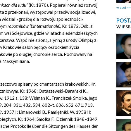
ankach dla ludu”
(Kr. 1870). Popierał również rozwój
więcej
a z przekonań, występował przeciw socjalizmowi,
widział «groźbę dla rozwoju społeczności»
POST
owym robotników
(L’Internationale),
Kr. 1872, Odb. z
W
i
PSB
lem wsi Ściejowice, gdzie w latach siedemdziesiątych
karstwa. Wspólnie z żoną, słynną z urody Olimpią z
w Krakowie salon będący ośrodkiem życia
kowie po długiej chorobie serca. Pochowany na
a Maksymiliana.
 rzeczowo spisany po cmentarzach krakowskich, Kr.
czniowym, Kr. 1968; Ostaszewski-Barański K.,
w. 1912 s. 138; Widm
an
K., Franciszek Smolka, jego
49, 204, 331, 432, 534, 602–t, 606, 652, 671, 713,
Kr. 1957 I; Limanowski B., Pamiętniki, W. 1958
II;
ubiegłych, Kr. 1964; Smolka
F.,
Dziennik 1848–1849
sche Protokolle über die Sitzungen des Hauses der