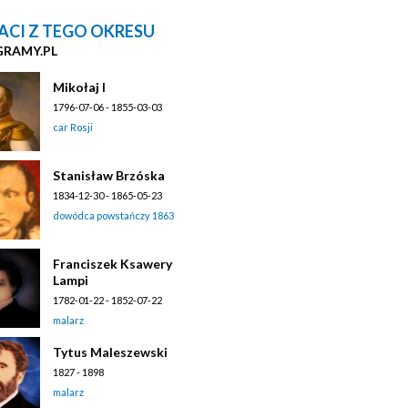
ACI Z TEGO OKRESU
GRAMY.PL
Mikołaj I
1796-07-06 - 1855-03-03
car Rosji
Stanisław Brzóska
1834-12-30 - 1865-05-23
dowódca powstańczy 1863
Franciszek Ksawery
Lampi
1782-01-22 - 1852-07-22
malarz
Tytus Maleszewski
1827 - 1898
malarz