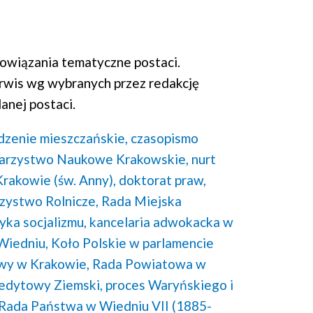
wiązania tematyczne postaci.
rwis wg wybranych przez redakcję
anej postaci.
zenie mieszczańskie,
czasopismo
arzystwo Naukowe Krakowskie,
nurt
rakowie (św. Anny),
doktorat praw,
zystwo Rolnicze,
Rada Miejska
yka socjalizmu,
kancelaria adwokacka w
Wiedniu,
Koło Polskie w parlamencie
wy w Krakowie,
Rada Powiatowa w
redytowy Ziemski,
proces Waryńskiego i
Rada Państwa w Wiedniu VII (1885-