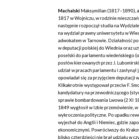
Machalski
Maksymilian (1817–1890), ad
1817 w Wojniczu, w rodzinie mieszczań
następnie rozpoczął studia na Wydziale 
na wydział prawny uniwersytetu w Wiedn
adwokatem w Tarnowie. Działalność pol
w deputacji polskiej do Wiednia oraz uz
poselski do parlamentu wiedeńskiego (o
posłów kierowanych przez J. Lubomirskie
udział w pracach parlamentu i zasłyną
opowiadał się za przyjęciem deputacji w
Kilkakrotnie występował przeciw F. Smol
kandydatury na przewodniczącego (styc
sprawie bombardowania Lwowa (2 XI 1848
1849 wygłosił w Izbie przemówienie, w 
wykroczenia polityczne. Po upadku rewo
wyjechał do Anglii i Niemiec, gdzie zap
ekonomicznymi. Powróciwszy do Krakowa
blisko czterdzieści nie brał udziału w c