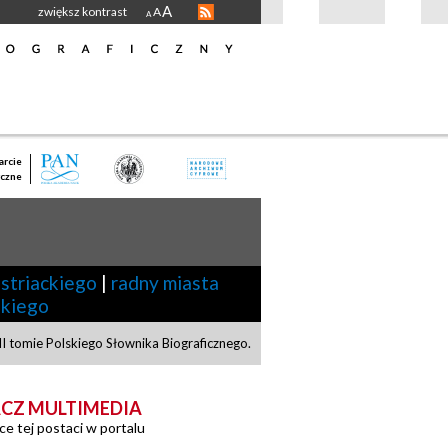
A
zwiększ kontrast
A
A
rcie
czne
striackiego
|
radny miasta
skiego
I tomie Polskiego Słownika Biograficznego.
CZ MULTIMEDIA
ce tej postaci w portalu