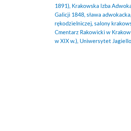
1891),
Krakowska Izba Adwoka
Galicji 1848,
sława adwokacka
rękodzielniczej,
salony krakows
Cmentarz Rakowicki w Krakowie
w XIX w.),
Uniwersytet Jagielloń