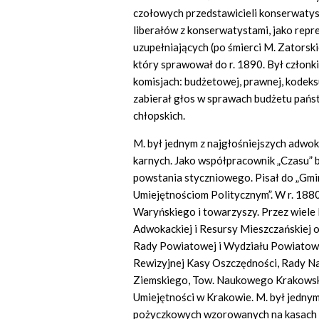
czołowych przedstawicieli konserwatys
liberałów z konserwatystami, jako rep
uzupełniających (po śmierci M. Zators
który sprawował do r. 1890. Był człon
komisjach: budżetowej, prawnej, kodeks
zabierał głos w sprawach budżetu pańs
chłopskich.
M. był jednym z najgłośniejszych adwo
karnych. Jako współpracownik „Czasu” 
powstania styczniowego. Pisał do „Gmi
Umiejętnościom Politycznym”. W r. 188
Waryńskiego i towarzyszy. Przez wiele 
Adwokackiej i Resursy Mieszczańskiej o
Rady Powiatowej i Wydziału Powiatowe
Rewizyjnej Kasy Oszczędności, Rady N
Ziemskiego, Tow. Naukowego Krakowski
Umiejętności w Krakowie. M. był jedny
pożyczkowych wzorowanych na kasach S