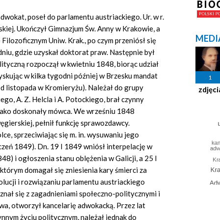
wokat, poseł do parlamentu austriackiego. Ur. w r.
skiej. Ukończył Gimnazjum Św. Anny w Krakowie, a
MEDI
Filozoficznym Uniw. Krak., po czym przeniósł się
iu, gdzie uzyskał doktorat praw. Następnie był
ityczną rozpoczął w kwietniu 1848, biorąc udział
yskując w kilka tygodni później w Brzesku mandat
1
d listopada w Kromieryżu). Należał do grupy
zdjęci
go, A. Z. Helcla i A. Potockiego, brał czynny
ł jako doskonały mówca. We wrześniu 1848
ęgierskiej, pełnił funkcję sprawozdawcy.
ce, sprzeciwiając się m.
in.
wysuwaniu jego
zeń 1849). Dn. 19 I 1849 wniósł interpelację w
) i ogłoszenia stanu oblężenia w Galicji, a 25 I
którym domagał się zniesienia kary śmierci za
lucji i rozwiązaniu parlamentu austriackiego
oznał się z zagadnieniami społeczno-politycznymi i
, otworzył kancelarię adwokacką. Przez lat
zynnym życiu politycznym, należał jednak do