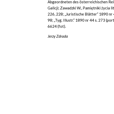
Abgeordneten des österreichischen Re
Galicji; Zawadzki W., Pamiętniki życia li
226, 228;
„Juristische Blätter”
1890 nr 
98; „Tyg. Illustr.” 1890 nr 44 s. 273 (por
6624 (fot).
Jerzy
Zdrada