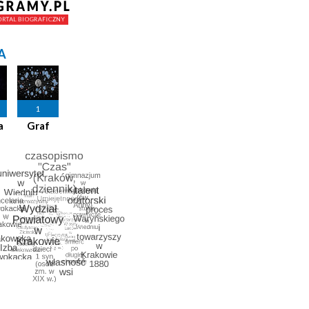
A
1
a
Graf