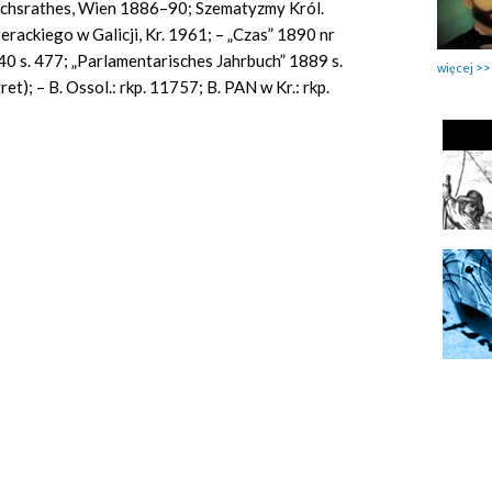
ichsrathes, Wien
1886–90;
Szematyzmy
Król.
terackiego w Galicji, Kr. 1961; – „Czas” 1890 nr
40 s. 477;
„Parlamentarisches Jahrbuch”
1889 s.
więcej
tret); – B. Ossol.: rkp. 11757; B. PAN w Kr.: rkp.