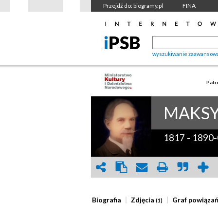
Przejdź do: biogramy.pl
FINA
wyszukiwanie zaawansow
Patr
MAKSY
1817
-
1890-
Biografia
Zdjęcia
Graf powiąza
(1)