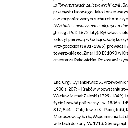
„o Towarzystwach zaliczkowych” czyli „B
przemysłu ludowego. Jako konserwatyst
a w zorganizowanym ruchu robotniczym 
(Wykład o stowarzyszeniu międzynarod
„Przegl. Pol.” 1872 luty). Był właścicie
założył pierwszą w Galicji szkołę koszy
Przygodzkich (1831–1885), prowadził 
towarzyskiego. Zmarł 30 IX 1890 w Kra
cmentarzu Rakowickim. Pozostawił syn
Enc. Org.; Cyrankiewicz S., Przewodnik
1908 s. 207; – Kraków w powstaniu sty
Wacław Michał Zaleski (1799–1849), L
życie i zawód polityczny, Lw. 1886 s. 1
817, 844; – Chłędowski K., Pamiętniki, 
Mieroszewscy S. i S., Wspomnienia lat 
w listach do żony, W. 1913;
Stenographi