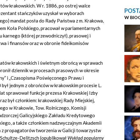
tów krakowskich. W r. 1886, po ostrej walce
POST
rezentant stańczyków uzyskał w wyborach
W BIO
kiego) mandat posła do Rady Państwa z m. Krakowa,
kiem Koła Polskiego, pracował w parlamentarnych
u karnego (której przewodniczył), prasowej i
twa i finansów oraz w obronie fideikomisów
katów krakowskich i świetnym obrońcą w sprawach
bronił dziennik w procesach prasowych w okresie
ny” i „Czasopisma Poświęconego Prawu i
0 był jednym z obrońców w krakowskim procesie L.
lat sprawował funkcje prezesa Krakowskiej Izby
raz był członkiem: krakowskiej Rady Miejskiej,
go w Krakowie, Tow. Rolniczego, Komisji
adzorczej Galicyjskiego Zakładu Kredytowego
ego, a także członkiem nadzwyczajnym Akademii
m z propagatorów tworzenia w Galicji towarzystw
chultze-Delitzsch (opublikował
Wykład popularny