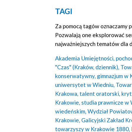
TAGI
Za pomocą tagów oznaczamy po
Pozwalają one eksplorować se
najważniejszych tematów dla d
Akademia Umiejętności,
pochod
"Czas" (Kraków, dziennik),
Tow
konserwatywny,
gimnazjum w K
uniwersytet w Wiedniu,
Towar
Krakowa,
talent oratorski,
kryt
Krakowie,
studia prawnicze w 
wiedeńskim,
Wydział Powiato
Krakowie,
Galicyjski Zakład K
towarzyszy w Krakowie 1880,