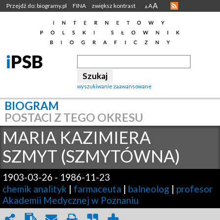
A
Przejdź do: biogramy.pl
FINA
zwiększ kontrast
A
A
wyszukiwanie zaawansowane
BIOGRAM
POSTACI Z TEGO OKRESU
MARIA KAZIMIERA
SZMYT (SZMYTÓWNA)
1903-03-26
-
1986-11-23
chemik analityk
|
farmaceuta
|
balneolog
|
profesor
Akademii Medycznej w Poznaniu