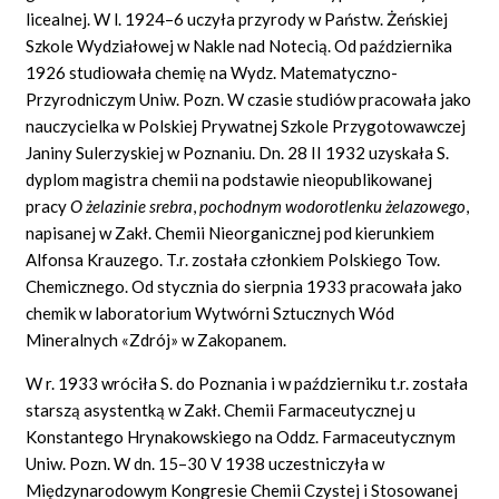
licealnej. W l. 1924–6 uczyła przyrody w Państw. Żeńskiej
Szkole Wydziałowej w Nakle nad Notecią. Od października
1926 studiowała chemię na Wydz. Matematyczno-
Przyrodniczym Uniw. Pozn. W czasie studiów pracowała jako
nauczycielka w Polskiej Prywatnej Szkole Przygotowawczej
Janiny Sulerzyskiej w Poznaniu. Dn. 28 II 1932 uzyskała S.
dyplom magistra chemii na podstawie nieopublikowanej
pracy
O żelazinie srebra
,
pochodnym wodorotlenku żelazowego
,
napisanej w Zakł. Chemii Nieorganicznej pod kierunkiem
Alfonsa Krauzego. T.r. została członkiem Polskiego Tow.
Chemicznego. Od stycznia do sierpnia 1933 pracowała jako
chemik w laboratorium Wytwórni Sztucznych Wód
Mineralnych «Zdrój» w Zakopanem.
W r. 1933 wróciła S. do Poznania i w październiku t.r. została
starszą asystentką w Zakł. Chemii Farmaceutycznej u
Konstantego Hrynakowskiego na Oddz. Farmaceutycznym
Uniw. Pozn. W dn. 15–30 V 1938 uczestniczyła w
Międzynarodowym Kongresie Chemii Czystej i Stosowanej