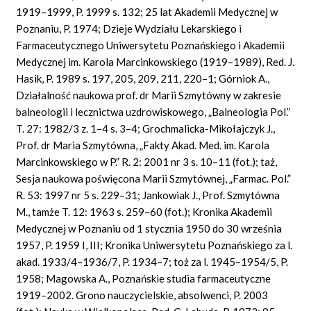
1919–1999, P. 1999 s. 132; 25 lat Akademii Medycznej w
Poznaniu, P. 1974; Dzieje Wydziału Lekarskiego i
Farmaceutycznego Uniwersytetu Poznańskiego i Akademii
Medycznej im. Karola Marcinkowskiego (1919–1989), Red. J.
Hasik, P. 1989 s. 197, 205, 209, 211, 220–1; Górniok A.,
Działalność naukowa prof. dr Marii Szmytówny w zakresie
balneologii i lecznictwa uzdrowiskowego, „Balneologia Pol.”
T. 27: 1982/3 z. 1–4 s. 3–4; Grochmalicka-Mikołajczyk J.,
Prof. dr Maria Szmytówna, „Fakty Akad. Med. im. Karola
Marcinkowskiego w P.” R. 2: 2001 nr 3 s. 10–11 (fot.); taż,
Sesja naukowa poświęcona Marii Szmytównej, „Farmac. Pol.”
R. 53: 1997 nr 5 s. 229–31; Jankowiak J., Prof. Szmytówna
M., tamże T. 12: 1963 s. 259–60 (fot.); Kronika Akademii
Medycznej w Poznaniu od 1 stycznia 1950 do 30 września
1957, P. 1959 I, III; Kronika Uniwersytetu Poznańskiego za l.
akad. 1933/4–1936/7, P. 1934–7; toż za l. 1945–1954/5, P.
1958; Magowska A., Poznańskie studia farmaceutyczne
1919–2002. Grono nauczycielskie, absolwenci, P. 2003