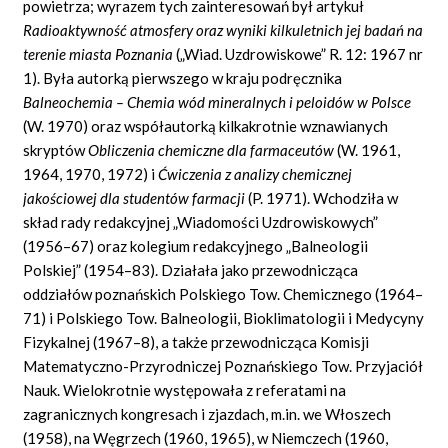
powietrza; wyrazem tych zainteresowań był artykuł
Radioaktywność atmosfery oraz wyniki kilkuletnich jej badań na
terenie miasta Poznania
(„Wiad. Uzdrowiskowe” R. 12: 1967 nr
1). Była autorką pierwszego w kraju podręcznika
Balneochemia – Chemia wód mineralnych i peloidów w Polsce
(W. 1970) oraz współautorką kilkakrotnie wznawianych
skryptów
Obliczenia chemiczne dla farmaceutów
(W. 1961,
1964, 1970, 1972) i
Ćwiczenia z analizy chemicznej
jakościowej dla studentów farmacji
(P. 1971). Wchodziła w
skład rady redakcyjnej „Wiadomości Uzdrowiskowych”
(1956–67) oraz kolegium redakcyjnego „Balneologii
Polskiej” (1954–83). Działała jako przewodnicząca
oddziałów poznańskich Polskiego Tow. Chemicznego (1964–
71) i Polskiego Tow. Balneologii, Bioklimatologii i Medycyny
Fizykalnej (1967–8), a także przewodnicząca Komisji
Matematyczno-Przyrodniczej Poznańskiego Tow. Przyjaciół
Nauk. Wielokrotnie występowała z referatami na
zagranicznych kongresach i zjazdach, m.in. we Włoszech
(1958), na Węgrzech (1960, 1965), w Niemczech (1960,