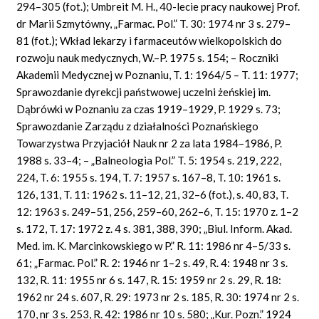
294–305 (fot.); Umbreit M. H., 40-lecie pracy naukowej Prof.
dr Marii Szmytówny, „Farmac. Pol.” T. 30: 1974 nr 3 s. 279–
81 (fot.); Wkład lekarzy i farmaceutów wielkopolskich do
rozwoju nauk medycznych, W.–P. 1975 s. 154; – Roczniki
Akademii Medycznej w Poznaniu, T. 1: 1964/5 – T. 11: 1977;
Sprawozdanie dyrekcji państwowej uczelni żeńskiej im.
Dąbrówki w Poznaniu za czas 1919–1929, P. 1929 s. 73;
Sprawozdanie Zarządu z działalności Poznańskiego
Towarzystwa Przyjaciół Nauk nr 2 za lata 1984–1986, P.
1988 s. 33–4; – „Balneologia Pol.” T. 5: 1954 s. 219, 222,
224, T. 6: 1955 s. 194, T. 7: 1957 s. 167–8, T. 10: 1961 s.
126, 131, T. 11: 1962 s. 11–12, 21, 32–6 (fot.), s. 40, 83, T.
12: 1963 s. 249–51, 256, 259–60, 262–6, T. 15: 1970 z. 1–2
s. 172, T. 17: 1972 z. 4 s. 381, 388, 390; „Biul. Inform. Akad.
Med. im. K. Marcinkowskiego w P.” R. 11: 1986 nr 4–5/33 s.
61; „Farmac. Pol.” R. 2: 1946 nr 1–2 s. 49, R. 4: 1948 nr 3 s.
132, R. 11: 1955 nr 6 s. 147, R. 15: 1959 nr 2 s. 29, R. 18:
1962 nr 24 s. 607, R. 29: 1973 nr 2 s. 185, R. 30: 1974 nr 2 s.
170, nr 3 s. 253, R. 42: 1986 nr 10 s. 580; „Kur. Pozn.” 1924