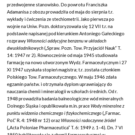
przedwojenne stanowisko. Do powrotu Franciszka
Adamanisa z obozu prowadziła od maja do sierpnia t.r.
wykłady i ćwiczenia ze stechiometrii. Jako pierwsza po
wojnie na Uniw. Pozn. doktoryzowała się 12 VII t.r. na
podstawie napisanej pod kierunkiem Antoniego Gałeckiego
rozprawy
Własności addycyjne benzenu w układach
dwuskładnikowych
(„Spraw. Pozn. Tow. Przyjaciół Nauk” T.
14: 1947 nr 2). Równocześnie od maja 1945 studiowała
farmację na nowo utworzonym Wydz. Farmaceutycznym i 27
XI 1947 uzyskała stopień magistra; t.r. została członkiem
Polskiego Tow. Farmaceutycznego. W maju 1946 zdała
egzamin państw. i otrzymała dyplom uprawniający do
nauczania chemii i mineralogii w szkołach średnich. Od r.
1948 prowadziła badania balneologiczne wód mineralnych
Dolnego Śląska i opublikowała m.in. prace
Wody mineralne z
punktu widzenia chemicznego i fizykochemicznego
(„Farmac.
Pol.” R. 4: 1948 nr 12) oraz
Własności radoczynne źródeł
(„Acta Poloniae Pharmaceutica” T. 6: 1949 z. 1–4). Dn. 7 VI
1950 habilitowała się z chemii farmaceutycznej w