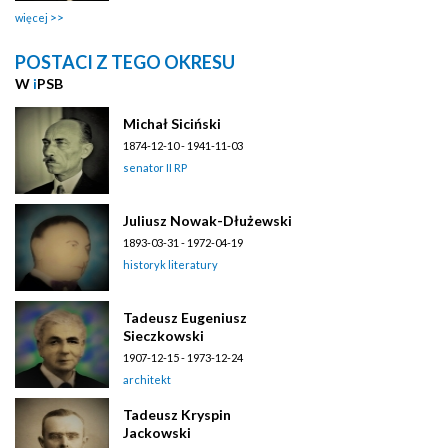
więcej
POSTACI Z TEGO OKRESU
W
i
PSB
Michał Siciński
1874-12-10 - 1941-11-03
senator II RP
Juliusz Nowak-Dłużewski
1893-03-31 - 1972-04-19
historyk literatury
Tadeusz Eugeniusz
Sieczkowski
1907-12-15 - 1973-12-24
architekt
Tadeusz Kryspin
Jackowski