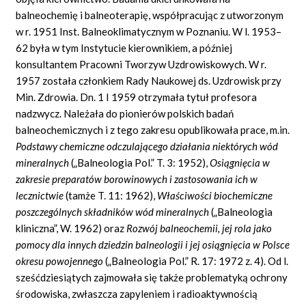
balneochemię i balneoterapię, współpracując z utworzonym
w r. 1951 Inst. Balneoklimatycznym w Poznaniu. W l. 1953–
62 była w tym Instytucie kierownikiem, a później
konsultantem Pracowni Tworzyw Uzdrowiskowych. W r.
1957 została członkiem Rady Naukowej ds. Uzdrowisk przy
Min. Zdrowia. Dn. 1 I 1959 otrzymała tytuł profesora
nadzwycz. Należała do pionierów polskich badań
balneochemicznych i z tego zakresu opublikowała prace, m.in.
Podstawy chemiczne odczulającego działania niektórych wód
mineralnych
(„Balneologia Pol.” T. 3: 1952),
Osiągnięcia w
zakresie preparatów borowinowych i zastosowania ich w
lecznictwie
(tamże T. 11: 1962),
Właściwości biochemiczne
poszczególnych składników wód mineralnych
(„Balneologia
kliniczna”, W. 1962) oraz
Rozwój balneochemii, jej rola jako
pomocy dla innych dziedzin balneologii i jej osiągnięcia w Polsce
okresu powojennego
(„Balneologia Pol.” R. 17: 1972 z. 4). Od l.
sześćdziesiątych zajmowała się także problematyką ochrony
środowiska, zwłaszcza zapyleniem i radioaktywnością