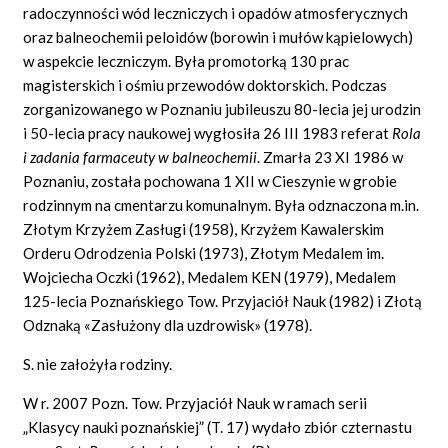
radoczynności wód leczniczych i opadów atmosferycznych
oraz balneochemii peloidów (borowin i mułów kąpielowych)
w aspekcie leczniczym. Była promotorką 130 prac
magisterskich i ośmiu przewodów doktorskich. Podczas
zorganizowanego w Poznaniu jubileuszu 80-lecia jej urodzin
i 50-lecia pracy naukowej wygłosiła 26 III 1983 referat
Rola
i zadania farmaceuty w balneochemii
. Zmarła 23 XI 1986 w
Poznaniu, została pochowana 1 XII w Cieszynie w grobie
rodzinnym na cmentarzu komunalnym. Była odznaczona m.in.
Złotym Krzyżem Zasługi (1958), Krzyżem Kawalerskim
Orderu Odrodzenia Polski (1973), Złotym Medalem im.
Wojciecha Oczki (1962), Medalem KEN (1979), Medalem
125-lecia Poznańskiego Tow. Przyjaciół Nauk (1982) i Złotą
Odznaką «Zasłużony dla uzdrowisk» (1978).
S. nie założyła rodziny.
W r. 2007 Pozn. Tow. Przyjaciół Nauk w ramach serii
„Klasycy nauki poznańskiej” (T. 17) wydało zbiór czternastu