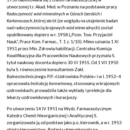
utworzonej t.r. Akad. Med. w Poznaniu na podstawie pracy
Radoczynność wód mineralnych w Górach Izerskich i
Karkonoszach
, której skrót (ze względu na utajnienie badań
nad radoczynnością krajowych wód mineralnych) został
opublikowany dopiero w r. 1958 („Pozn. Tow. Przyjaciół
Nauk.”, Prace Kom. Farmac., T. 1 z. 1/10). Mimo uznania 1 XI
1951 przez Min. Zdrowia habilitacji, Centralna Komisja
Kwalifikacyjna dla Pracowników Naukowych przyznała S.
tytuł naukowy docenta dopiero 30 III 1955. Od 1 VII 1950
była S. równocześnie konsultantem Zakł.
Balneotechnicznego P.P. «Uzdrowiska Polskie» i w l. 1952–4
opracowała
Instrukcję borowinową
, stosowaną w krajowych
uzdrowiskach; prowadziła także wykłady i prelekcje dla
lekarzy uzdrowiskowych i kuracjuszy.
Po utworzeniu 14 IV 1951 na Wydz. Farmaceutycznym
Katedry Chemii Nieorganicznej i Analitycznej S.
zorganizowała ją od podstaw jako p.o. kierownik, a w r. 1953
objęła kierownictwo. Badania ukierunkowała na