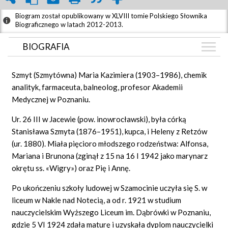
Biogram został opublikowany w XLVIII tomie Polskiego Słownika
Biograficznego w latach 2012-2013.
BIOGRAFIA
BIOGRAFIA
Szmyt (Szmytówna) Maria Kazimiera (1903–1986), chemik
GRAF POWIĄZAŃ
analityk, farmaceuta, balneolog, profesor Akademii
Medycznej w Poznaniu.
DYSKUSJA
Mapa
Ur. 26 III w Jacewie (pow. inowrocławski), była córką
Stanisława Szmyta (1876–1951), kupca, i Heleny z Retzów
(ur. 1880). Miała pięcioro młodszego rodzeństwa: Alfonsa,
Mariana i Brunona (zginął z 15 na 16 I 1942 jako marynarz
okrętu ss. «Wigry») oraz Pię i Annę.
Po ukończeniu szkoły ludowej w Szamocinie uczyła się S. w
liceum w Nakle nad Notecią, a od r. 1921 w studium
nauczycielskim Wyższego Liceum im. Dąbrówki w Poznaniu,
gdzie 5 VI 1924 zdała maturę i uzyskała dyplom nauczycielki