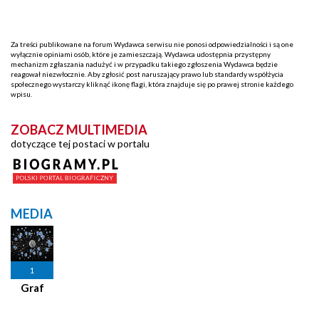
Za treści publikowane na forum Wydawca serwisu nie ponosi odpowiedzialności i są one
wyłącznie opiniami osób, które je zamieszczają. Wydawca udostępnia przystępny
mechanizm zgłaszania nadużyć i w przypadku takiego zgłoszenia Wydawca będzie
reagował niezwłocznie. Aby zgłosić post naruszający prawo lub standardy współżycia
społecznego wystarczy kliknąć ikonę flagi, która znajduje się po prawej stronie każdego
wpisu.
ZOBACZ MULTIMEDIA
dotyczące tej postaci w portalu
MEDIA
1
Graf