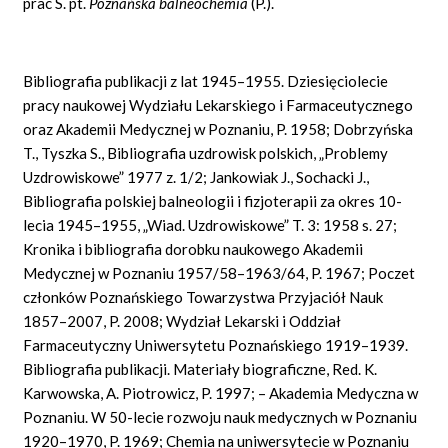
prac S. pt.
Poznańska balneochemia
(P.).
Bibliografia publikacji z lat 1945–1955. Dziesięciolecie
pracy naukowej Wydziału Lekarskiego i Farmaceutycznego
oraz Akademii Medycznej w Poznaniu, P. 1958; Dobrzyńska
T., Tyszka S., Bibliografia uzdrowisk polskich, „Problemy
Uzdrowiskowe” 1977 z. 1/2; Jankowiak J., Sochacki J.,
Bibliografia polskiej balneologii i fizjoterapii za okres 10-
lecia 1945–1955, „Wiad. Uzdrowiskowe” T. 3: 1958 s. 27;
Kronika i bibliografia dorobku naukowego Akademii
Medycznej w Poznaniu 1957/58–1963/64, P. 1967; Poczet
członków Poznańskiego Towarzystwa Przyjaciół Nauk
1857–2007, P. 2008; Wydział Lekarski i Oddział
Farmaceutyczny Uniwersytetu Poznańskiego 1919–1939.
Bibliografia publikacji. Materiały biograficzne, Red. K.
Karwowska, A. Piotrowicz, P. 1997; – Akademia Medyczna w
Poznaniu. W 50-lecie rozwoju nauk medycznych w Poznaniu
1920–1970, P. 1969; Chemia na uniwersytecie w Poznaniu