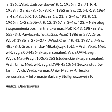
nr 136; „Wiad. Uzdrowiskowe” R. 1: 1956 nr 2 s. 71, R. 4:
1959 nr 3 s. 65–8, 76, 79, R. 7: 1962 nr 3 s. 22, 54, R. 9: 1964
nr 4 s. 48, 55, R. 10: 1965 nr 1 s. 21, nr 2–4 s. 491, R. 11:
1966 nr 1–2 s. 206–7, R. 12: 1967 nr 3–4 s. 423; – Nekrologi
i wspomnienia pośmiertne: „Farmac. Pol.” R. 43: 1987 nr 9 s.
552–3 (J. Pawlaczyk, fot.), „Gaz. Pozn.” 1986 nr 277, „Głos
Wpol.” 1986 nr 275–277, „Wiad. Chem.” R. 41: 1987 z. 7–8 s.
485–8 (J. Grochmalicka-Mikołajczyk, fot.); – Arch. Akad. Med.
w P.: sygn. 004426 (akta personalne); Arch. UAM: sygn.
Wydz. Mat.-Przyr. 103c/2263 (studenckie akta personalne);
Arch. Uniw. Med. w P.: sygn. DWF 4210/64 (teczka studiów
farm.); Arch. Wydz. Farmac. Uniw. Med. w P.: Teczka
personalna; – Informacje Barbary Stuligroszowej z P.
Andrzej Dzięczkowski