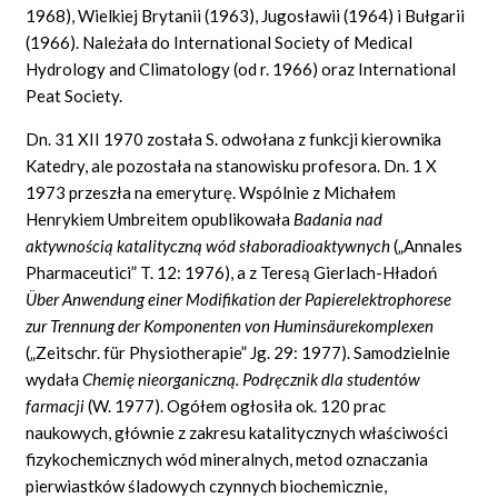
1968), Wielkiej Brytanii (1963), Jugosławii (1964) i Bułgarii
(1966). Należała do International Society of Medical
Hydrology and Climatology (od r. 1966) oraz International
Peat Society.
Dn. 31 XII 1970 została S. odwołana z funkcji kierownika
Katedry, ale pozostała na stanowisku profesora. Dn. 1 X
1973 przeszła na emeryturę. Wspólnie z Michałem
Henrykiem Umbreitem opublikowała
Badania nad
aktywnością katalityczną wód słaboradioaktywnych
(„Annales
Pharmaceutici” T. 12: 1976), a z Teresą Gierlach-Hładoń
Über Anwendung einer Modifikation der Papierelektrophorese
zur Trennung der Komponenten von Huminsäurekomplexen
(„Zeitschr. für Physiotherapie” Jg. 29: 1977). Samodzielnie
wydała
Chemię nieorganiczną. Podręcznik dla studentów
farmacji
(W. 1977). Ogółem ogłosiła ok. 120 prac
naukowych, głównie z zakresu katalitycznych właściwości
fizykochemicznych wód mineralnych, metod oznaczania
pierwiastków śladowych czynnych biochemicznie,