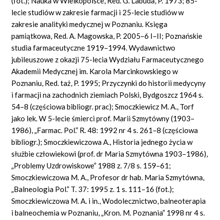
(fot.); Nauka w Wielkopolsce, Red. G. Labuda, P. 1973; 85-
lecie studiów w zakresie farmacji i 25-lecie studiów w
zakresie analityki medycznej w Poznaniu. Księga
pamiątkowa, Red. A. Magowska, P. 2005–6 I–II; Poznańskie
studia farmaceutyczne 1919–1994. Wydawnictwo
jubileuszowe z okazji 75-lecia Wydziału Farmaceutycznego
Akademii Medycznej im. Karola Marcinkowskiego w
Poznaniu, Red. taż, P. 1995; Przyczynki do historii medycyny
i farmacji na zachodnich ziemiach Polski, Bydgoszcz 1964 s.
54–8 (częściowa bibliogr. prac); Smoczkiewicz M. A., Torf
jako lek. W 5-lecie śmierci prof. Marii Szmytówny (1903–
1986), „Farmac. Pol.” R. 48: 1992 nr 4 s. 261–8 (częściowa
bibliogr.); Smoczkiewiczowa A., Historia jednego życia w
służbie człowiekowi (prof. dr Maria Szmytówna 1903–1986),
„Problemy Uzdrowiskowe” 1988 z. 7/8 s. 159–61;
Smoczkiewiczowa M. A., Profesor dr hab. Maria Szmytówna,
„Balneologia Pol.” T. 37: 1995 z. 1 s. 111–16 (fot.);
Smoczkiewiczowa M. A. i in., Wodolecznictwo, balneoterapia
i balneochemia w Poznaniu, „Kron. M. Poznania” 1998 nr 4 s.