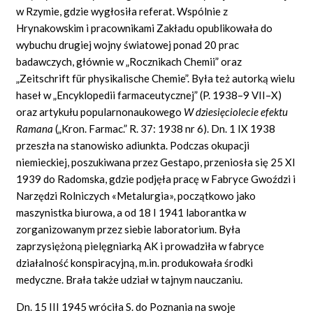
w Rzymie, gdzie wygłosiła referat. Wspólnie z
Hrynakowskim i pracownikami Zakładu opublikowała do
wybuchu drugiej wojny światowej ponad 20 prac
badawczych, głównie w „Rocznikach Chemii” oraz
„Zeitschrift für physikalische Chemie”. Była też autorką wielu
haseł w „Encyklopedii farmaceutycznej” (P. 1938–9 VII–X)
oraz artykułu popularnonaukowego
W dziesięciolecie efektu
Ramana
(„Kron. Farmac.” R. 37: 1938 nr 6). Dn. 1 IX 1938
przeszła na stanowisko adiunkta. Podczas okupacji
niemieckiej, poszukiwana przez Gestapo, przeniosła się 25 XI
1939 do Radomska, gdzie podjęła pracę w Fabryce Gwoździ i
Narzędzi Rolniczych «Metalurgia», początkowo jako
maszynistka biurowa, a od 18 I 1941 laborantka w
zorganizowanym przez siebie laboratorium. Była
zaprzysiężoną pielęgniarką AK i prowadziła w fabryce
działalność konspiracyjną, m.in. produkowała środki
medyczne. Brała także udział w tajnym nauczaniu.
Dn. 15 III 1945 wróciła S. do Poznania na swoje