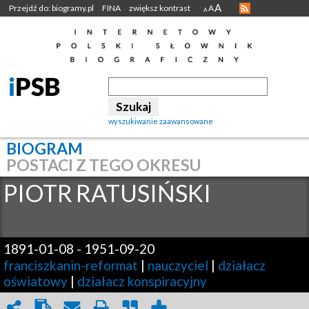
A
Przejdź do: biogramy.pl
FINA
zwiększ kontrast
A
A
wyszukiwanie zaawansowane
BIOGRAM
POSTACI Z TEGO OKRESU
PIOTR
RATUSIŃSKI
1891-01-08
-
1951-09-20
franciszkanin-reformat
|
nauczyciel
|
działacz
oświatowy
|
działacz konspiracyjny