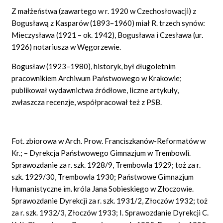
Z małżeństwa (zawartego w r. 1920 w Czechosłowacji) z
Bogusławą z Kasparów (1893–1960) miał R. trzech synów:
Mieczysława (1921 – ok. 1942), Bogusława i Czesława (ur.
1926) notariusza w Węgorzewie.
Bogusław (1923–1980), historyk, był długoletnim
pracownikiem Archiwum Państwowego w Krakowie;
publikował wydawnictwa źródłowe, liczne artykuły,
zwłaszcza recenzje, współpracował też z PSB.
Fot. zbiorowa w Arch. Prow. Franciszkanów-Reformatów w
Kr.; – Dyrekcja Państwowego Gimnazjum w Trembowli.
Sprawozdanie za r. szk. 1928/9, Trembowla 1929; toż za r.
szk. 1929/30, Trembowla 1930; Państwowe Gimnazjum
Humanistyczne im. króla Jana Sobieskiego w Złoczowie.
Sprawozdanie Dyrekcji za r. szk. 1931/2, Złoczów 1932; toż
za r. szk. 1932/3, Złoczów 1933; I. Sprawozdanie Dyrekcji C.