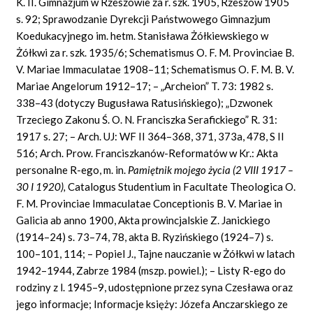
K. II. Gimnazjum w Rzeszowie za r. szk. 1905, Rzeszów 1905
s. 92; Sprawodzanie Dyrekcji Państwowego Gimnazjum
Koedukacyjnego im. hetm. Stanisława Żółkiewskiego w
Żółkwi za r. szk. 1935/6; Schematismus O. F. M. Provinciae B.
V. Mariae Immaculatae 1908–11; Schematismus O. F. M. B. V.
Mariae Angelorum 1912–17; – „Archeion” T. 73: 1982 s.
338–43 (dotyczy Bugusława Ratusińskiego); „Dzwonek
Trzeciego Zakonu Ś. O. N. Franciszka Serafickiego” R. 31:
1917 s. 27; – Arch. UJ: WF II 364–368, 371, 373a, 478, S II
516; Arch. Prow. Franciszkanów-Reformatów w Kr.: Akta
personalne R-ego, m. in.
Pamiętnik mojego życia (2 VIII 1917 –
30 I 1920),
Catalogus Studentium in Facultate Theologica O.
F. M. Provinciae Immaculatae Conceptionis B. V. Mariae in
Galicia ab anno 1900, Akta prowincjalskie Z. Janickiego
(1914–24) s. 73–74, 78, akta B. Ryzińskiego (1924–7) s.
100–101, 114; – Popiel J., Tajne nauczanie w Żółkwi w latach
1942–1944, Zabrze 1984 (mszp. powiel.); – Listy R-ego do
rodziny z l. 1945–9, udostępnione przez syna Czesława oraz
jego informacje; Informacje księży: Józefa Anczarskiego ze