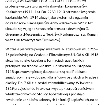
Andrzeja we Lwowie (1910–11) i tu 8 III 1911 złożył
profesję wieczystą oraz w krakowskim konwencie Św.
Kazimierza (1911–14). Dn. 22 VI 1913 otrzymał święcenia
kapłańskie. W r. 1914 złożył jako eksternista egzamin
dojrzałości w Gimnazjum Św. Anny w Krakowie. W t. r. też
ukazała się w jego tłumaczeniu broszura dewocyjna G.
Greupnera „Męczennicy z Nepi: Św. Ptolomeusz i św. Roman
wraz z 38 towarzyszami” (Mikołów).
W czasie pierwszej wojny światowej R. studiował w l. 1915–
16 polonistykę na Wydziale Filozoficznym UJ. Od 6 XII 1916
służył m. in. jako kapelan w formacjach austriackich,
przebywał na froncie włoskim. Od stycznia do listopada
1918 sprawował pieczę duszpasterską nad Polakami
znajdującymi się w obozach dla jeńców rosyjskich w Pradze i
okolicy. Dn. 7 XII t. r. został zdemobilizowany. W kwietniu
1919 przyjechał do Krakowa i wystąpił za pośrednictwem
władz zakonnych do Stolicy Apostolskiej z prośbą o
zwolnienie ze ślubów zakonnych i z funkcji kapłańskich, na co