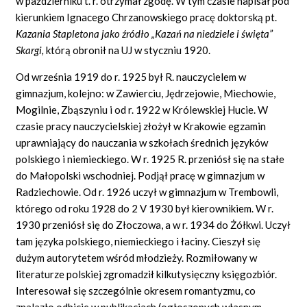
w październiku t. r. otrzymał zgodę. W tym czasie napisał pod
kierunkiem Ignacego Chrzanowskiego pracę doktorską pt.
Kazania Stapletona jako źródło „Kazań na niedziele i święta”
Skargi,
którą obronił na UJ w styczniu 1920.
Od września 1919 do r. 1925 był R. nauczycielem w
gimnazjum, kolejno: w Zawierciu, Jędrzejowie, Miechowie,
Mogilnie, Zbąszyniu i od r. 1922 w Królewskiej Hucie. W
czasie pracy nauczycielskiej złożył w Krakowie egzamin
uprawniający do nauczania w szkołach średnich języków
polskiego i niemieckiego. W r. 1925 R. przeniósł się na stałe
do Małopolski wschodniej. Podjął pracę w gimnazjum w
Radziechowie. Od r. 1926 uczył w gimnazjum w Trembowli,
którego od roku 1928 do 2 V 1930 był kierownikiem. W r.
1930 przeniósł się do Złoczowa, a w r. 1934 do Żółkwi. Uczył
tam języka polskiego, niemieckiego i łaciny. Cieszył się
dużym autorytetem wśród młodzieży. Rozmiłowany w
literaturze polskiej zgromadził kilkutysięczny księgozbiór.
Interesował się szczególnie okresem romantyzmu, co
znalazło odbicie w publikacjach (ogłoszonych własnym