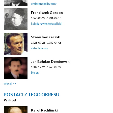
emigrant polityczny
Franciszek Gordon
1860-08-29 - 1931-02-13
ksiądz rzymskokatolicki
Stanisław Zaczyk
1923-09-26 - 1985-04-06
aktor filmowy
Jan Bohdan Dembowski
1889-12-26 - 1963-09-22
biolog
więcej
POSTACI Z TEGO OKRESU
W
i
PSB
Karol Rychliński