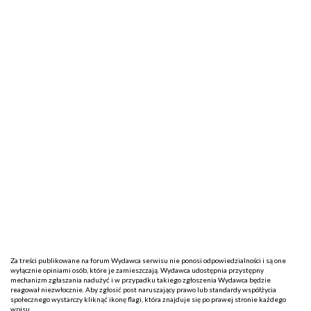
Za treści publikowane na forum Wydawca serwisu nie ponosi odpowiedzialności i są one
wyłącznie opiniami osób, które je zamieszczają. Wydawca udostępnia przystępny
mechanizm zgłaszania nadużyć i w przypadku takiego zgłoszenia Wydawca będzie
reagował niezwłocznie. Aby zgłosić post naruszający prawo lub standardy współżycia
społecznego wystarczy kliknąć ikonę flagi, która znajduje się po prawej stronie każdego
wpisu.