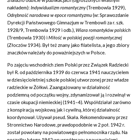
nakładem):
Indywidualizm romantyczny
(Trembowla 1929),
Odrębność narodowa
w epoce
romantyzmu
(w: Sprawozdanie
Dyrekcji Państwowego Gimnazjum w Trembowli za r. szk.
1928/9, Trembowla 1929 i odb.),
Wiara romantyków polskich
(Trembowla 1930) i
Miłość w polskiej poezji romantycznej
(Złoczów 1934). Był też znany jako filatelista, a jego zbiory
znaczków należały do poważniejszych w Polsce.
Po zajęciu wschodnich ziem Polski przez Związek Radziecki
był R. od października 1939 do czerwca 1941 nauczycielem
w dziesięcioletniej szkole polskiej utworzonej przez władze
radzieckie w Żółkwi. Zaangażowany w działalność
podziemną od początku wojny, zdynamizował ją i rozwinął w
czasie okupacji niemieckiej (1941–4). Współdziałał zarówno
z konspiracją wojskową jak i cywilną, której działalność
koordynował. Używał pseud. Skała. Rekomendowany przez
Stronnictwo Narodowe, prawdopodobnie w 2 poł. 1942 r.
został powołany na powiatowego pełnomocnika rządu. Na
początku lutego 1942 we współpracy z nauczycielami