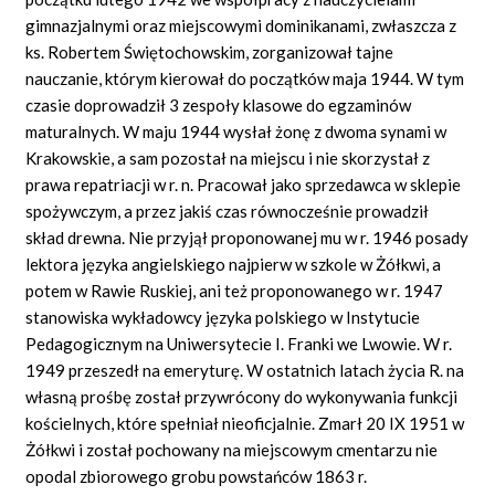
gimnazjalnymi oraz miejscowymi dominikanami, zwłaszcza z
ks. Robertem Świętochowskim, zorganizował tajne
nauczanie, którym kierował do początków maja 1944. W tym
czasie doprowadził 3 zespoły klasowe do egzaminów
maturalnych. W maju 1944 wysłał żonę z dwoma synami w
Krakowskie, a sam pozostał na miejscu i nie skorzystał z
prawa repatriacji w r. n. Pracował jako sprzedawca w sklepie
spożywczym, a przez jakiś czas równocześnie prowadził
skład drewna. Nie przyjął proponowanej mu w r. 1946 posady
lektora języka angielskiego najpierw w szkole w Żółkwi, a
potem w Rawie Ruskiej, ani też proponowanego w r. 1947
stanowiska wykładowcy języka polskiego w Instytucie
Pedagogicznym na Uniwersytecie I. Franki we Lwowie. W r.
1949 przeszedł na emeryturę. W ostatnich latach życia R. na
własną prośbę został przywrócony do wykonywania funkcji
kościelnych, które spełniał nieoficjalnie. Zmarł 20 IX 1951 w
Żółkwi i został pochowany na miejscowym cmentarzu nie
opodal zbiorowego grobu powstańców 1863 r.