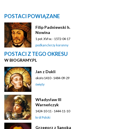
POSTACI POWIĄZANE
Filip Padniewski h.
Nowina
1 poł. XVI w. - 1572-04-17
podkanclerzy koronny
POSTACI Z TEGO OKRESU
W BIOGRAMY.PL
Jan z Dukli
około 1410 - 1484-09-29
święty
Władysław III
Warneńczyk
1424-10-11 - 1444-11-10
król Polski
Grzegorz z Sanoka