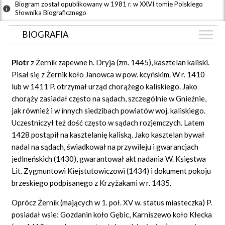
Biogram został opublikowany w 1981 r. w XXVI tomie Polskiego
Słownika Biograficznego
BIOGRAFIA
BIOGRAFIA
Piotr
z Żernik zapewne h. Dryja (zm. 1445), kasztelan kaliski.
GRAF POWIĄZAŃ
Pisał się z Żernik koło Janowca w pow. kcyńskim. W r. 1410
lub w 1411 P. otrzymał urząd chorążego kaliskiego. Jako
DYSKUSJA
chorąży zasiadał często na sądach, szczególnie w Gnieźnie,
jak również i w innych siedzibach powiatów woj. kaliskiego.
Uczestniczył też dość często w sądach rozjemczych. Latem
1428 postąpił na kasztelanię kaliską. Jako kasztelan bywał
nadal na sądach, świadkował na przywileju i gwarancjach
jedlneńskich (1430), gwarantował akt nadania W. Księstwa
Lit. Zygmuntowi Kiejstutowiczowi (1434) i dokument pokoju
brzeskiego podpisanego z Krzyżakami w r. 1435.
Oprócz Żernik (mających w 1. poł. XV w. status miasteczka) P.
posiadał wsie: Gozdanin koło Gębic, Karniszewo koło Kłecka