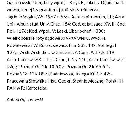
Gąsiorowski, Urzędnicy wpol.; – Kiryk F., Jakub z Dębna na tle
wewnętrznej i zagranicznej polityki Kazimierza
Jagiellończyka, Wr. 1967 s. 55; – Acta capitulorum, I, II; Akta
Unii; Album stud. Univ. Crac., I 54; Cod. epist. saec. XV, II; Cod.
Pol., I 176; Kod. Wpol., V; Łaski, Liber benef., I 330;
Wielkopolskie roty sądowe XIV–XV wieku, Wyd. H.
Kowalewicz i W. Kuraszkiewicz, II nr 332, 432; Vol. leg., I
127; – Arch. Archidiec. w Gnieźnie: A Cons. A. 17, k. 119;
Arch. Państw. w Kr.: Terr. Crac., t. 4 s. 110; Arch. Państw. w P.:
księgi Poznań Gr. 1 k. 10, 90v., Poznań Gr. 2 k. 66, 97v.,
Poznań Gr. 13 k. 88v. (Padniewska), księga Kr. 1 k. 42; –
Pracownia Słownika Hist.-Geogr. Średniowiecznej Polski IH
PAN w P.: Kartoteka.
Antoni Gąsiorowski