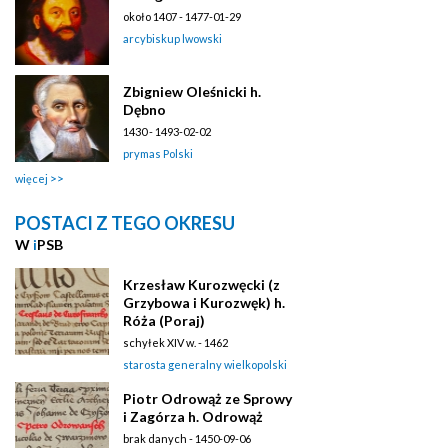
około 1407 - 1477-01-29
arcybiskup lwowski
Zbigniew Oleśnicki h.
Dębno
1430 - 1493-02-02
prymas Polski
więcej
POSTACI Z TEGO OKRESU
W
i
PSB
Krzesław Kurozwęcki (z
Grzybowa i Kurozwęk) h.
Róża (Poraj)
schyłek XIV w. - 1462
starosta generalny wielkopolski
Piotr Odrowąż ze Sprowy
i Zagórza h. Odrowąż
brak danych - 1450-09-06