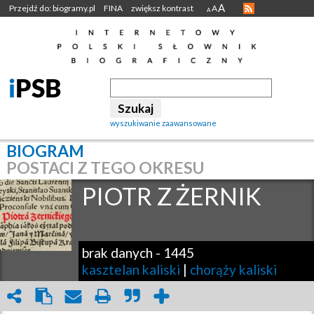
A
Przejdź do: biogramy.pl
FINA
zwiększ kontrast
A
A
wyszukiwanie zaawansowane
BIOGRAM
POSTACI Z TEGO OKRESU
PIOTR Z
ŻERNIK
brak danych
-
1445
kasztelan kaliski
|
chorąży kaliski