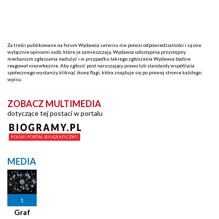
Za treści publikowane na forum Wydawca serwisu nie ponosi odpowiedzialności i są one
wyłącznie opiniami osób, które je zamieszczają. Wydawca udostępnia przystępny
mechanizm zgłaszania nadużyć i w przypadku takiego zgłoszenia Wydawca będzie
reagował niezwłocznie. Aby zgłosić post naruszający prawo lub standardy współżycia
społecznego wystarczy kliknąć ikonę flagi, która znajduje się po prawej stronie każdego
wpisu.
ZOBACZ MULTIMEDIA
dotyczące tej postaci w portalu
MEDIA
1
Graf