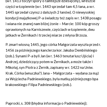
(w r. 1413 toczył spory o tamtejsze dziesięciny), wreszcie
części w Łopiennie (w r. 1443 sprzedał tam 4,5 łana, a w r.
1445 sprzedał czynsz z dalszych 2 łanów). O niewysokiej
kondycji majątkowej P-a świadczy też zapis w r. 1438 posagu
i wiana nie znanej nam bliżej żonie – Marcie: 100 kóp groszy
oprawionych na Karniszewie, częściach w Łopiennie, dwu
jatkach w Żernikach i trzeciej miarze z młyna Brzoza.
P. zmarł wiosną 1445, jego córka Małgorzata wyszła przed r.
1456 za późniejszego kanclerza kor. Jakuba Dembińskiego
(zob.). Synami P-a byli Jan (w r. 1463 tenutariusz Ujścia) i
Andrzej, dziedziczący potem w Żernikach, a może także i
Mikołaj, syn Piotra z Żernik, zapisany w r. 1422 na Uniw.
Krak. Córka (wnuczka?) Jana – Małgorzata – wydana za mąż
za Wojciecha Padniewskiego, była matką późniejszego bpa
krakowskiego Filipa Padniewskiego (zob.).
Paprocki, s. 308 (błędna informacja o Padniewskiej);