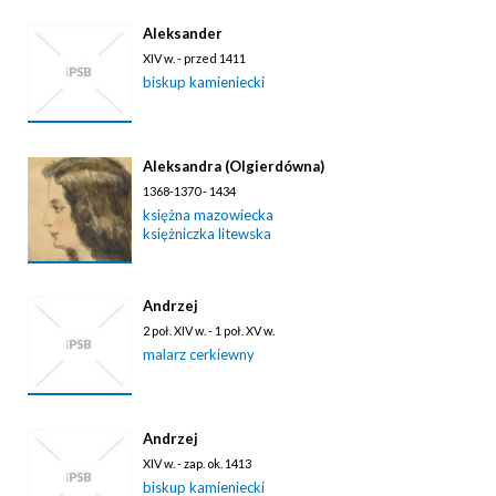
Aleksander
XIV w. - przed 1411
biskup kamieniecki
Aleksandra (Olgierdówna)
1368-1370 - 1434
księżna mazowiecka
księżniczka litewska
Andrzej
2 poł. XIV w. - 1 poł. XV w.
malarz cerkiewny
Andrzej
XIV w. - zap. ok. 1413
biskup kamieniecki