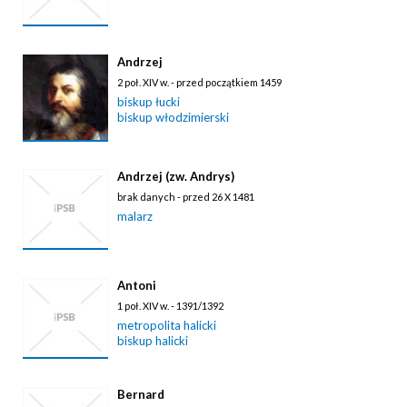
Andrzej
2 poł. XIV w. - przed początkiem 1459
biskup łucki
biskup włodzimierski
Andrzej (zw. Andrys)
brak danych - przed 26 X 1481
malarz
Antoni
1 poł. XIV w. - 1391/1392
metropolita halicki
biskup halicki
Bernard