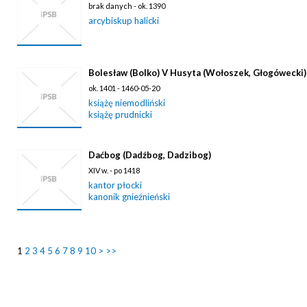
brak danych - ok. 1390
arcybiskup halicki
Bolesław (Bolko) V Husyta (Wołoszek, Głogówecki)
ok. 1401 - 1460-05-20
książę niemodliński
książę prudnicki
Daćbog (Dadźbog, Dadzibog)
XIV w. - po 1418
kantor płocki
kanonik gnieźnieński
1
2
3
4
5
6
7
8
9
10
>
>>